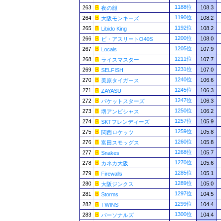
1188位
263
108.3
夜の顔
1190位
264
108.2
大阪モンキーズ
1192位
265
108.2
Libido King
1200位
266
108.0
ビ・アスリートO40S
1205位
267
107.9
Locals
1211位
268
107.7
ライスマスター
1231位
269
107.0
SELFISH
1240位
270
106.6
美原タイガース
1245位
271
106.3
ZAYASU
1247位
272
106.3
パケットスターズ
1250位
273
106.2
堺アンビシャス
1257位
274
105.9
SKTフレンディーズ
1259位
275
105.8
関西ロケッツ
1260位
276
105.8
富田スモッグス
1268位
277
105.7
Snakes
1270位
278
105.6
カネカ大阪
1285位
279
105.1
Firewalls
1289位
280
105.0
大阪ジンクス
1297位
281
104.5
Storms
1299位
282
104.4
TWINS
1300位
283
104.4
パーソナルズ