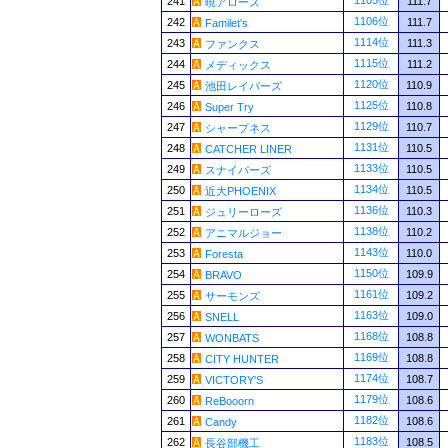
1105位
241
111.7
暁アローズ
1106位
242
111.7
Familet's
1114位
243
111.3
ファンクス
1115位
244
111.2
メディックス
1120位
245
110.9
池田レイパーズ
1125位
246
110.8
Super Try
1129位
247
110.7
シャープネス
1131位
248
110.5
CATCHER LINER
1133位
249
110.5
スナイパーズ
1134位
250
110.5
近大PHOENIX
1136位
251
110.3
ジュリーローズ
1138位
252
110.2
アニマルジョー
1143位
253
110.0
Foresta
1150位
254
109.9
BRAVO
1161位
255
109.2
サーモンズ
1163位
256
109.0
SNELL
1168位
257
108.8
WONBATS
1169位
258
108.8
CITY HUNTER
1174位
259
108.7
VICTORY'S
1179位
260
108.6
ReBooorn
1182位
261
108.6
Candy
1183位
262
108.5
長谷部機工