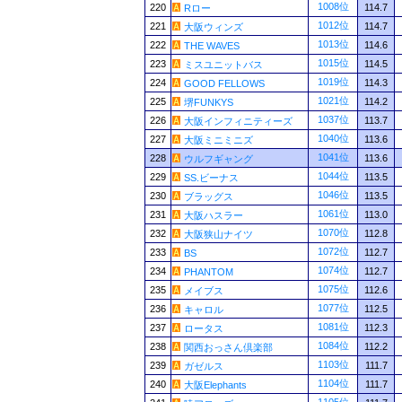
1008位
220
114.7
Rロー
1012位
221
114.7
大阪ウィンズ
1013位
222
114.6
THE WAVES
1015位
223
114.5
ミスユニットバス
1019位
224
114.3
GOOD FELLOWS
1021位
225
114.2
堺FUNKYS
1037位
226
113.7
大阪インフィニティーズ
1040位
227
113.6
大阪ミニミニズ
1041位
228
113.6
ウルフギャング
1044位
229
113.5
SS.ビーナス
1046位
230
113.5
ブラッグス
1061位
231
113.0
大阪ハスラー
1070位
232
112.8
大阪狭山ナイツ
1072位
233
112.7
BS
1074位
234
112.7
PHANTOM
1075位
235
112.6
メイブス
1077位
236
112.5
キャロル
1081位
237
112.3
ロータス
1084位
238
112.2
関西おっさん倶楽部
1103位
239
111.7
ガゼルス
1104位
240
111.7
大阪Elephants