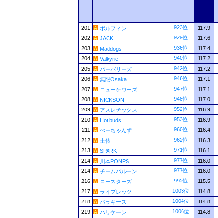
923位
201
117.9
ボルフィン
929位
202
117.6
JACK
936位
203
117.4
Maddogs
940位
204
117.2
Valkyrie
942位
205
117.2
バーバリーズ
946位
206
117.1
無限Osaka
947位
207
117.1
ニューケワーズ
948位
208
117.0
NICKSON
952位
209
116.9
アスレチックス
953位
210
116.9
Hot buds
960位
211
116.4
べーちゃんず
962位
212
116.3
土俵
971位
213
116.1
SPARK
977位
214
116.0
川本PONPS
977位
214
116.0
チームバルーン
992位
216
115.5
ロースターズ
1003位
217
114.8
ライプレッツ
1004位
218
114.8
パラキーズ
1006位
219
114.8
ハリケーン