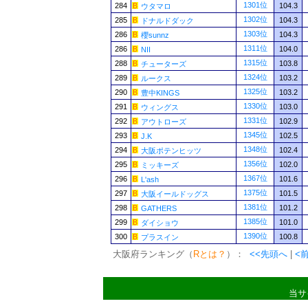
1301位
284
104.3
ウタマロ
1302位
285
104.3
ドナルドダック
1303位
286
104.3
櫻sunnz
1311位
286
104.0
NII
1315位
288
103.8
チューターズ
1324位
289
103.2
ルークス
1325位
290
103.2
豊中KINGS
1330位
291
103.0
ウィングス
1331位
292
102.9
アウトローズ
1345位
293
102.5
J.K
1348位
294
102.4
大阪ポテンヒッツ
1356位
295
102.0
ミッキーズ
1367位
296
101.6
L'ash
1375位
297
101.5
大阪イールドッグス
1381位
298
101.2
GATHERS
1385位
299
101.0
ダイショウ
1390位
300
100.8
プラスイン
大阪府ランキング（
Rとは？
）：
<<先頭へ
|
<
当サ