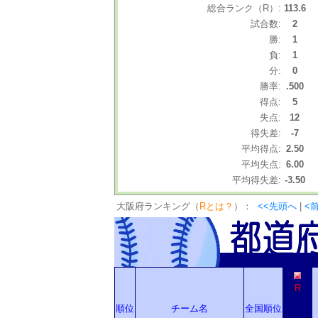
総合ランク（R）:
113.6
試合数:
2
勝:
1
負:
1
分:
0
勝率:
.500
得点:
5
失点:
12
得失差:
-7
平均得点:
2.50
平均失点:
6.00
平均得失差:
-3.50
大阪府ランキング（
Rとは？
）：
<<先頭へ
|
<
R
順位
チーム名
全国順位