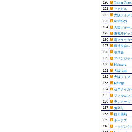
120
Young Guns
121
アクセル
122
大阪ツイス
123
GSTARS
124
大阪ブルー
125
東魂ラビッ
126
堺クラッカ
127
鳳球友会レ
128
桜球会
129
アベンジャ
130
Meisters
131
大阪Cats
132
大阪ライタ
133
Risings
134
ゼロタイガ
135
ファルコン
136
ランカーズ
137
角刈り
138
西田薬局
139
ホークス
140
トッピング