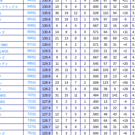
643位
130.9
13
7
2
4
.538
67
46
+21
5
ce
645位
130.8
10
6
4
0
.600
42
32
+10
4
ンフラッグス
650位
130.6
36
19
12
5
.528
110
94
+16
3
コ
651位
130.6
33
19
13
1
.576
97
102
-5
2
ス
658位
130.5
6
4
0
2
.667
32
16
+16
5
659位
130.4
14
8
6
0
.571
64
53
+11
4
ンズ
666位
130.1
21
13
8
0
.619
90
69
+21
4
671位
130.0
7
4
2
1
.571
35
31
+4
5
BBC
681位
129.5
6
2
3
1
.333
21
19
+2
3
LLAGE
683位
129.4
9
6
2
1
.667
40
32
+8
4
ーズ
685位
129.3
11
6
3
2
.545
57
37
+20
5
ツアイ
694位
128.9
25
11
9
5
.440
103
87
+16
4
696位
128.8
4
2
1
1
.500
16
13
+3
4
P
701位
128.4
23
14
7
2
.609
123
67
+56
5
ル
705位
128.2
9
5
4
0
.556
38
9
+29
4
ツ
707位
128.0
31
15
11
5
.484
152
141
+11
4
ARS
711位
127.8
5
2
2
1
.400
13
17
-4
2
ERS
716位
127.4
7
3
3
1
.429
14
22
-8
2
n
721位
127.3
12
7
5
0
.583
48
43
+5
4
ス
726位
126.7
12
7
4
1
.583
64
45
+19
5
727位
126.7
12
6
4
2
.500
56
31
+25
4
751位
125.8
5
3
2
0
.600
16
10
+6
3
ーズ