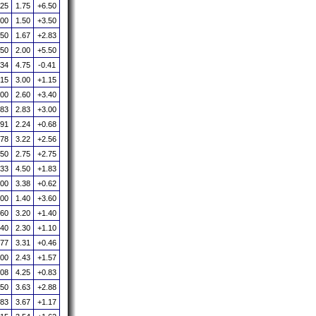
.25
1.75
+6.50
.00
1.50
+3.50
.50
1.67
+2.83
.50
2.00
+5.50
.34
4.75
-0.41
.15
3.00
+1.15
.00
2.60
+3.40
.83
2.83
+3.00
.91
2.24
+0.68
.78
3.22
+2.56
.50
2.75
+2.75
.33
4.50
+1.83
.00
3.38
+0.62
.00
1.40
+3.60
.60
3.20
+1.40
.40
2.30
+1.10
.77
3.31
+0.46
.00
2.43
+1.57
.08
4.25
+0.83
.50
3.63
+2.88
.83
3.67
+1.17