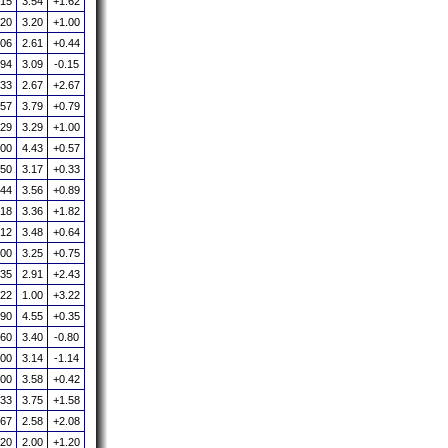
.15
3.54
+1.62
.20
3.20
+1.00
.06
2.61
+0.44
.94
3.09
-0.15
.33
2.67
+2.67
.57
3.79
+0.79
.29
3.29
+1.00
.00
4.43
+0.57
.50
3.17
+0.33
.44
3.56
+0.89
.18
3.36
+1.82
.12
3.48
+0.64
.00
3.25
+0.75
.35
2.91
+2.43
.22
1.00
+3.22
.90
4.55
+0.35
.60
3.40
-0.80
.00
3.14
-1.14
.00
3.58
+0.42
.33
3.75
+1.58
.67
2.58
+2.08
.20
2.00
+1.20