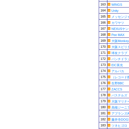
163
WINGS
164
Unity
165
メッセンジ
166
カワヤツ
167
NEXUSヤ
168
Pee MAX
169
大阪Monkey
170
大阪スピリ
171
球友クラブ
172
パンチドラン
173
EIC英光
174
アルパカ
175
（レコード
176
生野BBC
177
ZACCS
178
パステルズ
179
大阪マリナ
180
高槻ジーニ
181
アプランズ
182
藤井寺DOG
183
ツネヒゴロ