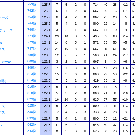
753位
125.7
7
5
2
0
.714
40
28
+12
5
762位
125.2
6
4
2
0
.667
30
16
+14
5
763位
125.2
6
4
2
0
.667
25
20
+5
4
ャーズ
764位
125.2
5
4
1
0
.800
22
14
+8
4
766位
125.1
3
2
1
0
.667
14
10
+4
4
ンチャーズ
774位
124.4
23
10
8
5
.435
82
68
+14
3
779位
124.1
14
8
5
1
.571
63
58
+5
4
s
787位
123.8
24
16
8
0
.667
115
61
+54
4
タス
788位
123.8
12
6
5
1
.500
41
24
+17
3
800位
122.9
3
2
1
0
.667
9
3
+6
3
カー04
809位
122.6
7
4
3
0
.571
44
28
+16
6
813位
122.5
15
9
6
0
.600
72
50
+22
4
814位
122.5
7
3
2
2
.429
33
24
+9
4
削除）
816位
122.5
5
1
1
3
.200
14
18
-4
2
818位
122.4
5
3
2
0
.600
21
11
+10
4
823位
122.1
16
10
6
0
.625
67
57
+10
4
825位
122.1
5
3
2
0
.600
24
11
+13
4
ーズ
830位
121.9
12
4
5
3
.333
20
28
-8
1
アス
833位
121.7
5
4
1
0
.800
33
12
+21
6
A
842位
121.3
11
6
4
1
.545
50
37
+13
4
S
843位
121.3
8
5
3
0
.625
38
23
+15
4