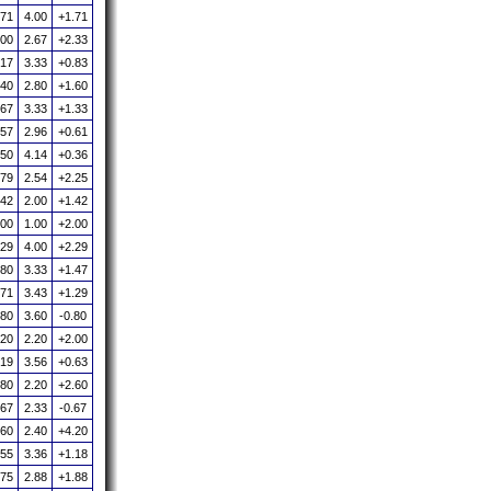
.71
4.00
+1.71
.00
2.67
+2.33
.17
3.33
+0.83
.40
2.80
+1.60
.67
3.33
+1.33
.57
2.96
+0.61
.50
4.14
+0.36
.79
2.54
+2.25
.42
2.00
+1.42
.00
1.00
+2.00
.29
4.00
+2.29
.80
3.33
+1.47
.71
3.43
+1.29
.80
3.60
-0.80
.20
2.20
+2.00
.19
3.56
+0.63
.80
2.20
+2.60
.67
2.33
-0.67
.60
2.40
+4.20
.55
3.36
+1.18
.75
2.88
+1.88