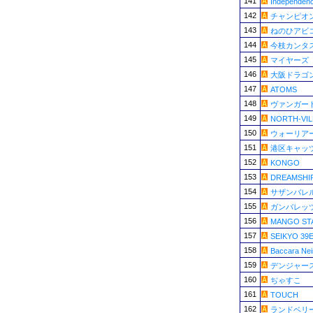
141
Independen
142
チャンピオ
143
ねのひアビ
144
今枝カンタ
145
マイヤーズ
146
大阪ドラゴ
147
ATOMS
148
ヴァンガード
149
NORTH-VI
150
ウォーリア
151
港区キャッ
152
KONGO
153
DREAMSHI
154
サザンバレ
155
ガンバレッ
156
MANGO ST
157
SEIKYO 39
158
Baccara Nei
159
デンジャー
160
ぢゃすこ
161
TOUCH
162
ランドベリ