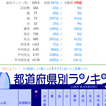
総合ランク（R）:
119.0
全国
897位
／
大阪府
195位
試合数:
162
22位
／
8位
勝:
77
30位
／
8位
負:
73
2937位
／
611位
分:
12
23位
／
9位
勝率:
.475
1390位
／
292位
得点:
718
18位
／
6位
失点:
605
2931位
／
612位
得失差:
+113
72位
／
15位
平均得点:
4.43
966位
／
207位
平均失点:
3.73
1280位
／
282位
平均得失差:
+0.70
1005位
／
216 位
グ（
Rとは？
）：
<<先頭へ
|
<前へ
|
1
2
3
4
5
|
次へ>
|
末尾へ>>
R
試
勝
負
分
勝
得
失
得
合
率
点
点
失
ーム名
全国順位
数
差