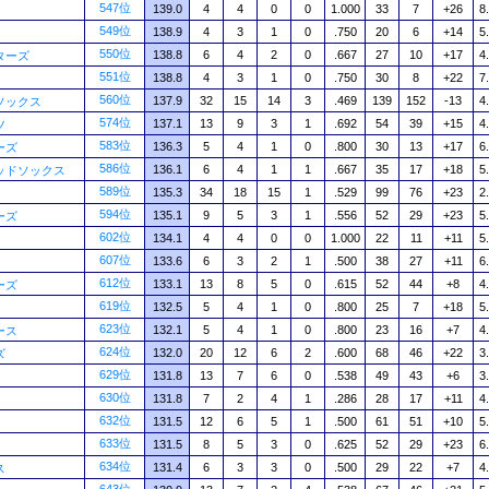
547位
139.0
4
4
0
0
1.000
33
7
+26
8
549位
138.9
4
3
1
0
.750
20
6
+14
5
550位
138.8
6
4
2
0
.667
27
10
+17
4
ターズ
551位
138.8
4
3
1
0
.750
30
8
+22
7
560位
137.9
32
15
14
3
.469
139
152
-13
4
ソックス
574位
137.1
13
9
3
1
.692
54
39
+15
4
ツ
583位
136.3
5
4
1
0
.800
30
13
+17
6
ーズ
586位
136.1
6
4
1
1
.667
35
17
+18
5
ッドソックス
589位
135.3
34
18
15
1
.529
99
76
+23
2
594位
135.1
9
5
3
1
.556
52
29
+23
5
ーズ
602位
134.1
4
4
0
0
1.000
22
11
+11
5
607位
133.6
6
3
2
1
.500
38
27
+11
6
612位
133.1
13
8
5
0
.615
52
44
+8
4
ーズ
619位
132.5
5
4
1
0
.800
25
7
+18
5
623位
132.1
5
4
1
0
.800
23
16
+7
4
ース
624位
132.0
20
12
6
2
.600
68
46
+22
3
ズ
629位
131.8
13
7
6
0
.538
49
43
+6
3
630位
131.8
7
2
4
1
.286
28
17
+11
4
632位
131.5
12
6
5
1
.500
61
51
+10
5
633位
131.5
8
5
3
0
.625
52
29
+23
6
634位
131.4
6
3
3
0
.500
29
22
+7
4
ス