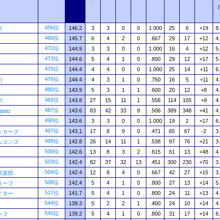
456位
146.2
3
3
0
0
1.000
25
6
+19
8
ズ
460位
145.7
6
4
2
0
.667
29
17
+12
4
472位
144.9
3
3
0
0
1.000
16
4
+12
5
473位
144.6
5
4
1
0
.800
29
12
+17
5
475位
144.4
4
4
0
0
1.000
25
14
+11
6
s
476位
144.4
4
3
1
0
.750
16
5
+11
4
川
480位
143.9
5
3
1
1
.600
20
12
+8
4
482位
143.8
27
15
11
1
.556
114
105
+9
4
ブ
487位
143.6
83
42
33
8
.506
389
348
+41
4
bitz
490位
143.6
3
3
0
0
1.000
19
2
+17
6
497位
143.1
17
8
9
0
.471
65
67
-2
3
ッカーズ
499位
142.8
26
14
11
1
.538
97
76
+21
3
ルコンズ
500位
142.6
13
8
3
2
.615
61
13
+48
4
503位
142.4
82
37
32
13
.451
300
230
+70
3
504位
142.4
12
8
4
0
.667
42
27
+15
3
倶楽部
506位
142.4
5
4
1
0
.800
27
13
+14
5
リーフ
517位
141.7
5
4
1
0
.800
24
11
+13
4
イター
544位
139.3
5
2
2
1
.400
24
10
+14
4
545位
139.2
5
4
1
0
.800
31
17
+14
6
ーズ