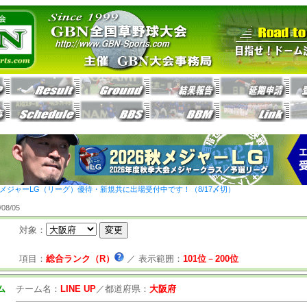
26秋メジャーLG（リーグ）優待・新規共に出場受付中です！（8/17〆切）
8/05
対象：
項目：
総合ランク（R）
／
表示範囲：
101位
－
200位
ム
チーム名：
LINE UP
／
都道府県：
大阪府