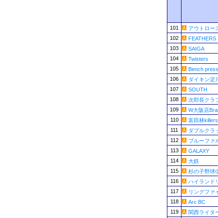
101
アウトロー
102
FEATHERS
103
SAIGA
104
Twisters
105
Bench pres
106
ダイキン淀
107
SOUTH
108
次郎長クラ
109
W大阪店Brab
110
富田林killers
111
ダブルクラ
112
ブルーファ
113
GALAXY
114
大鉄
115
杉の子野球
116
ハイランド
117
リングファ
118
Arc BC
119
関西ライタ