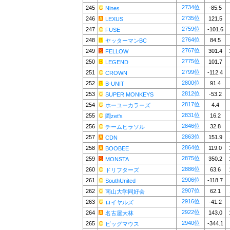
2734位
245
-85.5
Nines
2735位
246
121.5
LEXUS
2759位
247
-101.6
FUSE
2764位
248
84.5
ヤッターマンBC
2767位
249
301.4
FELLOW
2775位
250
101.7
LEGEND
2799位
251
-112.4
CROWN
2800位
252
91.4
B-UNIT
2812位
253
-53.2
SUPER MONKEYS
2817位
254
4.4
ホーユーカラーズ
2831位
255
16.2
悶zet's
2846位
256
32.8
チームヒラソル
2863位
257
151.9
CDN
2864位
258
119.0
BOOBEE
2875位
259
350.2
MONSTA
2886位
260
63.6
ドリフターズ
2906位
261
-118.7
SouthUnited
2907位
262
62.1
南山大学同好会
2916位
263
-41.2
ロイヤルズ
2922位
264
143.0
名古屋大林
2940位
265
-344.1
ビッグマウス