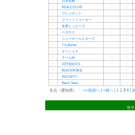
－
－
－
日本医療
－
－
－
REALCOLOR
－
－
－
プレジデント
－
－
－
ファットジョーカー
－
－
－
名東ヒッピーズ
－
－
－
ペガサス
－
－
－
ニューオールスターズ
－
－
－
T.K.Bonds
－
－
－
オーシャス
－
－
－
チームM
－
－
－
GETBACK'S
－
－
－
BLACK帝美流
－
－
－
RACKETY
－
－
－
Black Stars
失点（愛知県）：
<<先頭へ
|
<前へ
|
1
2
3
4
|
当サ