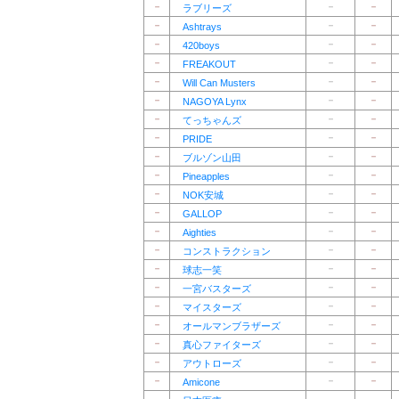
－
－
－
ラブリーズ
－
－
－
Ashtrays
－
－
－
420boys
－
－
－
FREAKOUT
－
－
－
Will Can Musters
－
－
－
NAGOYA Lynx
－
－
－
てっちゃんズ
－
－
－
PRIDE
－
－
－
ブルゾン山田
－
－
－
Pineapples
－
－
－
NOK安城
－
－
－
GALLOP
－
－
－
Aighties
－
－
－
コンストラクション
－
－
－
球志一笑
－
－
－
一宮バスターズ
－
－
－
マイスターズ
－
－
－
オールマンブラザーズ
－
－
－
真心ファイターズ
－
－
－
アウトローズ
－
－
－
Amicone