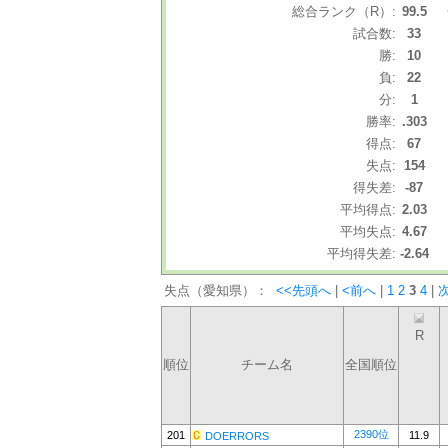
総合ランク（R）:
99.5
試合数:
33
勝:
10
負:
22
分:
1
勝率:
.303
得点:
67
失点:
154
得失差:
-87
平均得点:
2.03
平均失点:
4.67
平均得失差:
-2.64
失点（愛知県）：
<<先頭へ
|
<前へ
|
1
2
3
4
|
R
順位
チーム名
全国順位
2390位
201
11.9
DOERRORS