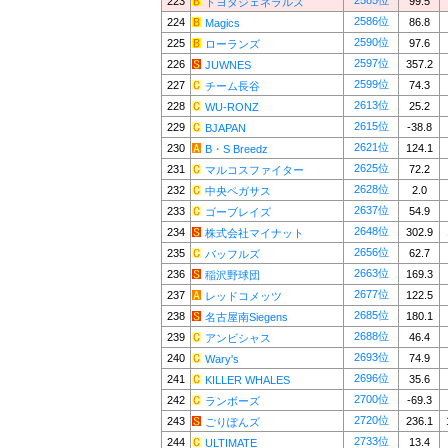
2585位
223
99.5
トヨタジェネラルズ
2586位
224
86.8
Magics
2590位
225
97.6
ローランズ
2597位
226
357.2
JUWNES
2599位
227
74.3
チーム長谷
2613位
228
25.2
WU-RONZ
2615位
229
-38.8
BJAPAN
2621位
230
124.1
B・S Breedz
2625位
231
72.2
マルコスファイター
2628位
232
2.0
中央ペガサス
2637位
233
54.9
ゴーブレイズ
2648位
234
302.9
株式会社マイナット
2656位
235
62.7
バッフルズ
2663位
236
169.3
稲沢野球団
2677位
237
122.5
レッドコメッツ
2685位
238
180.1
名古屋南Siegens
2688位
239
46.4
アンビシャス
2693位
240
74.9
Wary's
2696位
241
35.6
KILLER WHALES
2700位
242
-69.3
ランボーズ
2720位
243
236.1
ごりぽんズ
2733位
244
13.4
ULTIMATE