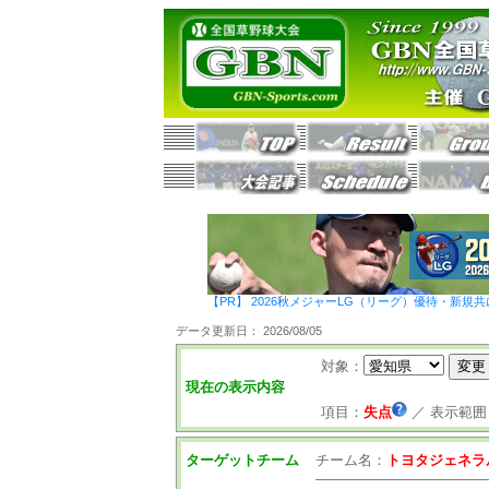
【PR】 2026秋メジャーLG（リーグ）優待・新規共
データ更新日： 2026/08/05
対象：
現在の表示内容
項目：
失点
／
表示範囲
ターゲットチーム
チーム名：
トヨタジェネラ