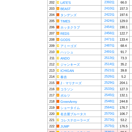
2392位
202
66.0
LATE'S
2410位
203
157.3
BEAST
2422位
204
197.6
タンデンズ
2424位
205
129.0
TIMES
2454位
206
190.1
ホッタクラブ
2456位
207
122.7
REDS
2471位
208
133.4
GODS
2487位
209
68.4
アミーゴズ
2491位
210
91.7
ハッシュ
2513位
211
73.3
ANDO
2514位
212
35.2
ジャンキーズ
2521位
213
39.8
ICHIGAN
2526位
214
5.2
春吉
2529位
215
204.1
J・マリナーズ
2533位
216
127.3
コラソン
2545位
217
132.1
ボルツ
2548位
218
244.8
GreenArmy
2564位
219
176.7
ショータイム
2570位
220
106.7
名古屋ブルータス
2573位
221
53.2
コレステローラーズ
2575位
222
176.5
JUMP