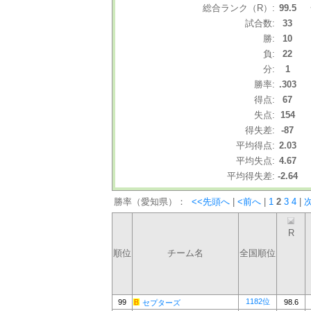
総合ランク（R）:
99.5
試合数:
33
勝:
10
負:
22
分:
1
勝率:
.303
得点:
67
失点:
154
得失差:
-87
平均得点:
2.03
平均失点:
4.67
平均得失差:
-2.64
勝率（愛知県）：
<<先頭へ
|
<前へ
|
1
2
3
4
|
R
順位
チーム名
全国順位
1182位
99
98.6
セプターズ