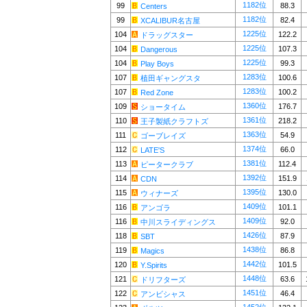
1182位
99
88.3
Centers
1182位
99
82.4
XCALIBUR名古屋
1225位
104
122.2
ドラッグスター
1225位
104
107.3
Dangerous
1225位
104
99.3
Play Boys
1283位
107
100.6
植田ギャングスタ
1283位
107
100.2
Red Zone
1360位
109
176.7
ショータイム
1361位
110
218.2
王子製紙クラフトズ
1363位
111
54.9
ゴーブレイズ
1374位
112
66.0
LATE'S
1381位
113
112.4
ピータークラブ
1392位
114
151.9
CDN
1395位
115
130.0
ウィナーズ
1409位
116
101.1
アンゴラ
1409位
116
92.0
中川スライディングス
1426位
118
87.9
SBT
1438位
119
86.8
Magics
1442位
120
101.5
Y.Spirits
1448位
121
63.6
ドリフターズ
1451位
122
46.4
アンビシャス