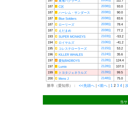
2038位
187
111.7
東海パクラーズ
2038位
187
93.0
C区
2038位
187
90.0
ハーレム・サンダース
2038位
187
83.6
Blue Soldiers
2038位
187
78.4
ローリーズ
2038位
187
77.2
えだまめ
2103位
193
-53.2
SUPER MONKEYS
2106位
194
-41.2
ロイヤルズ
2115位
195
53.2
コレステローラーズ
2124位
196
35.6
KILLER WHALES
2128位
197
124.4
愛知BADBOYS
2128位
197
107.0
Lumix
2139位
199
99.5
トヨタジェネラルズ
2148位
200
75.0
Mens J
勝率（愛知県）：
<<先頭へ
|
<前へ
|
1
2
3
4
|
当サ