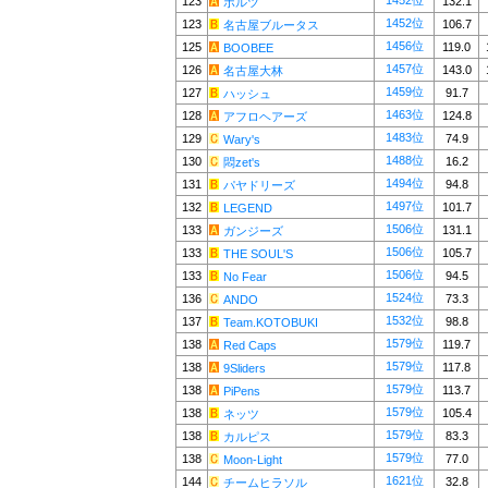
1452位
123
132.1
ボルツ
1452位
123
106.7
名古屋ブルータス
1456位
125
119.0
BOOBEE
1457位
126
143.0
名古屋大林
1459位
127
91.7
ハッシュ
1463位
128
124.8
アフロヘアーズ
1483位
129
74.9
Wary's
1488位
130
16.2
悶zet's
1494位
131
94.8
パヤドリーズ
1497位
132
101.7
LEGEND
1506位
133
131.1
ガンジーズ
1506位
133
105.7
THE SOUL'S
1506位
133
94.5
No Fear
1524位
136
73.3
ANDO
1532位
137
98.8
Team.KOTOBUKI
1579位
138
119.7
Red Caps
1579位
138
117.8
9Sliders
1579位
138
113.7
PiPens
1579位
138
105.4
ネッツ
1579位
138
83.3
カルピス
1579位
138
77.0
Moon-Light
1621位
144
32.8
チームヒラソル