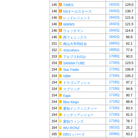
1632位
145
129.0
TIMES
1642位
146
130.7
NSオールスターズ
1642位
146
121.6
レッドレジェンド
1642位
146
121.5
WWWS
1642位
146
114.9
ウォッチマン
1642位
146
86.8
西フェニックス
1683位
151
62.1
南山大学同好会
1695位
152
77.6
41brothers
1708位
153
90.0
アルプス社Gj'z
1718位
154
123.5
SANWA TUBE
1718位
154
106.8
Star Fields
1718位
154
105.2
NBM
1718位
154
97.2
ドラゴンアッシュ
1718位
154
94.8
スプリング
1718位
154
90.7
Eggs
1718位
154
88.8
Blue Kings
1718位
154
83.3
愛知インフィニティー
1718位
154
81.0
インディアンジョー
1718位
154
78.7
愛知ウィンズ
1822位
164
25.2
WU-RONZ
1838位
165
83.2
DBロッパーズ