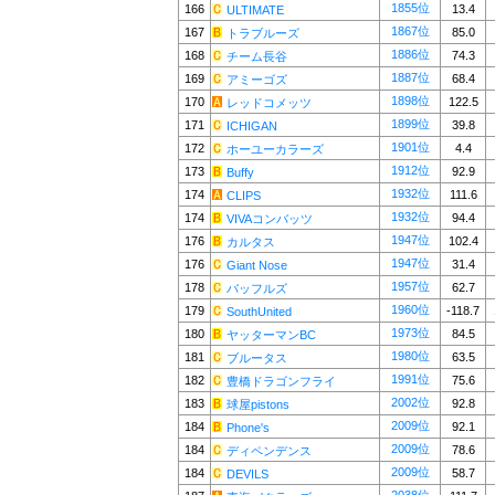
1855位
166
13.4
ULTIMATE
1867位
167
85.0
トラブルーズ
1886位
168
74.3
チーム長谷
1887位
169
68.4
アミーゴズ
1898位
170
122.5
レッドコメッツ
1899位
171
39.8
ICHIGAN
1901位
172
4.4
ホーユーカラーズ
1912位
173
92.9
Buffy
1932位
174
111.6
CLIPS
1932位
174
94.4
VIVAコンバッツ
1947位
176
102.4
カルタス
1947位
176
31.4
Giant Nose
1957位
178
62.7
バッフルズ
1960位
179
-118.7
SouthUnited
1973位
180
84.5
ヤッターマンBC
1980位
181
63.5
ブルータス
1991位
182
75.6
豊橋ドラゴンフライ
2002位
183
92.8
球屋pistons
2009位
184
92.1
Phone's
2009位
184
78.6
ディペンデンス
2009位
184
58.7
DEVILS