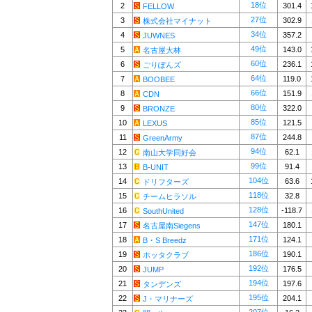
18位
2
301.4
FELLOW
27位
3
302.9
株式会社マイナット
34位
4
357.2
JUWNES
49位
5
143.0
名古屋大林
60位
6
236.1
ごりぽんズ
64位
7
119.0
BOOBEE
66位
8
151.9
CDN
80位
9
322.0
BRONZE
85位
10
121.5
LEXUS
87位
11
244.8
GreenArmy
94位
12
62.1
南山大学同好会
99位
13
91.4
B-UNIT
104位
14
63.6
ドリフターズ
118位
15
32.8
チームヒラソル
128位
16
-118.7
SouthUnited
147位
17
180.1
名古屋南Siegens
171位
18
124.1
B・S Breedz
186位
19
190.1
ホッタクラブ
192位
20
176.5
JUMP
194位
21
197.6
タンデンズ
195位
22
204.1
J・マリナーズ