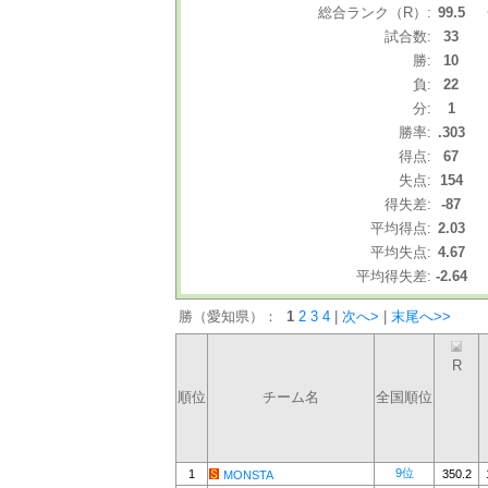
総合ランク（R）:
99.5
試合数:
33
勝:
10
負:
22
分:
1
勝率:
.303
得点:
67
失点:
154
得失差:
-87
平均得点:
2.03
平均失点:
4.67
平均得失差:
-2.64
勝（愛知県）：
1
2
3
4
|
次へ>
|
末尾へ>>
R
順位
チーム名
全国順位
9位
1
350.2
MONSTA