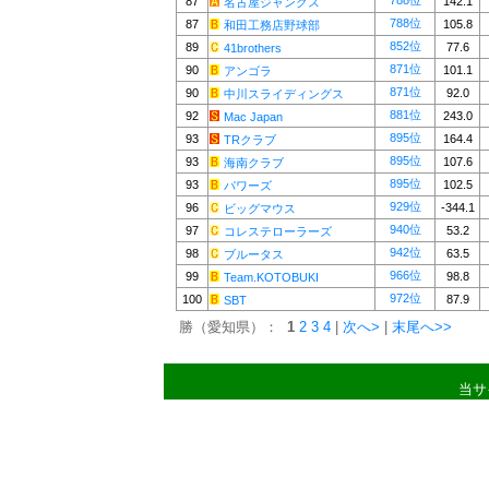
788位
87
142.1
名古屋ジャンクス
788位
87
105.8
和田工務店野球部
852位
89
77.6
41brothers
871位
90
101.1
アンゴラ
871位
90
92.0
中川スライディングス
881位
92
243.0
Mac Japan
895位
93
164.4
TRクラブ
895位
93
107.6
海南クラブ
895位
93
102.5
パワーズ
929位
96
-344.1
ビッグマウス
940位
97
53.2
コレステローラーズ
942位
98
63.5
ブルータス
966位
99
98.8
Team.KOTOBUKI
972位
100
87.9
SBT
勝（愛知県）：
1
2
3
4
|
次へ>
|
末尾へ>>
当サ