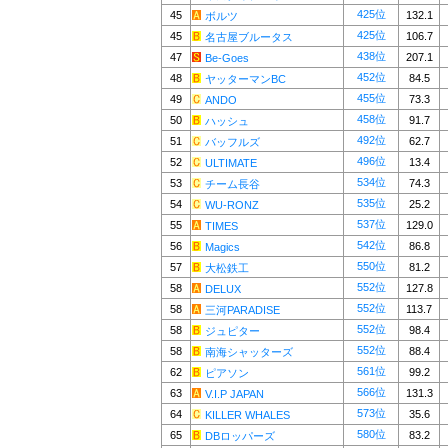
425位
45
132.1
ボルツ
425位
45
106.7
名古屋ブルータス
438位
47
207.1
Be-Goes
452位
48
84.5
ヤッターマンBC
455位
49
73.3
ANDO
458位
50
91.7
ハッシュ
492位
51
62.7
バッフルズ
496位
52
13.4
ULTIMATE
534位
53
74.3
チーム長谷
535位
54
25.2
WU-RONZ
537位
55
129.0
TIMES
542位
56
86.8
Magics
550位
57
81.2
大松鉄工
552位
58
127.8
DELUX
552位
58
113.7
三河PARADISE
552位
58
98.4
ジュピター
552位
58
88.4
南海シャッターズ
561位
62
99.2
ピアソン
566位
63
131.3
V.I.P JAPAN
573位
64
35.6
KILLER WHALES
580位
65
83.2
DBロッパーズ