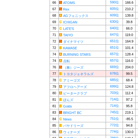
590位
66
166.6
ATOMS
605位
67
210.2
Rex
609位
68
139.8
AGフェニックス
630位
69
39.8
ICHIGAN
640位
70
66.0
LATE'S
647位
71
119.0
TAIYO
651位
72
164.9
ダイナマイツ
651位
72
101.4
KAWASE
657位
74
128.4
BURNING STARS
657位
74
116.0
点転
669位
76
204.0
（株）ジーズ
678位
77
99.5
トヨタジェネラルズ
685位
78
68.4
アミーゴズ
699位
79
124.8
アフロヘアーズ
703位
80
112.4
ピータークラブ
714位
81
97.2
ぽんズ
714位
81
95.8
Golds
745位
83
219.1
BRIGHT BC
751位
84
-85.5
Nines
772位
85
94.8
パヤドリーズ
774位
86
130.0
ウィナーズ