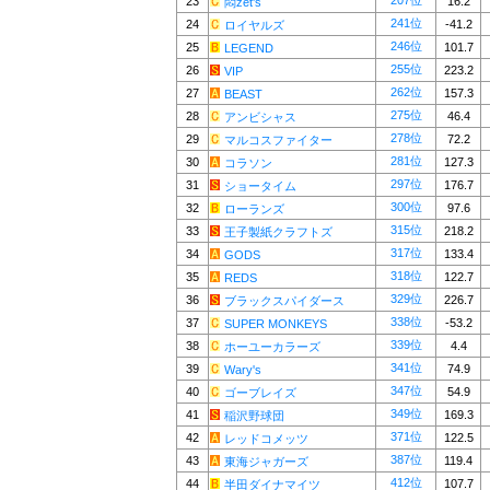
207位
23
16.2
悶zet's
241位
24
-41.2
ロイヤルズ
246位
25
101.7
LEGEND
255位
26
223.2
VIP
262位
27
157.3
BEAST
275位
28
46.4
アンビシャス
278位
29
72.2
マルコスファイター
281位
30
127.3
コラソン
297位
31
176.7
ショータイム
300位
32
97.6
ローランズ
315位
33
218.2
王子製紙クラフトズ
317位
34
133.4
GODS
318位
35
122.7
REDS
329位
36
226.7
ブラックスパイダース
338位
37
-53.2
SUPER MONKEYS
339位
38
4.4
ホーユーカラーズ
341位
39
74.9
Wary's
347位
40
54.9
ゴーブレイズ
349位
41
169.3
稲沢野球団
371位
42
122.5
レッドコメッツ
387位
43
119.4
東海ジャガーズ
412位
44
107.7
半田ダイナマイツ