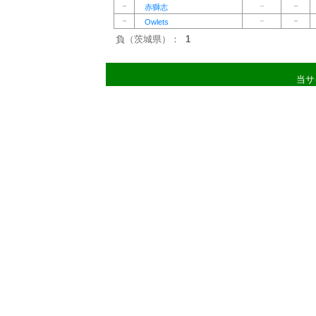
－
－
－
赤獅志
－
－
－
Owlets
負（茨城県）：
1
当サ