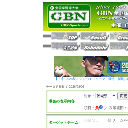
【PR】 2026秋メジャーLG（リーグ）優待・新規共
データ更新日： 2026/08/05
対象：
現在の表示内容
項目：
負
／
表示範囲：
指定なし
チームを
ターゲットチーム