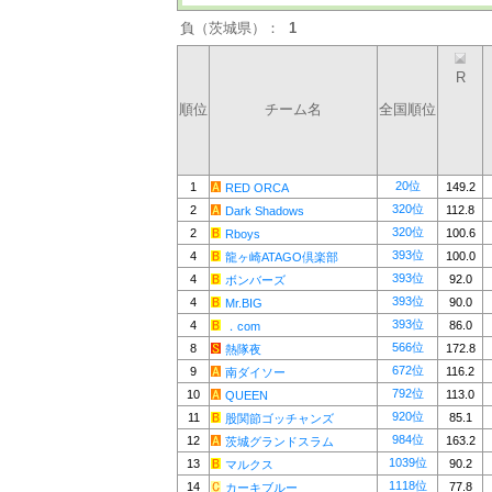
負（茨城県）：
1
R
順位
チーム名
全国順位
20位
1
149.2
RED ORCA
320位
2
112.8
Dark Shadows
320位
2
100.6
Rboys
393位
4
100.0
龍ヶ崎ATAGO倶楽部
393位
4
92.0
ボンバーズ
393位
4
90.0
Mr.BIG
393位
4
86.0
．com
566位
8
172.8
熱隊夜
672位
9
116.2
南ダイソー
792位
10
113.0
QUEEN
920位
11
85.1
股関節ゴッチャンズ
984位
12
163.2
茨城グランドスラム
1039位
13
90.2
マルクス
1118位
14
77.8
カーキブルー