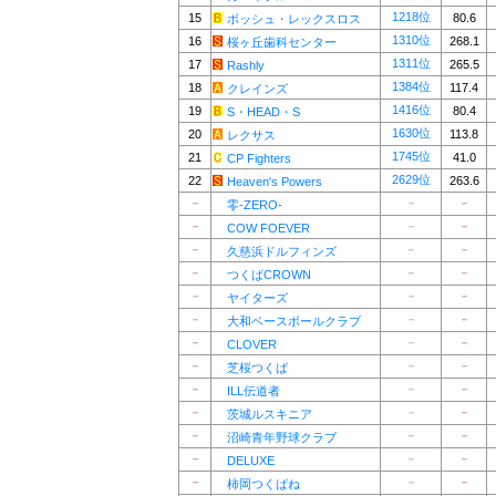
1218位
15
80.6
ボッシュ・レックスロス
1310位
16
268.1
桜ヶ丘歯科センター
1311位
17
265.5
Rashly
1384位
18
117.4
クレインズ
1416位
19
80.4
S・HEAD・S
1630位
20
113.8
レクサス
1745位
21
41.0
CP Fighters
2629位
22
263.6
Heaven's Powers
－
－
－
零-ZERO-
－
－
－
COW FOEVER
－
－
－
久慈浜ドルフィンズ
－
－
－
つくばCROWN
－
－
－
ヤイターズ
－
－
－
大和ベースボールクラブ
－
－
－
CLOVER
－
－
－
芝桜つくば
－
－
－
ILL伝道者
－
－
－
茨城ルスキニア
－
－
－
沼崎青年野球クラブ
－
－
－
DELUXE
－
－
－
柿岡つくばね