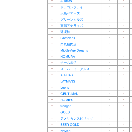
－
－
－
ALumits
－
－
－
ドラゴンフライ
－
－
－
大島ベアーズ
－
－
－
グリーンヒルズ
－
－
－
東陽アナライズ
－
－
－
球泥棒
－
－
－
Gambler's
－
－
－
肉丸精肉店
－
－
－
Middle Age Dreams
－
－
－
NOMURA
－
－
－
チーム底辺
－
－
－
スーパーイーグルス
－
－
－
ALPHAS
－
－
－
LAYMANS
－
－
－
Leons
－
－
－
GENTLMAN
－
－
－
HOMIES
－
－
－
tranger
－
－
－
GOLD
－
－
－
アメリカンスピリッツ
－
－
－
BEER GOLD
－
－
－
Novice