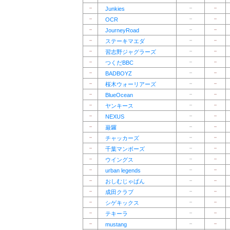
－
－
－
Junkies
－
－
－
OCR
－
－
－
JourneyRoad
－
－
－
ステーキマエダ
－
－
－
習志野ジャグラーズ
－
－
－
つくだBBC
－
－
－
BADBOYZ
－
－
－
桜木ウォーリアーズ
－
－
－
BlueOcean
－
－
－
ヤンキース
－
－
－
NEXUS
－
－
－
巌鑼
－
－
－
チャッカーズ
－
－
－
千葉マンボーズ
－
－
－
ウイングス
－
－
－
urban legends
－
－
－
おしむじゃぱん
－
－
－
成田クラブ
－
－
－
シゲキックス
－
－
－
テキーラ
－
－
－
mustang