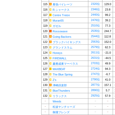
2320位
115
129.0
幕張パイレーツ
2346位
116
23.8
R.シャークス
2440位
117
99.2
Centre Treize
2476位
118
39.2
Muran55
2510位
119
77.3
ガゼル
2535位
120
244.7
Rossowave
2544位
121
112.8
Going Backers
2563位
122
152.0
ブラックバイキングス
2579位
123
62.3
グランドスラム
2611位
124
-21.0
Honeys
2631位
125
-44.5
FIREWALL
2703位
126
49.9
慶應成東マーベラス
2724位
127
94.3
MAXBEAT
2747位
128
-6.7
The Blue Spring
2790位
129
41.0
Z's
2877位
130
157.1
津嶋倶楽部
2890位
131
5.7
BlueThunders
2925位
132
57.9
リラックス
－
－
－
Weeds
－
－
－
松波ヤンチャーズ
－
－
－
御瀧フレンズ