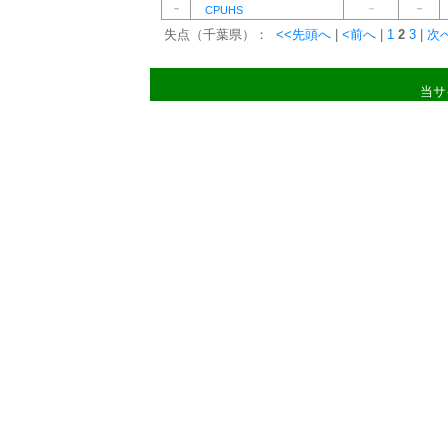
－
－
－
CPUHS
失点（千葉県）：
<<先頭へ
|
<前へ
|
1
2
3
|
次
当サ