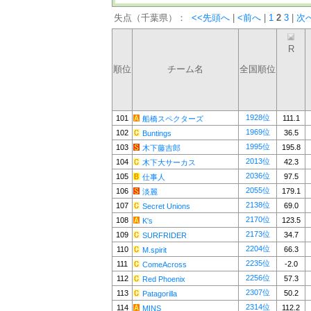
失点（千葉県）：
<<先頭へ
|
<前へ
|
1
2
3
|
次
R
順位
チーム名
全国順位
1928位
101
111.1
船橋スペクターズ
1969位
102
36.5
Buntings
1995位
103
195.8
木下藤吉郎
2013位
104
42.3
木下大サーカス
2036位
105
97.5
仕事人
2055位
106
179.1
淡麗
2138位
107
69.0
Secret Unions
2170位
108
123.5
K's
2173位
109
34.7
SURFRIDER
2204位
110
66.3
M.spirit
2235位
111
-2.0
ComeAcross
2256位
112
57.3
Red Phoenix
2307位
113
50.2
Patagorilla
2314位
114
112.2
MINS