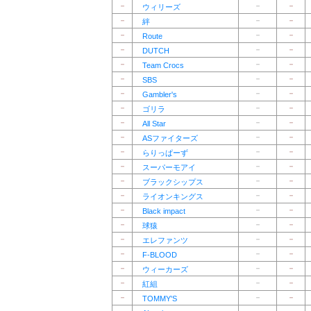
－
－
－
ウィリーズ
－
－
－
絆
－
－
－
Route
－
－
－
DUTCH
－
－
－
Team Crocs
－
－
－
SBS
－
－
－
Gambler's
－
－
－
ゴリラ
－
－
－
All Star
－
－
－
ASファイターズ
－
－
－
らりっぱーず
－
－
－
スーパーモアイ
－
－
－
ブラックシップス
－
－
－
ライオンキングス
－
－
－
Black impact
－
－
－
球猿
－
－
－
エレファンツ
－
－
－
F-BLOOD
－
－
－
ウィーカーズ
－
－
－
紅組
－
－
－
TOMMY'S