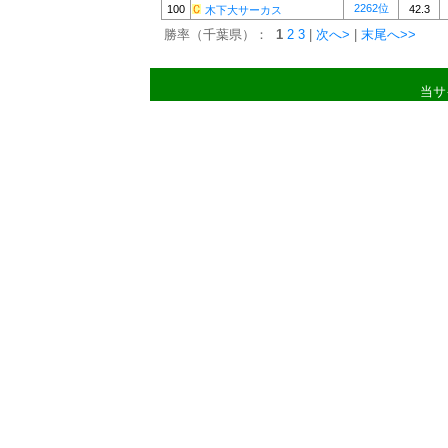
2262位
100
42.3
木下大サーカス
勝率（千葉県）：
1
2
3
|
次へ>
|
末尾へ>>
当サ