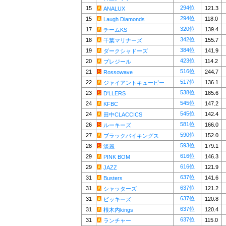
294位
15
121.3
ANALUX
294位
15
118.0
Laugh Diamonds
320位
17
139.4
チームKS
342位
18
155.7
千葉マリナーズ
384位
19
141.9
ダークシャドーズ
423位
20
114.2
プレジール
516位
21
244.7
Rossowave
517位
22
136.1
ジャイアントキューピー
538位
23
185.6
D'LLERS
545位
24
147.2
KFBC
545位
24
142.4
田中CLACCICS
581位
26
166.0
ルーキーズ
590位
27
152.0
ブラックバイキングス
593位
28
179.1
淡麗
616位
29
146.3
PINK BOM
616位
29
121.9
JAZZ
637位
31
141.6
Busters
637位
31
121.2
シャッターズ
637位
31
120.8
ビッキーズ
637位
31
120.4
根木内kings
637位
31
115.0
ランチャー