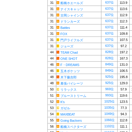
637位
31
113.9
船橋ホエールズ
637位
31
113.6
ナイスキャッツ
637位
31
112.9
古岡シャインズ
637位
31
112.3
ドランカーズ
637位
31
111.4
Battles
637位
31
109.8
FOX
637位
31
107.5
門戸ライフルズ
637位
31
97.2
ジョーズ
828位
44
197.2
TEAM Chad
828位
44
167.3
ONE SHOT
849位
46
131.0
F・DREAMS
849位
46
106.5
五木ポケッツ
925位
48
195.8
木下藤吉郎
925位
48
129.0
幕張パイレーツ
969位
50
57.9
リラックス
993位
51
119.6
ブルーストリーム
1025位
52
123.5
K's
1035位
53
77.3
ガゼル
1049位
54
94.3
MAXBEAT
1066位
55
112.8
Going Backers
1102位
56
111.1
船橋スペクターズ