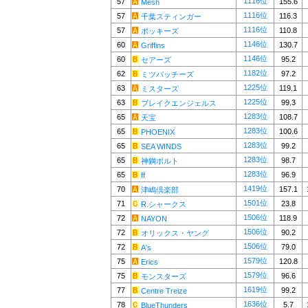
1116位
57
155.6
Mesh
1116位
57
116.3
千葉スティンガー
1116位
57
110.8
ポッキーズ
1146位
60
130.7
Griffins
1146位
60
95.2
セアーズ
1182位
62
97.2
ミツバッチーズ
1225位
63
119.1
ミスターズ
1225位
63
99.3
ブレイクエンジェルス
1283位
65
108.7
天宝
1283位
65
100.6
PHOENIX
1283位
65
99.2
SEA WINDS
1283位
65
98.7
神鋼ボルト
1283位
65
96.9
ff
1419位
70
157.1
津嶋倶楽部
1501位
71
23.8
R.シャークス
1506位
72
118.9
NAYON
1506位
72
90.2
オリックス・ヤング
1506位
72
79.0
A's
1579位
75
120.8
Erics
1579位
75
96.6
モンスターズ
1619位
77
99.2
Centre Treize
1636位
78
5.7
BlueThunders