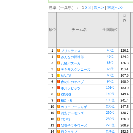
勝率（千葉県）：
1
2
3
|
次へ>
|
末尾へ>>
R
順位
チーム名
全国順位
48位
1
126.1
ブリンディス
48位
1
124.2
みんなの野球部
63位
3
126.3
八幡バズーカ
63位
3
113.4
テキサスクンニーズ
63位
3
107.6
MALTS
94位
6
198.9
森の中のケバブ
101位
7
183.0
市川ラビッツ
140位
8
149.4
KINGS
195位
9
241.4
BIG・B
230位
10
147.5
めりーごーらんず
230位
10
130.7
浦安デーモンズ
230位
10
126.0
TOMS
276位
13
208.9
我孫子フラワーズ
281位
14
152.3
日立クラブ