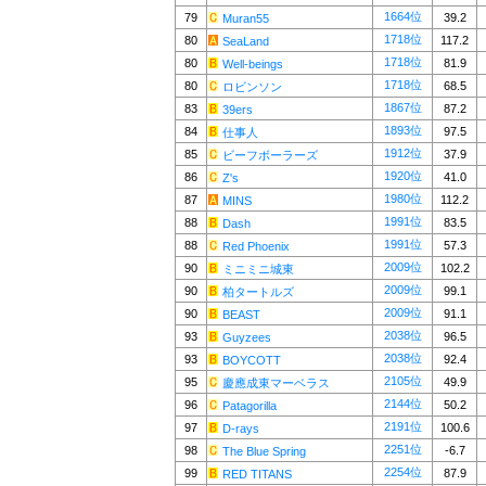
1664位
79
39.2
Muran55
1718位
80
117.2
SeaLand
1718位
80
81.9
Well-beings
1718位
80
68.5
ロビンソン
1867位
83
87.2
39ers
1893位
84
97.5
仕事人
1912位
85
37.9
ビーフボーラーズ
1920位
86
41.0
Z's
1980位
87
112.2
MINS
1991位
88
83.5
Dash
1991位
88
57.3
Red Phoenix
2009位
90
102.2
ミニミニ城東
2009位
90
99.1
柏タートルズ
2009位
90
91.1
BEAST
2038位
93
96.5
Guyzees
2038位
93
92.4
BOYCOTT
2105位
95
49.9
慶應成東マーベラス
2144位
96
50.2
Patagorilla
2191位
97
100.6
D-rays
2251位
98
-6.7
The Blue Spring
2254位
99
87.9
RED TITANS