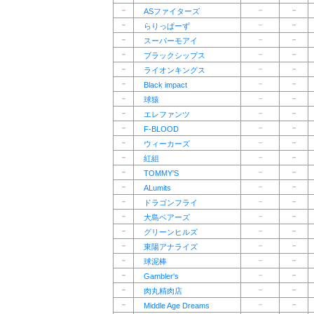
－
－
－
ASファイターズ
－
－
－
らりっぱーず
－
－
－
スーパーモアイ
－
－
－
ブラックシップス
－
－
－
ライオンキングス
－
－
－
Black impact
－
－
－
球猿
－
－
－
エレファンツ
－
－
－
F-BLOOD
－
－
－
ウィーカーズ
－
－
－
紅組
－
－
－
TOMMY'S
－
－
－
ALumits
－
－
－
ドラゴンフライ
－
－
－
大島ベアーズ
－
－
－
グリーンヒルズ
－
－
－
東陽アナライズ
－
－
－
球泥棒
－
－
－
Gambler's
－
－
－
肉丸精肉店
－
－
－
Middle Age Dreams