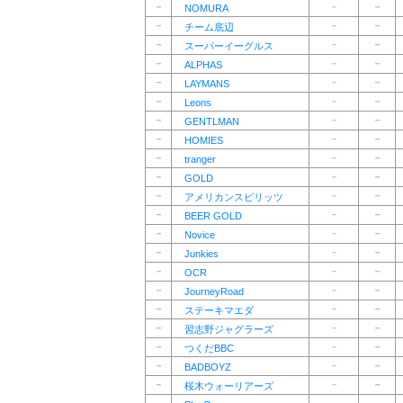
－
－
－
NOMURA
－
－
－
チーム底辺
－
－
－
スーパーイーグルス
－
－
－
ALPHAS
－
－
－
LAYMANS
－
－
－
Leons
－
－
－
GENTLMAN
－
－
－
HOMIES
－
－
－
tranger
－
－
－
GOLD
－
－
－
アメリカンスピリッツ
－
－
－
BEER GOLD
－
－
－
Novice
－
－
－
Junkies
－
－
－
OCR
－
－
－
JourneyRoad
－
－
－
ステーキマエダ
－
－
－
習志野ジャグラーズ
－
－
－
つくだBBC
－
－
－
BADBOYZ
－
－
－
桜木ウォーリアーズ