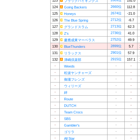
2609位
123
152.0
ブラックバイキングス
2660位
124
112.8
Going Backers
2674位
125
-21.0
Honeys
2712位
126
-6.7
The Blue Spring
2713位
127
62.3
グランドスラム
2736位
128
41.0
Z's
2752位
129
49.9
慶應成東マーベラス
2899位
130
5.7
BlueThunders
2901位
131
57.9
リラックス
2915位
132
157.1
津嶋倶楽部
－
－
－
Weeds
－
－
－
松波ヤンチャーズ
－
－
－
御瀧フレンズ
－
－
－
ウィリーズ
－
－
－
絆
－
－
－
Route
－
－
－
DUTCH
－
－
－
Team Crocs
－
－
－
SBS
－
－
－
Gambler's
－
－
－
ゴリラ
－
－
－
All Star