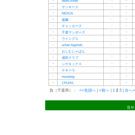
－
－
－
BlueOcean
－
－
－
ヤンキース
－
－
－
NEXUS
－
－
－
巌鑼
－
－
－
チャッカーズ
－
－
－
千葉マンボーズ
－
－
－
ウイングス
－
－
－
urban legends
－
－
－
おしむじゃぱん
－
－
－
成田クラブ
－
－
－
シゲキックス
－
－
－
テキーラ
－
－
－
mustang
－
－
－
CPUHS
負（千葉県）：
<<先頭へ
|
<前へ
|
1
2
3
|
次へ>
当サ