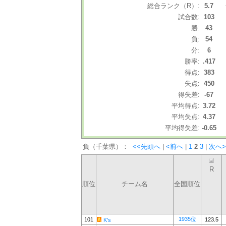
総合ランク（R）:
5.7
試合数:
103
勝:
43
負:
54
分:
6
勝率:
.417
得点:
383
失点:
450
得失差:
-67
平均得点:
3.72
平均失点:
4.37
平均得失差:
-0.65
負（千葉県）：
<<先頭へ
|
<前へ
|
1
2
3
|
次へ>
R
順位
チーム名
全国順位
1935位
101
123.5
K's