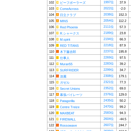
1997位
102
37.9
ビーフボーラーズ
2022位
103
-2.0
ComeAcross
2038位
104
152.3
日立クラブ
2054位
105
112.2
MINS
2111位
106
57.3
Red Phoenix
2189位
107
23.8
R.シャークス
2194位
108
66.3
M.spirit
2218位
109
87.9
RED TITANS
2237位
110
195.8
木下藤吉郎
2269位
111
97.5
仕事人
2283位
112
39.2
Muran55
2299位
113
34.7
SURFRIDER
2308位
114
179.1
淡麗
2321位
115
77.3
ガゼル
2352位
116
69.0
Secret Unions
2376位
117
129.0
幕張パイレーツ
2435位
118
50.2
Patagorilla
2470位
119
99.2
Centre Treize
2583位
120
94.3
MAXBEAT
2604位
121
-44.5
FIREWALL
2607位
122
244.7
Rossowave