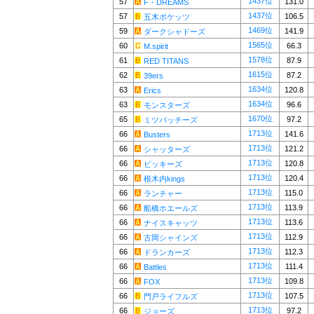
1437位
57
131.0
F・DREAMS
1437位
57
106.5
五木ポケッツ
1469位
59
141.9
ダークシャドーズ
1565位
60
66.3
M.spirit
1578位
61
87.9
RED TITANS
1615位
62
87.2
39ers
1634位
63
120.8
Erics
1634位
63
96.6
モンスターズ
1670位
65
97.2
ミツバッチーズ
1713位
66
141.6
Busters
1713位
66
121.2
シャッターズ
1713位
66
120.8
ビッキーズ
1713位
66
120.4
根木内kings
1713位
66
115.0
ランチャー
1713位
66
113.9
船橋ホエールズ
1713位
66
113.6
ナイスキャッツ
1713位
66
112.9
古岡シャインズ
1713位
66
112.3
ドランカーズ
1713位
66
111.4
Battles
1713位
66
109.8
FOX
1713位
66
107.5
門戸ライフルズ
1713位
66
97.2
ジョーズ