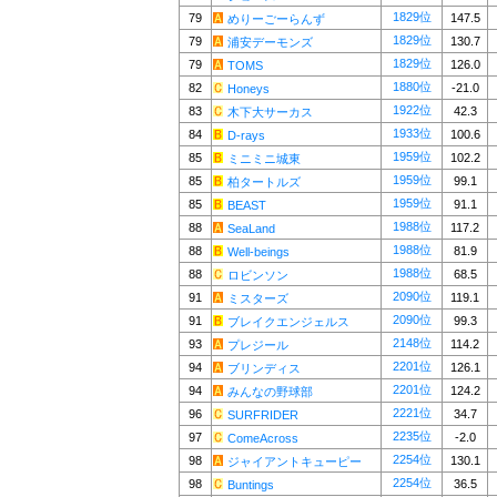
1829位
79
147.5
めりーごーらんず
1829位
79
130.7
浦安デーモンズ
1829位
79
126.0
TOMS
1880位
82
-21.0
Honeys
1922位
83
42.3
木下大サーカス
1933位
84
100.6
D-rays
1959位
85
102.2
ミニミニ城東
1959位
85
99.1
柏タートルズ
1959位
85
91.1
BEAST
1988位
88
117.2
SeaLand
1988位
88
81.9
Well-beings
1988位
88
68.5
ロビンソン
2090位
91
119.1
ミスターズ
2090位
91
99.3
ブレイクエンジェルス
2148位
93
114.2
プレジール
2201位
94
126.1
ブリンディス
2201位
94
124.2
みんなの野球部
2221位
96
34.7
SURFRIDER
2235位
97
-2.0
ComeAcross
2254位
98
130.1
ジャイアントキューピー
2254位
98
36.5
Buntings