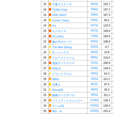
562位
15
155.7
千葉マリナーズ
596位
16
197.2
TEAM Chad
596位
16
167.3
ONE SHOT
636位
18
99.2
Centre Treize
647位
19
123.5
K's
657位
20
166.0
ルーキーズ
730位
21
185.6
D'LLERS
826位
22
198.9
森の中のケバブ
832位
23
-6.7
The Blue Spring
866位
24
23.8
R.シャークス
889位
25
119.6
ブルーストリーム
914位
26
208.9
我孫子フラワーズ
918位
27
149.4
KINGS
930位
28
62.3
グランドスラム
942位
29
112.2
MINS
952位
30
97.5
仕事人
960位
31
39.2
Muran55
983位
32
111.1
船橋スペクターズ
1018位
33
136.1
ジャイアントキューピー
1024位
34
139.4
チームKS
1030位
35
241.4
BIG・B