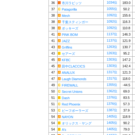
1034位
36
183.0
市川ラビッツ
1055位
37
50.2
Patagorilla
1092位
38
155.6
Mesh
1092位
38
116.3
千葉スティンガー
1092位
38
110.8
ポッキーズ
1137位
41
146.3
PINK BOM
1137位
41
121.9
JAZZ
1263位
43
130.7
Griffins
1263位
43
95.2
セアーズ
1303位
45
147.2
KFBC
1303位
45
142.4
田中CLACCICS
1317位
47
121.3
ANALUX
1317位
47
118.0
Laugh Diamonds
1355位
49
-44.5
FIREWALL
1362位
50
69.0
Secret Unions
1376位
51
83.5
Dash
1376位
51
57.3
Red Phoenix
1387位
53
37.9
ビーフボーラーズ
1405位
54
118.9
NAYON
1405位
54
90.2
オリックス・ヤング
1405位
54
79.0
A's