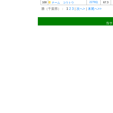
2279位
100
67.3
チーム コウトウ
勝（千葉県）：
1
2
3
|
次へ>
|
末尾へ>>
当サ