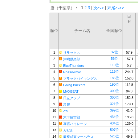
勝（千葉県）：
1
2
3
|
次へ>
|
末尾へ>>
R
順位
チーム名
全国順位
32位
1
57.9
リラックス
56位
2
157.1
津嶋倶楽部
110位
3
5.7
BlueThunders
115位
4
244.7
Rossowave
185位
5
152.0
ブラックバイキングス
190位
6
112.8
Going Backers
300位
7
94.3
MAXBEAT
308位
8
152.3
日立クラブ
321位
9
179.1
淡麗
399位
10
41.0
Z's
434位
11
195.8
木下藤吉郎
434位
11
129.0
幕張パイレーツ
507位
13
77.3
ガゼル
526位
14
49.9
慶應成東マーベラス