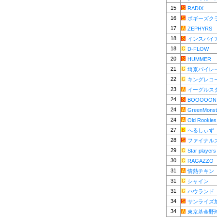
15
RADIX
16
ボギーズク
17
ZEPHYRS
18
インスパイ
18
D-FLOW
20
HUMMER
21
埼京パイレ
22
キングレコ
23
イーグルス
24
BOOOOON
24
GreenMonst
24
Old Rookies
27
へるしぃず
28
ファイナル
29
Star players
30
RAGAZZO
31
情熱チキン
31
シャイン
31
ハウランド
34
サンライズ
34
東京基金野