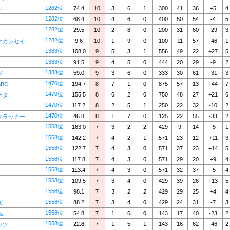
1282位
74.4
10
3
6
1
.300
41
36
+5
4
－
1282位
68.4
10
4
6
0
.400
50
54
-4
5
1282位
29.5
10
2
8
0
.200
31
60
-29
3
1282位
9.6
10
1
9
0
.100
11
57
-46
1
クカンセイ
1383位
108.0
9
5
3
1
.556
49
22
+27
5
1383位
91.5
9
4
5
0
.444
20
29
-9
2
1383位
59.0
9
3
6
0
.333
30
61
-31
3
ズ
1470位
194.7
8
7
1
0
.875
57
13
+44
7
BC
1470位
155.5
8
6
2
0
.750
48
27
+21
6
ータ
1470位
117.2
8
2
5
1
.250
22
32
-10
2
1470位
46.8
8
1
7
0
.125
22
55
-33
2
クラッカー
1558位
163.0
7
3
2
2
.429
9
14
-5
1
1558位
142.2
7
4
2
1
.571
23
12
+11
3
1558位
122.7
7
4
3
0
.571
37
23
+14
5
1558位
117.8
7
4
3
0
.571
29
20
+9
4
1558位
113.4
7
4
3
0
.571
32
37
-5
4
1558位
109.5
7
3
4
0
.429
39
26
+13
5
1558位
98.1
7
3
2
2
.429
29
25
+4
4
1558位
88.2
7
3
4
0
.429
24
31
-7
3
ズ
1558位
54.8
7
1
6
0
.143
17
40
-23
2
gs
1558位
22.8
7
1
5
1
.143
16
62
-46
2
ッツ