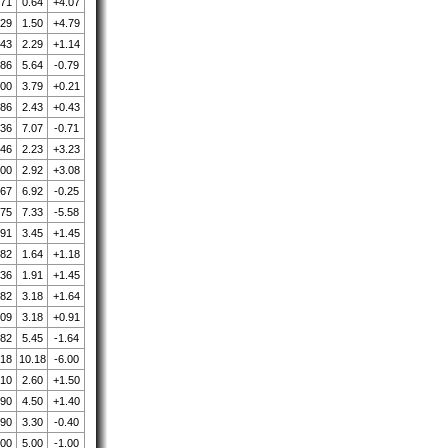
.71
0.64
+4.07
.29
1.50
+4.79
.43
2.29
+1.14
.86
5.64
-0.79
.00
3.79
+0.21
.86
2.43
+0.43
.36
7.07
-0.71
.46
2.23
+3.23
.00
2.92
+3.08
.67
6.92
-0.25
.75
7.33
-5.58
.91
3.45
+1.45
.82
1.64
+1.18
.36
1.91
+1.45
.82
3.18
+1.64
.09
3.18
+0.91
.82
5.45
-1.64
.18
10.18
-6.00
.10
2.60
+1.50
.90
4.50
+1.40
.90
3.30
-0.40
.00
5.00
-1.00