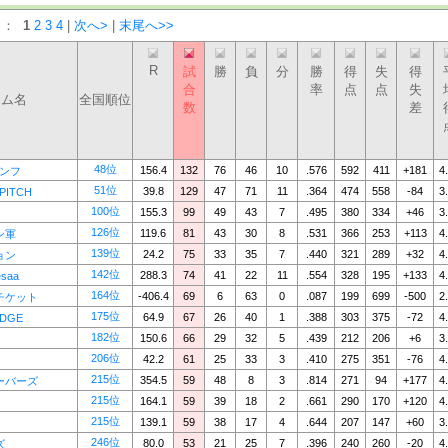
）：
1
2
3
4
|
次へ>
|
末尾へ>>
R
試
勝
負
分
勝
得
失
得
合
率
点
点
失
ーム名
全国順位
数
差
48位
156.4
132
76
46
10
.576
592
411
+181
4
アンフ
51位
39.8
129
47
71
11
.364
474
558
-84
3
PITCH
100位
155.3
99
49
43
7
.495
380
334
+46
3
126位
119.6
81
43
30
8
.531
366
253
+113
4
ン軍
139位
24.2
75
33
35
7
.440
321
289
+32
4
ョン
142位
288.3
74
41
22
11
.554
328
195
+133
4
saa
164位
-406.4
69
6
63
0
.087
199
699
-500
2
チケット
175位
64.9
67
26
40
1
.388
303
375
-72
4
EDGE
182位
150.6
66
29
32
5
.439
212
206
+6
3
206位
42.2
61
25
33
3
.410
275
351
-76
4
215位
354.5
59
48
8
3
.814
271
94
+177
4
ーバーズ
215位
164.1
59
39
18
2
.661
290
170
+120
4
215位
139.1
59
38
17
4
.644
207
147
+60
3
246位
80.0
53
21
25
7
.396
240
260
-20
4
ズ