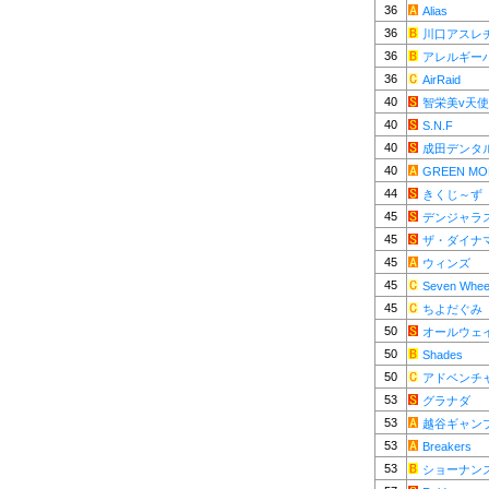
36
Alias
36
川口アスレ
36
アレルギー
36
AirRaid
40
智栄美v天
40
S.N.F
40
成田デンタ
40
GREEN MO
44
きくじ～ず
45
デンジャラ
45
ザ・ダイナ
45
ウィンズ
45
Seven Whee
45
ちよだぐみ
50
オールウェ
50
Shades
50
アドベンチ
53
グラナダ
53
越谷ギャン
53
Breakers
53
ショーナン