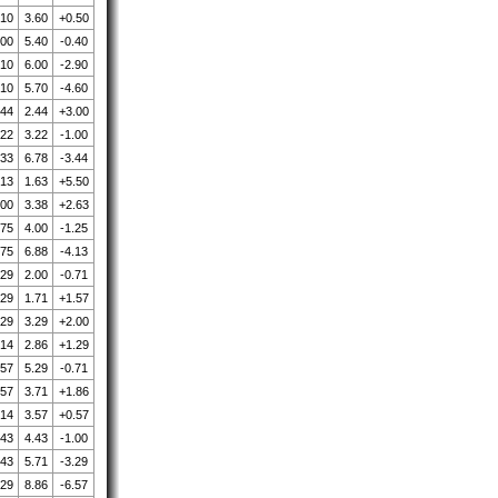
.10
3.60
+0.50
.00
5.40
-0.40
.10
6.00
-2.90
.10
5.70
-4.60
.44
2.44
+3.00
.22
3.22
-1.00
.33
6.78
-3.44
.13
1.63
+5.50
.00
3.38
+2.63
.75
4.00
-1.25
.75
6.88
-4.13
.29
2.00
-0.71
.29
1.71
+1.57
.29
3.29
+2.00
.14
2.86
+1.29
.57
5.29
-0.71
.57
3.71
+1.86
.14
3.57
+0.57
.43
4.43
-1.00
.43
5.71
-3.29
.29
8.86
-6.57