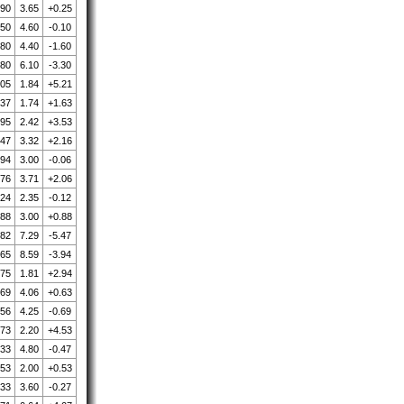
.90
3.65
+0.25
.50
4.60
-0.10
.80
4.40
-1.60
.80
6.10
-3.30
.05
1.84
+5.21
.37
1.74
+1.63
.95
2.42
+3.53
.47
3.32
+2.16
.94
3.00
-0.06
.76
3.71
+2.06
.24
2.35
-0.12
.88
3.00
+0.88
.82
7.29
-5.47
.65
8.59
-3.94
.75
1.81
+2.94
.69
4.06
+0.63
.56
4.25
-0.69
.73
2.20
+4.53
.33
4.80
-0.47
.53
2.00
+0.53
.33
3.60
-0.27