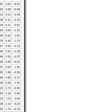
.87
3.64
+0.22
.05
4.08
+0.98
.13
3.13
+1.00
.36
5.11
+2.25
.19
6.11
-0.92
.94
3.03
+1.91
.00
5.62
-1.62
.76
6.45
-1.70
.97
3.84
+1.13
.90
2.52
+1.38
.69
2.62
+2.07
.00
4.69
+0.31
.57
3.93
-1.36
.65
1.96
+2.69
.08
4.80
-0.72
.00
6.30
-1.30
.23
2.73
+0.50
.50
4.18
-0.68
.23
7.23
-3.00
.38
1.14
+3.24
.52
1.76
+0.76