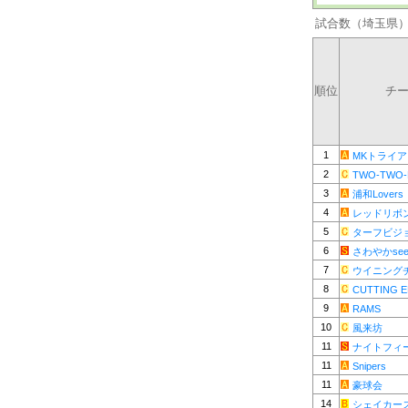
試合数（埼玉県
順位
チ
1
MKトライ
2
TWO-TWO-
3
浦和Lovers
4
レッドリボ
5
ターフビジ
6
さわやかsee
7
ウイニング
8
CUTTING 
9
RAMS
10
風来坊
11
ナイトフィ
11
Snipers
11
豪球会
14
シェイカー