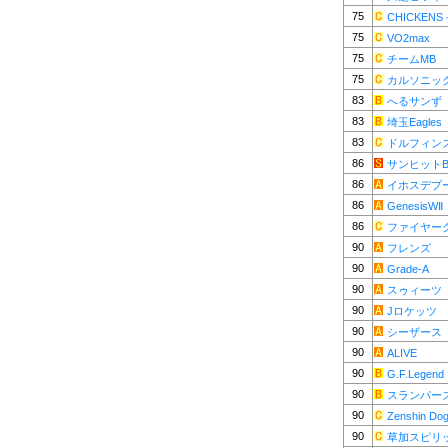
75
CHICKENS
75
VO2max
75
チームMB
75
カルソニッ
83
へるサンず
83
埼玉Eagles
83
ドルフィン
86
サンヒットB
86
イホスデプ
86
GenesisWⅡ
86
ファイヤー
90
フレンズ
90
Grade-A
90
スゥィーツ
90
Jロケッツ
90
シーザース
90
ALIVE
90
G.F.Legend
90
スランパー
90
Zenshin Do
90
草加スピリ