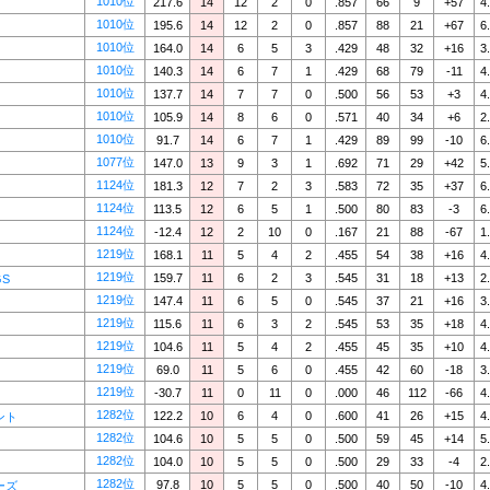
1010位
217.6
14
12
2
0
.857
66
9
+57
4
1010位
195.6
14
12
2
0
.857
88
21
+67
6
1010位
164.0
14
6
5
3
.429
48
32
+16
3
1010位
140.3
14
6
7
1
.429
68
79
-11
4
1010位
137.7
14
7
7
0
.500
56
53
+3
4
1010位
105.9
14
8
6
0
.571
40
34
+6
2
1010位
91.7
14
6
7
1
.429
89
99
-10
6
1077位
147.0
13
9
3
1
.692
71
29
+42
5
1124位
181.3
12
7
2
3
.583
72
35
+37
6
1124位
113.5
12
6
5
1
.500
80
83
-3
6
1124位
-12.4
12
2
10
0
.167
21
88
-67
1
1219位
168.1
11
5
4
2
.455
54
38
+16
4
1219位
159.7
11
6
2
3
.545
31
18
+13
2
GS
1219位
147.4
11
6
5
0
.545
37
21
+16
3
1219位
115.6
11
6
3
2
.545
53
35
+18
4
1219位
104.6
11
5
4
2
.455
45
35
+10
4
1219位
69.0
11
5
6
0
.455
42
60
-18
3
1219位
-30.7
11
0
11
0
.000
46
112
-66
4
1282位
122.2
10
6
4
0
.600
41
26
+15
4
ント
1282位
104.6
10
5
5
0
.500
59
45
+14
5
1282位
104.0
10
5
5
0
.500
29
33
-4
2
1282位
97.8
10
5
5
0
.500
40
50
-10
4
ーズ