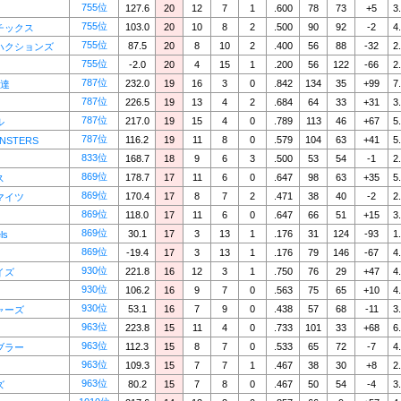
755位
127.6
20
12
7
1
.600
78
73
+5
3
755位
103.0
20
10
8
2
.500
90
92
-2
4
チックス
755位
87.5
20
8
10
2
.400
56
88
-32
2
ハクションズ
755位
-2.0
20
4
15
1
.200
56
122
-66
2
787位
232.0
19
16
3
0
.842
134
35
+99
7
使達
787位
226.5
19
13
4
2
.684
64
33
+31
3
787位
217.0
19
15
4
0
.789
113
46
+67
5
ル
787位
116.2
19
11
8
0
.579
104
63
+41
5
NSTERS
833位
168.7
18
9
6
3
.500
53
54
-1
2
869位
178.7
17
11
6
0
.647
98
63
+35
5
ス
869位
170.4
17
8
7
2
.471
38
40
-2
2
マイツ
869位
118.0
17
11
6
0
.647
66
51
+15
3
869位
30.1
17
3
13
1
.176
31
124
-93
1
ls
869位
-19.4
17
3
13
1
.176
79
146
-67
4
930位
221.8
16
12
3
1
.750
76
29
+47
4
イズ
930位
106.2
16
9
7
0
.563
75
65
+10
4
930位
53.1
16
7
9
0
.438
57
68
-11
3
ャーズ
963位
223.8
15
11
4
0
.733
101
33
+68
6
963位
112.3
15
8
7
0
.533
65
72
-7
4
ブラー
963位
109.3
15
7
7
1
.467
38
30
+8
2
963位
80.2
15
7
8
0
.467
50
54
-4
3
ズ