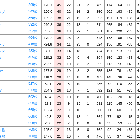
299位
176.7
45
22
21
2
.489
174
164
+10
3
343位
170.0
40
22
16
2
.550
202
163
+39
5
ラブ
366位
159.3
38
21
15
2
.553
157
119
+38
4
392位
210.8
36
22
13
1
.611
265
184
+81
7
ア
392位
40.6
36
13
22
1
.361
187
220
-33
5
404位
179.2
35
26
8
1
.743
173
106
+67
4
418位
-24.6
34
11
23
0
.324
136
191
-55
4
ーツ
433位
36.0
33
14
18
1
.424
157
213
-56
4
ード
455位
110.2
32
19
9
4
.594
159
123
+36
4
ター
508位
233.9
29
19
8
2
.655
113
73
+40
3
508位
157.5
29
19
8
2
.655
136
76
+60
4
er
508位
118.2
29
14
15
0
.483
145
136
+9
5
527位
89.1
28
8
19
1
.286
72
110
-38
2
573位
204.9
26
18
7
1
.692
121
51
+70
4
ズ
592位
40.4
25
10
15
0
.400
102
120
-18
4
638位
19.9
23
9
13
1
.391
115
145
-30
5
668位
162.4
22
11
10
1
.500
71
60
+11
3
668位
49.3
22
8
13
1
.364
77
92
-15
3
668位
29.0
22
7
15
0
.318
93
159
-66
4
700位
195.0
21
16
5
0
.762
92
24
+68
4
加藤
700位
147.0
21
10
7
4
.476
53
37
+16
2
球部