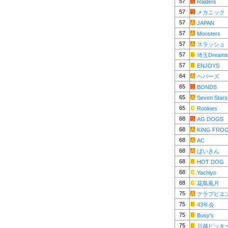
57
Raiders
57
メカニック
57
JAPAN
57
Monsters
57
スラッシュ
57
埼玉Dreams
57
ENJOYS
64
ヘバーズ
65
BONDS
65
Seven Stars
65
Rookies
68
AG DOGS
68
KING FRO
68
AC
68
ばいきん
68
HOT DOG
68
Yachiyo
68
花鳥風月
75
クラブビエ
75
43年会
75
Busy's
75
川越ビッキ