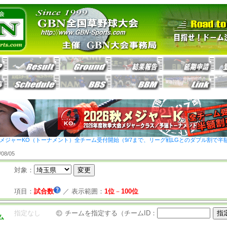
26秋メジャーKO（トーナメント）全チーム受付開始（9/7まで、リーグ戦LGとのダブル割で半
8/05
対象：
項目：
試合数
／
表示範囲：
1位
－
100位
指定なし
チームを指定する（チームID：
ム