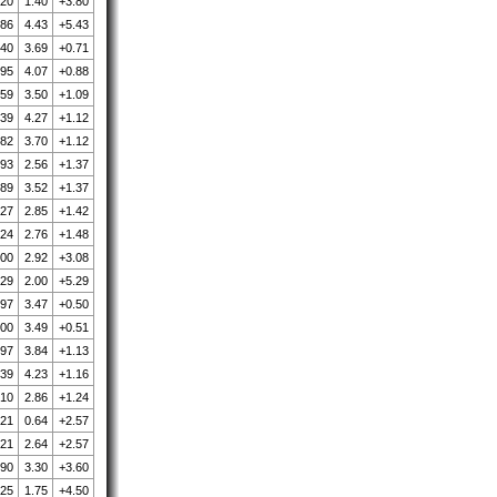
.20
1.40
+3.80
.86
4.43
+5.43
.40
3.69
+0.71
.95
4.07
+0.88
.59
3.50
+1.09
.39
4.27
+1.12
.82
3.70
+1.12
.93
2.56
+1.37
.89
3.52
+1.37
.27
2.85
+1.42
.24
2.76
+1.48
.00
2.92
+3.08
.29
2.00
+5.29
.97
3.47
+0.50
.00
3.49
+0.51
.97
3.84
+1.13
.39
4.23
+1.16
.10
2.86
+1.24
.21
0.64
+2.57
.21
2.64
+2.57
.90
3.30
+3.60
.25
1.75
+4.50