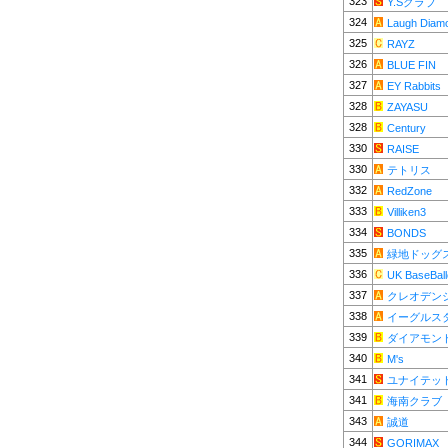
323
Y.Sクラブ
324
Laugh Diam
325
RAYZ
326
BLUE FIN
327
EY Rabbits
328
ZAYASU
328
Century
330
RAISE
330
テトリス
332
RedZone
333
Villiken3
334
BONDS
335
緑地ドッグ
336
UK BaseBall
337
クレオデン
338
イーグルス
339
ダイアモン
340
M's
341
ユナイテッ
341
海南クラブ
343
誠道
344
GORIMAX