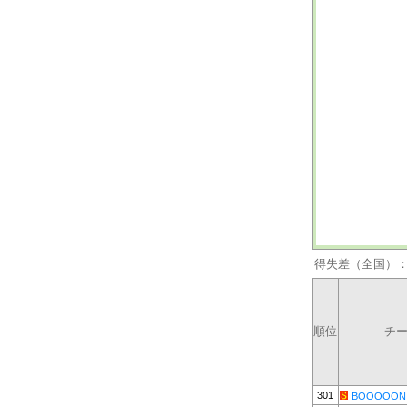
得失差（全国）
順位
チ
301
BOOOOON