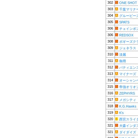
302
ONE SHOT
303
千葉マリナ
304
グルービー
305
SPATS
306
チェインボ
306
REDSOX
308
ボギーズク
309
ジェネラス
310
淡麗
311
御用
312
パティエン
313
マイナーズ
314
オーシャン
315
帝強オリオ
316
ZEPHYRS
317
メガシティ
318
K.G.Hawks
319
K's
320
西宮スライ
321
大森インダ
321
ダイダイズ