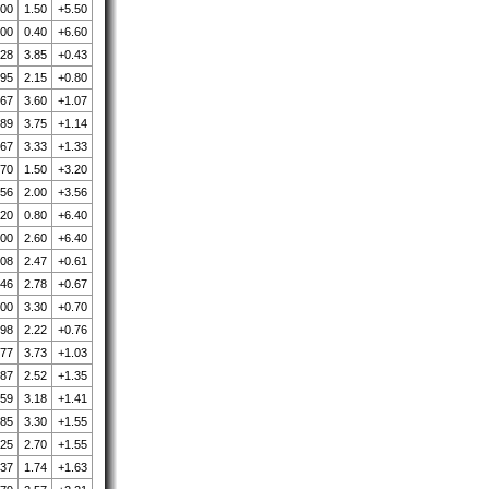
.00
1.50
+5.50
.00
0.40
+6.60
.28
3.85
+0.43
.95
2.15
+0.80
.67
3.60
+1.07
.89
3.75
+1.14
.67
3.33
+1.33
.70
1.50
+3.20
.56
2.00
+3.56
.20
0.80
+6.40
.00
2.60
+6.40
.08
2.47
+0.61
.46
2.78
+0.67
.00
3.30
+0.70
.98
2.22
+0.76
.77
3.73
+1.03
.87
2.52
+1.35
.59
3.18
+1.41
.85
3.30
+1.55
.25
2.70
+1.55
.37
1.74
+1.63