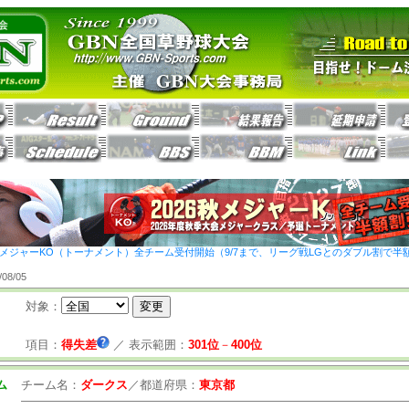
26秋メジャーKO（トーナメント）全チーム受付開始（9/7まで、リーグ戦LGとのダブル割で半
8/05
対象：
項目：
得失差
／
表示範囲：
301位
－
400位
ム
チーム名：
ダークス
／
都道府県：
東京都