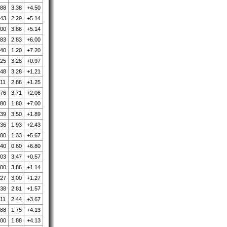
.88
3.38
+4.50
.43
2.29
+5.14
.00
3.86
+5.14
.83
2.83
+6.00
.40
1.20
+7.20
.25
3.28
+0.97
.48
3.28
+1.21
.11
2.86
+1.25
.76
3.71
+2.06
.80
1.80
+7.00
.39
3.50
+1.89
.36
1.93
+2.43
.00
1.33
+5.67
.40
0.60
+6.80
.03
3.47
+0.57
.00
3.86
+1.14
.27
3.00
+1.27
.38
2.81
+1.57
.11
2.44
+3.67
.88
1.75
+4.13
.00
1.88
+4.13