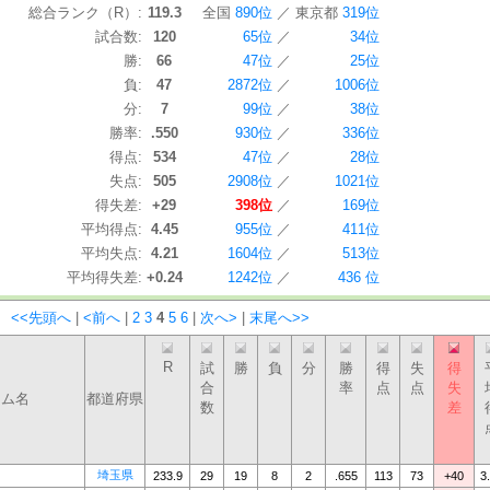
総合ランク（R）:
119.3
全国
890位
／
東京都
319位
試合数:
120
65位
／
34位
勝:
66
47位
／
25位
負:
47
2872位
／
1006位
分:
7
99位
／
38位
勝率:
.550
930位
／
336位
得点:
534
47位
／
28位
失点:
505
2908位
／
1021位
得失差:
+29
398位
／
169位
平均得点:
4.45
955位
／
411位
平均失点:
4.21
1604位
／
513位
平均得失差:
+0.24
1242位
／
436 位
：
<<先頭へ
|
<前へ
|
2
3
4
5
6
|
次へ>
|
末尾へ>>
R
試
勝
負
分
勝
得
失
得
合
率
点
点
失
ーム名
都道府県
数
差
埼玉県
233.9
29
19
8
2
.655
113
73
+40
3