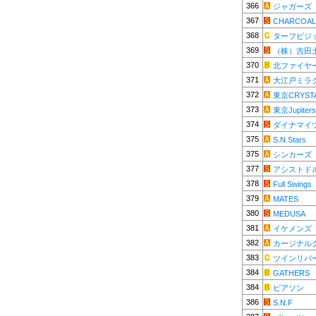
366
ジャガーズ
367
CHARCOAL
368
ターフビジ
369
（株）吉田
370
北ファイヤ
371
大江戸ミラ
372
東京CRYST
373
東京Jupiters
374
ダイナマイ
375
S.N.Stars
375
シンカーズ
377
アシストド
378
Full Swings
379
MATES
380
MEDUSA
381
イケメンズ
382
カージナル
383
ツインリバ
384
GATHERS
384
ピアソン
386
S.N.F