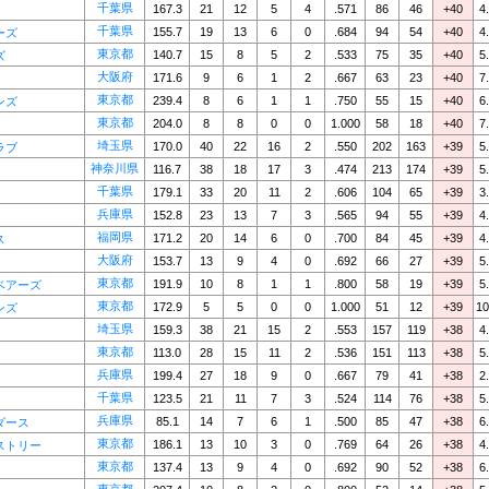
千葉県
167.3
21
12
5
4
.571
86
46
+40
4
千葉県
155.7
19
13
6
0
.684
94
54
+40
4
ーズ
東京都
140.7
15
8
5
2
.533
75
35
+40
5
ズ
大阪府
171.6
9
6
1
2
.667
63
23
+40
7
東京都
239.4
8
6
1
1
.750
55
15
+40
6
ンズ
東京都
204.0
8
8
0
0
1.000
58
18
+40
7
埼玉県
170.0
40
22
16
2
.550
202
163
+39
5
ラブ
神奈川県
116.7
38
18
17
3
.474
213
174
+39
5
千葉県
179.1
33
20
11
2
.606
104
65
+39
3
兵庫県
152.8
23
13
7
3
.565
94
55
+39
4
福岡県
171.2
20
14
6
0
.700
84
45
+39
4
ス
大阪府
153.7
13
9
4
0
.692
66
27
+39
5
東京都
191.9
10
8
1
1
.800
58
19
+39
5
ベアーズ
東京都
172.9
5
5
0
0
1.000
51
12
+39
10
ンズ
埼玉県
159.3
38
21
15
2
.553
157
119
+38
4
東京都
113.0
28
15
11
2
.536
151
113
+38
5
兵庫県
199.4
27
18
9
0
.667
79
41
+38
2
千葉県
123.5
21
11
7
3
.524
114
76
+38
5
兵庫県
85.1
14
7
6
1
.500
85
47
+38
6
ダース
東京都
186.1
13
10
3
0
.769
64
26
+38
4
ストリー
東京都
137.4
13
9
4
0
.692
90
52
+38
6