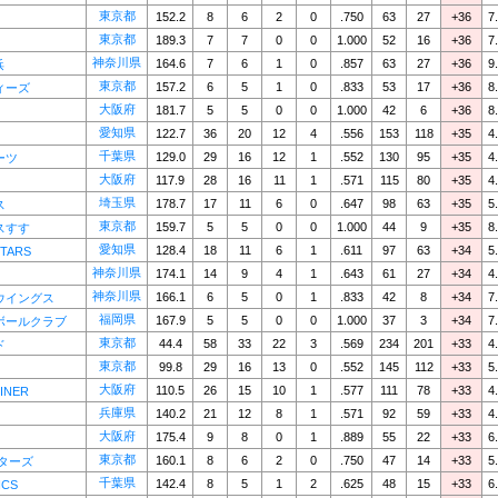
東京都
152.2
8
6
2
0
.750
63
27
+36
7
東京都
189.3
7
7
0
0
1.000
52
16
+36
7
神奈川県
164.6
7
6
1
0
.857
63
27
+36
9
浜
東京都
157.2
6
5
1
0
.833
53
17
+36
8
ィーズ
大阪府
181.7
5
5
0
0
1.000
42
6
+36
8
愛知県
122.7
36
20
12
4
.556
153
118
+35
4
千葉県
129.0
29
16
12
1
.552
130
95
+35
4
ーツ
大阪府
117.9
28
16
11
1
.571
115
80
+35
4
埼玉県
178.7
17
11
6
0
.647
98
63
+35
5
ス
東京都
159.7
5
5
0
0
1.000
44
9
+35
8
スすす
愛知県
128.4
18
11
6
1
.611
97
63
+34
5
STARS
神奈川県
174.1
14
9
4
1
.643
61
27
+34
4
神奈川県
166.1
6
5
0
1
.833
42
8
+34
7
ウイングス
福岡県
167.9
5
5
0
0
1.000
37
3
+34
7
ボールクラブ
東京都
44.4
58
33
22
3
.569
234
201
+33
4
ド
東京都
99.8
29
16
13
0
.552
145
112
+33
5
大阪府
110.5
26
15
10
1
.577
111
78
+33
4
INER
兵庫県
140.2
21
12
8
1
.571
92
59
+33
4
大阪府
175.4
9
8
0
1
.889
55
22
+33
6
東京都
160.1
8
6
2
0
.750
47
14
+33
5
ターズ
千葉県
142.4
8
5
1
2
.625
48
15
+33
6
ICS