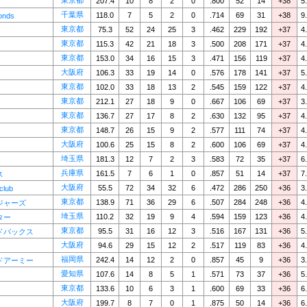
東京都
207.4
10
8
2
0
.800
52
14
+38
5
千葉県
118.0
7
5
2
0
.714
69
31
+38
9
onds
東京都
75.3
52
24
25
3
.462
229
192
+37
4
東京都
115.3
42
21
18
3
.500
208
171
+37
4
東京都
153.0
34
16
15
3
.471
156
119
+37
4
大阪府
106.3
33
19
14
0
.576
178
141
+37
5
東京都
102.0
33
18
13
2
.545
159
122
+37
4
東京都
212.1
27
18
9
0
.667
106
69
+37
3
東京都
136.7
27
17
8
2
.630
132
95
+37
4
東京都
148.7
26
15
9
2
.577
111
74
+37
4
大阪府
100.6
25
15
8
2
.600
106
69
+37
4
埼玉県
181.3
12
7
2
3
.583
72
35
+37
6
兵庫県
161.5
7
6
1
0
.857
51
14
+37
7
ス
大阪府
55.5
72
34
32
6
.472
286
250
+36
3
club
東京都
138.9
71
36
29
6
.507
284
248
+36
4
ジャーズ
埼玉県
110.2
32
19
9
4
.594
159
123
+36
4
ター
東京都
95.5
31
16
12
3
.516
167
131
+36
5
ドバックス
大阪府
94.6
29
15
12
2
.517
119
83
+36
4
福岡県
242.4
14
12
2
0
.857
45
9
+36
3
ドアーミー
愛知県
107.6
14
8
5
1
.571
73
37
+36
5
東京都
133.6
10
6
3
1
.600
69
33
+36
6
大阪府
199.7
8
7
0
1
.875
50
14
+36
6