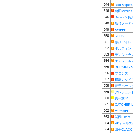
344
Red Snipers
346
蒲田Merries
346
Barong's横
348
渋谷ノーテ
349
SWEEP
350
REDS
351
幕張パイレ
352
ボルフィン
353
デンジャラ
354
エンジェル
355
BURNING 
356
マロンズ
357
横浜レッド
358
夢子ベース
359
クレシェン
360
真一文字
361
CATCHER L
362
HUMMER
363
関西Fibers
364
VKオールス
364
田中CLACC