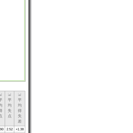
平
平
平
均
均
均
得
失
得
点
点
失
差
.90
2.52
+1.38