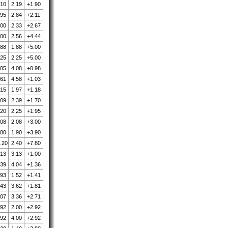
.10
2.19
+1.90
.95
2.84
+2.11
.00
2.33
+2.67
.00
2.56
+4.44
.88
1.88
+5.00
.25
2.25
+5.00
.05
4.08
+0.98
.61
4.58
+1.03
.15
1.97
+1.18
.09
2.39
+1.70
.20
2.25
+1.95
.08
2.08
+3.00
.80
1.90
+3.90
.20
2.40
+7.80
.13
3.13
+1.00
.39
4.04
+1.36
.93
1.52
+1.41
.43
3.62
+1.81
.07
3.36
+2.71
.92
2.00
+2.92
.92
4.00
+2.92