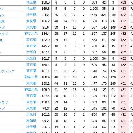
埼玉県
159.0
6
5
1
0
.833
42
9
+33
7
埼玉県
169.6
5
5
0
0
1.000
35
2
+33
7
'S
埼玉県
24.2
75
33
35
7
.440
321
289
+32
4
ョン
奈良県
166.2
40
24
12
4
.600
118
86
+32
2
土木
東京都
91.6
30
17
13
0
.567
140
108
+32
4
ーズ
神奈川県
134.4
28
17
10
1
.607
137
105
+32
4
クルズ
東京都
122.0
24
14
9
1
.583
112
80
+32
4
AL
東京都
145.2
10
7
3
0
.700
47
15
+32
4
大阪府
167.1
9
6
3
0
.667
50
18
+32
5
ツ
大阪府
161.7
5
5
0
0
1.000
36
4
+32
7
東京都
150.4
5
4
1
0
.800
45
13
+32
9
東京都
181.1
51
26
20
5
.510
157
126
+31
3
ルフィンズ
神奈川県
186.4
46
25
18
3
.543
159
128
+31
3
東京都
130.2
44
21
20
3
.477
176
145
+31
4
神奈川県
199.9
41
20
13
8
.488
122
91
+31
2
東京都
137.4
30
15
10
5
.500
143
112
+31
4
東京都
138.1
23
14
6
3
.609
89
58
+31
3
クラブ
東京都
78.3
22
12
8
2
.545
101
70
+31
4
ーズ
大阪府
101.2
20
10
9
1
.500
97
66
+31
4
愛知県
99.2
20
13
7
0
.650
85
54
+31
4
埼玉県
226.5
19
13
4
2
.684
64
33
+31
3