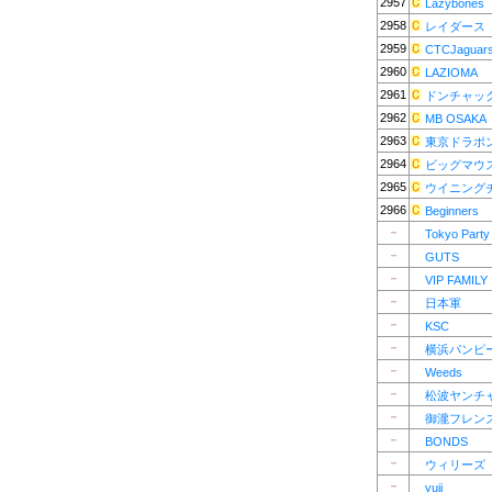
2957
Lazybones
2958
レイダース
2959
CTCJaguar
2960
LAZIOMA
2961
ドンチャッ
2962
MB OSAKA
2963
東京ドラポ
2964
ビッグマウ
2965
ウイニング
2966
Beginners
－
Tokyo Party
－
GUTS
－
VIP FAMILY
－
日本軍
－
KSC
－
横浜パンピ
－
Weeds
－
松波ヤンチ
－
御瀧フレン
－
BONDS
－
ウィリーズ
－
yuji