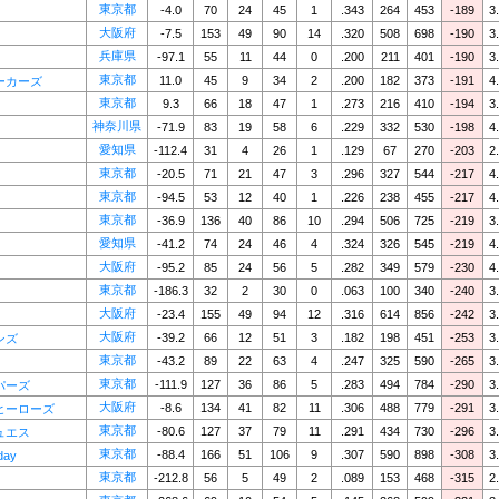
東京都
-4.0
70
24
45
1
.343
264
453
-189
3
大阪府
-7.5
153
49
90
14
.320
508
698
-190
3
兵庫県
-97.1
55
11
44
0
.200
211
401
-190
3
東京都
11.0
45
9
34
2
.200
182
373
-191
4
ーカーズ
東京都
9.3
66
18
47
1
.273
216
410
-194
3
神奈川県
-71.9
83
19
58
6
.229
332
530
-198
4
愛知県
-112.4
31
4
26
1
.129
67
270
-203
2
東京都
-20.5
71
21
47
3
.296
327
544
-217
4
東京都
-94.5
53
12
40
1
.226
238
455
-217
4
東京都
-36.9
136
40
86
10
.294
506
725
-219
3
愛知県
-41.2
74
24
46
4
.324
326
545
-219
4
大阪府
-95.2
85
24
56
5
.282
349
579
-230
4
東京都
-186.3
32
2
30
0
.063
100
340
-240
3
大阪府
-23.4
155
49
94
12
.316
614
856
-242
3
大阪府
-39.2
66
12
51
3
.182
198
451
-253
3
ンズ
東京都
-43.2
89
22
63
4
.247
325
590
-265
3
東京都
-111.9
127
36
86
5
.283
494
784
-290
3
パーズ
大阪府
-8.6
134
41
82
11
.306
488
779
-291
3
ヒーローズ
東京都
-80.6
127
37
79
11
.291
434
730
-296
3
ュエス
東京都
-88.4
166
51
106
9
.307
590
898
-308
3
day
東京都
-212.8
56
5
49
2
.089
153
468
-315
2