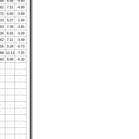
.88
8.68
-4.80
.62
7.51
-4.89
.72
6.60
-3.89
.33
5.27
-1.94
.53
7.39
-3.85
.26
6.55
-3.29
.62
7.11
-3.49
.55
9.28
-6.73
.88
10.13
-7.25
.60
8.90
-6.30
－
－
－
－
－
－
－
－
－
－
－
－
－
－
－
－
－
－
－
－
－
－
－
－
－
－
－
－
－
－
－
－
－
－
－
－