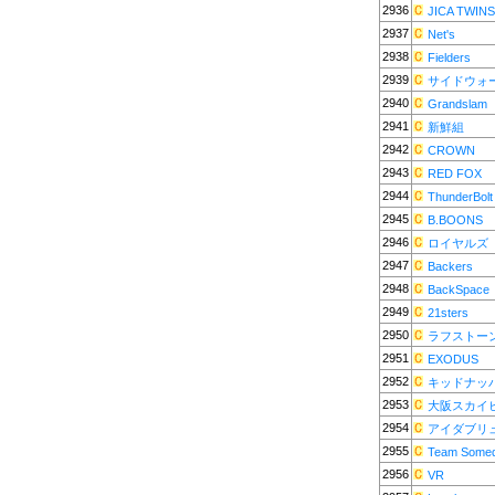
2936
JICA TWINS
2937
Net's
2938
Fielders
2939
サイドウォ
2940
Grandslam
2941
新鮮組
2942
CROWN
2943
RED FOX
2944
ThunderBolt
2945
B.BOONS
2946
ロイヤルズ
2947
Backers
2948
BackSpace
2949
21sters
2950
ラフストー
2951
EXODUS
2952
キッドナッ
2953
大阪スカイ
2954
アイダブリ
2955
Team Some
2956
VR