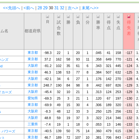
：
<<先頭へ
|
<前へ
|
28
29
30
31
32
|
次へ>
|
末尾へ>>
R
試
勝
負
分
勝
得
失
得
合
率
点
点
失
ーム名
都道府県
数
差
東京都
-98.3
22
1
20
1
.045
41
158
-117
1
東京都
37.2
162
58
93
11
.358
649
770
-121
4
ハンズ
大阪府
-81.2
102
35
61
6
.343
321
445
-124
3
ed
東京都
46.3
138
53
77
8
.384
507
632
-125
3
大阪府
-42.1
34
6
27
1
.176
142
270
-128
4
東京都
248.7
190
84
98
8
.442
697
826
-129
3
e
大阪府
-45.4
32
10
21
1
.313
124
253
-129
3
イカーズ
愛知県
-69.3
25
3
21
1
.120
67
197
-130
2
東京都
-69.9
49
15
30
4
.306
189
320
-131
3
大阪府
-8.3
48
12
33
3
.250
125
256
-131
2
s
大阪府
48.8
59
19
37
3
.322
214
346
-132
3
三重県
-7.4
19
1
18
0
.053
13
146
-133
0
東京都
-40.5
139
50
75
14
.360
479
615
-136
3
・パワーズ
東京都
46.7
189
72
107
10
.381
706
843
-137
3
ント