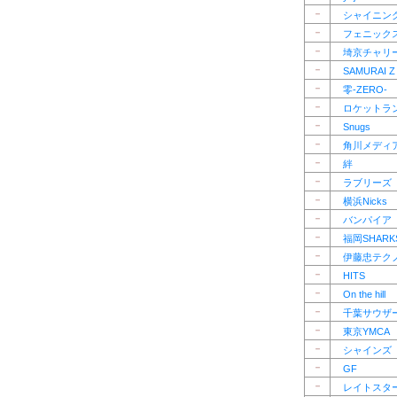
－
シャイニン
－
フェニック
－
埼京チャリ
－
SAMURAI Z
－
零-ZERO-
－
ロケットラ
－
Snugs
－
角川メディ
－
絆
－
ラブリーズ
－
横浜Nicks
－
バンパイア
－
福岡SHARK
－
伊藤忠テク
－
HITS
－
On the hill
－
千葉サウザ
－
東京YMCA
－
シャインズ
－
GF
－
レイトスタ