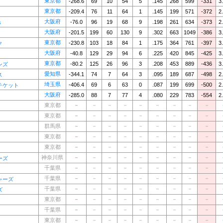
東京都
-268.6
69
10
54
5
.145
268
599
-331
3
東京都
-209.4
76
11
64
1
.145
199
571
-372
2
大阪府
-76.0
96
19
68
9
.198
261
634
-373
2
s
大阪府
-201.5
199
60
130
9
.302
663
1049
-386
3
東京都
-230.8
103
18
84
1
.175
364
761
-397
3
ク
大阪府
-40.8
129
29
94
6
.225
420
845
-425
3
東京都
-80.2
125
26
96
3
.208
453
889
-436
3
ンズ
愛知県
-344.1
74
7
64
3
.095
189
687
-498
2
ス
埼玉県
-406.4
69
6
63
0
.087
199
699
-500
2
チケット
大阪府
-285.0
88
7
77
4
.080
229
783
-554
2
東京都
－
－
－
－
－
－
－
－
－
東京都
－
－
－
－
－
－
－
－
－
群馬県
－
－
－
－
－
－
－
－
－
東京都
－
－
－
－
－
－
－
－
－
東京都
－
－
－
－
－
－
－
－
－
神奈川県
－
－
－
－
－
－
－
－
－
ーズ
千葉県
－
－
－
－
－
－
－
－
－
千葉県
－
－
－
－
－
－
－
－
－
ャーズ
千葉県
－
－
－
－
－
－
－
－
－
ズ
東京都
－
－
－
－
－
－
－
－
－
千葉県
－
－
－
－
－
－
－
－
－
東京都
－
－
－
－
－
－
－
－
－