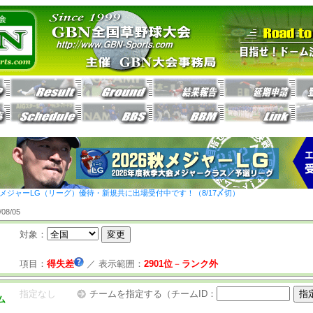
26秋メジャーLG（リーグ）優待・新規共に出場受付中です！（8/17〆切）
8/05
対象：
項目：
得失差
／
表示範囲：
2901位
－
ランク外
指定なし
チームを指定する（チームID：
ム