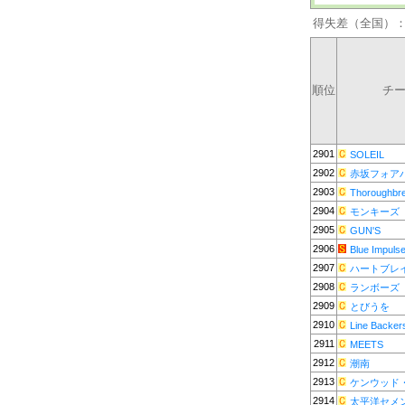
得失差（全国）
順位
チ
2901
SOLEIL
2902
赤坂フォア
2903
Thoroughbr
2904
モンキーズ
2905
GUN'S
2906
Blue Impuls
2907
ハートブレ
2908
ランボーズ
2909
とびうを
2910
Line Backer
2911
MEETS
2912
潮南
2913
ケンウッド
2914
太平洋セメ