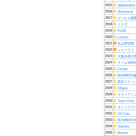
2915
Sidewinders
2916
侍samurai
2917
ビバヒル義
2918
ミスズ
2919
FUSE
2920
Lockon
2921
丸山野球部
2922
シャークス
2923
大阪弁護士
2924
チームWEB
2925
Formic
2926
BOMBER
2927
西宮スティ
2928
OKgoo
2929
ラフィアン
2930
Team Chos
2931
サンフラワ
2932
US Cats
2933
BOMBERS'
2934
Vulcano
2935
Braves