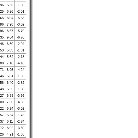
.96
5.65
-1.69
.25
6.26
-2.01
.65
8.04
-5.38
.96
7.98
-3.02
.96
8.67
-5.70
.35
9.04
-6.70
.46
6.50
-2.04
.53
5.83
-1.31
.44
5.62
-2.18
.08
7.18
-4.10
.71
8.95
-4.24
.46
5.81
-1.35
.58
6.40
-2.82
.48
5.55
-1.08
.27
6.83
-3.56
.00
7.65
-4.65
.22
6.24
-3.02
.57
5.34
-1.78
.37
6.11
-2.74
.72
8.02
-3.30
.26
4.91
-1.65