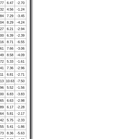
.77
6.47
-2.70
.32
4.56
-1.24
.84
7.29
-3.45
.04
8.29
-4.24
.27
6.21
-2.94
.00
6.39
-2.39
.16
8.71
-6.55
.61
7.66
-3.06
.49
8.58
-4.09
.72
5.33
-1.61
.41
7.36
-2.96
.11
6.81
-2.71
.13
10.63
-7.50
.96
5.52
-1.56
.00
6.83
-3.83
.65
6.63
-2.98
.89
6.17
-2.28
.64
5.81
-2.17
.42
5.75
-2.33
.55
5.41
-1.86
.73
8.36
-5.63