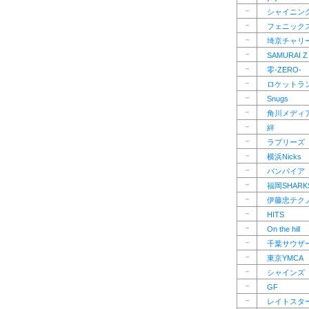
－
シャイニン
－
フェニック
－
埼京チャリ
－
SAMURAI Z
－
零-ZERO-
－
ロケットラ
－
Snugs
－
角川メディ
－
絆
－
ラブリーズ
－
横浜Nicks
－
バンパイア
－
福岡SHARK
－
伊藤忠テク
－
HITS
－
On the hill
－
千葉サウザ
－
東京YMCA
－
シャインズ
－
GF
－
レイトスタ