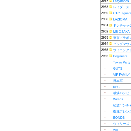
2957
Lazybones
2958
レイダース
2959
CTCJaguar
2960
LAZIOMA
2961
ドンチャッ
2962
MB OSAKA
2963
東京ドラポ
2964
ビッグマウ
2965
ウイニング
2966
Beginners
－
Tokyo Party
－
GUTS
－
VIP FAMILY
－
日本軍
－
KSC
－
横浜パンピ
－
Weeds
－
松波ヤンチ
－
御瀧フレン
－
BONDS
－
ウィリーズ
－
yuji