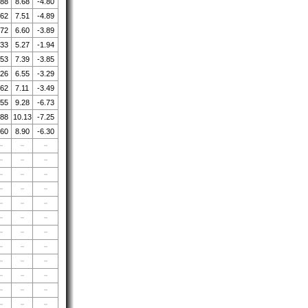
.88
8.68
-4.80
.62
7.51
-4.89
.72
6.60
-3.89
.33
5.27
-1.94
.53
7.39
-3.85
.26
6.55
-3.29
.62
7.11
-3.49
.55
9.28
-6.73
.88
10.13
-7.25
.60
8.90
-6.30
－
－
－
－
－
－
－
－
－
－
－
－
－
－
－
－
－
－
－
－
－
－
－
－
－
－
－
－
－
－
－
－
－
－
－
－