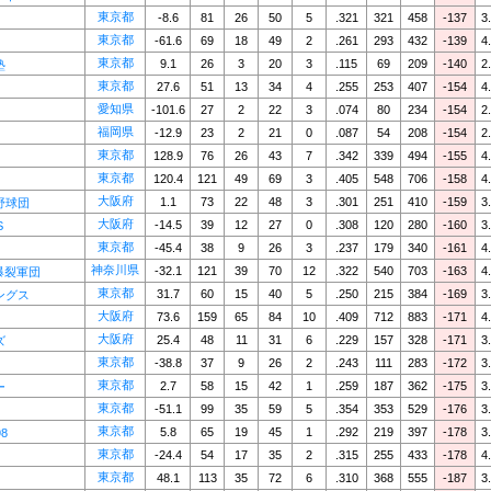
東京都
-8.6
81
26
50
5
.321
321
458
-137
3
東京都
-61.6
69
18
49
2
.261
293
432
-139
4
東京都
9.1
26
3
20
3
.115
69
209
-140
2
塾
東京都
27.6
51
13
34
4
.255
253
407
-154
4
愛知県
-101.6
27
2
22
3
.074
80
234
-154
2
福岡県
-12.9
23
2
21
0
.087
54
208
-154
2
東京都
128.9
76
26
43
7
.342
339
494
-155
4
東京都
120.4
121
49
69
3
.405
548
706
-158
4
大阪府
1.1
73
22
48
3
.301
251
410
-159
3
野球団
大阪府
-14.5
39
12
27
0
.308
120
280
-160
3
S
東京都
-45.4
38
9
26
3
.237
179
340
-161
4
神奈川県
-32.1
121
39
70
12
.322
540
703
-163
4
S爆裂軍団
東京都
31.7
60
15
40
5
.250
215
384
-169
3
ングス
大阪府
73.6
159
65
84
10
.409
712
883
-171
4
大阪府
25.4
48
11
31
6
.229
157
328
-171
3
ズ
東京都
-38.8
37
9
26
2
.243
111
283
-172
3
東京都
2.7
58
15
42
1
.259
187
362
-175
3
ー
東京都
-51.1
99
35
59
5
.354
353
529
-176
3
東京都
5.8
65
19
45
1
.292
219
397
-178
3
98
東京都
-24.4
54
17
35
2
.315
255
433
-178
4
東京都
48.1
113
35
72
6
.310
368
555
-187
3