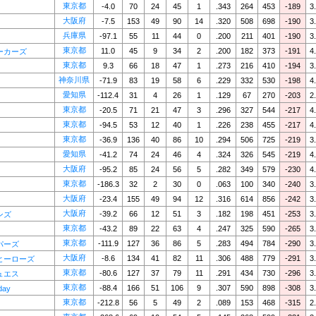
東京都
-4.0
70
24
45
1
.343
264
453
-189
3
大阪府
-7.5
153
49
90
14
.320
508
698
-190
3
兵庫県
-97.1
55
11
44
0
.200
211
401
-190
3
東京都
11.0
45
9
34
2
.200
182
373
-191
4
ーカーズ
東京都
9.3
66
18
47
1
.273
216
410
-194
3
神奈川県
-71.9
83
19
58
6
.229
332
530
-198
4
愛知県
-112.4
31
4
26
1
.129
67
270
-203
2
東京都
-20.5
71
21
47
3
.296
327
544
-217
4
東京都
-94.5
53
12
40
1
.226
238
455
-217
4
東京都
-36.9
136
40
86
10
.294
506
725
-219
3
愛知県
-41.2
74
24
46
4
.324
326
545
-219
4
大阪府
-95.2
85
24
56
5
.282
349
579
-230
4
東京都
-186.3
32
2
30
0
.063
100
340
-240
3
大阪府
-23.4
155
49
94
12
.316
614
856
-242
3
大阪府
-39.2
66
12
51
3
.182
198
451
-253
3
ンズ
東京都
-43.2
89
22
63
4
.247
325
590
-265
3
東京都
-111.9
127
36
86
5
.283
494
784
-290
3
パーズ
大阪府
-8.6
134
41
82
11
.306
488
779
-291
3
ヒーローズ
東京都
-80.6
127
37
79
11
.291
434
730
-296
3
ュエス
東京都
-88.4
166
51
106
9
.307
590
898
-308
3
day
東京都
-212.8
56
5
49
2
.089
153
468
-315
2