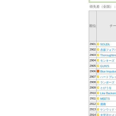
得失差（全国）
順位
チ
2901
SOLEIL
2902
赤坂フォア
2903
Thoroughbr
2904
モンキーズ
2905
GUN'S
2906
Blue Impuls
2907
ハートブレ
2908
ランボーズ
2909
とびうを
2910
Line Backer
2911
MEETS
2912
潮南
2913
ケンウッド
2914
太平洋セメ