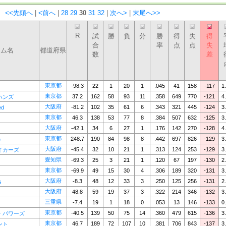
：
<<先頭へ
|
<前へ
|
28
29
30
31
32
|
次へ>
|
末尾へ>>
R
試
勝
負
分
勝
得
失
得
合
率
点
点
失
ーム名
都道府県
数
差
東京都
-98.3
22
1
20
1
.045
41
158
-117
1
東京都
37.2
162
58
93
11
.358
649
770
-121
4
ハンズ
大阪府
-81.2
102
35
61
6
.343
321
445
-124
3
ed
東京都
46.3
138
53
77
8
.384
507
632
-125
3
大阪府
-42.1
34
6
27
1
.176
142
270
-128
4
東京都
248.7
190
84
98
8
.442
697
826
-129
3
e
大阪府
-45.4
32
10
21
1
.313
124
253
-129
3
イカーズ
愛知県
-69.3
25
3
21
1
.120
67
197
-130
2
東京都
-69.9
49
15
30
4
.306
189
320
-131
3
大阪府
-8.3
48
12
33
3
.250
125
256
-131
2
s
大阪府
48.8
59
19
37
3
.322
214
346
-132
3
三重県
-7.4
19
1
18
0
.053
13
146
-133
0
東京都
-40.5
139
50
75
14
.360
479
615
-136
3
・パワーズ
東京都
46.7
189
72
107
10
.381
706
843
-137
3
ント