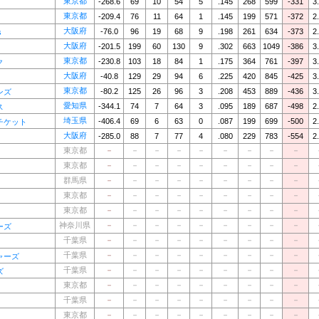
東京都
-268.6
69
10
54
5
.145
268
599
-331
3
東京都
-209.4
76
11
64
1
.145
199
571
-372
2
大阪府
-76.0
96
19
68
9
.198
261
634
-373
2
s
大阪府
-201.5
199
60
130
9
.302
663
1049
-386
3
東京都
-230.8
103
18
84
1
.175
364
761
-397
3
ク
大阪府
-40.8
129
29
94
6
.225
420
845
-425
3
東京都
-80.2
125
26
96
3
.208
453
889
-436
3
ンズ
愛知県
-344.1
74
7
64
3
.095
189
687
-498
2
ス
埼玉県
-406.4
69
6
63
0
.087
199
699
-500
2
チケット
大阪府
-285.0
88
7
77
4
.080
229
783
-554
2
東京都
－
－
－
－
－
－
－
－
－
東京都
－
－
－
－
－
－
－
－
－
群馬県
－
－
－
－
－
－
－
－
－
東京都
－
－
－
－
－
－
－
－
－
東京都
－
－
－
－
－
－
－
－
－
神奈川県
－
－
－
－
－
－
－
－
－
ーズ
千葉県
－
－
－
－
－
－
－
－
－
千葉県
－
－
－
－
－
－
－
－
－
ャーズ
千葉県
－
－
－
－
－
－
－
－
－
ズ
東京都
－
－
－
－
－
－
－
－
－
千葉県
－
－
－
－
－
－
－
－
－
東京都
－
－
－
－
－
－
－
－
－