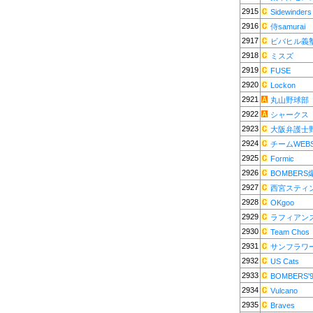
2915
Sidewinders
2916
侍samurai
2917
ビバヒル義
2918
ミスズ
2919
FUSE
2920
Lockon
2921
丸山野球部
2922
シャークス
2923
大阪弁護士
2924
チームWEB
2925
Formic
2926
BOMBER
2927
西宮スティ
2928
OKgoo
2929
ラフィアン
2930
Team Chos
2931
サンフラワ
2932
US Cats
2933
BOMBERS'
2934
Vulcano
2935
Braves