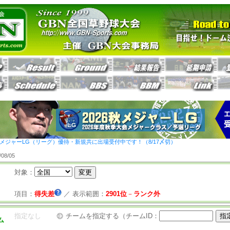
26秋メジャーLG（リーグ）優待・新規共に出場受付中です！（8/17〆切）
8/05
対象：
項目：
得失差
／
表示範囲：
2901位
－
ランク外
指定なし
チームを指定する（チームID：
ム