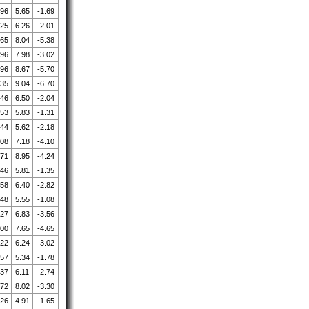
.96
5.65
-1.69
.25
6.26
-2.01
.65
8.04
-5.38
.96
7.98
-3.02
.96
8.67
-5.70
.35
9.04
-6.70
.46
6.50
-2.04
.53
5.83
-1.31
.44
5.62
-2.18
.08
7.18
-4.10
.71
8.95
-4.24
.46
5.81
-1.35
.58
6.40
-2.82
.48
5.55
-1.08
.27
6.83
-3.56
.00
7.65
-4.65
.22
6.24
-3.02
.57
5.34
-1.78
.37
6.11
-2.74
.72
8.02
-3.30
.26
4.91
-1.65