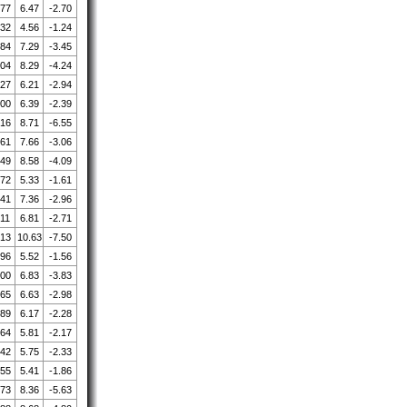
.77
6.47
-2.70
.32
4.56
-1.24
.84
7.29
-3.45
.04
8.29
-4.24
.27
6.21
-2.94
.00
6.39
-2.39
.16
8.71
-6.55
.61
7.66
-3.06
.49
8.58
-4.09
.72
5.33
-1.61
.41
7.36
-2.96
.11
6.81
-2.71
.13
10.63
-7.50
.96
5.52
-1.56
.00
6.83
-3.83
.65
6.63
-2.98
.89
6.17
-2.28
.64
5.81
-2.17
.42
5.75
-2.33
.55
5.41
-1.86
.73
8.36
-5.63