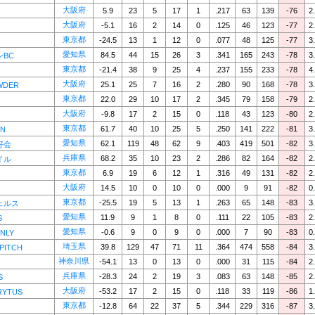
大阪府
5.9
23
5
17
1
.217
63
139
-76
2
大阪府
-5.1
16
2
14
0
.125
46
123
-77
2
東京都
-24.5
13
1
12
0
.077
48
125
-77
3
愛知県
84.5
44
15
26
3
.341
165
243
-78
3
BC
東京都
-21.4
38
9
25
4
.237
155
233
-78
4
大阪府
25.1
25
7
16
2
.280
90
168
-78
3
WDER
東京都
22.0
29
10
17
2
.345
79
158
-79
2
大阪府
-9.8
17
2
15
0
.118
43
123
-80
2
東京都
61.7
40
10
25
5
.250
141
222
-81
3
RN
愛知県
62.1
119
48
62
9
.403
419
501
-82
3
好会
兵庫県
68.2
35
10
23
2
.286
82
164
-82
2
イル
東京都
6.9
19
6
12
1
.316
49
131
-82
2
大阪府
14.5
10
0
10
0
.000
9
91
-82
0
東京都
-25.5
19
5
13
1
.263
65
148
-83
3
ェルス
愛知県
11.9
9
1
8
0
.111
22
105
-83
2
S
愛知県
-0.6
9
0
9
0
.000
7
90
-83
0
NLY
埼玉県
39.8
129
47
71
11
.364
474
558
-84
3
PITCH
神奈川県
-54.1
13
0
13
0
.000
31
115
-84
2
兵庫県
-28.3
24
2
19
3
.083
63
148
-85
2
S
大阪府
-53.2
17
2
15
0
.118
33
119
-86
1
RYTUS
東京都
-12.8
64
22
37
5
.344
229
316
-87
3