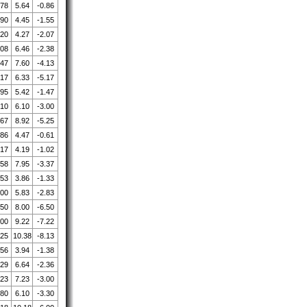
.78
5.64
-0.86
.90
4.45
-1.55
.20
4.27
-2.07
.08
6.46
-2.38
.47
7.60
-4.13
.17
6.33
-5.17
.95
5.42
-1.47
.10
6.10
-3.00
.67
8.92
-5.25
.86
4.47
-0.61
.17
4.19
-1.02
.58
7.95
-3.37
.53
3.86
-1.33
.00
5.83
-2.83
.50
8.00
-6.50
.00
9.22
-7.22
.25
10.38
-8.13
.56
3.94
-1.38
.29
6.64
-2.36
.23
7.23
-3.00
.80
6.10
-3.30