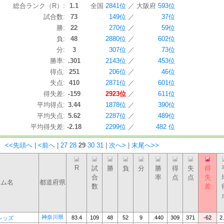
総合ランク（R）:
1.1
全国
2841位
／
大阪府
593位
試合数:
73
149位
／
37位
勝:
22
270位
／
59位
負:
48
2880位
／
602位
分:
3
307位
／
73位
勝率:
.301
2143位
／
453位
得点:
251
206位
／
46位
失点:
410
2871位
／
601位
得失差:
-159
2923位
／
611位
平均得点:
3.44
1878位
／
390位
平均失点:
5.62
2287位
／
489位
平均得失差:
-2.18
2299位
／
482 位
：
<<先頭へ
|
<前へ
|
27
28
29
30
31
|
次へ>
|
末尾へ>>
R
試
勝
負
分
勝
得
失
得
合
率
点
点
失
ーム名
都道府県
数
差
神奈川県
83.4
109
48
52
9
.440
309
371
-62
2
レッズ