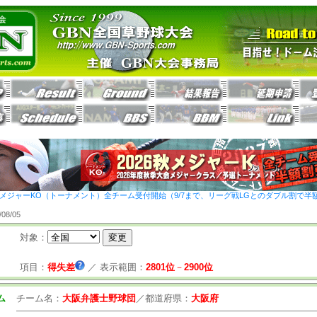
26秋メジャーKO（トーナメント）全チーム受付開始（9/7まで、リーグ戦LGとのダブル割で半
8/05
対象：
項目：
得失差
／
表示範囲：
2801位
－
2900位
ム
チーム名：
大阪弁護士野球団
／
都道府県：
大阪府