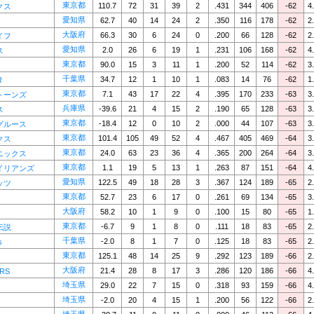
東京都
110.7
72
31
39
2
.431
344
406
-62
4
クス
愛知県
62.7
40
14
24
2
.350
116
178
-62
2
大阪府
66.3
30
6
24
0
.200
66
128
-62
2
イフ
愛知県
2.0
26
6
19
1
.231
106
168
-62
4
ス
東京都
90.0
15
3
11
1
.200
52
114
-62
3
千葉県
34.7
12
1
10
1
.083
14
76
-62
1
R
東京都
7.1
43
17
22
4
.395
170
233
-63
3
トーンズ
兵庫県
-39.6
21
4
15
2
.190
65
128
-63
3
ス
東京都
-18.4
12
0
10
2
.000
44
107
-63
3
グルース
東京都
101.4
105
49
52
4
.467
405
469
-64
3
クス
東京都
24.0
63
23
36
4
.365
200
264
-64
3
ニックス
東京都
1.1
19
5
13
1
.263
87
151
-64
4
イリアンズ
愛知県
122.5
49
18
28
3
.367
124
189
-65
2
ッツ
東京都
52.7
23
6
17
0
.261
69
134
-65
3
大阪府
58.2
10
1
9
0
.100
15
80
-65
1
東京都
-6.7
9
1
8
0
.111
18
83
-65
2
伝説
千葉県
-2.0
8
1
7
0
.125
18
83
-65
2
s
東京都
125.1
48
14
25
9
.292
123
189
-66
2
大阪府
21.4
28
8
17
3
.286
120
186
-66
4
ERS
埼玉県
29.0
22
7
15
0
.318
93
159
-66
4
埼玉県
-2.0
20
4
15
1
.200
56
122
-66
2