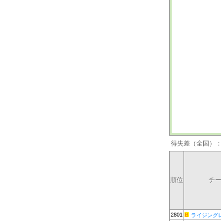
得失差（全国）
順位
チ
2801
ライジング