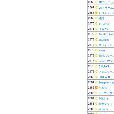
2866
JRフェニッ
2867
LAドリーム
2868
トヨタジェ
2869
飛脚
2870
あしたば
2871
BEARS
2872
SouthUnited
2873
Skullpins
2874
スパイラル
2875
Nines
2876
紫紺パワー
2877
Seven Whee
2878
BJAPAN
2879
フェニック
2880
FIREWALL
2881
Seagate Ha
2882
NOVIS
2883
ループセブ
2884
J-Spirits
2885
丸大クラブ
2886
at north