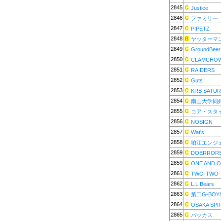
2845
Justice
2846
ファミリー
2847
PIPETZ
2848
ヤッターマン
2849
GroundBeer
2850
CLAMCHO
2851
RAIDERS
2852
Guts
2853
KRB SATU
2854
南山大学同
2855
コア・スタ
2856
NOSIGN
2857
Wat's
2858
狛江エンジ
2859
DOERROR
2859
ONE AND O
2861
TWO-TWO-
2862
L.L.Bears
2863
第二G-BOY
2864
OSAKA SPI
2865
バッカス