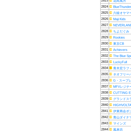
2823
花鳥風月
2824
BlueThunde
2825
六稜オヤマ
2826
Maji Kids
2827
NEVERLAN
2828
ちよだぐみ
2829
Rookies
2830
東京CB
2831
Achievers
2832
The Blue Sp
2833
LuckyFull
2834
青木宏ラフ
2835
ネオフリー
2836
G・スープ
2837
MFVレジナ
2838
CUTTING 
2839
グランドス
2840
HIGHVOLT
2841
伊東商会ボ
2842
青山ダイナ
2843
マインズ
2844
風来坊