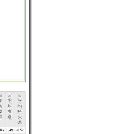
平
平
平
均
均
均
得
失
得
点
点
失
差
.83
3.40
-0.57