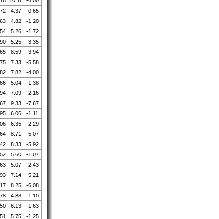
.18
10.18
-6.00
.72
4.37
-0.65
.63
4.82
-1.20
.54
5.26
-1.72
.90
5.25
-3.35
.65
8.59
-3.94
.75
7.33
-5.58
.82
7.82
-4.00
.66
5.04
-1.38
.94
7.09
-2.16
.67
9.33
-7.67
.95
6.06
-1.11
.06
6.35
-2.29
.64
8.71
-5.07
.42
8.33
-5.92
.52
5.60
-1.07
.63
5.07
-2.43
.93
7.14
-5.21
.17
8.25
-6.08
.78
4.88
-1.10
.50
6.13
-1.63
.51
5.75
-1.25