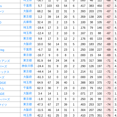
埼玉県
-30.7
11
0
11
0
.000
46
112
-66
4
千葉県
5.7
103
43
54
6
.417
383
450
-67
3
rs
大阪府
68.2
56
22
31
3
.393
203
270
-67
3
ーツ
東京都
1.2
39
14
20
5
.359
138
205
-67
3
兵庫県
32.4
20
2
13
5
.100
38
105
-67
1
D
埼玉県
-19.4
17
3
13
1
.176
79
146
-67
4
埼玉県
-12.4
12
2
10
0
.167
21
88
-67
1
東京都
9.8
17
3
12
2
.176
65
133
-68
3
大阪府
10.0
50
14
31
5
.280
183
252
-69
3
千葉県
-6.7
32
8
23
1
.250
158
227
-69
4
ring
東京都
-16.7
9
0
8
1
.000
15
84
-69
1
東京都
81.9
64
24
34
6
.375
317
388
-71
4
ィアンズ
神奈川県
-24.4
31
9
20
2
.290
126
197
-71
4
バーズ
東京都
-44.4
14
3
10
1
.214
51
122
-71
3
レックス
大阪府
-61.3
12
0
12
0
.000
29
100
-71
2
ーズ
埼玉県
64.9
67
26
40
1
.388
303
375
-72
4
EDGE
千葉県
62.3
30
7
23
0
.233
79
152
-73
2
ラム
大阪府
3.4
14
1
13
0
.071
27
100
-73
1
AGE
東京都
-1.8
12
3
9
0
.250
26
99
-73
2
ンバーズ
東京都
47.3
67
27
39
1
.403
253
327
-74
3
マイツ
大阪府
-11.5
46
14
31
1
.304
207
282
-75
4
埼玉県
42.2
61
25
33
3
.410
275
351
-76
4