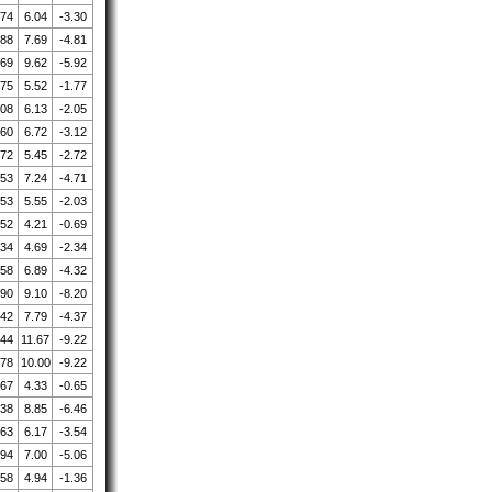
.74
6.04
-3.30
.88
7.69
-4.81
.69
9.62
-5.92
.75
5.52
-1.77
.08
6.13
-2.05
.60
6.72
-3.12
.72
5.45
-2.72
.53
7.24
-4.71
.53
5.55
-2.03
.52
4.21
-0.69
.34
4.69
-2.34
.58
6.89
-4.32
.90
9.10
-8.20
.42
7.79
-4.37
.44
11.67
-9.22
.78
10.00
-9.22
.67
4.33
-0.65
.38
8.85
-6.46
.63
6.17
-3.54
.94
7.00
-5.06
.58
4.94
-1.36