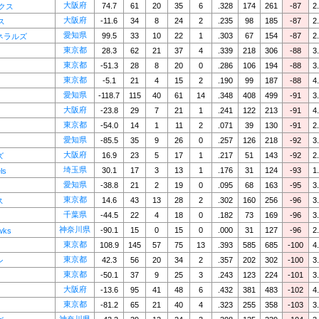
大阪府
74.7
61
20
35
6
.328
174
261
-87
2
クス
大阪府
-11.6
34
8
24
2
.235
98
185
-87
2
ス
愛知県
99.5
33
10
22
1
.303
67
154
-87
2
ネラルズ
東京都
28.3
62
21
37
4
.339
218
306
-88
3
東京都
-51.3
28
8
20
0
.286
106
194
-88
3
東京都
-5.1
21
4
15
2
.190
99
187
-88
4
愛知県
-118.7
115
40
61
14
.348
408
499
-91
3
大阪府
-23.8
29
7
21
1
.241
122
213
-91
4
東京都
-54.0
14
1
11
2
.071
39
130
-91
2
愛知県
-85.5
35
9
26
0
.257
126
218
-92
3
大阪府
16.9
23
5
17
1
.217
51
143
-92
2
ズ
埼玉県
30.1
17
3
13
1
.176
31
124
-93
1
ls
愛知県
-38.8
21
2
19
0
.095
68
163
-95
3
東京都
14.6
43
13
28
2
.302
160
256
-96
3
ス
千葉県
-44.5
22
4
18
0
.182
73
169
-96
3
神奈川県
-90.1
15
0
15
0
.000
31
127
-96
2
wks
東京都
108.9
145
57
75
13
.393
585
685
-100
4
東京都
42.3
56
20
34
2
.357
202
302
-100
3
ン
東京都
-50.1
37
9
25
3
.243
123
224
-101
3
大阪府
-13.6
95
41
48
6
.432
381
483
-102
4
東京都
-81.2
65
21
40
4
.323
255
358
-103
3