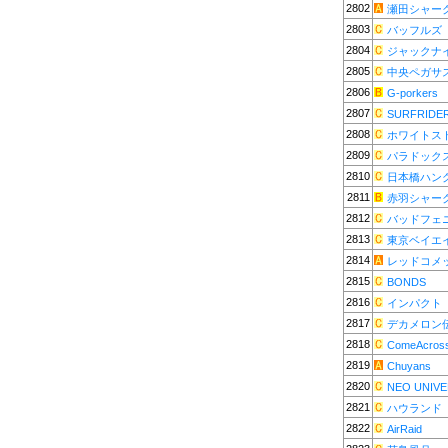
2802
瀬田シャー
2803
バッフルズ
2804
ジャックナ
2805
中央ペガサ
2806
G-porkers
2807
SURFRIDE
2808
ホワイトス
2809
パラドック
2810
日本橋ハン
2811
赤羽シャー
2812
バッドフェ
2813
東京ベイエ
2814
レッドコメ
2815
BONDS
2816
インパクト
2817
デカメロン
2818
ComeAcros
2819
Chuyans
2820
NEO UNIV
2821
ハウランド
2822
AirRaid