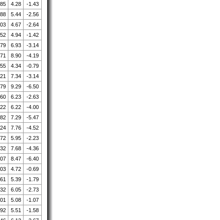
.85
4.28
-1.43
.88
5.44
-2.56
.03
4.67
-2.64
.52
4.94
-1.42
.79
6.93
-3.14
.71
8.90
-4.19
.55
4.34
-0.79
.21
7.34
-3.14
.79
9.29
-6.50
.60
6.23
-2.63
.22
6.22
-4.00
.82
7.29
-5.47
.24
7.76
-4.52
.72
5.95
-2.23
.32
7.68
-4.36
.07
8.47
-6.40
.03
4.72
-0.69
.61
5.39
-1.79
.32
6.05
-2.73
.01
5.08
-1.07
.92
5.51
-1.58