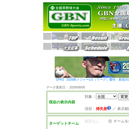
【PR】 2026秋メジャーLG（リーグ）優待・新規共
データ更新日： 2026/08/05
対象：
現在の表示内容
項目：
得失差
／
表示範
指定なし
チームを
ターゲットチーム