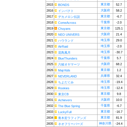
東京都
2815
52.7
BONDS
大阪府
2816
58.2
インパクト
東京都
2817
-6.7
デカメロン伝説
千葉県
2818
-2.0
ComeAcross
東京都
2819
125.1
Chuyans
大阪府
2820
21.4
NEO UNIVERS
埼玉県
2821
29.0
ハウランド
埼玉県
2822
-2.0
AirRaid
埼玉県
2823
-30.7
花鳥風月
千葉県
2824
5.7
BlueThunders
大阪府
2825
68.2
六稜オヤマーツ
東京都
2826
1.2
Maji Kids
兵庫県
2827
32.4
NEVERLAND
埼玉県
2828
-19.4
ちよだぐみ
埼玉県
2829
-12.4
Rookies
東京都
2830
9.8
東京CB
大阪府
2831
10.0
Achievers
千葉県
2832
-6.7
The Blue Spring
東京都
2833
-16.7
LuckyFull
東京都
2834
81.9
青木宏ラフィアンズ
神奈川県
2835
-24.4
ネオフリーバーズ