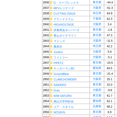
東京都
2836
-44.4
G・スープレックス
大阪府
2837
-61.3
MFVレジナーズ
埼玉県
2838
64.9
CUTTING EDGE
千葉県
2839
62.3
グランドスラム
大阪府
2840
3.4
HIGHVOLTAGE
東京都
2841
-1.8
伊東商会ボンバーズ
東京都
2842
47.3
青山ダイナマイツ
大阪府
2843
-11.5
マインズ
埼玉県
2844
42.2
風来坊
大阪府
2845
5.9
Justice
大阪府
2846
-5.1
ファミリー
東京都
2847
-24.5
PIPETZ
愛知県
2848
84.5
ヤッターマンBC
東京都
2849
-21.4
GroundBeer
大阪府
2850
25.1
CLAMCHOWDER
東京都
2851
22.0
RAIDERS
大阪府
2852
-9.8
Guts
東京都
2853
61.7
KRB SATURN
愛知県
2854
62.1
南山大学同好会
兵庫県
2855
68.2
コア・スタイル
東京都
2856
6.9
NOSIGN