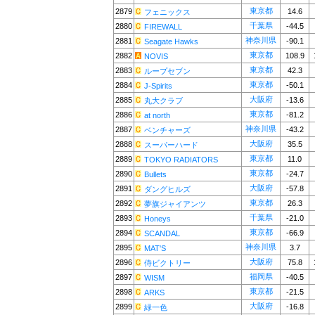
東京都
2879
14.6
フェニックス
千葉県
2880
-44.5
FIREWALL
神奈川県
2881
-90.1
Seagate Hawks
東京都
2882
108.9
NOVIS
東京都
2883
42.3
ループセブン
東京都
2884
-50.1
J-Spirits
大阪府
2885
-13.6
丸大クラブ
東京都
2886
-81.2
at north
神奈川県
2887
-43.2
ベンチャーズ
大阪府
2888
35.5
スーパーハード
東京都
2889
11.0
TOKYO RADIATORS
東京都
2890
-24.7
Bullets
大阪府
2891
-57.8
ダングヒルズ
東京都
2892
26.3
夢旗ジャイアンツ
千葉県
2893
-21.0
Honeys
東京都
2894
-66.9
SCANDAL
神奈川県
2895
3.7
MAT'S
大阪府
2896
75.8
侍ビクトリー
福岡県
2897
-40.5
WISM
東京都
2898
-21.5
ARKS
大阪府
2899
-16.8
緑一色