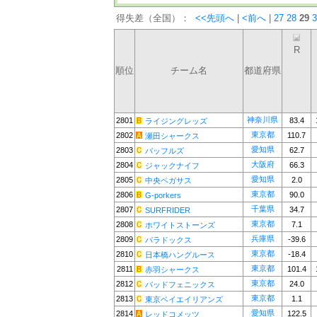
得失差（全国）：
<<先頭へ
|
<前へ
|
27
28
29
3
R
順位
チーム名
都道府県
神奈川県
2801
83.4
ライジングレッズ
東京都
2802
110.7
瀬田シャークス
愛知県
2803
62.7
バッフルズ
大阪府
2804
66.3
ジャックナイフ
愛知県
2805
2.0
中央ペガサス
東京都
2806
90.0
G-porkers
千葉県
2807
34.7
SURFRIDER
東京都
2808
7.1
ホワイトストーンズ
兵庫県
2809
-39.6
パラドックス
東京都
2810
-18.4
日本橋ハングルース
東京都
2811
101.4
赤羽シャークス
東京都
2812
24.0
バッドフェニックス
東京都
2813
1.1
東京ベイエイリアンズ
愛知県
2814
122.5
レッドコメッツ