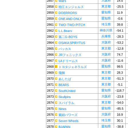
大阪府
2857
14.5
Wat's
東京都
2858
-25.5
狛江エンジェルス
愛知県
2859
11.9
DOERRORS
愛知県
2859
-0.6
ONE AND ONLY
埼玉県
2861
39.8
TWO-TWO-PITCH
神奈川県
2862
-54.1
L.L.Bears
兵庫県
2863
-28.3
第二G-BOYS
大阪府
2864
-53.2
OSAKA SPIRYTUS
東京都
2865
-12.8
バッカス
大阪府
2866
74.7
JRフェニックス
大阪府
2867
-11.6
LAドリームス
愛知県
2868
99.5
トヨタジェネラルズ
東京都
2869
28.3
飛脚
東京都
2870
-51.3
あしたば
東京都
2871
-5.1
BEARS
愛知県
2872
-118.7
SouthUnited
大阪府
2873
-23.8
Skullpins
東京都
2874
-54.0
スパイラル
愛知県
2875
-85.5
Nines
大阪府
2876
16.9
紫紺パワーズ
埼玉県
2877
30.1
Seven Wheels
愛知県
2878
-38.8
BJAPAN