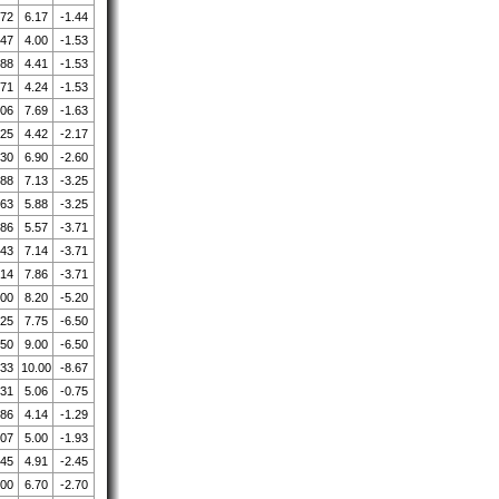
.72
6.17
-1.44
.47
4.00
-1.53
.88
4.41
-1.53
.71
4.24
-1.53
.06
7.69
-1.63
.25
4.42
-2.17
.30
6.90
-2.60
.88
7.13
-3.25
.63
5.88
-3.25
.86
5.57
-3.71
.43
7.14
-3.71
.14
7.86
-3.71
.00
8.20
-5.20
.25
7.75
-6.50
.50
9.00
-6.50
.33
10.00
-8.67
.31
5.06
-0.75
.86
4.14
-1.29
.07
5.00
-1.93
.45
4.91
-2.45
.00
6.70
-2.70