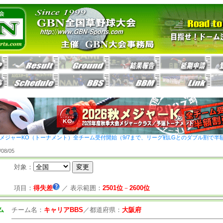
26秋メジャーKO（トーナメント）全チーム受付開始（9/7まで、リーグ戦LGとのダブル割で半
8/05
対象：
項目：
得失差
／
表示範囲：
2501位
－
2600位
ム
チーム名：
キャリアBBS
／
都道府県：
大阪府