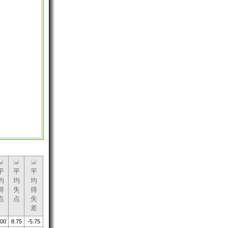
平
平
平
均
均
均
得
失
得
点
点
失
差
.00
8.75
-5.75