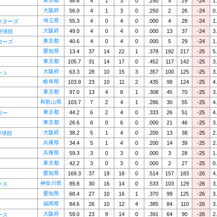
東京都
58.6
4
1
3
0
.250
5
29
-24
1
大阪府
56.0
4
1
3
0
.250
2
26
-24
0
埼玉県
55.3
4
0
4
0
.000
4
28
-24
1
スターズ
大阪府
49.0
4
0
4
0
.000
13
37
-24
3
野球部
東京都
40.6
4
0
4
0
.000
5
29
-24
1
ローズ
愛知県
13.4
37
14
22
1
.378
192
217
-25
5
東京都
105.7
31
14
17
0
.452
117
142
-25
3
大阪府
63.3
28
10
15
3
.357
100
125
-25
3
シュ
岐阜県
103.9
23
10
11
2
.435
99
124
-25
4
東京都
97.0
13
4
8
1
.308
45
70
-25
3
和歌山県
103.7
7
2
4
1
.286
30
55
-25
4
東京都
44.2
6
2
4
0
.333
26
51
-25
4
ゴー
東京都
26.6
6
0
6
0
.000
21
46
-25
3
大阪府
38.2
5
1
4
0
.200
13
38
-25
2
野球部
兵庫県
34.4
5
1
4
0
.200
14
39
-25
2
兵庫県
59.3
3
0
3
0
.000
3
28
-25
1
東京都
42.2
3
0
3
0
.000
2
27
-25
0
愛知県
169.3
37
19
18
0
.514
157
183
-26
4
神奈川県
89.8
30
16
14
0
.533
103
129
-26
3
ース
愛知県
68.4
27
10
16
1
.370
99
125
-26
3
福岡県
84.6
26
10
12
4
.385
84
110
-26
3
大阪府
59.0
23
9
14
0
.391
64
90
-26
2
ース