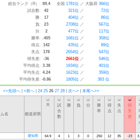
総合ランク（R）:
89.4
全国
1781位
／
大阪府
366位
試合数:
42
321位
／
72位
勝:
17
404位
／
86位
負:
23
2708位
／
567位
分:
2
477位
／
117位
勝率:
.405
1681位
／
358位
得点:
142
435位
／
89位
失点:
178
2654位
／
547位
得失差:
-36
2661位
／
546位
平均得点:
3.38
1934位
／
401位
平均失点:
4.24
1623位
／
359位
平均得失差:
-0.86
1805位
／
383 位
：
<<先頭へ
|
<前へ
|
24
25
26
27
28
|
次へ>
|
末尾へ>>
R
試
勝
負
分
勝
得
失
得
合
率
点
点
失
ーム名
都道府県
数
差
愛知県
64.9
4
1
3
0
.250
12
35
-23
3