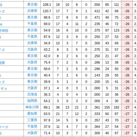
東京都
108.1
18
10
8
0
.556
85
111
-26
4
ES
兵庫県
120.7
17
7
9
1
.412
42
68
-26
2
ーズ
東京都
98.9
17
8
9
0
.471
49
75
-26
2
ス
千葉県
69.0
17
4
11
2
.235
46
72
-26
2
ns
東京都
54.9
16
6
10
0
.375
97
123
-26
6
野球部
千葉県
87.9
12
3
9
0
.250
27
53
-26
2
S
兵庫県
34.9
10
3
7
0
.300
43
69
-26
4
大阪府
43.2
8
3
5
0
.375
31
57
-26
3
イズ
東京都
42.0
8
2
6
0
.250
21
47
-26
2
大阪府
75.4
7
2
5
0
.286
13
39
-26
1
戦隊
東京都
58.6
7
2
5
0
.286
24
50
-26
3
東京都
40.4
7
1
6
0
.143
29
55
-26
4
ス
東京都
39.9
5
1
4
0
.200
15
41
-26
3
ィズ
大阪府
37.1
4
0
3
1
.000
5
31
-26
1
ンギョ
北海道
36.3
4
0
4
0
.000
10
36
-26
2
福岡県
54.2
3
0
3
0
.000
4
30
-26
1
神奈川県
89.1
36
13
21
2
.361
155
182
-27
4
愛知県
63.5
21
7
12
2
.333
60
87
-27
2
三重県
97.9
14
5
9
0
.357
43
70
-27
3
千葉県
37.9
11
4
7
0
.364
27
54
-27
2
ラーズ
大阪府
71.4
10
3
7
0
.300
40
67
-27
4
S