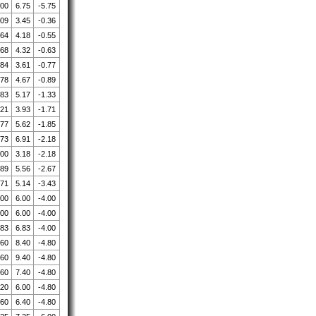
.00
6.75
-5.75
.09
3.45
-0.36
.64
4.18
-0.55
.68
4.32
-0.63
.84
3.61
-0.77
.78
4.67
-0.89
.83
5.17
-1.33
.21
3.93
-1.71
.77
5.62
-1.85
.73
6.91
-2.18
.00
3.18
-2.18
.89
5.56
-2.67
.71
5.14
-3.43
.00
6.00
-4.00
.00
6.00
-4.00
.83
6.83
-4.00
.60
8.40
-4.80
.60
9.40
-4.80
.60
7.40
-4.80
.20
6.00
-4.80
.60
6.40
-4.80