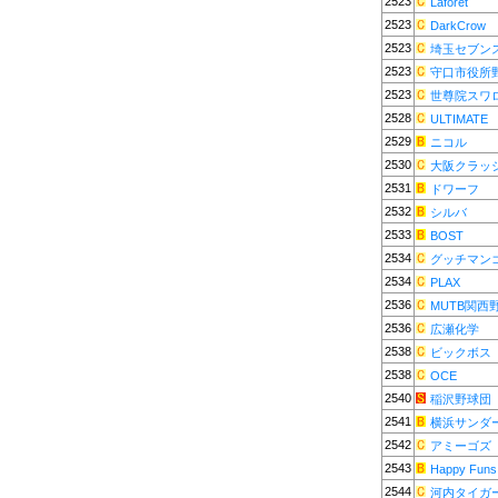
2523
Laforet
2523
DarkCrow
2523
埼玉セブン
2523
守口市役所
2523
世尊院スワ
2528
ULTIMATE
2529
ニコル
2530
大阪クラッ
2531
ドワーフ
2532
シルバ
2533
BOST
2534
グッチマン
2534
PLAX
2536
MUTB関西
2536
広瀬化学
2538
ビックボス
2538
OCE
2540
稲沢野球団
2541
横浜サンダ
2542
アミーゴズ
2543
Happy Funs
2544
河内タイガ