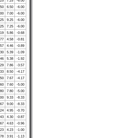
.25
7.25
-6.00
.50
6.50
-6.00
.00
7.00
-6.00
.25
9.25
-6.00
.25
7.25
-6.00
.19
5.86
-0.68
.77
4.58
-0.81
.57
4.46
-0.89
.30
5.39
-1.09
.46
5.38
-1.92
.29
7.86
-3.57
.33
8.50
-4.17
.50
7.67
-4.17
.60
7.60
-5.00
.80
7.80
-5.00
.00
9.33
-8.33
.67
9.00
-8.33
.24
4.95
-0.70
.43
4.30
-0.87
.67
4.63
-0.96
.23
4.23
-1.00
.78
3.91
-1.13