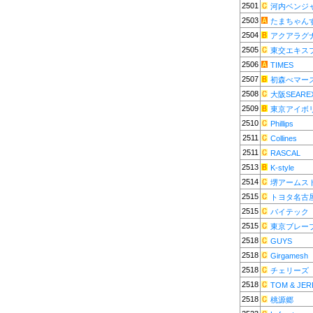
2501
河内ベンジ
2503
たまちゃん
2504
アクアラグ
2505
東交エキス
2506
TIMES
2507
初森べマー
2508
大阪SEARE
2509
東京アイボ
2510
Phillips
2511
Collines
2511
RASCAL
2513
K-style
2514
堺アームス
2515
トヨタ名古
2515
バイテック
2515
東京ブレー
2518
GUYS
2518
Girgamesh
2518
チェリーズ
2518
TOM & JER
2518
桃源郷