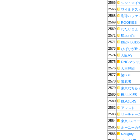
2566
シン・マイ
2566
ワイルドス
2568
彩球バファ
2569
ROOKIES
2569
わたりまえ
2571
51pond's
2571
Black Bulldo
2573
ひばりが丘
2574
大阪A's
2575
DNGマジッ
2576
大王球団
2577
渚BBC
2578
落武者
2579
東京なちゅ
2580
BULLKIES
2580
BLAZERS
2582
アレスト
2583
リーチャー
2584
東京Jスコ
2585
ホーユーカ
2586
Naughty