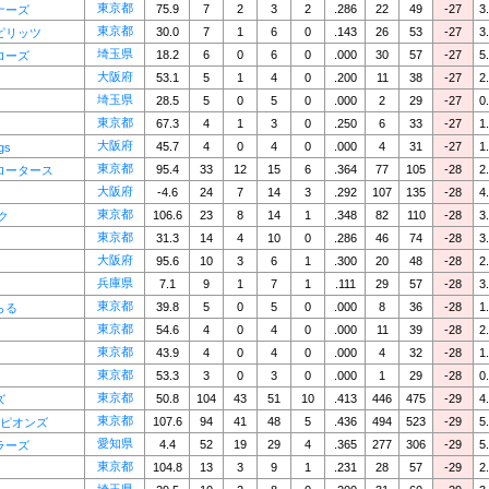
東京都
75.9
7
2
3
2
.286
22
49
-27
3
ナーズ
東京都
30.0
7
1
6
0
.143
26
53
-27
3
ピリッツ
埼玉県
18.2
6
0
6
0
.000
30
57
-27
5
ローズ
大阪府
53.1
5
1
4
0
.200
11
38
-27
2
埼玉県
28.5
5
0
5
0
.000
2
29
-27
0
東京都
67.3
4
1
3
0
.250
6
33
-27
1
大阪府
45.7
4
0
4
0
.000
4
31
-27
1
gs
東京都
95.4
33
12
15
6
.364
77
105
-28
2
ロータース
大阪府
-4.6
24
7
14
3
.292
107
135
-28
4
東京都
106.6
23
8
14
1
.348
82
110
-28
3
ク
東京都
31.3
14
4
10
0
.286
46
74
-28
3
大阪府
95.6
10
3
6
1
.300
20
48
-28
2
兵庫県
7.1
9
1
7
1
.111
29
57
-28
3
東京都
39.8
5
0
5
0
.000
8
36
-28
1
らる
東京都
54.6
4
0
4
0
.000
11
39
-28
2
東京都
43.9
4
0
4
0
.000
4
32
-28
1
東京都
53.3
3
0
3
0
.000
1
29
-28
0
東京都
50.8
104
43
51
10
.413
446
475
-29
4
ズ
東京都
107.6
94
41
48
5
.436
494
523
-29
5
ーピオンズ
愛知県
4.4
52
19
29
4
.365
277
306
-29
5
ラーズ
東京都
104.8
13
3
9
1
.231
28
57
-29
2