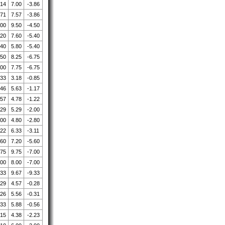
.14
7.00
-3.86
.71
7.57
-3.86
.00
9.50
-4.50
.20
7.60
-5.40
.40
5.80
-5.40
.50
8.25
-6.75
.00
7.75
-6.75
.33
3.18
-0.85
.46
5.63
-1.17
.57
4.78
-1.22
.29
5.29
-2.00
.00
4.80
-2.80
.22
6.33
-3.11
.60
7.20
-5.60
.75
9.75
-7.00
.00
8.00
-7.00
.33
9.67
-9.33
.29
4.57
-0.28
.26
5.56
-0.31
.33
5.88
-0.56
.15
4.38
-2.23