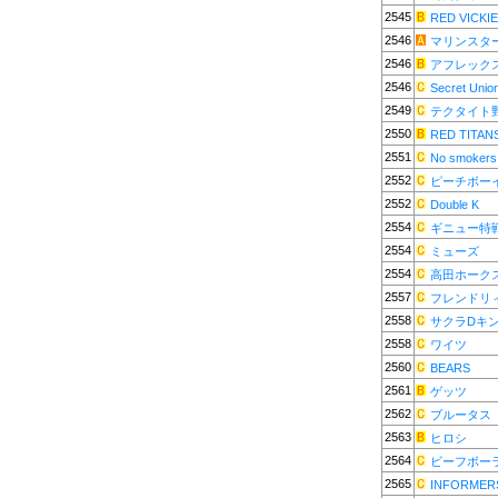
2545
RED VICKI
2546
マリンスタ
2546
アフレック
2546
Secret Unio
2549
テクタイト
2550
RED TITAN
2551
No smokers
2552
ピーチボー
2552
Double K
2554
ギニュー特
2554
ミューズ
2554
高田ホーク
2557
フレンドリ
2558
サクラDキ
2558
ワイツ
2560
BEARS
2561
ゲッツ
2562
ブルータス
2563
ヒロシ
2564
ビーフボー
2565
INFORMER