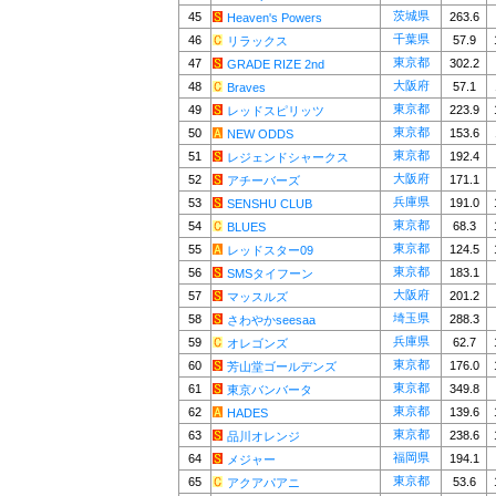
茨城県
45
263.6
Heaven's Powers
千葉県
46
57.9
リラックス
東京都
47
302.2
GRADE RIZE 2nd
大阪府
48
57.1
Braves
東京都
49
223.9
レッドスピリッツ
東京都
50
153.6
NEW ODDS
東京都
51
192.4
レジェンドシャークス
大阪府
52
171.1
アチーバーズ
兵庫県
53
191.0
SENSHU CLUB
東京都
54
68.3
BLUES
東京都
55
124.5
レッドスター09
東京都
56
183.1
SMSタイフーン
大阪府
57
201.2
マッスルズ
埼玉県
58
288.3
さわやかseesaa
兵庫県
59
62.7
オレゴンズ
東京都
60
176.0
芳山堂ゴールデンズ
東京都
61
349.8
東京バンバータ
東京都
62
139.6
HADES
東京都
63
238.6
品川オレンジ
福岡県
64
194.1
メジャー
東京都
65
53.6
アクアパアニ