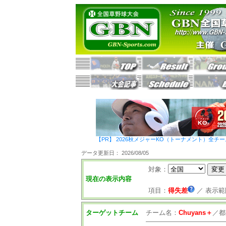
【PR】 2026秋メジャーKO（トーナメント）全チ
データ更新日： 2026/08/05
対象：
現在の表示内容
項目：
得失差
／
表示範
ターゲットチーム
チーム名：
Chuyans＋
／
都