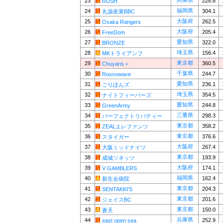
兵庫県
23
228.8
RUSH
福岡県
24
304.1
丸源産業BBC
大阪府
25
262.5
Osaka Rangers
大阪府
26
205.4
FreeDom
愛知県
27
322.0
BRONZE
埼玉県
28
156.4
MKトライアンフ
東京都
29
360.5
Chuyans＋
千葉県
30
244.7
Rossowave
愛知県
31
236.1
ごりぽんズ
埼玉県
32
354.5
ナイトフィーバーズ
愛知県
33
244.8
GreenArmy
三重県
34
298.3
パーフェクトリバティー
東京都
35
358.2
ZEALエレファンツ
東京都
36
376.6
スタイガー
大阪府
37
267.4
大阪ミッドナイツ
東京都
38
193.9
成城ソネッツ
大阪府
39
174.1
V GAMBLERS
福岡県
40
162.4
新生会病院
東京都
41
204.3
SENTAKKI'S
東京都
42
201.6
ジェイスBC
東京都
43
150.0
蒼天
兵庫県
44
252.9
east open sea