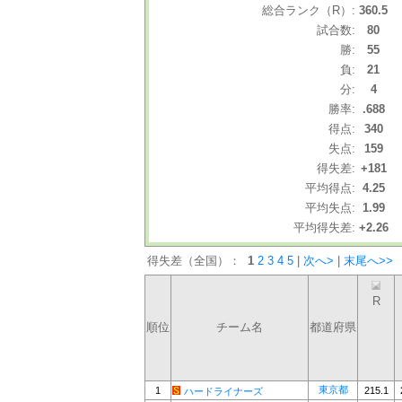
総合ランク（R）:
360.5
試合数:
80
勝:
55
負:
21
分:
4
勝率:
.688
得点:
340
失点:
159
得失差:
+181
平均得点:
4.25
平均失点:
1.99
平均得失差:
+2.26
得失差（全国）：
1
2
3
4
5
|
次へ>
|
末尾へ>>
R
順位
チーム名
都道府県
東京都
1
215.1
ハードライナーズ