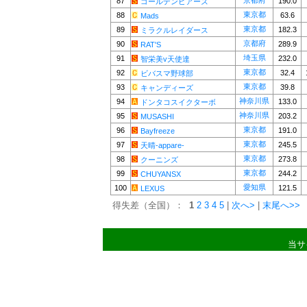
京都府
87
190.0
ゴールデンビアーズ
東京都
88
63.6
Mads
東京都
89
182.3
ミラクルレイダース
京都府
90
289.9
RAT'S
埼玉県
91
232.0
智栄美v天使達
東京都
92
32.4
ビバスマ野球部
東京都
93
39.8
キャンディーズ
神奈川県
94
133.0
ドンタコスイクターボ
神奈川県
95
203.2
MUSASHI
東京都
96
191.0
Bayfreeze
東京都
97
245.5
天晴-appare-
東京都
98
273.8
クーニンズ
東京都
99
244.2
CHUYANSX
愛知県
100
121.5
LEXUS
得失差（全国）：
1
2
3
4
5
|
次へ>
|
末尾へ>>
当サ