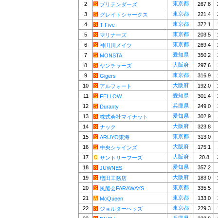
東京都
2
267.8
プリテンダーズ
東京都
3
221.4
グレイトシャークス
東京都
4
372.1
T-Five
東京都
5
203.5
マリナーズ
東京都
6
269.4
神田川メイツ
愛知県
7
350.2
MONSTA
大阪府
8
297.6
ヤンチャーズ
東京都
9
316.9
Gigers
大阪府
10
192.0
アルフォート
愛知県
11
301.4
FELLOW
兵庫県
12
249.0
Duranty
愛知県
13
302.9
株式会社マイナット
大阪府
14
323.8
ナック
東京都
15
313.0
ARUYO東海
大阪府
16
175.1
中央シャインズ
大阪府
17
20.8
サントリーフーズ
愛知県
18
357.2
JUWNES
大阪府
19
183.0
増田工務店
東京都
20
335.5
風船会FARAWAYS
東京都
21
133.0
McQueen
東京都
22
229.3
ジョルターヘッズ