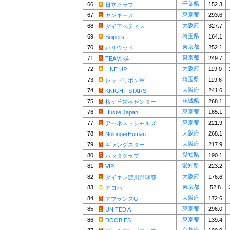
千葉県
66
152.3
日立クラブ
東京都
67
293.6
ヤンキース
大阪府
68
327.7
ダイアべティス
埼玉県
69
164.1
Snipers
東京都
70
252.1
ハリウッド
東京都
71
249.7
TEAM K4
大阪府
72
119.0
LINE UP
埼玉県
73
119.6
レッドリボン軍
大阪府
74
241.6
KNIGHT STARS
茨城県
75
268.1
桜ヶ丘歯科センター
東京都
76
165.1
Hustle Japan
東京都
77
221.9
アーネストシャルズ
大阪府
78
268.1
NolongerHuman
大阪府
79
217.9
ギャングスター
愛知県
80
190.1
ホッタクラブ
愛知県
81
223.2
VIP
大阪府
82
176.6
ダイキン淀川野球部
東京都
83
52.8
アロハ
大阪府
84
172.6
アプランズG
東京都
85
296.0
UNITED A
東京都
86
139.4
DOOBIES