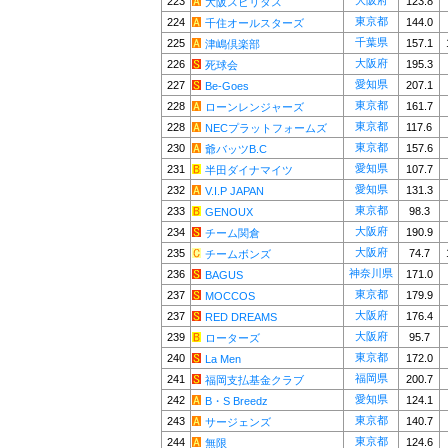
大阪府
223
123.8
大阪スピリタス
東京都
224
144.0
千住オールスターズ
千葉県
225
157.1
津嶋倶楽部
大阪府
226
195.3
死球会
愛知県
227
207.1
Be-Goes
東京都
228
161.7
ローンレンジャーズ
東京都
228
117.6
NECプラットフォームズ
東京都
230
157.6
爺バッツB.C
愛知県
231
107.7
半田ダイナマイツ
愛知県
232
131.3
V.I.P JAPAN
東京都
233
98.3
GENOUX
大阪府
234
190.9
チーム関倉
大阪府
235
74.7
チームボンズ
神奈川県
236
171.0
BAGUS
東京都
237
179.9
MOCCOS
大阪府
237
176.4
RED DREAMS
大阪府
239
95.7
ローターズ
東京都
240
172.0
La Men
福岡県
241
200.7
福岡支払基金クラブ
愛知県
242
124.1
B・S Breedz
東京都
243
140.7
サージェンズ
東京都
244
124.6
無限