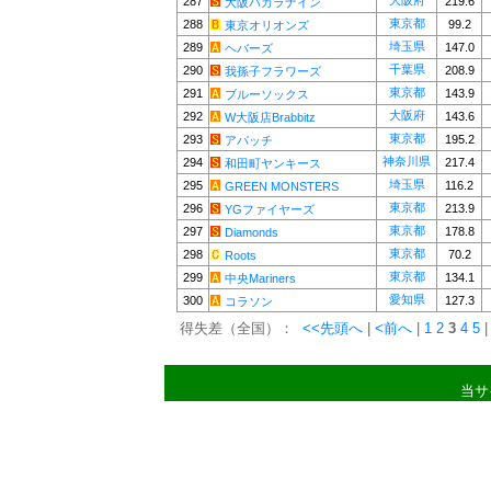
大阪府
287
219.6
大阪バカラナイン
東京都
288
99.2
東京オリオンズ
埼玉県
289
147.0
ヘバーズ
千葉県
290
208.9
我孫子フラワーズ
東京都
291
143.9
ブルーソックス
大阪府
292
143.6
W大阪店Brabbitz
東京都
293
195.2
アパッチ
神奈川県
294
217.4
和田町ヤンキース
埼玉県
295
116.2
GREEN MONSTERS
東京都
296
213.9
YGファイヤーズ
東京都
297
178.8
Diamonds
東京都
298
70.2
Roots
東京都
299
134.1
中央Mariners
愛知県
300
127.3
コラソン
得失差（全国）：
<<先頭へ
|
<前へ
|
1
2
3
4
5
|
当サ