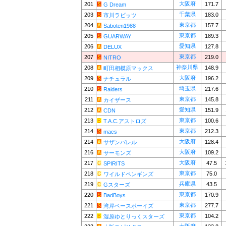
大阪府
201
171.7
G Dream
千葉県
203
183.0
市川ラビッツ
東京都
204
157.7
Saboten1988
東京都
205
189.3
GUARWAY
愛知県
206
127.8
DELUX
東京都
207
219.0
NITRO
神奈川県
208
148.9
町田相模原マックス
大阪府
209
196.2
ナチュラル
埼玉県
210
217.6
Raiders
東京都
211
145.8
カイザース
愛知県
212
151.9
CDN
東京都
213
100.6
T.A.C.アストロズ
東京都
214
212.3
macs
大阪府
214
128.4
サザンバレル
大阪府
216
109.2
サーモンズ
大阪府
217
47.5
SPIRITS
東京都
218
75.0
ワイルドペンギンズ
兵庫県
219
43.5
Gスターズ
東京都
220
170.9
BadBoys
東京都
221
277.7
湾岸ベースボーイズ
東京都
222
104.2
湿原ゆとりっくスターズ