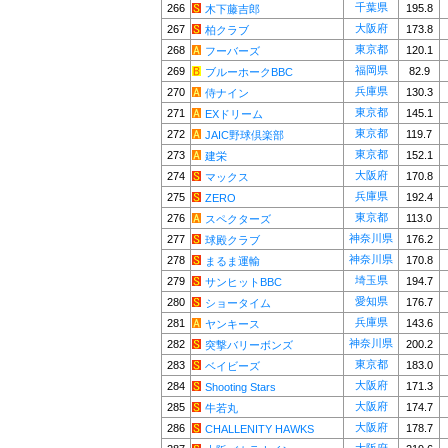
千葉県
266
195.8
木下藤吉郎
大阪府
267
173.8
柏クラブ
東京都
268
120.1
フーバーズ
福岡県
269
82.9
ブルーホークBBC
兵庫県
270
130.3
侍ナイン
東京都
271
145.1
EXドリーム
東京都
272
119.7
JAIC野球倶楽部
東京都
273
152.1
建栄
大阪府
274
170.8
マックス
兵庫県
275
192.4
ZERO
東京都
276
113.0
スペクターズ
神奈川県
277
176.2
球殿クラブ
神奈川県
278
170.8
まるま運輸
埼玉県
279
194.7
サンヒットBBC
愛知県
280
176.7
ショータイム
兵庫県
281
143.6
ヤンキース
神奈川県
282
200.2
突撃バリーボンズ
東京都
283
183.0
ベイビーズ
大阪府
284
171.3
Shooting Stars
大阪府
285
174.7
牛若丸
大阪府
286
178.7
CHALLENITY HAWKS