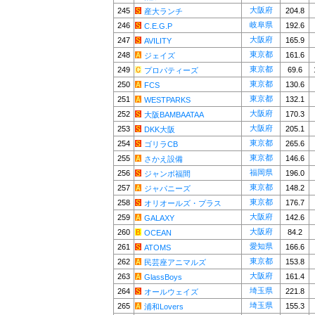
大阪府
245
204.8
産大ランチ
岐阜県
246
192.6
C.E.G.P
大阪府
247
165.9
AVILITY
東京都
248
161.6
ジェイズ
東京都
249
69.6
プロパティーズ
東京都
250
130.6
FCS
東京都
251
132.1
WESTPARKS
大阪府
252
170.3
大阪BAMBAATAA
大阪府
253
205.1
DKK大阪
東京都
254
265.6
ゴリラCB
東京都
255
146.6
さかえ設備
福岡県
256
196.0
ジャンボ福間
東京都
257
148.2
ジャパニーズ
東京都
258
176.7
オリオールズ・プラス
大阪府
259
142.6
GALAXY
大阪府
260
84.2
OCEAN
愛知県
261
166.6
ATOMS
東京都
262
153.8
民芸座アニマルズ
大阪府
263
161.4
GlassBoys
埼玉県
264
221.8
オールウェイズ
埼玉県
265
155.3
浦和Lovers