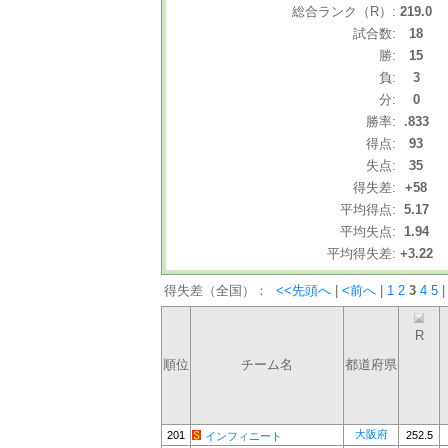
総合ランク（R）:
219.0
試合数:
18
勝:
15
負:
3
分:
0
勝率:
.833
得点:
93
失点:
35
得失差:
+58
平均得点:
5.17
平均失点:
1.94
平均得失差:
+3.22
得失差（全国）：
<<先頭へ
|
<前へ
|
1
2
3
4
5
|
R
順位
チーム名
都道府県
大阪府
201
252.5
インフィニート