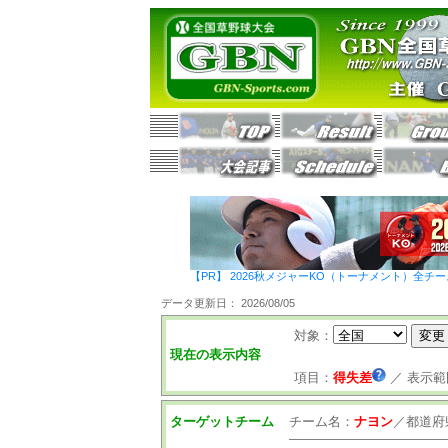
【PR】 2026秋メジャーKO（トーナメント）全チ
データ更新日： 2026/08/05
対象：
現在の表示内容
項目：
得失差
／
表示範
ターゲットチーム
チーム名：
ナヨン
／
都道府