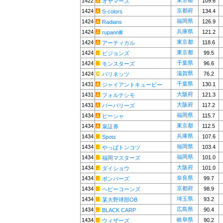
東京都
1422
109.6
オヤマーズ
京都府
1424
134.4
S-colors
福岡県
1424
126.9
Radians
兵庫県
1424
121.2
rupannⅢ
東京都
1424
118.6
アーティカル
東京都
1424
99.5
ピジョンズ
千葉県
1424
96.6
モンスターズ
滋賀県
1424
76.2
バリネッツ
千葉県
1431
130.1
ジャイアントキューピー
大阪府
1431
121.3
フォルテシモ
大阪府
1431
117.2
バーバリーズ
福岡県
1434
115.7
ピーシャ
東京都
1434
112.5
泉証券
兵庫県
1434
107.6
Spots
福岡県
1434
103.4
やっぱトンコツ
福岡県
1434
101.0
福岡マスターズ
大阪府
1434
101.0
ダイショウ
奈良県
1434
99.7
ボンバーズ
京都府
1434
98.9
ヘビーコーンズ
埼玉県
1434
93.2
某大野球部OB
広島県
1434
90.4
BLACK CARP
岐阜県
1434
90.2
ウィザーズ