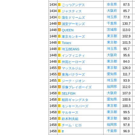
奈良県
1434
87.5
ごっつアンデス
大阪府
1434
85.7
ジャスティス
埼玉県
1434
77.8
蒲生ドリームズ
千葉県
1448
130.7
浦安デーモンズ
茨城県
1448
113.0
QUEEN
東京都
1448
102.9
東京モンキーズ
東京都
1448
101.5
Tstars
埼玉県
1448
95.7
埼玉BEANS
大阪府
1448
95.6
インフィニティ
東京都
1448
84.0
外苑ヒーローズ
東京都
1455
126.0
マッスルジム
愛知県
1455
111.7
東海パクラーズ
埼玉県
1455
93.9
ジーク・ジオン
福岡県
1458
112.0
宗像プレイボーイズ
大阪府
1458
107.0
SELFISH
愛知県
1458
100.6
植田ギャングスタ
東京都
1458
100.3
モンキースパーズ
東京都
1458
99.5
ヤルキース
東京都
1458
98.0
鈴木利夫組
福岡県
1458
97.8
チーム・ヒロ
千葉県
1458
96.9
ff