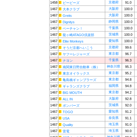
京都府
1458
91.0
ビービーズ
大阪府
1467
100.0
大本クラブ
大阪府
1467
100.0
Greits
静岡県
1467
100.0
Dignitys
千葉県
1467
100.0
ベーチャン！
茨城県
1467
100.0
龍ヶ崎ATAGO倶楽部
愛知県
1467
100.0
Elite Monkeys
京都府
1467
99.6
そうだ京都へいこう
東京都
1467
96.7
ヤフーレジャーズ
千葉県
1467
96.3
ナヨン
神奈川県
1467
95.3
南関東日野自動車（株）
東京都
1467
95.2
東京オイラックス
東京都
1467
94.8
亀島橋ギャンブラーズ
福岡県
1467
94.8
ギャランズクラブ
東京都
1467
94.2
BIG MOUTH
大阪府
1467
92.8
ALL IN
茨城県
1467
92.0
ボンバーズ
愛知県
1467
91.2
TOGO
奈良県
1467
91.1
USA
埼玉県
1467
91.0
Quality
埼玉県
1467
90.0
雷電