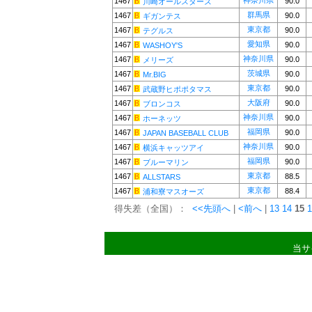
神奈川県
1467
90.0
川崎オールスターズ
群馬県
1467
90.0
ギガンテス
東京都
1467
90.0
テグルス
愛知県
1467
90.0
WASHOY'S
神奈川県
1467
90.0
メリーズ
茨城県
1467
90.0
Mr.BIG
東京都
1467
90.0
武蔵野ヒポポタマス
大阪府
1467
90.0
ブロンコス
神奈川県
1467
90.0
ホーネッツ
福岡県
1467
90.0
JAPAN BASEBALL CLUB
神奈川県
1467
90.0
横浜キャッツアイ
福岡県
1467
90.0
ブルーマリン
東京都
1467
88.5
ALLSTARS
東京都
1467
88.4
浦和寮マスオーズ
得失差（全国）：
<<先頭へ
|
<前へ
|
13
14
15
1
当サ