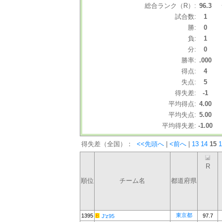
総合ランク（R）:
96.3
試合数:
1
勝:
0
負:
1
分:
0
勝率:
.000
得点:
4
失点:
5
得失差:
-1
平均得点:
4.00
平均失点:
5.00
平均得失差:
-1.00
得失差（全国）：
<<先頭へ
|
<前へ
|
13
14
15
1
R
順位
チーム名
都道府県
東京都
1395
97.7
J'z95