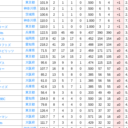
東京都
101.9
2
1
1
0
.500
5
4
+1
2
神奈川県
101.6
2
1
1
0
.500
6
5
+1
3
茨城県
100.6
2
1
1
0
.500
5
4
+1
2
神奈川県
110.0
1
1
0
0
1.000
7
6
+1
7
S
東京都
110.0
1
1
0
0
1.000
3
2
+1
3
ターズ
兵庫県
122.5
103
45
49
9
.437
390
390
±0
3
its
福岡県
137.8
42
19
17
6
.452
154
154
±0
3
ース
愛知県
218.2
41
20
19
2
.488
104
104
±0
2
ラフトズ
兵庫県
71.5
37
17
18
2
.459
171
171
±0
4
スピリッツ
東京都
122.5
31
14
15
2
.452
105
105
±0
3
ス
大阪府
95.6
19
9
9
1
.474
115
115
±0
6
プス
大阪府
107.7
16
8
8
0
.500
57
57
±0
3
ター
大阪府
85.2
13
5
8
0
.385
56
56
±0
4
大阪府
61.0
13
5
7
1
.385
56
56
±0
4
ト
兵庫県
42.6
13
5
7
1
.385
55
55
±0
4
ーイズ
東京都
56.4
9
3
6
0
.333
49
49
±0
5
愛知県
154.0
8
4
4
0
.500
16
16
±0
2
BBC
東京都
79.8
8
4
4
0
.500
32
32
±0
4
東京都
126.4
7
4
3
0
.571
37
37
±0
5
大阪府
120.7
7
4
3
0
.571
16
16
±0
2
ーマン
大阪府
111.7
7
3
4
0
.429
32
32
±0
4
ts