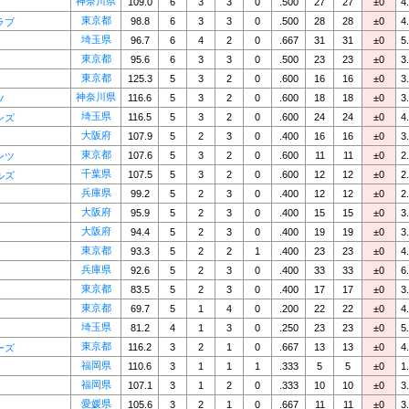
神奈川県
109.0
6
3
3
0
.500
27
27
±0
4
東京都
98.8
6
3
3
0
.500
28
28
±0
4
ラブ
埼玉県
96.7
6
4
2
0
.667
31
31
±0
5
東京都
95.6
6
3
3
0
.500
23
23
±0
3
東京都
125.3
5
3
2
0
.600
16
16
±0
3
神奈川県
116.6
5
3
2
0
.600
18
18
±0
3
ツ
埼玉県
116.5
5
3
2
0
.600
24
24
±0
4
ンズ
大阪府
107.9
5
2
3
0
.400
16
16
±0
3
東京都
107.6
5
3
2
0
.600
11
11
±0
2
ンツ
千葉県
107.5
5
3
2
0
.600
12
12
±0
2
ルズ
兵庫県
99.2
5
2
3
0
.400
12
12
±0
2
大阪府
95.9
5
2
3
0
.400
15
15
±0
3
大阪府
94.4
5
2
3
0
.400
19
19
±0
3
東京都
93.3
5
2
2
1
.400
23
23
±0
4
兵庫県
92.6
5
2
3
0
.400
33
33
±0
6
東京都
83.5
5
2
3
0
.400
17
17
±0
3
東京都
69.7
5
1
4
0
.200
22
22
±0
4
埼玉県
81.2
4
1
3
0
.250
23
23
±0
5
東京都
116.2
3
2
1
0
.667
13
13
±0
4
ーズ
福岡県
110.6
3
1
1
1
.333
5
5
±0
1
福岡県
107.1
3
1
2
0
.333
10
10
±0
3
愛媛県
105.6
3
2
1
0
.667
11
11
±0
3