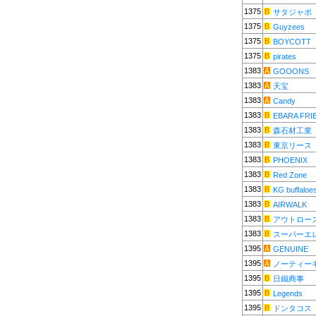
1375
サタジャポ
1375
Guyzees
1375
BOYCOTT
1375
pirates
1383
GOOONS
1383
天宝
1383
Candy
1383
EBARA FRI
1383
森石材工業
1383
東京リース
1383
PHOENIX
1383
Red Zone
1383
KG buffaloe
1383
AIRWALK
1383
アウトロー
1383
スーパーエ
1395
GENUINE
1395
ノーティー
1395
日鐵商事
1395
Legends
1395
ドンタコス