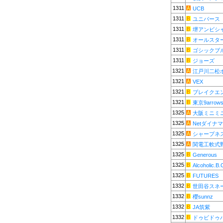
1311
UCB
1311
ユニバース
1311
堺アンビシ
1311
オールスタ
1311
ゴシックブ
1311
ジョーズ
1321
江戸川二松
1321
VEX
1321
ブレイクエ
1321
東京9arrow
1325
大阪ミニミ
1325
Netダイナ
1325
シャープネ
1325
関電工軟式
1325
Generous
1325
Alcoholic.B.
1325
FUTURES
1332
世田谷スネ
1332
櫻sunnz
1332
JA筑紫
1332
ドゥビドゥ