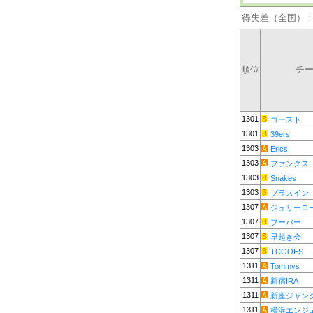
得失差（全国）
順位
チ
1301
ゴースト
1301
39ers
1303
Erics
1303
ファンクス
1303
Snakes
1303
プラスイン
1307
ジュリーロ
1307
フーバー
1307
早起き会
1307
TCGOES
1311
Tommys
1311
新宿IRA
1311
新座ジャン
1311
横浜エンジ