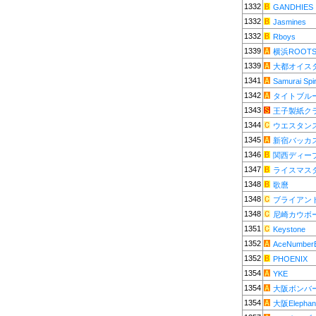
1332
GANDHIES
1332
Jasmines
1332
Rboys
1339
横浜ROOT
1339
大都オイス
1341
Samurai Spir
1342
タイトブル
1343
王子製紙ク
1344
ウエスタン
1345
新宿バッカ
1346
関西ディー
1347
ライスマス
1348
歌麿
1348
ブライアン
1348
尼崎カウボ
1351
Keystone
1352
AceNumber
1352
PHOENIX
1354
YKE
1354
大阪ボンバ
1354
大阪Elephan