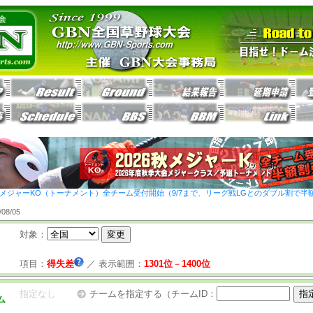
26秋メジャーKO（トーナメント）全チーム受付開始（9/7まで、リーグ戦LGとのダブル割で半
8/05
対象：
項目：
得失差
／
表示範囲：
1301位
－
1400位
指定なし
チームを指定する（チームID：
ム