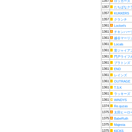
1357
ロッカーズ
1357
たちばなク
1357
KUKKERS
1357
クランチ
1361
Locket's
1361
チキンハー
1361
越谷マーリ
1361
Locals
1361
雷ジャイア
1361
門戸ライフ
1361
プラトンズ
1361
END
1361
レインズ
1361
OUTRAGE
1361
T.S.K
1361
ラッキーズ
1361
WINDYS
1374
Re.quzas
1375
太田ヒーロ
1375
BabeRuth
1375
Majesta
1375
KICKS