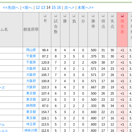
：
<<先頭へ
|
<前へ
|
12
13
14
15
16
|
次へ>
|
末尾へ>>
R
試
勝
負
分
勝
得
失
得
合
率
点
点
失
ーム名
都道府県
数
差
岡山県
98.4
8
4
4
0
.500
31
30
+1
3
千葉県
87.2
8
3
5
0
.375
31
30
+1
3
千葉県
120.8
7
3
2
2
.429
38
37
+1
5
大阪府
111.3
7
4
2
1
.571
24
23
+1
3
大阪府
105.7
7
4
3
0
.571
27
26
+1
3
大阪府
100.8
7
4
3
0
.571
17
16
+1
2
大阪府
110.3
6
4
2
0
.667
20
19
+1
3
ーズ
東京都
107.4
6
3
3
0
.500
26
25
+1
4
東京都
107.2
6
3
3
0
.500
23
22
+1
3
静岡県
87.0
6
2
2
2
.333
35
34
+1
5
東京都
154.7
5
3
2
0
.600
22
21
+1
4
東京都
116.1
5
3
2
0
.600
17
16
+1
3
埼玉県
113.5
5
3
2
0
.600
13
12
+1
2
グル
神奈川県
112.6
5
3
2
0
.600
17
16
+1
3
ェルス