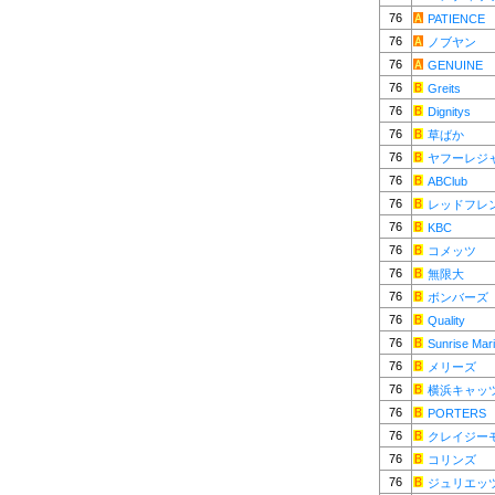
76
PATIENCE
76
ノブヤン
76
GENUINE
76
Greits
76
Dignitys
76
草ばか
76
ヤフーレジ
76
ABClub
76
レッドフレ
76
KBC
76
コメッツ
76
無限大
76
ボンバーズ
76
Quality
76
Sunrise Mar
76
メリーズ
76
横浜キャッ
76
PORTERS
76
クレイジー
76
コリンズ
76
ジュリエッ