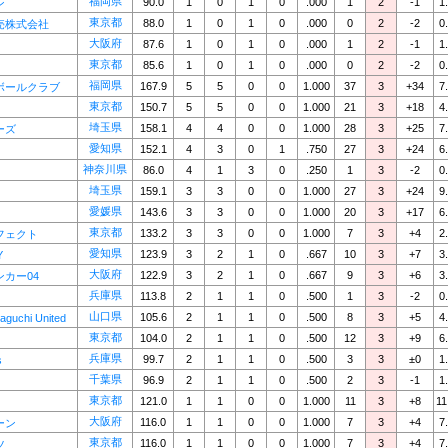
福岡県
90.0
1
0
1
0
.000
1
2
-1
1
ン
東京都
88.0
1
0
1
0
.000
0
2
-2
0
売株式会社
大阪府
87.6
1
0
1
0
.000
1
2
-1
1
東京都
85.6
1
0
1
0
.000
0
2
-2
0
福岡県
167.9
5
5
0
0
1.000
37
3
+34
7
ボールクラブ
東京都
150.7
5
5
0
0
1.000
21
3
+18
4
埼玉県
158.1
4
4
0
0
1.000
28
3
+25
7
ーズ
愛知県
152.1
4
3
0
1
.750
27
3
+24
6
神奈川県
86.0
4
1
3
0
.250
1
3
-2
0
埼玉県
159.1
3
3
0
0
1.000
27
3
+24
9
愛媛県
143.6
3
3
0
0
1.000
20
3
+17
6
東京都
133.2
3
3
0
0
1.000
7
3
+4
2
フェクト
愛知県
123.9
3
2
1
0
.667
10
3
+7
3
Y
大阪府
122.9
3
2
1
0
.667
9
3
+6
3
カー04
兵庫県
113.8
2
1
1
0
.500
1
3
-2
0
山口県
105.6
2
1
1
0
.500
8
3
+5
4
guchi United
東京都
104.0
2
1
1
0
.500
12
3
+9
6
兵庫県
99.7
2
1
1
0
.500
3
3
±0
1
s
千葉県
96.9
2
1
1
0
.500
2
3
-1
1
東京都
121.0
1
1
0
0
1.000
11
3
+8
11
大阪府
116.0
1
1
0
0
1.000
7
3
+4
7
ーン
東京都
116.0
1
1
0
0
1.000
7
3
+4
7
ツ