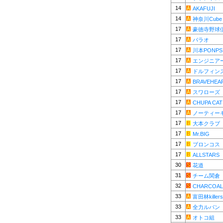
14
AKAFUJI
14
神奈川Cube
17
豪徳寺野球
17
パラオ
17
川本PONPS
17
エンジニア
17
ドルフィン
17
BRAVEHEA
17
スワローズ
17
CHUPA CAT
17
ノーティー
17
大本クラブ
17
Mr.BIG
17
ブロンコス
17
ALLSTARS
30
花道
31
チーム関倉
32
CHARCOAL
33
富田林killers
33
全力ルパン
33
オトコ組