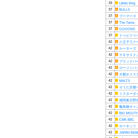
33
Libido King
37
BULLS
37
ブーマーズ
37
The.Tama
37
GOOONS
37
ドゥビドゥ
42
八王子ラク
42
ルーターズ
42
テキサスク
42
ブラックパ
42
ロージンバ
42
大都オイス
42
MALTS
42
そうだ京都
42
ミスターダ
42
南関東日野
42
亀島橋ギャ
42
BIG MOUT
42
CMK BBC
42
ホーネッツ
42
JAPAN BAS