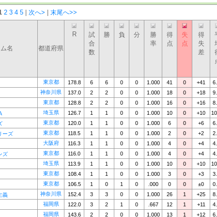
1
2
3
4
5
|
次へ>
|
末尾へ>>
R
試
勝
負
分
勝
得
失
得
合
率
点
点
失
ーム名
都道府県
数
差
東京都
178.8
6
6
0
0
1.000
41
0
+41
6
神奈川県
137.0
2
2
0
0
1.000
18
0
+18
9
東京都
128.8
2
2
0
0
1.000
16
0
+16
8
埼玉県
126.7
1
1
0
0
1.000
10
0
+10
10
A
東京都
120.0
1
1
0
0
1.000
6
0
+6
6
ズ
東京都
118.5
1
1
0
0
1.000
2
0
+2
2
リーズ
大阪府
116.3
1
1
0
0
1.000
4
0
+4
4
東京都
116.0
1
1
0
0
1.000
4
0
+4
4
ンズ
埼玉県
113.9
1
1
0
0
1.000
10
0
+10
10
東京都
108.4
1
1
0
0
1.000
3
0
+3
3
東京都
106.5
1
0
1
0
.000
0
0
±0
0
神奈川県
152.4
3
3
0
0
1.000
26
1
+25
8
主義
福岡県
122.0
3
2
1
0
.667
12
1
+11
4
福岡県
143.6
2
2
0
0
1.000
13
1
+12
6