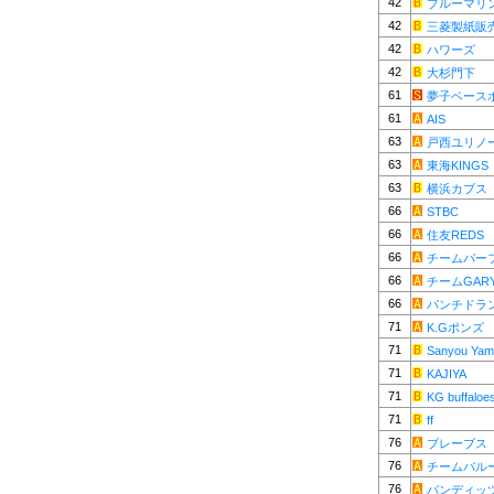
42
ブルーマリ
42
三菱製紙販
42
ハワーズ
42
大杉門下
61
夢子ベース
61
AIS
63
戸西ユリノ
63
東海KINGS
63
横浜カブス
66
STBC
66
住友REDS
66
チームパー
66
チームGAR
66
パンチドラン
71
K.Gポンズ
71
Sanyou Yama
71
KAJIYA
71
KG buffaloe
71
ff
76
ブレーブス
76
チームバル
76
バンディッ