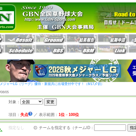
26秋メジャーLG（リーグ）優待・新規共に出場受付中です！（8/17〆切）
8/05
対象：
項目：
失点
／
表示範囲：
1位
－
100位
指定なし
チームを指定する（チームID：
ム