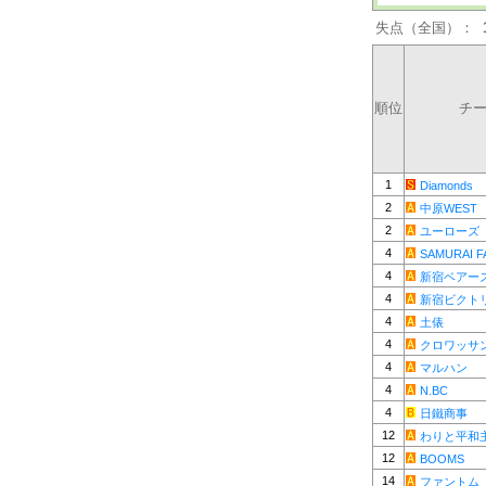
失点（全国）：
順位
チ
1
Diamonds
2
中原WEST
2
ユーローズ
4
SAMURAI F
4
新宿ベアー
4
新宿ビクト
4
土俵
4
クロワッサ
4
マルハン
4
N.BC
4
日鐵商事
12
わりと平和
12
BOOMS
14
ファントム