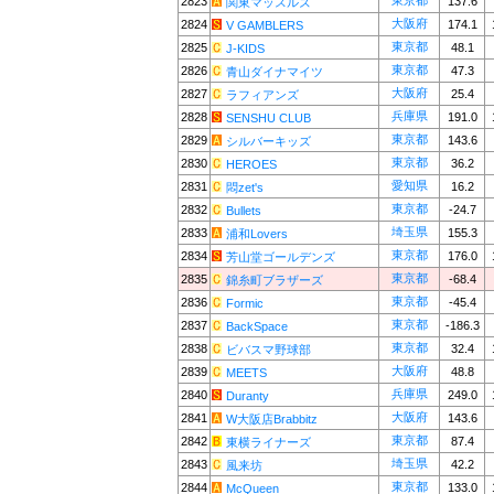
東京都
2823
137.6
関東マッスルズ
大阪府
2824
174.1
V GAMBLERS
東京都
2825
48.1
J-KIDS
東京都
2826
47.3
青山ダイナマイツ
大阪府
2827
25.4
ラフィアンズ
兵庫県
2828
191.0
SENSHU CLUB
東京都
2829
143.6
シルバーキッズ
東京都
2830
36.2
HEROES
愛知県
2831
16.2
悶zet's
東京都
2832
-24.7
Bullets
埼玉県
2833
155.3
浦和Lovers
東京都
2834
176.0
芳山堂ゴールデンズ
東京都
2835
-68.4
錦糸町ブラザーズ
東京都
2836
-45.4
Formic
東京都
2837
-186.3
BackSpace
東京都
2838
32.4
ビバスマ野球部
大阪府
2839
48.8
MEETS
兵庫県
2840
249.0
Duranty
大阪府
2841
143.6
W大阪店Brabbitz
東京都
2842
87.4
東横ライナーズ
埼玉県
2843
42.2
風来坊
東京都
2844
133.0
McQueen