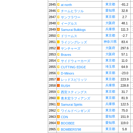
東京都
2845
-81.2
at north
愛知県
2846
32.8
チームヒラソル
東京都
2847
2.7
サンフラワー
大阪府
2848
48.1
イーグルス
兵庫県
2849
111.3
Samurai Bulldogs
東京都
2850
-2.7
ドリームス
神奈川県
2851
83.4
ライジングレッズ
大阪府
2852
297.6
ヤンチャーズ
大阪府
2853
57.1
Braves
東京都
2854
11.0
サイドウォーカーズ
埼玉県
2855
64.9
CUTTING EDGE
東京都
2856
-23.0
D-Minors
東京都
2857
223.9
レッドスピリッツ
兵庫県
2858
228.8
RUSH
東京都
2859
31.7
西宮スティングス
東京都
2860
81.9
青木宏ラフィアンズ
兵庫県
2861
122.5
Samurai Spirits
東京都
2862
75.0
ワイルドペンギンズ
愛知県
2863
151.9
CDN
愛知県
2864
119.0
BOOBEE
東京都
2865
5.8
BOMBERS'98