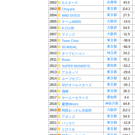
兵庫県
2802
43.5
Gスターズ
東京都
2803
114.2
Chuyans
東京都
2804
27.5
MAD DOGS
大阪府
2805
-14.5
チームWEBS
大阪府
2806
54.5
K-CLUB
大阪府
2807
-11.5
マインズ
東京都
2808
-38.8
Team Chos
東京都
2808
-66.9
SCANDAL
埼玉県
2810
24.2
ターフビジョン
東京都
2811
70.2
Roots
愛知県
2812
-53.2
SUPER MONKEYS
東京都
2813
-29.6
アカネッツ
東京都
2814
42.3
ループセブン
東京都
2815
-34.1
NSTオールスターズ
東京都
2816
28.3
飛脚
愛知県
2817
4.4
ホーユーカラーズ
神奈川県
2818
64.8
慶應Minors
大阪府
2819
112.2
関西おっさん倶楽部
東京都
2820
54.9
アダンズ
東京都
2821
-12.8
バッカス
東京都
2822
-69.9
とびうを