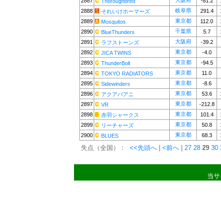
大阪府
2887
-81.2
Thoroughbred
岐阜県
2888
291.4
それいけホーマーズ
東京都
2889
112.0
Mosquitos
千葉県
2890
5.7
BlueThunders
大阪府
2891
-39.2
ラフストーンズ
東京都
2892
-4.0
JICA TWINS
東京都
2893
-94.5
ThunderBolt
東京都
2894
11.0
TOKYO RADIATORS
東京都
2895
-8.6
Sidewinders
東京都
2896
53.6
アクアパアニ
東京都
2897
-212.8
VR
東京都
2898
101.4
赤羽シャークス
東京都
2899
50.8
リーチャーズ
東京都
2900
68.3
BLUES
失点（全国）：
<<先頭へ
|
<前へ
|
27
28
29
30
当サ