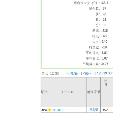
総合ランク（R）:
-68.4
試合数:
67
勝:
28
負:
31
分:
8
勝率:
.418
得点:
322
失点:
340
得失差:
-18
平均得点:
4.81
平均失点:
5.07
平均得失差:
-0.27
失点（全国）：
<<先頭へ
|
<前へ
|
27
28
29
30
R
順位
チーム名
都道府県
東京都
2801
92.4
RYUJIES