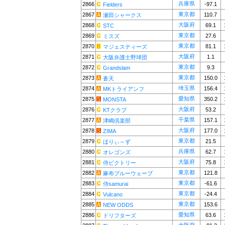
兵庫県
2866
-97.1
Fielders
東京都
2867
110.7
瀬田シャークス
大阪府
2868
69.1
STC
東京都
2869
27.6
ミスズ
東京都
2870
81.1
マジェスティーズ
大阪府
2871
1.1
大阪弁護士野球団
東京都
2872
9.3
Grandslam
東京都
2873
150.0
蒼天
埼玉県
2874
156.4
MKトライアンフ
愛知県
2875
350.2
MONSTA
大阪府
2876
53.2
KTクラブ
千葉県
2877
157.1
津嶋倶楽部
大阪府
2878
177.0
ZIMA
東京都
2879
21.5
ほりぃ～ず
兵庫県
2880
62.7
オレゴンズ
大阪府
2881
75.8
侍ビクトリー
東京都
2882
121.8
麻布ブルーウェーブ
東京都
2883
-61.6
侍samurai
東京都
2884
-24.4
Vulcano
東京都
2885
153.6
NEW ODDS
愛知県
2886
63.6
ドリフターズ