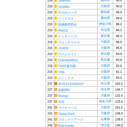
福岡県
216
90.0
JAMPAN
大阪府
216
90.0
IronMan
愛知県
216
89.8
やろみゃーズ
愛知県
216
88.6
リンドロス
神奈川県
216
88.0
荏薔薇球悠会
埼玉県
216
86.3
WaGiZ
東京都
216
86.0
インディーズ
大阪府
216
86.0
ウォッチャーズ
大阪府
216
85.8
JOKER
東京都
216
84.0
チームナイス
東京都
216
83.6
Champlu99ers
大阪府
216
82.0
THEE通天閣
大阪府
216
81.1
USA
大阪府
216
80.0
コミックス
埼玉県
237
182.2
ATHLETEGROUP
埼玉県
237
145.7
稲葉BBC
大阪府
237
132.5
Risings
神奈川県
237
125.6
JOE
大阪府
241
151.5
マナティーズ
大阪府
241
139.0
Young Guns
兵庫県
241
138.0
ブラックベアーズ
埼玉県
244
135.8
Rad Krieger