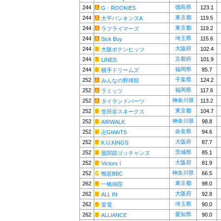
徳島県
244
123.1
G・ROOKIES
東京都
244
119.5
大平バンキンズA
東京都
244
119.2
ラフライマーズ
埼玉県
244
115.6
Sick Boy
大阪府
244
102.4
大阪ポテンヒッツ
京都府
244
101.9
LINES
福岡県
244
85.7
横手ドリームズ
千葉県
252
124.2
みんなの野球部
福岡県
252
117.6
ラミッツ
神奈川県
252
113.2
タイランドバーツ
東京都
252
104.7
世田谷スネークス
神奈川県
252
98.8
AIRWALK
奈良県
252
94.6
卍GIANTS
大阪府
252
87.7
K.U.KINGS
茨城県
252
85.1
股関節ゴッチャンズ
大阪府
252
81.9
Victors I
神奈川県
252
66.5
鴨居BBC
東京都
262
98.0
一橋病院
大阪府
262
92.8
ALL IN
埼玉県
262
90.0
雷電
愛知県
262
90.0
ALLIANCE