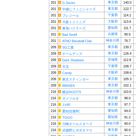
東京都
201
140.0
G.Socks
東京都
201
122.7
中綴じフィニシャーズ
千葉県
201
114.2
プレジール
大阪府
201
113.6
大阪ミニミニズ
愛知県
201
111.7
東海パクラーズ
兵庫県
201
90.5
Bad Smell
神奈川県
201
76.7
ATMJ Basaball Club
東京都
209
139.7
SG工業
東京都
209
126.4
チームデッズ
茨城県
209
112.8
Dark Shadows
千葉県
209
108.7
天宝
大阪府
209
108.6
Candy
東京都
209
105.3
東京スティンガー
東京都
209
102.1
BIKKIES
神奈川県
216
110.0
横浜ROOTS
東京都
216
98.0
ガメツルオ
東京都
216
97.7
J'z95
愛知県
216
94.0
愛知信連BC
愛知県
216
91.2
TOGO
神奈川県
216
90.0
川崎オールスターズ
東京都
216
90.0
武蔵野ヒポポタマス