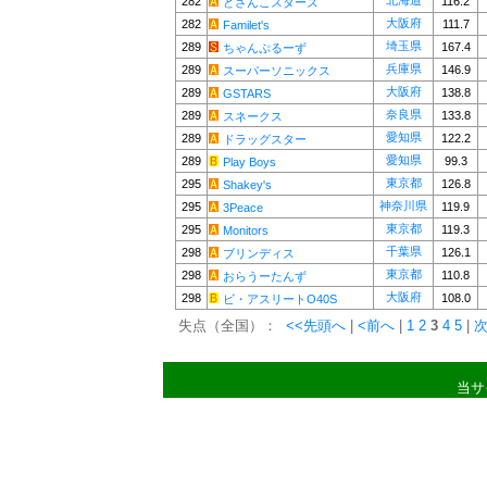
北海道
282
116.2
どさんこスターズ
大阪府
282
111.7
Familet's
埼玉県
289
167.4
ちゃんぷるーず
兵庫県
289
146.9
スーパーソニックス
大阪府
289
138.8
GSTARS
奈良県
289
133.8
スネークス
愛知県
289
122.2
ドラッグスター
愛知県
289
99.3
Play Boys
東京都
295
126.8
Shakey's
神奈川県
295
119.9
3Peace
東京都
295
119.3
Monitors
千葉県
298
126.1
ブリンディス
東京都
298
110.8
おらうーたんず
大阪府
298
108.0
ビ・アスリートO40S
失点（全国）：
<<先頭へ
|
<前へ
|
1
2
3
4
5
|
次
当サ