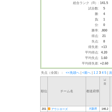
総合ランク（R）:
141.5
試合数:
5
勝:
4
負:
1
分:
0
勝率:
.800
得点:
21
失点:
8
得失差:
+13
平均得点:
4.20
平均失点:
1.60
平均得失差:
+2.60
失点（全国）：
<<先頭へ
|
<前へ
|
1
2
3
4
5
|
次
R
順位
チーム名
都道府県
大阪府
201
146.2
アウトローズ