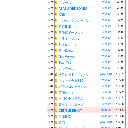
大阪府
262
90.0
モマーズ
東京都
262
90.0
AZABU REDBONES
大阪府
262
88.0
KRB
大阪府
262
87.2
ダンシングブレーブス
東京都
262
86.0
東京END
東京都
262
84.6
西新宿イーグルス
大阪府
262
83.5
フライングパンツ
東京都
262
83.3
おきゅあ～ず
大阪府
262
82.6
東中Spirits
大阪府
262
80.0
Red Wolves
東京都
262
80.0
Team767
大阪府
262
78.8
レイダース
神奈川県
278
166.1
横浜レッドウイングス
大阪府
278
159.8
トマトサラダBBC
東京都
278
158.8
ガチンコシャークス
広島県
278
102.2
広商ヤンクス
埼玉県
282
158.1
吉岡クラブ三代目
東京都
282
146.9
豊玉モンスターズ
愛知県
282
141.5
GENTLE BEAST
福岡県
282
137.6
后曲BKD
神奈川県
282
120.6
真宗