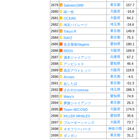
東京都
2679
157.7
Saboten1988
大阪府
2680
-16.8
緑一色
大阪府
2681
84.2
OCEAN
埼玉県
2682
-24.6
埼京パイレーツ
東京都
2683
149.9
Tokyo R
東京都
2684
75.3
RAYZ
愛知県
2685
180.1
名古屋南Siegens
大阪府
2686
169.9
REDS
兵庫県
2687
67.2
酒本ジャイアンツ
愛知県
2688
46.4
アンビシャス
大阪府
2689
118.8
高石アウトヒッツ
東京都
2690
-4.0
Arrows
東京都
2691
-51.3
あしたば
埼玉県
2692
288.3
さわやかseesaa
愛知県
2693
74.9
Wary's
東京都
2694
26.3
夢旗ジャイアンツ
大阪府
2695
174.5
Team-SECOND
愛知県
2696
35.6
KILLER WHALES
大阪府
2697
73.7
ブルーオーシャンズ
神奈川県
2698
-24.4
ネオフリーバーズ
東京都
2699
31.2
ダンガン