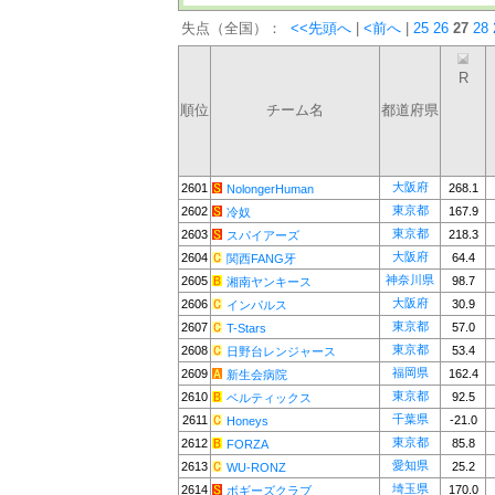
失点（全国）：
<<先頭へ
|
<前へ
|
25
26
27
28
R
順位
チーム名
都道府県
大阪府
2601
268.1
NolongerHuman
東京都
2602
167.9
冷奴
東京都
2603
218.3
スパイアーズ
大阪府
2604
64.4
関西FANG牙
神奈川県
2605
98.7
湘南ヤンキース
大阪府
2606
30.9
インパルス
東京都
2607
57.0
T-Stars
東京都
2608
53.4
日野台レンジャース
福岡県
2609
162.4
新生会病院
東京都
2610
92.5
ベルティックス
千葉県
2611
-21.0
Honeys
東京都
2612
85.8
FORZA
愛知県
2613
25.2
WU-RONZ
埼玉県
2614
170.0
ボギーズクラブ