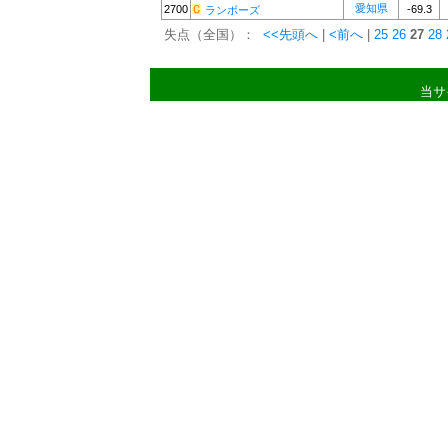
愛知県
2700
-69.3
ランボーズ
失点（全国）：
<<先頭へ
|
<前へ
|
25
26
27
28
当サ