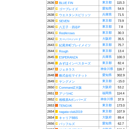
東京都
2636
115.3
BLUE FIN
愛知県
2637
54.9
ゴーブレイズ
兵庫県
2638
71.5
ウエスタンスピリッツ
東京都
2639
73.9
SEVEN
東京都
2640
7.8
八王子・四谷P
東京都
2641
30.3
RedArrows
大阪府
2642
35.5
スーパーハード
東京都
2643
75.7
紀尾井町プレイメイツ
東京都
2644
13.4
Rough
兵庫県
2645
100.3
ESPERANZA
東京都
2646
82.4
みずほインベスターズ
神奈川県
2647
116.7
ジェネラス
愛知県
2648
302.9
株式会社マイナット
東京都
2649
-15.0
ヤングメン
大阪府
2650
53.2
CommandZ大阪
福岡県
2651
114.4
アソウHC
神奈川県
2652
37.9
相模原Aボンバーズ
東京都
2653
173.0
TENGVK
東京都
2654
107.9
nagata-club2019
大阪府
2654
89.4
キャリアBBS
愛知県
2656
62.7
バッフルズ