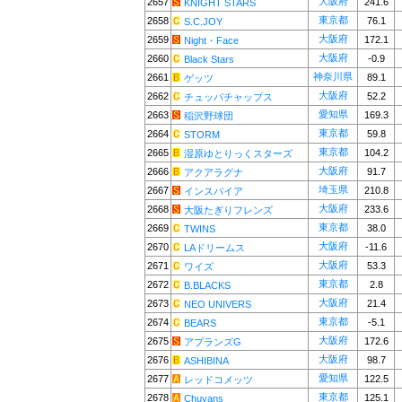
大阪府
2657
241.6
KNIGHT STARS
東京都
2658
76.1
S.C.JOY
大阪府
2659
172.1
Night・Face
大阪府
2660
-0.9
Black Stars
神奈川県
2661
89.1
ゲッツ
大阪府
2662
52.2
チュッパチャップス
愛知県
2663
169.3
稲沢野球団
東京都
2664
59.8
STORM
東京都
2665
104.2
湿原ゆとりっくスターズ
大阪府
2666
91.7
アクアラグナ
埼玉県
2667
210.8
インスパイア
大阪府
2668
233.6
大阪たぎりフレンズ
東京都
2669
38.0
TWINS
大阪府
2670
-11.6
LAドリームス
大阪府
2671
53.3
ワイズ
東京都
2672
2.8
B.BLACKS
大阪府
2673
21.4
NEO UNIVERS
東京都
2674
-5.1
BEARS
大阪府
2675
172.6
アプランズG
大阪府
2676
98.7
ASHIBINA
愛知県
2677
122.5
レッドコメッツ
東京都
2678
125.1
Chuyans