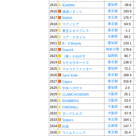
愛知県
2615
-38.8
BJAPAN
東京都
2616
193.9
成城ソネッツ
埼玉県
2617
176.7
RADIX
東京都
2618
64.9
マグノリア
東京都
2619
-1.1
東交エキスプレス
兵庫県
2620
68.2
コア・スタイル
愛知県
2621
124.1
B・S Breedz
神奈川県
2622
178.6
Snack9
福岡県
2623
90.7
（株）かねやす
東京都
2624
138.3
カサカサボーイズ
愛知県
2625
72.2
マルコスファイター
東京都
2626
168.4
Jack Knife
東京都
2627
316.9
Gigers
愛知県
2628
2.0
中央ペガサス
大阪府
2629
25.1
CLAMCHOWDER
大阪府
2630
23.4
BOMBERS
千葉県
2631
-44.5
FIREWALL
大阪府
2632
-57.8
ダングヒルズ
埼玉県
2633
164.1
Snipers
兵庫県
2634
147.7
紅組
東京都
2635
25.4
ワイルドシング