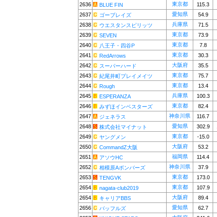
東京都
2636
115.3
BLUE FIN
愛知県
2637
54.9
ゴーブレイズ
兵庫県
2638
71.5
ウエスタンスピリッツ
東京都
2639
73.9
SEVEN
東京都
2640
7.8
八王子・四谷P
東京都
2641
30.3
RedArrows
大阪府
2642
35.5
スーパーハード
東京都
2643
75.7
紀尾井町プレイメイツ
東京都
2644
13.4
Rough
兵庫県
2645
100.3
ESPERANZA
東京都
2646
82.4
みずほインベスターズ
神奈川県
2647
116.7
ジェネラス
愛知県
2648
302.9
株式会社マイナット
東京都
2649
-15.0
ヤングメン
大阪府
2650
53.2
CommandZ大阪
福岡県
2651
114.4
アソウHC
神奈川県
2652
37.9
相模原Aボンバーズ
東京都
2653
173.0
TENGVK
東京都
2654
107.9
nagata-club2019
大阪府
2654
89.4
キャリアBBS
愛知県
2656
62.7
バッフルズ