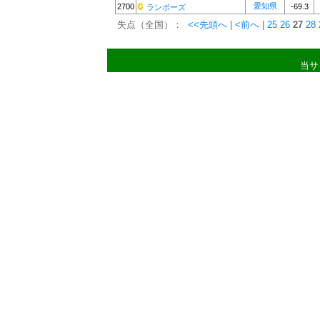
愛知県
2700
-69.3
ランボーズ
失点（全国）：
<<先頭へ
|
<前へ
|
25
26
27
28
当サ