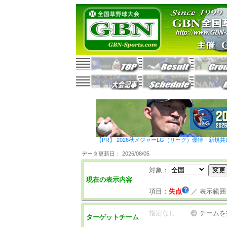
【PR】 2026秋メジャーLG（リーグ）優待・新規共
データ更新日： 2026/08/05
対象：
現在の表示内容
項目：
失点
／
表示範囲
指定なし
チームを
ターゲットチーム