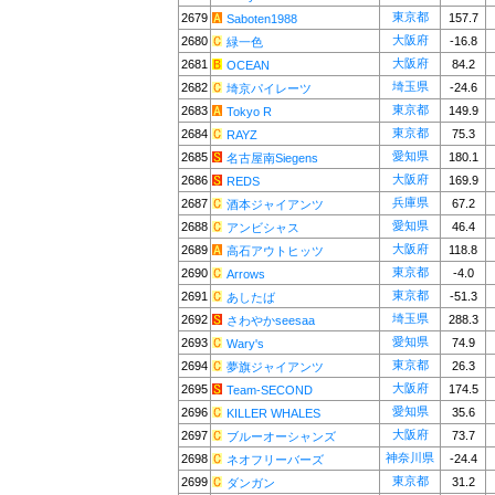
東京都
2679
157.7
Saboten1988
大阪府
2680
-16.8
緑一色
大阪府
2681
84.2
OCEAN
埼玉県
2682
-24.6
埼京パイレーツ
東京都
2683
149.9
Tokyo R
東京都
2684
75.3
RAYZ
愛知県
2685
180.1
名古屋南Siegens
大阪府
2686
169.9
REDS
兵庫県
2687
67.2
酒本ジャイアンツ
愛知県
2688
46.4
アンビシャス
大阪府
2689
118.8
高石アウトヒッツ
東京都
2690
-4.0
Arrows
東京都
2691
-51.3
あしたば
埼玉県
2692
288.3
さわやかseesaa
愛知県
2693
74.9
Wary's
東京都
2694
26.3
夢旗ジャイアンツ
大阪府
2695
174.5
Team-SECOND
愛知県
2696
35.6
KILLER WHALES
大阪府
2697
73.7
ブルーオーシャンズ
神奈川県
2698
-24.4
ネオフリーバーズ
東京都
2699
31.2
ダンガン