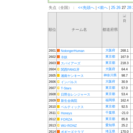
失点（全国）：
<<先頭へ
|
<前へ
|
25
26
27
28
R
順位
チーム名
都道府県
大阪府
2601
268.1
NolongerHuman
東京都
2602
167.9
冷奴
東京都
2603
218.3
スパイアーズ
大阪府
2604
64.4
関西FANG牙
神奈川県
2605
98.7
湘南ヤンキース
大阪府
2606
30.9
インパルス
東京都
2607
57.0
T-Stars
東京都
2608
53.4
日野台レンジャース
福岡県
2609
162.4
新生会病院
東京都
2610
92.5
ベルティックス
千葉県
2611
-21.0
Honeys
東京都
2612
85.8
FORZA
愛知県
2613
25.2
WU-RONZ
埼玉県
2614
170.0
ボギーズクラブ