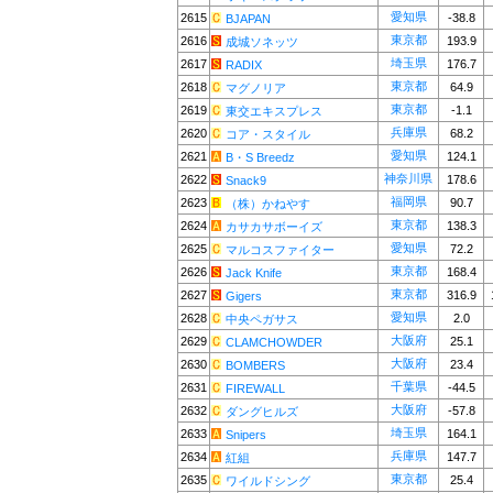
愛知県
2615
-38.8
BJAPAN
東京都
2616
193.9
成城ソネッツ
埼玉県
2617
176.7
RADIX
東京都
2618
64.9
マグノリア
東京都
2619
-1.1
東交エキスプレス
兵庫県
2620
68.2
コア・スタイル
愛知県
2621
124.1
B・S Breedz
神奈川県
2622
178.6
Snack9
福岡県
2623
90.7
（株）かねやす
東京都
2624
138.3
カサカサボーイズ
愛知県
2625
72.2
マルコスファイター
東京都
2626
168.4
Jack Knife
東京都
2627
316.9
Gigers
愛知県
2628
2.0
中央ペガサス
大阪府
2629
25.1
CLAMCHOWDER
大阪府
2630
23.4
BOMBERS
千葉県
2631
-44.5
FIREWALL
大阪府
2632
-57.8
ダングヒルズ
埼玉県
2633
164.1
Snipers
兵庫県
2634
147.7
紅組
東京都
2635
25.4
ワイルドシング