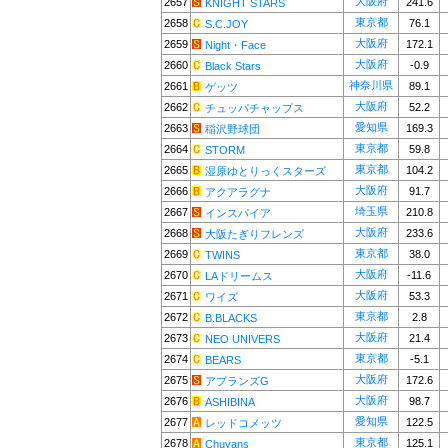
大阪府
2657
241.6
KNIGHT STARS
東京都
2658
76.1
S.C.JOY
大阪府
2659
172.1
Night・Face
大阪府
2660
-0.9
Black Stars
神奈川県
2661
89.1
ゲッツ
大阪府
2662
52.2
チュッパチャップス
愛知県
2663
169.3
稲沢野球団
東京都
2664
59.8
STORM
東京都
2665
104.2
湿原ゆとりっくスターズ
大阪府
2666
91.7
アクアラグナ
埼玉県
2667
210.8
インスパイア
大阪府
2668
233.6
大阪たぎりフレンズ
東京都
2669
38.0
TWINS
大阪府
2670
-11.6
LAドリームス
大阪府
2671
53.3
ワイズ
東京都
2672
2.8
B.BLACKS
大阪府
2673
21.4
NEO UNIVERS
東京都
2674
-5.1
BEARS
大阪府
2675
172.6
アプランズG
大阪府
2676
98.7
ASHIBINA
愛知県
2677
122.5
レッドコメッツ
東京都
2678
125.1
Chuyans