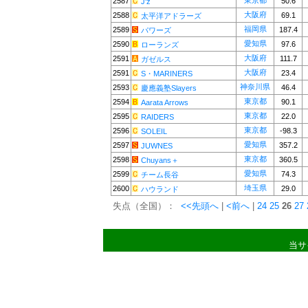
東京都
2587
50.6
J'z
大阪府
2588
69.1
太平洋アドラーズ
福岡県
2589
187.4
パワーズ
愛知県
2590
97.6
ローランズ
大阪府
2591
111.7
ガゼルス
大阪府
2591
23.4
S・MARINERS
神奈川県
2593
46.4
慶應義塾Slayers
東京都
2594
90.1
Aarata Arrows
東京都
2595
22.0
RAIDERS
東京都
2596
-98.3
SOLEIL
愛知県
2597
357.2
JUWNES
東京都
2598
360.5
Chuyans＋
愛知県
2599
74.3
チーム長谷
埼玉県
2600
29.0
ハウランド
失点（全国）：
<<先頭へ
|
<前へ
|
24
25
26
27
当サ