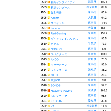
福岡県
2502
115.1
福岡インフィニティ
神奈川県
2503
89.8
横浜サンダース
東京都
2504
86.6
阪和興業
大阪府
2505
64.2
Agents
東京都
2506
-54.0
スパイラル
大阪府
2507
161.5
Imperial
東京都
2508
159.4
Red-Burning
東京都
2509
95.5
ダイアモンドバックス
千葉県
2510
77.3
ガゼル
東京都
2511
6.9
NOSIGN
東京都
2512
113.0
スペクターズ
愛知県
2513
73.3
ANDO
東京都
2514
96.0
キラーカーン
愛知県
2514
35.2
ジャンキーズ
東京都
2516
25.1
GEEK
東京都
2517
9.8
東京CB
東京都
2518
52.7
BONDS
茨城県
2519
263.6
Heaven's Powers
東京都
2520
95.6
S.D.ファイヤー
愛知県
2521
39.8
ICHIGAN
神奈川県
2522
14.3
K7