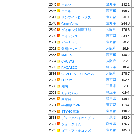
愛知県
2545
132.1
ボルツ
東京都
2546
105.7
ニコル
東京都
2547
20.9
ドンマイ・ロックス
愛知県
2548
244.8
GreenArmy
大阪府
2549
176.6
ダイキン淀川野球部
東京都
2550
234.4
エイゲンズ
東京都
2551
78.2
ピーナッツ
大阪府
2552
16.9
紫紺パワーズ
東京都
2553
130.2
MATES
大阪府
2554
-25.9
CROWS
埼玉県
2555
19.9
RAGAZZO
大阪府
2556
178.7
CHALLENITY HAWKS
東京都
2557
152.4
LUCKY
三重県
2558
-7.4
潮南
埼玉県
2559
-19.4
ちよだぐみ
埼玉県
2560
139.1
豪球会
東京都
2561
118.4
平和島CARP
東京都
2562
136.7
STYNG三軍
千葉県
2563
152.0
ブラックバイキングス
愛知県
2564
176.7
ショータイム
東京都
2565
105.8
ダフトファルコンズ