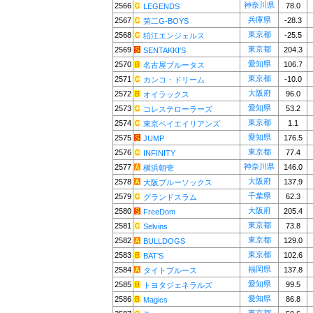
神奈川県
2566
78.0
LEGENDS
兵庫県
2567
-28.3
第二G-BOYS
東京都
2568
-25.5
狛江エンジェルス
東京都
2569
204.3
SENTAKKI'S
愛知県
2570
106.7
名古屋ブルータス
東京都
2571
-10.0
カンコ・ドリーム
大阪府
2572
96.0
オイラックス
愛知県
2573
53.2
コレステローラーズ
東京都
2574
1.1
東京ベイエイリアンズ
愛知県
2575
176.5
JUMP
東京都
2576
77.4
INFINITY
神奈川県
2577
146.0
横浜朝壱
大阪府
2578
137.9
大阪ブルーソックス
千葉県
2579
62.3
グランドスラム
大阪府
2580
205.4
FreeDom
東京都
2581
73.8
Selvins
東京都
2582
129.0
BULLDOGS
東京都
2583
102.6
BAT'S
福岡県
2584
137.8
タイトブルース
愛知県
2585
99.5
トヨタジェネラルズ
愛知県
2586
86.8
Magics