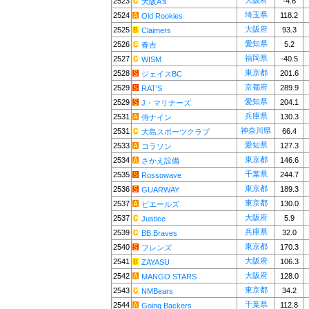
大阪府
2523
-4.6
大阪A's
埼玉県
2524
118.2
Old Rookies
大阪府
2525
93.3
Claimers
愛知県
2526
5.2
春吉
福岡県
2527
-40.5
WISM
東京都
2528
201.6
ジェイスBC
京都府
2529
289.9
RAT'S
愛知県
2529
204.1
J・マリナーズ
兵庫県
2531
130.3
侍ナイン
神奈川県
2531
66.4
大島スポーツクラブ
愛知県
2533
127.3
コラソン
東京都
2534
146.6
さかえ設備
千葉県
2535
244.7
Rossowave
東京都
2536
189.3
GUARWAY
東京都
2537
130.0
ピエールズ
大阪府
2537
5.9
Justice
兵庫県
2539
32.0
BB.Braves
東京都
2540
170.3
フレンズ
大阪府
2541
106.3
ZAYASU
大阪府
2542
128.0
MANGO STARS
東京都
2543
34.2
NMBears
千葉県
2544
112.8
Going Backers