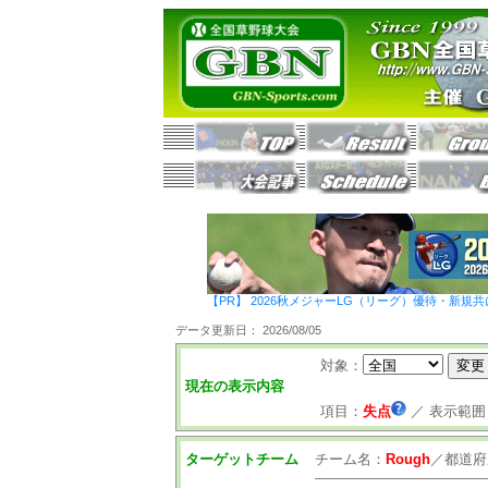
【PR】 2026秋メジャーLG（リーグ）優待・新規共
データ更新日： 2026/08/05
対象：
現在の表示内容
項目：
失点
／
表示範囲
ターゲットチーム
チーム名：
Rough
／
都道府