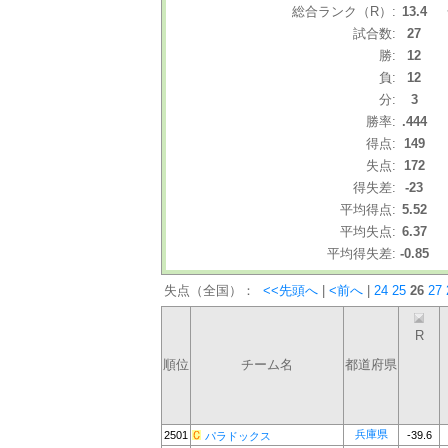
総合ランク（R）:
13.4
試合数:
27
勝:
12
負:
12
分:
3
勝率:
.444
得点:
149
失点:
172
得失差:
-23
平均得点:
5.52
平均失点:
6.37
平均得失差:
-0.85
失点（全国）：
<<先頭へ
|
<前へ
|
24
25
26
27
R
順位
チーム名
都道府県
兵庫県
2501
-39.6
パラドックス