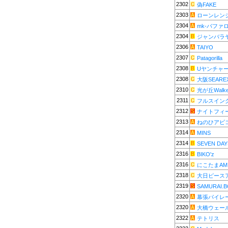
2302
偽FAKE
2303
ローンレン
2304
mk-バファ
2304
ジャンバラ
2306
TAIYO
2307
Patagorilla
2308
Uヤンチャ
2308
大阪SEARE
2310
光が丘Walke
2311
フルスイン
2312
ナイトフィ
2313
ねのひアビ
2314
MINS
2314
SEVEN DAY
2316
BIKO'z
2316
にこたまAM
2318
大日ピース
2319
SAMURAI.
2320
幕張パイレ
2320
大橋ウェー
2322
テトリス