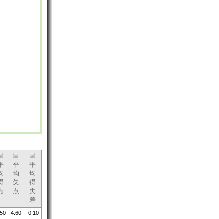
平
平
平
均
均
均
得
失
得
点
点
失
差
.50
4.60
-0.10