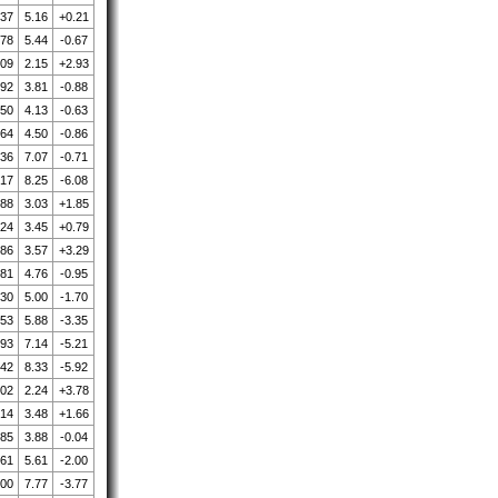
.37
5.16
+0.21
.78
5.44
-0.67
.09
2.15
+2.93
.92
3.81
-0.88
.50
4.13
-0.63
.64
4.50
-0.86
.36
7.07
-0.71
.17
8.25
-6.08
.88
3.03
+1.85
.24
3.45
+0.79
.86
3.57
+3.29
.81
4.76
-0.95
.30
5.00
-1.70
.53
5.88
-3.35
.93
7.14
-5.21
.42
8.33
-5.92
.02
2.24
+3.78
.14
3.48
+1.66
.85
3.88
-0.04
.61
5.61
-2.00
.00
7.77
-3.77