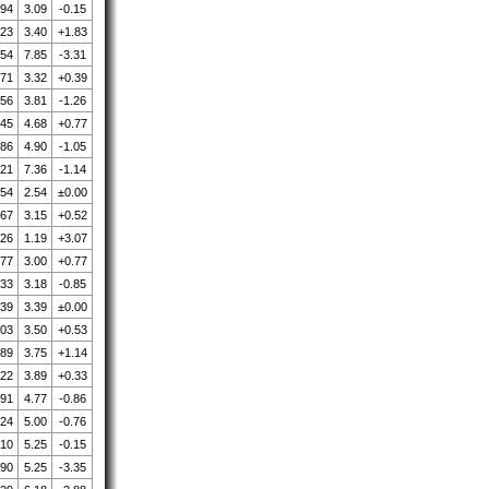
.94
3.09
-0.15
.23
3.40
+1.83
.54
7.85
-3.31
.71
3.32
+0.39
.56
3.81
-1.26
.45
4.68
+0.77
.86
4.90
-1.05
.21
7.36
-1.14
.54
2.54
±0.00
.67
3.15
+0.52
.26
1.19
+3.07
.77
3.00
+0.77
.33
3.18
-0.85
.39
3.39
±0.00
.03
3.50
+0.53
.89
3.75
+1.14
.22
3.89
+0.33
.91
4.77
-0.86
.24
5.00
-0.76
.10
5.25
-0.15
.90
5.25
-3.35