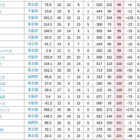
東京都
76.8
19
10
8
1
.526
102
98
+4
5
ラブ
千葉県
23.8
18
8
9
1
.444
86
98
-12
4
ス
大阪府
201.2
46
33
11
2
.717
234
99
+135
5
東京都
114.5
26
8
13
5
.308
76
99
-23
2
大阪府
108.5
24
14
9
1
.583
84
99
-15
3
大阪府
62.0
22
11
10
1
.500
80
99
-19
3
埼玉県
91.7
14
6
7
1
.429
89
99
-10
6
東京都
-1.8
12
3
9
0
.250
26
99
-73
2
ンバーズ
大阪府
155.8
33
20
10
3
.606
161
100
+61
4
ーク
東京都
104.1
29
15
14
0
.517
123
100
+23
4
ズ
東京都
191.0
28
20
6
2
.714
192
100
+92
6
福岡県
85.8
21
7
10
4
.333
80
100
-20
3
ッズ
東京都
27.0
20
4
14
2
.200
66
100
-34
3
 21
東京都
39.4
17
2
14
1
.118
43
100
-57
2
ず＋
大阪府
3.4
14
1
13
0
.071
27
100
-73
1
AGE
大阪府
-61.3
12
0
12
0
.000
29
100
-71
2
ーズ
東京都
358.2
45
36
9
0
.800
271
101
+170
6
ファンツ
東京都
148.2
29
18
11
0
.621
149
101
+48
5
ズ
福岡県
88.3
26
11
10
5
.423
100
101
-1
3
東京都
32.1
18
5
11
2
.278
65
101
-36
3
RA
東京都
20.0
13
3
10
0
.231
52
101
-49
4