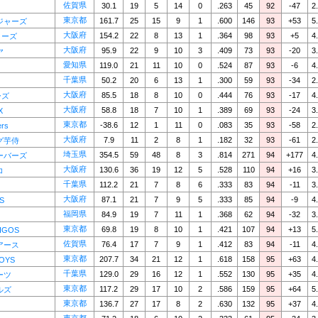
佐賀県
30.1
19
5
14
0
.263
45
92
-47
2
東京都
161.7
25
15
9
1
.600
146
93
+53
5
ジャーズ
大阪府
154.2
22
8
13
1
.364
98
93
+5
4
ローズ
大阪府
95.9
22
9
10
3
.409
73
93
-20
3
ヤ
愛知県
119.0
21
11
10
0
.524
87
93
-6
4
千葉県
50.2
20
6
13
1
.300
59
93
-34
2
大阪府
85.5
18
8
10
0
.444
76
93
-17
4
ーズ
大阪府
58.8
18
7
10
1
.389
69
93
-24
3
X
東京都
-38.6
12
1
11
0
.083
35
93
-58
2
rs
大阪府
7.9
11
2
8
1
.182
32
93
-61
2
グ芋侍
埼玉県
354.5
59
48
8
3
.814
271
94
+177
4
ーバーズ
大阪府
130.6
36
19
12
5
.528
110
94
+16
3
コ
千葉県
112.2
21
7
8
6
.333
83
94
-11
3
大阪府
87.1
21
7
9
5
.333
85
94
-9
4
S
福岡県
84.9
19
7
11
1
.368
62
94
-32
3
東京都
69.8
19
8
10
1
.421
107
94
+13
5
IGOS
佐賀県
76.4
17
7
9
1
.412
83
94
-11
4
アース
東京都
207.7
34
21
12
1
.618
158
95
+63
4
BOYS
千葉県
129.0
29
16
12
1
.552
130
95
+35
4
ーツ
東京都
117.2
29
17
10
2
.586
159
95
+64
5
ルズ
東京都
136.7
27
17
8
2
.630
132
95
+37
4