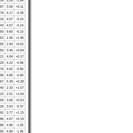
.39
5.28
-1.89
.67
3.56
+0.11
.78
4.17
-0.39
.33
4.57
-0.24
.43
4.57
-0.14
.50
9.60
-6.10
.52
1.56
+1.95
.55
2.94
+0.61
.50
3.46
+0.04
.21
4.04
+0.17
.26
4.22
-0.96
.76
4.62
-0.86
.95
4.85
-0.90
.67
5.39
+0.28
.40
2.33
+1.07
.15
2.51
+1.64
.59
3.06
+0.53
.26
3.63
-0.37
.92
3.77
+1.15
.86
4.67
+0.19
.85
4.90
-1.05
.95
4.90
-1.95