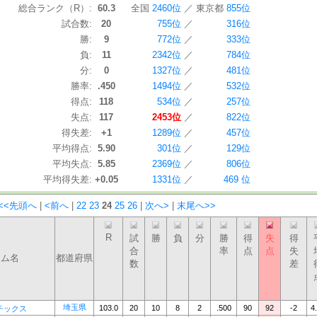
総合ランク（R）:
60.3
全国
2460位
／
東京都
855位
試合数:
20
755位
／
316位
勝:
9
772位
／
333位
負:
11
2342位
／
784位
分:
0
1327位
／
481位
勝率:
.450
1494位
／
532位
得点:
118
534位
／
257位
失点:
117
2453位
／
822位
得失差:
+1
1289位
／
457位
平均得点:
5.90
301位
／
129位
平均失点:
5.85
2369位
／
806位
平均得失差:
+0.05
1331位
／
469 位
<<先頭へ
|
<前へ
|
22
23
24
25
26
|
次へ>
|
末尾へ>>
R
試
勝
負
分
勝
得
失
得
合
率
点
点
失
ーム名
都道府県
数
差
埼玉県
103.0
20
10
8
2
.500
90
92
-2
4
チックス