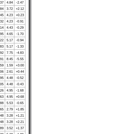
.37
4.84
-2.47
.84
3.72
+2.12
.45
4.23
+0.23
.32
4.23
-0.91
.14
4.43
-0.29
.95
4.65
-1.70
.22
5.17
-0.94
.83
5.17
-1.33
.92
7.75
-4.83
.91
8.45
-5.55
.59
1.59
+3.00
.06
2.61
+0.44
.95
4.48
-0.52
.05
4.48
-0.43
.26
4.95
-1.68
.63
4.95
+0.68
.88
5.53
-0.65
.65
2.79
+1.85
.48
3.28
+1.21
.48
3.28
+2.21
.89
3.52
+1.37