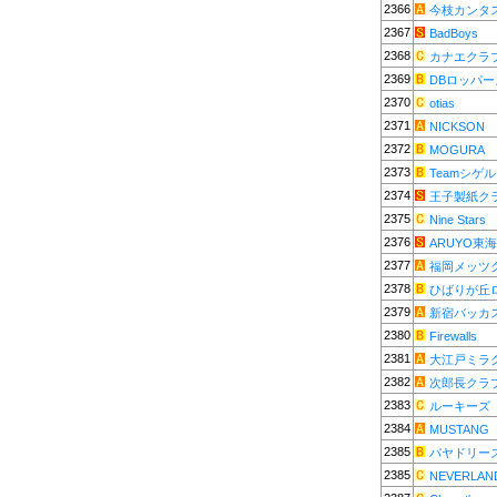
2366
今枝カンタ
2367
BadBoys
2368
カナエクラ
2369
DBロッパー
2370
otias
2371
NICKSON
2372
MOGURA
2373
Teamシゲル
2374
王子製紙ク
2375
Nine Stars
2376
ARUYO東海
2377
福岡メッツ
2378
ひばりが丘
2379
新宿バッカ
2380
Firewalls
2381
大江戸ミラ
2382
次郎長クラ
2383
ルーキーズ
2384
MUSTANG
2385
パヤドリー
2385
NEVERLAN