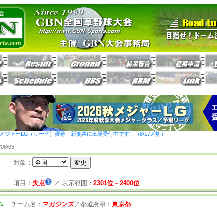
26秋メジャーLG（リーグ）優待・新規共に出場受付中です！（8/17〆切）
8/05
対象：
項目：
失点
／
表示範囲：
2301位
－
2400位
ム
チーム名：
マガジンズ
／
都道府県：
東京都