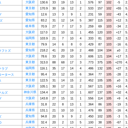
大阪府
130.6
33
19
13
1
.576
97
102
-5
2
ス
東京都
170.9
30
16
12
2
.533
157
102
+55
5
愛知県
12.6
13
3
9
1
.231
59
102
-43
4
ブ
愛知県
83.2
31
12
14
5
.387
115
103
+12
3
ズ
岐阜県
70.9
27
7
17
3
.259
69
103
-34
2
大阪府
117.0
22
10
11
1
.455
120
103
+17
5
福岡県
103.9
21
7
10
4
.333
81
103
-22
3
東京都
79.9
14
6
8
0
.429
87
103
-16
6
愛知県
218.2
41
20
19
2
.488
104
104
±0
2
ラフトズ
大阪府
78.6
33
20
10
3
.606
121
104
+17
3
東京都
313.0
88
68
17
3
.773
375
105
+270
4
福岡県
116.1
35
17
14
4
.486
132
105
+27
3
クラブ
東京都
95.4
33
12
15
6
.364
77
105
-28
2
ロータース
東京都
122.5
31
14
15
2
.452
105
105
±0
3
ス
大阪府
105.1
30
17
11
2
.567
121
105
+16
4
神奈川県
134.4
28
17
10
1
.607
137
105
+32
4
クルズ
大阪府
143.8
27
15
11
1
.556
114
105
+9
4
ブ
兵庫県
31.8
22
8
13
1
.364
86
105
-19
3
兵庫県
131.1
21
10
10
1
.476
89
105
-16
4
愛知県
94.8
20
9
9
2
.450
102
105
-3
5
ズ
兵庫県
32.4
20
2
13
5
.100
38
105
-67
1
D