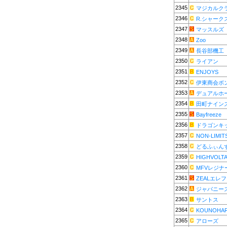
2345
マジカルク
2346
R.シャーク
2347
マッスルズ
2348
Zoo
2349
長谷部機工
2350
ライアン
2351
ENJOYS
2352
伊東商会ボ
2353
デュアルホ
2354
田町ナイン
2355
Bayfreeze
2356
ドラゴンキ
2357
NON-LIMITS
2358
どるふぃん
2359
HIGHVOLT
2360
MFVレジナ
2361
ZEALエレ
2362
ジャパニー
2363
サントス
2364
KOUNOHA
2365
アローズ