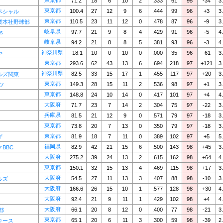
東京都
71.2
18
6
10
2
.333
61
95
-34
3
東京都
100.4
27
12
9
6
.444
99
96
+3
3
ペシャル
東京都
110.5
23
11
12
0
.478
87
96
-9
3
業本社野球部
岐阜県
97.7
21
9
8
4
.429
91
96
-5
4
s
岐阜県
94.2
21
8
8
5
.381
93
96
-3
4
神奈川県
-18.1
10
0
10
0
.000
35
96
-61
3
や
東京都
293.6
62
43
13
6
.694
218
97
+121
3
神奈川県
82.5
33
15
17
1
.455
117
97
+20
3
ルズ関東
東京都
149.3
28
15
11
2
.536
98
97
+1
3
ツ
東京都
148.8
24
10
14
0
.417
101
97
+4
4
大阪府
71.7
23
7
14
2
.304
75
97
-22
3
兵庫県
81.5
21
12
9
0
.571
79
97
-18
3
東京都
73.8
20
7
13
0
.350
79
97
-18
3
東京都
81.9
18
7
11
0
.389
102
97
+5
5
ず
福岡県
82.9
42
21
15
6
.500
143
98
+45
3
BBC
大阪府
275.2
39
24
13
2
.615
162
98
+64
4
東京都
150.1
32
15
13
4
.469
115
98
+17
3
大阪府
54.5
27
11
13
3
.407
88
98
-10
3
ルズ
大阪府
166.6
26
15
10
1
.577
128
98
+30
4
大阪府
92.4
21
9
11
1
.429
102
98
+4
4
大阪府
66.1
20
8
12
0
.400
77
98
-21
3
部
東京都
65.1
20
6
11
3
.300
59
98
-39
2
キース