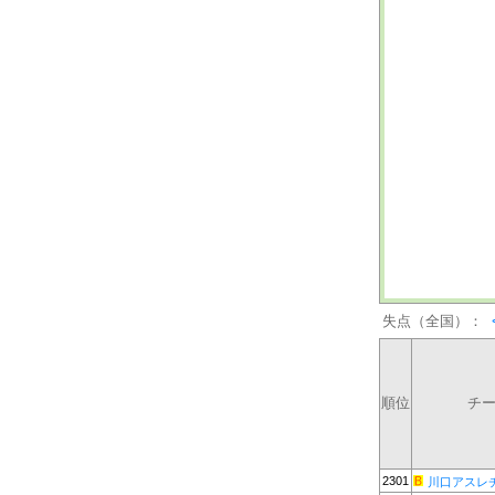
失点（全国）：
順位
チ
2301
川口アスレ