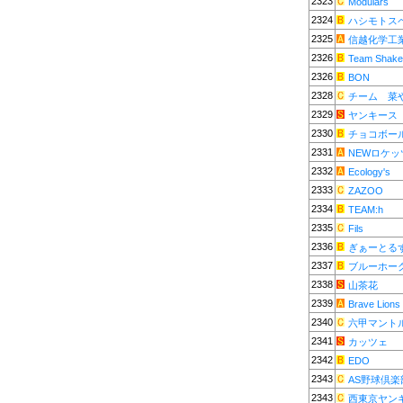
2323
Modulars
2324
ハシモトス
2325
信越化学工
2326
Team Shake
2326
BON
2328
チーム 菜
2329
ヤンキース
2330
チョコボー
2331
NEWロケッ
2332
Ecology's
2333
ZAZOO
2334
TEAM:h
2335
Fils
2336
ぎぁーとる
2337
ブルーホーク
2338
山茶花
2339
Brave Lions
2340
六甲マント
2341
カッツェ
2342
EDO
2343
AS野球倶楽
2343
西東京ヤン