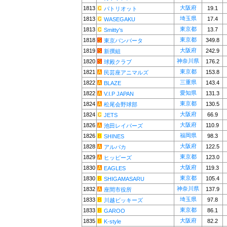
大阪府
1813
19.1
パトリオット
埼玉県
1813
17.4
WASEGAKU
東京都
1813
13.7
Smitty's
東京都
1818
349.8
東京バンバータ
大阪府
1819
242.9
新撰組
神奈川県
1820
176.2
球殿クラブ
東京都
1821
153.8
民芸座アニマルズ
三重県
1822
143.4
BLAZE
愛知県
1822
131.3
V.I.P JAPAN
東京都
1824
130.5
松尾会野球部
大阪府
1824
66.9
JETS
大阪府
1826
110.9
池田レイパーズ
福岡県
1826
98.3
SHINES
大阪府
1828
122.5
アルパカ
東京都
1829
123.0
ヒッピーズ
大阪府
1830
119.3
EAGLES
東京都
1830
105.4
SHIGAMASARU
神奈川県
1832
137.9
座間市役所
埼玉県
1833
97.8
川越ビッキーズ
東京都
1833
86.1
GAROO
大阪府
1835
82.2
K-style