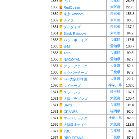
兵庫県
1857
260.5
PDT
大阪府
1858
223.5
RedOcean
東京都
1859
153.8
東京Blossom
東京都
1859
98.5
ナイス
東京都
1861
137.4
ダイダイズ
東京都
1861
94.2
Black Rainbow
兵庫県
1863
117.5
バッドボーイズ
愛知県
1863
108.7
金鯱
兵庫県
1863
99.3
zoro
愛知県
1866
62.7
NAGOYAN
大阪府
1867
52.4
ブラックホーク
千葉県
1868
97.2
ミツバッチーズ
大阪府
1869
22.7
J&K大阪野球団
神奈川県
1870
132.0
マイナーズ
埼玉県
1871
137.7
スラッシュ
大阪府
1871
130.4
大阪ドラゴンズ
兵庫県
1871
115.0
BAYS
福岡県
1871
92.0
CRANES
神奈川県
1871
82.3
マーベリックス
大阪府
1876
112.8
大阪狭山ナイツ
兵庫県
1877
102.6
YBC
千葉県
1877
87.9
RED TITANS