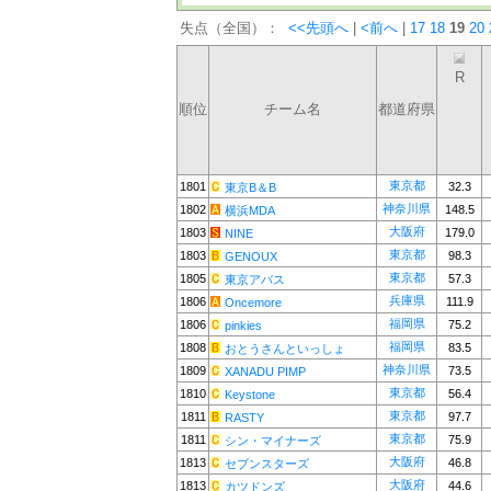
失点（全国）：
<<先頭へ
|
<前へ
|
17
18
19
20
R
順位
チーム名
都道府県
東京都
1801
32.3
東京B＆B
神奈川県
1802
148.5
横浜MDA
大阪府
1803
179.0
NINE
東京都
1803
98.3
GENOUX
東京都
1805
57.3
東京アバス
兵庫県
1806
111.9
Oncemore
福岡県
1806
75.2
pinkies
福岡県
1808
83.5
おとうさんといっしょ
神奈川県
1809
73.5
XANADU PIMP
東京都
1810
56.4
Keystone
東京都
1811
97.7
RASTY
東京都
1811
75.9
シン・マイナーズ
大阪府
1813
46.8
セブンスターズ
大阪府
1813
44.6
カツドンズ