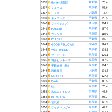
愛知県
1835
78.4
Border倶楽部
東京都
1837
58.6
ミューズ
大阪府
1837
-2.4
T-BOX
千葉県
1839
20.5
キメラーズ
埼玉県
1840
204.9
ファイナルズ
東京都
1841
117.0
HASEBE
埼玉県
1842
118.0
ウィンズ
千葉県
1843
185.6
D'LLERS
大阪府
1844
114.3
GOOD FELLOWS
東京都
1845
132.1
WESTPARKS
東京都
1845
120.1
フーバーズ
福岡県
1845
117.5
博多ビッキーズ
東京都
1848
104.8
平田倉庫（株）
大阪府
1849
131.5
西田薬局
東京都
1849
127.6
NS AJPBC
千葉県
1849
83.5
Dash
東京都
1852
73.4
Mr.
広島県
1852
43.8
広島エンドレス
東京都
1854
95.7
BERABOW
東京都
1854
69.9
若武者
東京都
1856
44.2
グッチマンゴー