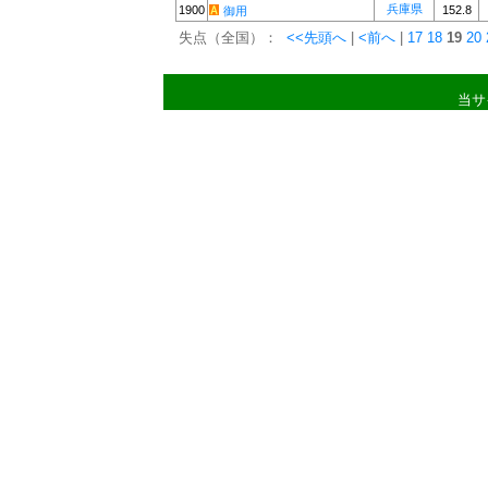
兵庫県
1900
152.8
御用
失点（全国）：
<<先頭へ
|
<前へ
|
17
18
19
20
当サ