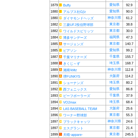
愛知県
1879
92.9
Buffy
愛知県
1880
90.0
アルプス社Gj'z
神奈川県
1880
61.2
ダイヤモンドヘッズ
東京都
1882
38.8
三菱UFJ投信野球部
東京都
1882
30.0
ワイルドスピリッツ
福岡県
1884
47.3
博多サンデーズ
東京都
1885
140.7
サージェンズ
愛知県
1885
99.2
ピアソン
千葉県
1887
155.7
千葉マリナーズ
埼玉県
1888
168.7
きくじ～ず
神奈川県
1889
112.8
湘南Voltz
大阪府
1890
114.2
堺FUNKYS
埼玉県
1891
80.2
ショーナンズ
愛知県
1892
86.8
西フェニックス
千葉県
1893
37.9
ビーフボーラーズ
埼玉県
1894
68.4
VO2max
大阪府
1894
25.6
LAS BASEBALL TEAM
東京都
1896
55.3
ワーナー野球部
神奈川県
1897
24.6
ブラックキャッツ
東京都
1897
21.4
エスグラント
東京都
1899
245.5
天晴-appare-