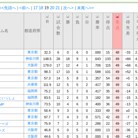
<<先頭へ
|
<前へ
|
17
18
19
20
21
|
次へ>
|
末尾へ>>
R
試
勝
負
分
勝
得
失
得
合
率
点
点
失
ーム名
都道府県
数
差
東京都
32.3
6
0
6
0
.000
15
48
-33
2
神奈川県
148.5
28
18
9
1
.643
133
49
+84
4
大阪府
179.0
17
12
4
1
.706
115
49
+66
6
東京都
98.3
17
10
6
1
.588
101
49
+52
5
東京都
57.3
14
5
8
1
.357
54
49
+5
3
兵庫県
111.9
12
5
5
2
.417
38
49
-11
3
福岡県
75.2
12
5
7
0
.417
35
49
-14
2
福岡県
83.5
11
2
6
3
.182
34
49
-15
3
といっしょ
神奈川県
73.5
10
4
6
0
.400
36
49
-13
3
MP
東京都
56.4
9
3
6
0
.333
49
49
±0
5
東京都
97.7
7
4
3
0
.571
42
49
-7
6
東京都
75.9
7
2
3
2
.286
22
49
-27
3
ナーズ
大阪府
46.8
5
0
5
0
.000
13
49
-36
2
ーズ
大阪府
44.6
5
0
5
0
.000
6
49
-43
1