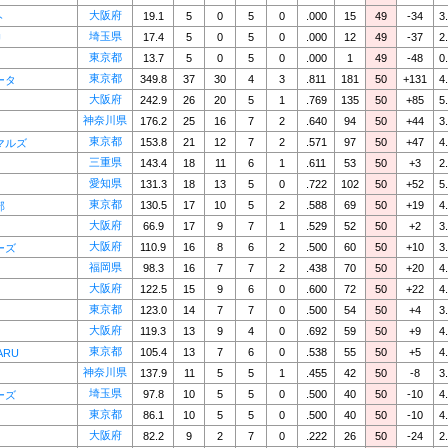
大阪府
19.1
5
0
5
0
.000
15
49
-34
3
ト
埼玉県
17.4
5
0
5
0
.000
12
49
-37
2
U
東京都
13.7
5
0
5
0
.000
1
49
-48
0
東京都
349.8
37
30
4
3
.811
181
50
+131
4
ータ
大阪府
242.9
26
20
5
1
.769
135
50
+85
5
神奈川県
176.2
25
16
7
2
.640
94
50
+44
3
東京都
153.8
21
12
7
2
.571
97
50
+47
4
マルズ
三重県
143.4
18
11
6
1
.611
53
50
+3
2
愛知県
131.3
18
13
5
0
.722
102
50
+52
5
東京都
130.5
17
10
5
2
.588
69
50
+19
4
部
大阪府
66.9
17
9
7
1
.529
52
50
+2
3
大阪府
110.9
16
8
6
2
.500
60
50
+10
3
ーズ
福岡県
98.3
16
7
7
2
.438
70
50
+20
4
大阪府
122.5
15
9
6
0
.600
72
50
+22
4
東京都
123.0
14
7
7
0
.500
54
50
+4
3
大阪府
119.3
13
9
4
0
.692
59
50
+9
4
東京都
105.4
13
7
6
0
.538
55
50
+5
4
ARU
神奈川県
137.9
11
5
5
1
.455
42
50
-8
3
埼玉県
97.8
10
5
5
0
.500
40
50
-10
4
ーズ
東京都
86.1
10
5
5
0
.500
40
50
-10
4
大阪府
82.2
9
2
7
0
.222
26
50
-24
2