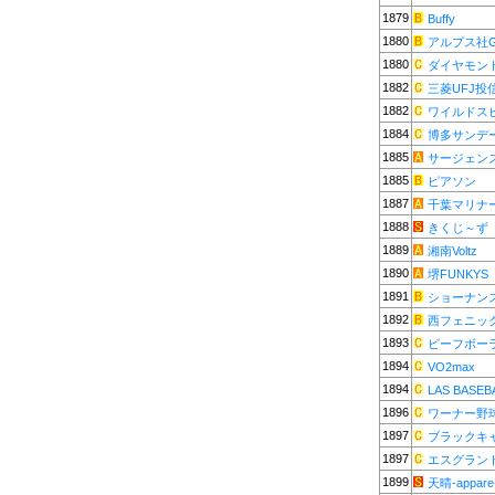
1879
Buffy
1880
アルプス社Gj
1880
ダイヤモン
1882
三菱UFJ投
1882
ワイルドス
1884
博多サンデ
1885
サージェン
1885
ピアソン
1887
千葉マリナ
1888
きくじ～ず
1889
湘南Voltz
1890
堺FUNKYS
1891
ショーナン
1892
西フェニッ
1893
ビーフボー
1894
VO2max
1894
LAS BASEB
1896
ワーナー野
1897
ブラックキ
1897
エスグラン
1899
天晴-appare