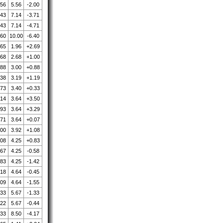
.56
5.56
-2.00
.43
7.14
-3.71
.43
7.14
-4.71
.60
10.00
-6.40
.65
1.96
+2.69
.68
2.68
+1.00
.88
3.00
+0.88
.38
3.19
+1.19
.73
3.40
+0.33
.14
3.64
+3.50
.93
3.64
+3.29
.71
3.64
+0.07
.00
3.92
+1.08
.08
4.25
+0.83
.67
4.25
-0.58
.83
4.25
-1.42
.18
4.64
-0.45
.09
4.64
-1.55
.33
5.67
-1.33
.22
5.67
-0.44
.33
8.50
-4.17