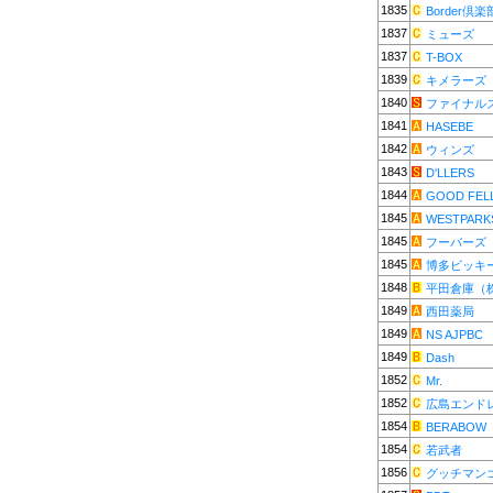
1835
Border倶楽
1837
ミューズ
1837
T-BOX
1839
キメラーズ
1840
ファイナル
1841
HASEBE
1842
ウィンズ
1843
D'LLERS
1844
GOOD FEL
1845
WESTPARK
1845
フーバーズ
1845
博多ビッキ
1848
平田倉庫（
1849
西田薬局
1849
NS AJPBC
1849
Dash
1852
Mr.
1852
広島エンド
1854
BERABOW
1854
若武者
1856
グッチマン