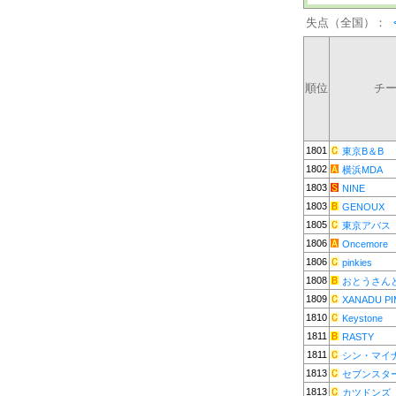
失点（全国）：
順位
チ
1801
東京B＆B
1802
横浜MDA
1803
NINE
1803
GENOUX
1805
東京アバス
1806
Oncemore
1806
pinkies
1808
おとうさん
1809
XANADU PI
1810
Keystone
1811
RASTY
1811
シン・マイ
1813
セブンスタ
1813
カツドンズ