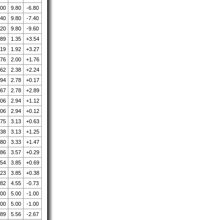
.00
9.80
-6.80
.40
9.80
-7.40
.20
9.80
-9.60
.89
1.35
+3.54
.19
1.92
+3.27
.76
2.00
+1.76
.62
2.38
+2.24
.94
2.78
+0.17
.67
2.78
+2.89
.06
2.94
+1.12
.06
2.94
+0.12
.75
3.13
+0.63
.38
3.13
+1.25
.80
3.33
+1.47
.86
3.57
+0.29
.54
3.85
+0.69
.23
3.85
+0.38
.82
4.55
-0.73
.00
5.00
-1.00
.00
5.00
-1.00
.89
5.56
-2.67