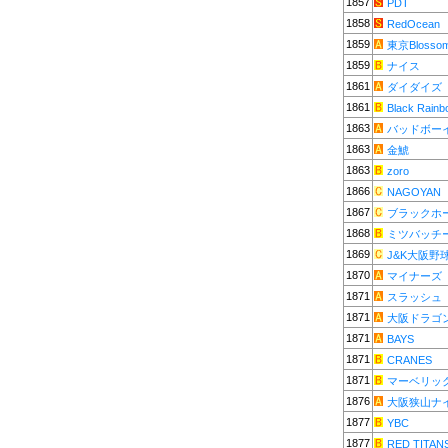
1857
PDT
1858
RedOcean
1859
東京Blosso
1859
ナイス
1861
ダイダイズ
1861
Black Rainb
1863
バッドボー
1863
金鯱
1863
zoro
1866
NAGOYAN
1867
ブラックホ
1868
ミツバッチ
1869
J&K大阪野
1870
マイナーズ
1871
スラッシュ
1871
大阪ドラゴ
1871
BAYS
1871
CRANES
1871
マーベリッ
1876
大阪狭山ナ
1877
YBC
1877
RED TITAN