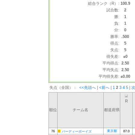
総合ランク（R）:
100.9
試合数:
2
勝:
1
負:
1
分:
0
勝率:
.500
得点:
5
失点:
5
得失差:
±0
平均得点:
2.50
平均失点:
2.50
平均得失差:
±0.00
失点（全国）：
<<先頭へ
|
<前へ
|
1
2
3
4
5
|
次
R
順位
チーム名
都道府県
東京都
76
87.0
バーディーボーイズ