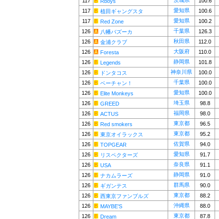
茨城県
117
100.6
Rboys
愛知県
117
100.6
植田ギャングスタ
愛知県
117
100.2
Red Zone
千葉県
126
126.3
八幡バズーカ
秋田県
126
112.0
金浦クラブ
大阪府
126
110.0
Foresta
静岡県
126
101.8
Legends
神奈川県
126
100.0
ドンタコス
千葉県
126
100.0
ベーチャン！
愛知県
126
100.0
Elite Monkeys
埼玉県
126
98.8
GREED
福岡県
126
98.0
ACTUS
東京都
126
96.5
Red smokers
東京都
126
95.2
東京オイラックス
佐賀県
126
94.0
TOPGEAR
愛知県
126
91.7
リスペクターズ
奈良県
126
91.1
USA
静岡県
126
91.0
ナカムラーズ
群馬県
126
90.0
ギガンテス
東京都
126
88.2
西東京ファンブルズ
沖縄県
126
88.0
MAYBE'S
東京都
126
87.8
Dream