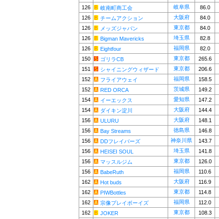
岐阜県
126
86.0
岐南町商工会
大阪府
126
84.0
チームアクション
東京都
126
84.0
メッズジャパン
埼玉県
126
82.8
Bigman Mavericks
福岡県
126
82.0
Eightfour
東京都
150
265.6
ゴリラCB
東京都
151
206.6
シャイニングウィザード
福岡県
152
158.5
フライアウェイ
茨城県
152
149.2
RED ORCA
愛知県
154
147.2
イーエックス
大阪府
154
144.4
ダイキン淀川
大阪府
156
148.1
ULURU
徳島県
156
146.8
Bay Streams
神奈川県
156
143.7
DDフレイバーズ
埼玉県
156
141.8
HEISEI SOUL
東京都
156
126.0
マッスルジム
福岡県
156
110.6
BabeRuth
大阪府
162
116.9
Hot buds
東京都
162
114.8
PIWBottles
福岡県
162
112.0
宗像プレイボーイズ
東京都
162
108.3
JOKER