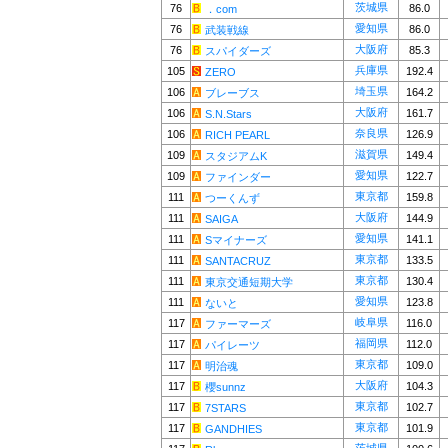
茨城県
76
86.0
．com
愛知県
76
86.0
武装戦線
大阪府
76
85.3
スパイダーズ
兵庫県
105
192.4
ZERO
埼玉県
106
164.2
ブレーブス
大阪府
106
161.7
S.N.Stars
奈良県
106
126.9
RICH PEARL
滋賀県
109
149.4
スタジアムK
愛知県
109
122.7
ファインダー
東京都
111
159.8
つーくんず
大阪府
111
144.9
SAIGA
愛知県
111
141.1
Sマイナーズ
東京都
111
133.5
SANTACRUZ
東京都
111
130.4
東京交通短期大学
愛知県
111
123.8
ないと
岐阜県
117
116.0
ファーマーズ
福岡県
117
112.0
パイレーツ
東京都
117
109.0
明治魂
大阪府
117
104.3
櫻sunnz
東京都
117
102.7
7STARS
東京都
117
101.9
GANDHIES