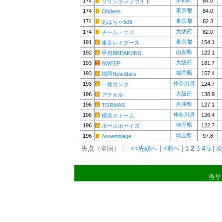
京都府
174
84.0
リリジョンプライド
東京都
174
84.0
Ohdens
東京都
174
82.3
あはちゃ505
大阪府
174
82.0
チーム・エス
東京都
191
154.1
東京レイダース
山梨県
192
122.1
甲府BREAKERS
大阪府
193
181.7
SWEEP
福岡県
193
157.4
福岡NewStars
神奈川県
193
124.7
一発カンタ
大阪府
196
138.9
アクセル
兵庫県
196
127.1
TORMAS
神奈川県
196
126.4
横浜ストーム
埼玉県
196
122.7
ボールボーイズ
埼玉県
196
97.8
Assemblage
失点（全国）：
<<先頭へ
|
<前へ
|
1
2
3
4
5
|
次
当サ