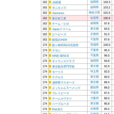
福岡県
162
104.3
JA筑紫
福岡県
162
103.2
オニセンズ
神奈川県
162
101.6
Jasmines
佐賀県
162
100.9
森石材工業
福岡県
162
97.8
チーム・ヒロ
東京都
162
93.0
Japanドリーム
京都府
162
91.0
ビービーズ
千葉県
162
87.8
蘇我JOKER
茨城県
174
100.0
龍ヶ崎ATAGO倶楽部
千葉県
174
96.3
ナヨン
千葉県
174
96.0
NINE SENCE
福岡県
174
94.8
ギャランズクラブ
東京都
174
92.9
東京観光専門学校
埼玉県
174
92.0
モーリス
東京都
174
90.0
テグルス
東京都
174
88.4
浦和寮マスオーズ
愛知県
174
88.0
よっちゃんラーメンズ
千葉県
174
87.5
ブレイビーズ
大阪府
174
86.0
チームカワヤツ
東京都
174
85.8
ベーブルーズ
兵庫県
174
85.0
Rad.B.C