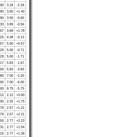
.00
3.18
-2.18
.90
3.50
+1.40
.90
3.50
-0.60
.33
3.89
-0.56
.67
3.89
+1.78
.25
4.38
-0.13
.57
5.00
+0.57
.29
5.00
-0.71
.29
5.00
-1.71
.17
5.83
-1.67
.00
5.83
-3.83
.80
7.00
-2.20
.00
7.00
-6.00
.00
8.75
-5.75
.12
2.12
+3.00
.00
2.25
+1.75
.79
2.57
+1.21
.79
2.57
+2.21
.00
2.77
+2.23
.31
2.77
+1.54
.15
2.77
+1.38