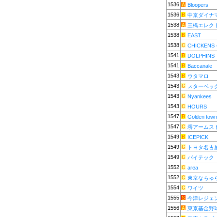
1536
Bloopers
1536
中京ダイナ
1538
三橋エレク
1538
EAST
1538
CHICKENS
1541
DOLPHINS
1541
Baccanale
1543
ウタマロ
1543
スターベッ
1543
Nyankees
1543
HOURS
1547
Golden tow
1547
堺アームス
1549
ICEPICK
1549
トヨタ名古
1549
バイテック
1552
area
1552
東京なちゅ
1554
ワイツ
1555
今津レジェ
1556
東京基金野