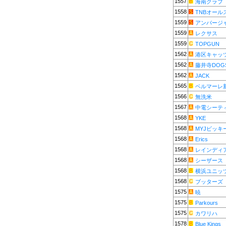
1557
海南クラブ
1558
TNBオール
1559
アンバージ
1559
レクサス
1559
TOPGUN
1562
港区キャッ
1562
藤井寺DOG
1562
JACK
1565
ベルマーレ
1566
無洗米
1567
中電シーテ
1568
YKE
1568
MYJビッキ
1568
Erics
1568
レインディ
1568
シーザース
1568
横浜ユニッ
1568
ブッターズ
1575
暁
1575
Parkours
1575
カワリハ
1578
Blue Kings