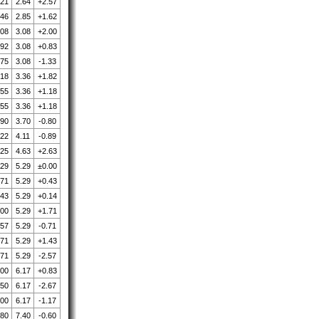
.21
2.64
+2.57
.46
2.85
+1.62
.08
3.08
+2.00
.92
3.08
+0.83
.75
3.08
-1.33
.18
3.36
+1.82
.55
3.36
+1.18
.55
3.36
+1.18
.90
3.70
-0.80
.22
4.11
-0.89
.25
4.63
+2.63
.29
5.29
±0.00
.71
5.29
+0.43
.43
5.29
+0.14
.00
5.29
+1.71
.57
5.29
-0.71
.71
5.29
+1.43
.71
5.29
-2.57
.00
6.17
+0.83
.50
6.17
-2.67
.00
6.17
-1.17
.80
7.40
-0.60