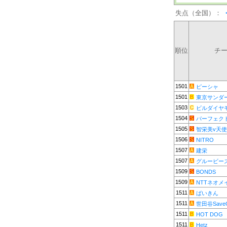
失点（全国）：
順位
チ
1501
ピーシャ
1501
東京サンダ
1503
ビルダイヤ
1504
パーフェク
1505
智栄美v天
1506
NITRO
1507
建栄
1507
グルービー
1509
BONDS
1509
NTTネオメ
1511
ばいきん
1511
世田谷Save
1511
HOT DOG
1511
Hetz