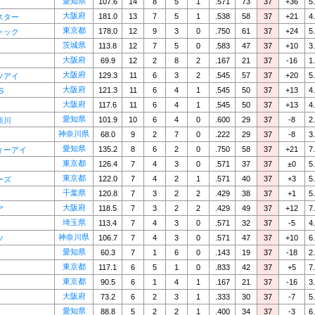
愛知県
107.6
14
8
5
1
.571
73
37
+36
5
大阪府
181.0
13
7
5
1
.538
58
37
+21
4
スター
東京都
178.0
12
9
3
0
.750
61
37
+24
5
ャック
茨城県
113.8
12
7
5
0
.583
47
37
+10
3
大阪府
69.9
12
2
8
2
.167
21
37
-16
1
大阪府
129.3
11
6
3
2
.545
57
37
+20
5
ツアイ
大阪府
121.3
11
6
4
1
.545
50
37
+13
4
S
大阪府
117.6
11
6
4
1
.545
50
37
+13
4
愛知県
101.9
10
6
4
0
.600
29
37
-8
2
新川
神奈川県
68.0
9
2
7
0
.222
29
37
-8
3
愛知県
135.2
8
6
2
0
.750
58
37
+21
7
ィーアイ
東京都
126.4
7
4
3
0
.571
37
37
±0
5
東京都
122.0
7
4
2
1
.571
40
37
+3
5
ーズ
千葉県
120.8
7
3
2
2
.429
38
37
+1
5
大阪府
118.5
7
3
2
2
.429
49
37
+12
7
ア
埼玉県
113.4
7
4
3
0
.571
32
37
-5
4
神奈川県
106.7
7
4
3
0
.571
47
37
+10
6
ツ
愛知県
60.3
7
1
6
0
.143
19
37
-18
2
東京都
117.1
6
5
1
0
.833
42
37
+5
7
東京都
90.5
6
1
4
1
.167
21
37
-16
3
大阪府
73.2
6
2
3
1
.333
30
37
-7
5
愛知県
88.8
5
2
2
1
.400
34
37
-3
6