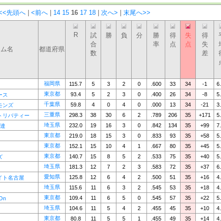
<<先頭へ
|
<前へ
|
14
15
16
17
18
|
次へ>
|
末尾へ>>
R
試
勝
負
分
勝
得
失
得
合
率
点
点
失
ーム名
都道府県
数
差
福岡県
115.7
5
3
2
0
.600
33
34
-1
6
東京都
93.4
5
2
3
0
.400
26
34
-8
5
ース
千葉県
59.8
4
0
4
0
.000
13
34
-21
3
モンズ
三重県
298.3
38
30
6
2
.789
206
35
+171
5
トリバティー
埼玉県
232.0
19
16
3
0
.842
134
35
+99
7
使達
東京都
219.0
18
15
3
0
.833
93
35
+58
5
東京都
152.1
15
10
4
1
.667
80
35
+45
5
東京都
140.7
15
8
5
2
.533
75
35
+40
5
ズ
埼玉県
181.3
12
7
2
3
.583
72
35
+37
6
愛知県
125.8
12
6
4
2
.500
51
35
+16
4
イト名古屋
埼玉県
115.6
11
6
3
2
.545
53
35
+18
4
東京都
109.4
11
6
5
0
.545
57
35
+22
5
On
埼玉県
104.6
11
5
4
2
.455
45
35
+10
4
東京都
80.8
11
5
5
1
.455
49
35
+14
4