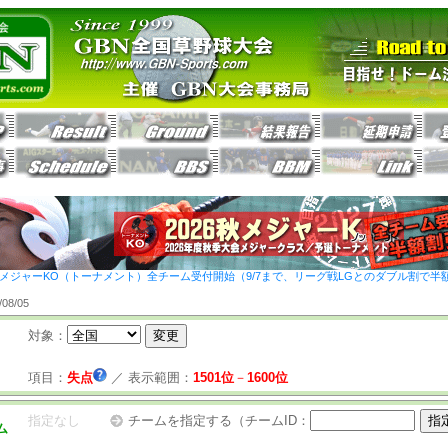
26秋メジャーKO（トーナメント）全チーム受付開始（9/7まで、リーグ戦LGとのダブル割で半
8/05
対象：
項目：
失点
／
表示範囲：
1501位
－
1600位
指定なし
チームを指定する（チームID：
ム