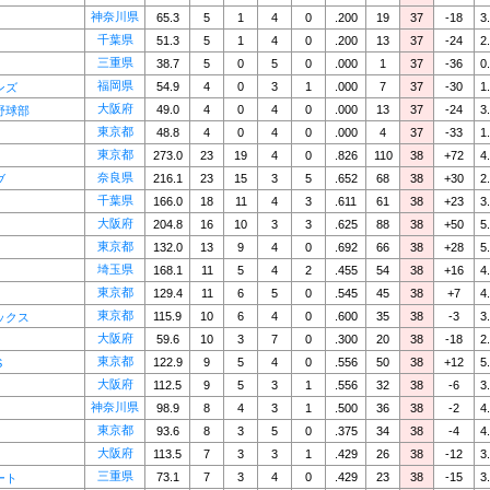
神奈川県
65.3
5
1
4
0
.200
19
37
-18
3
千葉県
51.3
5
1
4
0
.200
13
37
-24
2
三重県
38.7
5
0
5
0
.000
1
37
-36
0
福岡県
54.9
4
0
3
1
.000
7
37
-30
1
ンズ
大阪府
49.0
4
0
4
0
.000
13
37
-24
3
野球部
東京都
48.8
4
0
4
0
.000
4
37
-33
1
東京都
273.0
23
19
4
0
.826
110
38
+72
4
奈良県
216.1
23
15
3
5
.652
68
38
+30
2
ブ
千葉県
166.0
18
11
4
3
.611
61
38
+23
3
大阪府
204.8
16
10
3
3
.625
88
38
+50
5
東京都
132.0
13
9
4
0
.692
66
38
+28
5
埼玉県
168.1
11
5
4
2
.455
54
38
+16
4
東京都
129.4
11
6
5
0
.545
45
38
+7
4
東京都
115.9
10
6
4
0
.600
35
38
-3
3
ックス
大阪府
59.6
10
3
7
0
.300
20
38
-18
2
東京都
122.9
9
5
4
0
.556
50
38
+12
5
S
大阪府
112.5
9
5
3
1
.556
32
38
-6
3
神奈川県
98.9
8
4
3
1
.500
36
38
-2
4
東京都
93.6
8
3
5
0
.375
34
38
-4
4
大阪府
113.5
7
3
3
1
.429
26
38
-12
3
三重県
73.1
7
3
4
0
.429
23
38
-15
3
ート