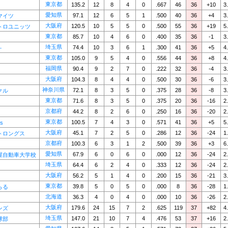
東京都
135.2
12
8
4
0
.667
46
36
+10
3
愛知県
97.1
12
6
5
1
.500
40
36
+4
3
マイツ
大阪府
120.5
10
5
5
0
.500
55
36
+19
5
トロユニッツ
東京都
85.7
10
4
6
0
.400
35
36
-1
3
埼玉県
74.4
10
3
6
1
.300
41
36
+5
4
－
東京都
105.0
9
5
4
0
.556
44
36
+8
4
福岡県
90.4
9
2
7
0
.222
32
36
-4
3
大阪府
104.3
8
4
4
0
.500
30
36
-6
3
神奈川県
72.1
8
3
5
0
.375
28
36
-8
3
クル
東京都
71.6
8
3
5
0
.375
20
36
-16
2
京都府
44.2
8
2
6
0
.250
16
36
-20
2
東京都
100.5
7
4
3
0
.571
41
36
+5
5
ns
大阪府
45.1
7
2
5
0
.286
12
36
-24
1
トロングス
京都府
100.3
6
3
1
2
.500
39
36
+3
6
愛知県
67.9
6
0
6
0
.000
12
36
-24
2
屋自動車大学校
埼玉県
64.4
6
2
4
0
.333
12
36
-24
2
大阪府
56.2
5
1
4
0
.200
15
36
-21
3
東京都
39.8
5
0
5
0
.000
8
36
-28
1
らる
北海道
36.3
4
0
4
0
.000
10
36
-26
2
大阪府
179.6
24
15
7
2
.625
119
37
+82
4
ンズ
埼玉県
147.0
21
10
7
4
.476
53
37
+16
2
球部