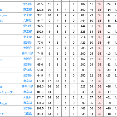
愛知県
61.5
11
2
8
1
.182
11
35
-24
1
東京都
122.8
10
5
4
1
.500
49
35
+14
4
AR
東京都
98.1
10
4
4
2
.400
29
35
-6
2
クシー
兵庫県
94.7
9
4
5
0
.444
30
35
-5
3
9匹
愛知県
94.5
9
4
2
3
.444
51
35
+16
5
東京都
109.6
8
5
3
0
.625
34
35
-1
4
東京都
143.7
7
5
2
0
.714
39
35
+4
5
愛知県
77.0
7
3
4
0
.429
30
35
-5
4
大阪府
69.7
7
2
4
1
.286
23
35
-12
3
神奈川県
74.5
6
3
2
1
.500
25
35
-10
4
大阪府
65.1
6
1
4
1
.167
12
35
-23
2
ール
愛知県
65.6
5
1
3
1
.200
24
35
-11
4
愛知県
55.0
5
0
4
1
.000
5
35
-30
1
愛知県
64.9
4
1
3
0
.250
12
35
-23
3
東京都
172.0
17
13
4
0
.765
87
36
+51
5
神奈川県
199.3
16
10
2
4
.625
64
36
+28
4
ox
東京都
186.7
14
9
5
0
.643
53
36
+17
3
ンチャーズ
大阪府
174.7
14
10
3
1
.714
67
36
+31
4
東京都
141.3
13
9
4
0
.692
65
36
+29
5
城南店
愛知県
101.5
13
6
5
2
.462
56
36
+20
4
兵庫県
85.4
13
7
5
1
.538
54
36
+18
4
グス