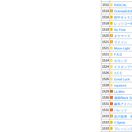
1511
RASCAL
1516
OrientalGE
1516
府中ギャラ
1518
レッツゴー
1518
No Fear
1520
オヤマーズ
1521
ライジン
1521
Moon-Light
1521
F.A.D
1524
セカンズ
1524
イスタンブ
1526
J.C.C
1526
Good Luck
1528
squeeze
1529
La Men
1530
湘南Black S
1531
練馬アドベ
1531
バレッツ
1533
佐川急便 
1533
Y.Spirits
1533
ブレッシン