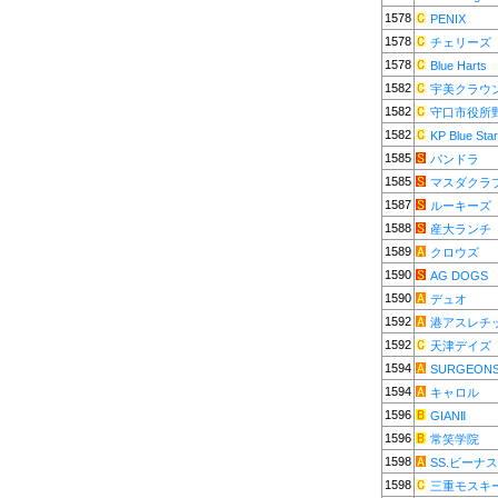
1578
PENIX
1578
チェリーズ
1578
Blue Harts
1582
宇美クラウ
1582
守口市役所
1582
KP Blue Star
1585
パンドラ
1585
マスダクラ
1587
ルーキーズ
1588
産大ランチ
1589
クロウズ
1590
AG DOGS
1590
デュオ
1592
港アスレチ
1592
天津デイズ
1594
SURGEON
1594
キャロル
1596
GIANⅡ
1596
常笑学院
1598
SS.ビーナス
1598
三重モスキ