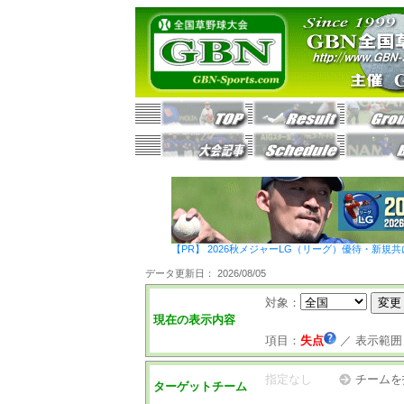
【PR】 2026秋メジャーLG（リーグ）優待・新規共
データ更新日： 2026/08/05
対象：
現在の表示内容
項目：
失点
／
表示範囲
指定なし
チームを
ターゲットチーム