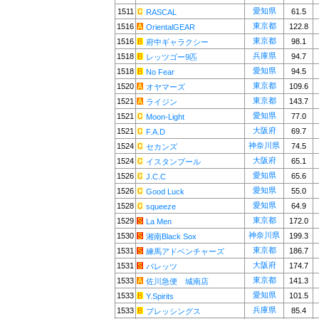
愛知県
1511
61.5
RASCAL
東京都
1516
122.8
OrientalGEAR
東京都
1516
98.1
府中ギャラクシー
兵庫県
1518
94.7
レッツゴー9匹
愛知県
1518
94.5
No Fear
東京都
1520
109.6
オヤマーズ
東京都
1521
143.7
ライジン
愛知県
1521
77.0
Moon-Light
大阪府
1521
69.7
F.A.D
神奈川県
1524
74.5
セカンズ
大阪府
1524
65.1
イスタンブール
愛知県
1526
65.6
J.C.C
愛知県
1526
55.0
Good Luck
愛知県
1528
64.9
squeeze
東京都
1529
172.0
La Men
神奈川県
1530
199.3
湘南Black Sox
東京都
1531
186.7
練馬アドベンチャーズ
大阪府
1531
174.7
バレッツ
東京都
1533
141.3
佐川急便 城南店
愛知県
1533
101.5
Y.Spirits
兵庫県
1533
85.4
ブレッシングス