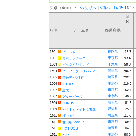
失点（全国）：
<<先頭へ
|
<前へ
|
14
15
16
17
R
順位
チーム名
都道府県
福岡県
1501
115.7
ピーシャ
東京都
1501
93.4
東京サンダース
千葉県
1503
59.8
ビルダイヤモンズ
三重県
1504
298.3
パーフェクトリバティー
埼玉県
1505
232.0
智栄美v天使達
東京都
1506
219.0
NITRO
東京都
1507
152.1
建栄
東京都
1507
140.7
グルービーズ
埼玉県
1509
181.3
BONDS
愛知県
1509
125.8
NTTネオメイト名古屋
埼玉県
1511
115.6
ばいきん
東京都
1511
109.4
世田谷SaveOn
埼玉県
1511
104.6
HOT DOG
東京都
1511
80.8
Hetz