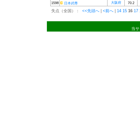
大阪府
1598
70.2
日本武尊
失点（全国）：
<<先頭へ
|
<前へ
|
14
15
16
17
当サ