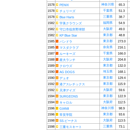
神奈川県
1578
65.3
PENIX
千葉県
1578
51.3
チェリーズ
三重県
1578
38.7
Blue Harts
福岡県
1582
54.9
宇美クラウンズ
大阪府
1582
49.0
守口市役所野球部
東京都
1582
48.8
KP Blue Star
東京都
1585
273.0
パンドラ
奈良県
1585
216.1
マスダクラブ
千葉県
1587
166.0
ルーキーズ
大阪府
1588
204.8
産大ランチ
東京都
1589
132.0
クロウズ
埼玉県
1590
168.1
AG DOGS
東京都
1590
129.4
デュオ
東京都
1592
115.9
港アスレチックス
大阪府
1592
59.6
天津デイズ
東京都
1594
122.9
SURGEONS
大阪府
1594
112.5
キャロル
神奈川県
1596
98.9
GIANⅡ
東京都
1596
93.6
常笑学院
大阪府
1598
113.5
SS.ビーナス
三重県
1598
73.1
三重モスキート