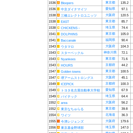
東京都
1536
135.2
Bloopers
愛知県
1536
97.1
中京ダイナマイツ
大阪府
1538
120.5
三橋エレクトロユニッツ
東京都
1538
85.7
EAST
埼玉県
1538
74.4
CHICKENS－
東京都
1541
105.0
DOLPHINS
福岡県
1541
90.4
Baccanale
大阪府
1543
104.3
ウタマロ
神奈川県
1543
72.1
スターベックル
東京都
1543
71.6
Nyankees
京都府
1543
44.2
HOURS
東京都
1547
100.5
Golden towns
大阪府
1547
45.1
堺アームストロングス
京都府
1549
100.3
ICEPICK
愛知県
1549
67.9
トヨタ名古屋自動車大学校
埼玉県
1549
64.4
バイテック
大阪府
1552
56.2
area
東京都
1552
39.8
東京なちゅらる
北海道
1554
36.3
ワイツ
大阪府
1555
179.6
今津レジェンズ
埼玉県
1556
147.0
東京基金野球部