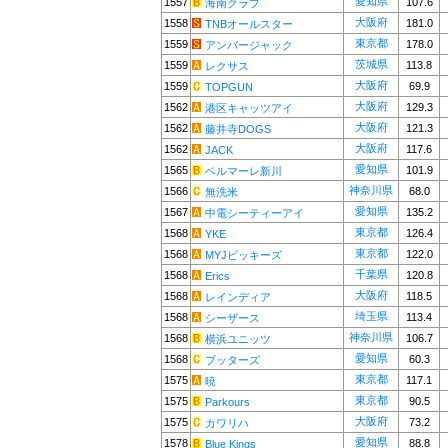
愛知県
1557
107.6
海南クラブ
大阪府
1558
181.0
TNBオールスター
東京都
1559
178.0
アンバージャック
茨城県
1559
113.8
レクサス
大阪府
1559
69.9
TOPGUN
大阪府
1562
129.3
港区キャッツアイ
大阪府
1562
121.3
藤井寺DOGS
大阪府
1562
117.6
JACK
愛知県
1565
101.9
ベルマーレ新川
神奈川県
1566
68.0
無洗米
愛知県
1567
135.2
中電シーティーアイ
東京都
1568
126.4
YKE
東京都
1568
122.0
MYJビッキーズ
千葉県
1568
120.8
Erics
大阪府
1568
118.5
レインディア
埼玉県
1568
113.4
シーザース
神奈川県
1568
106.7
横浜ユニッツ
愛知県
1568
60.3
ブッターズ
東京都
1575
117.1
暁
東京都
1575
90.5
Parkours
大阪府
1575
73.2
カワリハ
愛知県
1578
88.8
Blue Kings