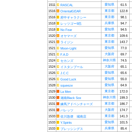
愛知県
1511
61.5
RASCAL
東京都
1516
122.8
OrientalGEAR
東京都
1516
98.1
府中ギャラクシー
兵庫県
1518
94.7
レッツゴー9匹
愛知県
1518
94.5
No Fear
東京都
1520
109.6
オヤマーズ
東京都
1521
143.7
ライジン
愛知県
1521
77.0
Moon-Light
大阪府
1521
69.7
F.A.D
神奈川県
1524
74.5
セカンズ
大阪府
1524
65.1
イスタンブール
愛知県
1526
65.6
J.C.C
愛知県
1526
55.0
Good Luck
愛知県
1528
64.9
squeeze
東京都
1529
172.0
La Men
神奈川県
1530
199.3
湘南Black Sox
東京都
1531
186.7
練馬アドベンチャーズ
大阪府
1531
174.7
バレッツ
東京都
1533
141.3
佐川急便 城南店
愛知県
1533
101.5
Y.Spirits
兵庫県
1533
85.4
ブレッシングス