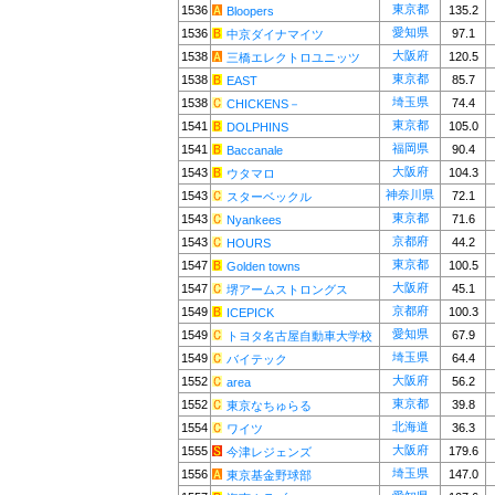
東京都
1536
135.2
Bloopers
愛知県
1536
97.1
中京ダイナマイツ
大阪府
1538
120.5
三橋エレクトロユニッツ
東京都
1538
85.7
EAST
埼玉県
1538
74.4
CHICKENS－
東京都
1541
105.0
DOLPHINS
福岡県
1541
90.4
Baccanale
大阪府
1543
104.3
ウタマロ
神奈川県
1543
72.1
スターベックル
東京都
1543
71.6
Nyankees
京都府
1543
44.2
HOURS
東京都
1547
100.5
Golden towns
大阪府
1547
45.1
堺アームストロングス
京都府
1549
100.3
ICEPICK
愛知県
1549
67.9
トヨタ名古屋自動車大学校
埼玉県
1549
64.4
バイテック
大阪府
1552
56.2
area
東京都
1552
39.8
東京なちゅらる
北海道
1554
36.3
ワイツ
大阪府
1555
179.6
今津レジェンズ
埼玉県
1556
147.0
東京基金野球部