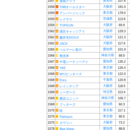
愛知県
1557
107.6
海南クラブ
大阪府
1558
181.0
TNBオールスター
東京都
1559
178.0
アンバージャック
茨城県
1559
113.8
レクサス
大阪府
1559
69.9
TOPGUN
大阪府
1562
129.3
港区キャッツアイ
大阪府
1562
121.3
藤井寺DOGS
大阪府
1562
117.6
JACK
愛知県
1565
101.9
ベルマーレ新川
神奈川県
1566
68.0
無洗米
愛知県
1567
135.2
中電シーティーアイ
東京都
1568
126.4
YKE
東京都
1568
122.0
MYJビッキーズ
千葉県
1568
120.8
Erics
大阪府
1568
118.5
レインディア
埼玉県
1568
113.4
シーザース
神奈川県
1568
106.7
横浜ユニッツ
愛知県
1568
60.3
ブッターズ
東京都
1575
117.1
暁
東京都
1575
90.5
Parkours
大阪府
1575
73.2
カワリハ
愛知県
1578
88.8
Blue Kings