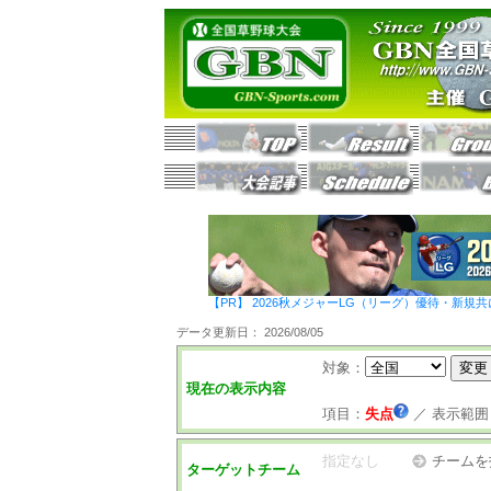
【PR】 2026秋メジャーLG（リーグ）優待・新規共
データ更新日： 2026/08/05
対象：
現在の表示内容
項目：
失点
／
表示範囲
指定なし
チームを
ターゲットチーム