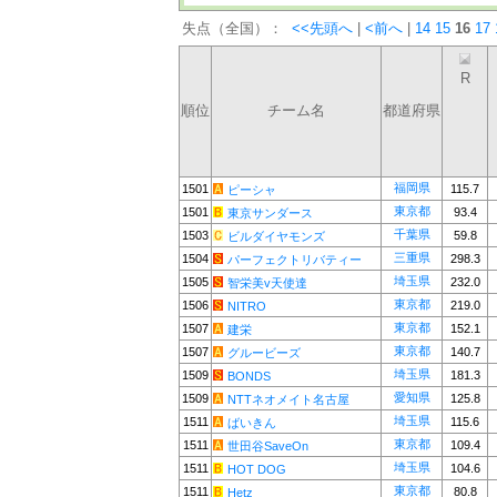
失点（全国）：
<<先頭へ
|
<前へ
|
14
15
16
17
R
順位
チーム名
都道府県
福岡県
1501
115.7
ピーシャ
東京都
1501
93.4
東京サンダース
千葉県
1503
59.8
ビルダイヤモンズ
三重県
1504
298.3
パーフェクトリバティー
埼玉県
1505
232.0
智栄美v天使達
東京都
1506
219.0
NITRO
東京都
1507
152.1
建栄
東京都
1507
140.7
グルービーズ
埼玉県
1509
181.3
BONDS
愛知県
1509
125.8
NTTネオメイト名古屋
埼玉県
1511
115.6
ばいきん
東京都
1511
109.4
世田谷SaveOn
埼玉県
1511
104.6
HOT DOG
東京都
1511
80.8
Hetz