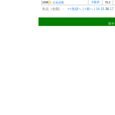
大阪府
1598
70.2
日本武尊
失点（全国）：
<<先頭へ
|
<前へ
|
14
15
16
17
当サ