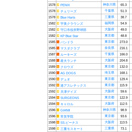
神奈川県
1578
65.3
PENIX
千葉県
1578
51.3
チェリーズ
三重県
1578
38.7
Blue Harts
福岡県
1582
54.9
宇美クラウンズ
大阪府
1582
49.0
守口市役所野球部
東京都
1582
48.8
KP Blue Star
東京都
1585
273.0
パンドラ
奈良県
1585
216.1
マスダクラブ
千葉県
1587
166.0
ルーキーズ
大阪府
1588
204.8
産大ランチ
東京都
1589
132.0
クロウズ
埼玉県
1590
168.1
AG DOGS
東京都
1590
129.4
デュオ
東京都
1592
115.9
港アスレチックス
大阪府
1592
59.6
天津デイズ
東京都
1594
122.9
SURGEONS
大阪府
1594
112.5
キャロル
神奈川県
1596
98.9
GIANⅡ
東京都
1596
93.6
常笑学院
大阪府
1598
113.5
SS.ビーナス
三重県
1598
73.1
三重モスキート