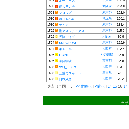
千葉県
1587
166.0
ルーキーズ
大阪府
1588
204.8
産大ランチ
東京都
1589
132.0
クロウズ
埼玉県
1590
168.1
AG DOGS
東京都
1590
129.4
デュオ
東京都
1592
115.9
港アスレチックス
大阪府
1592
59.6
天津デイズ
東京都
1594
122.9
SURGEONS
大阪府
1594
112.5
キャロル
神奈川県
1596
98.9
GIANⅡ
東京都
1596
93.6
常笑学院
大阪府
1598
113.5
SS.ビーナス
三重県
1598
73.1
三重モスキート
大阪府
1598
70.2
日本武尊
失点（全国）：
<<先頭へ
|
<前へ
|
14
15
16
17
当サ