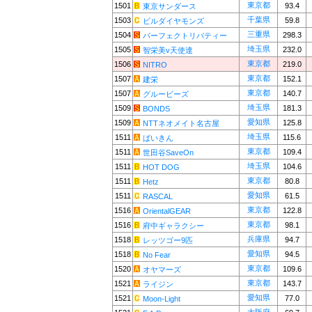
東京都
1501
93.4
東京サンダース
千葉県
1503
59.8
ビルダイヤモンズ
三重県
1504
298.3
パーフェクトリバティー
埼玉県
1505
232.0
智栄美v天使達
東京都
1506
219.0
NITRO
東京都
1507
152.1
建栄
東京都
1507
140.7
グルービーズ
埼玉県
1509
181.3
BONDS
愛知県
1509
125.8
NTTネオメイト名古屋
埼玉県
1511
115.6
ばいきん
東京都
1511
109.4
世田谷SaveOn
埼玉県
1511
104.6
HOT DOG
東京都
1511
80.8
Hetz
愛知県
1511
61.5
RASCAL
東京都
1516
122.8
OrientalGEAR
東京都
1516
98.1
府中ギャラクシー
兵庫県
1518
94.7
レッツゴー9匹
愛知県
1518
94.5
No Fear
東京都
1520
109.6
オヤマーズ
東京都
1521
143.7
ライジン
愛知県
1521
77.0
Moon-Light