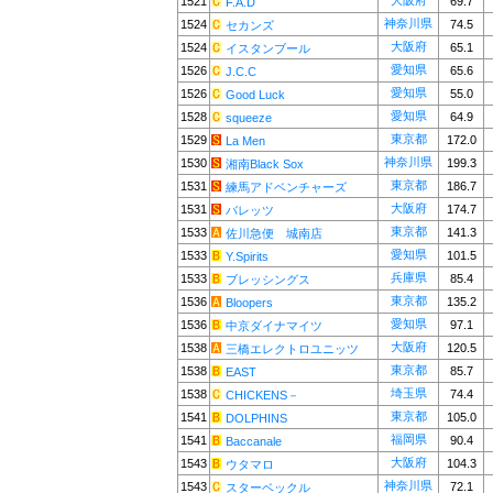
大阪府
1521
69.7
F.A.D
神奈川県
1524
74.5
セカンズ
大阪府
1524
65.1
イスタンブール
愛知県
1526
65.6
J.C.C
愛知県
1526
55.0
Good Luck
愛知県
1528
64.9
squeeze
東京都
1529
172.0
La Men
神奈川県
1530
199.3
湘南Black Sox
東京都
1531
186.7
練馬アドベンチャーズ
大阪府
1531
174.7
バレッツ
東京都
1533
141.3
佐川急便 城南店
愛知県
1533
101.5
Y.Spirits
兵庫県
1533
85.4
ブレッシングス
東京都
1536
135.2
Bloopers
愛知県
1536
97.1
中京ダイナマイツ
大阪府
1538
120.5
三橋エレクトロユニッツ
東京都
1538
85.7
EAST
埼玉県
1538
74.4
CHICKENS－
東京都
1541
105.0
DOLPHINS
福岡県
1541
90.4
Baccanale
大阪府
1543
104.3
ウタマロ
神奈川県
1543
72.1
スターベックル