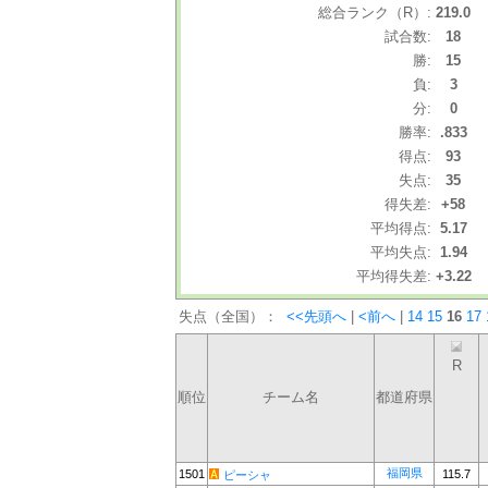
総合ランク（R）:
219.0
試合数:
18
勝:
15
負:
3
分:
0
勝率:
.833
得点:
93
失点:
35
得失差:
+58
平均得点:
5.17
平均失点:
1.94
平均得失差:
+3.22
失点（全国）：
<<先頭へ
|
<前へ
|
14
15
16
17
R
順位
チーム名
都道府県
福岡県
1501
115.7
ピーシャ