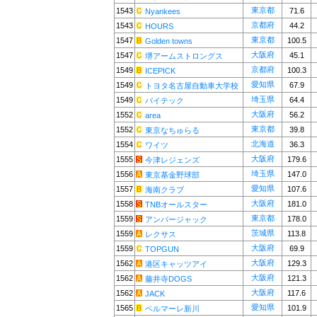
東京都
1543
71.6
Nyankees
京都府
1543
44.2
HOURS
東京都
1547
100.5
Golden towns
大阪府
1547
45.1
堺アームストロングス
京都府
1549
100.3
ICEPICK
愛知県
1549
67.9
トヨタ名古屋自動車大学校
埼玉県
1549
64.4
バイテック
大阪府
1552
56.2
area
東京都
1552
39.8
東京なちゅらる
北海道
1554
36.3
ワイツ
大阪府
1555
179.6
今津レジェンズ
埼玉県
1556
147.0
東京基金野球部
愛知県
1557
107.6
海南クラブ
大阪府
1558
181.0
TNBオールスター
東京都
1559
178.0
アンバージャック
茨城県
1559
113.8
レクサス
大阪府
1559
69.9
TOPGUN
大阪府
1562
129.3
港区キャッツアイ
大阪府
1562
121.3
藤井寺DOGS
大阪府
1562
117.6
JACK
愛知県
1565
101.9
ベルマーレ新川