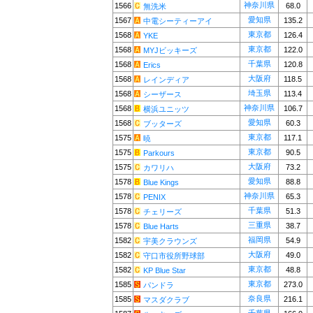
神奈川県
1566
68.0
無洗米
愛知県
1567
135.2
中電シーティーアイ
東京都
1568
126.4
YKE
東京都
1568
122.0
MYJビッキーズ
千葉県
1568
120.8
Erics
大阪府
1568
118.5
レインディア
埼玉県
1568
113.4
シーザース
神奈川県
1568
106.7
横浜ユニッツ
愛知県
1568
60.3
ブッターズ
東京都
1575
117.1
暁
東京都
1575
90.5
Parkours
大阪府
1575
73.2
カワリハ
愛知県
1578
88.8
Blue Kings
神奈川県
1578
65.3
PENIX
千葉県
1578
51.3
チェリーズ
三重県
1578
38.7
Blue Harts
福岡県
1582
54.9
宇美クラウンズ
大阪府
1582
49.0
守口市役所野球部
東京都
1582
48.8
KP Blue Star
東京都
1585
273.0
パンドラ
奈良県
1585
216.1
マスダクラブ