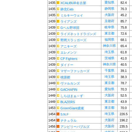
愛知県
1435
82.4
XCALIBUR名古屋
静岡県
1435
76.3
静北Cats
大阪府
1435
45.2
ミルキーウェイ
京都府
1439
85.7
ライアンズ
岐阜県
1439
75.8
Gヘル野球団
東京都
1439
72.6
ライズネットドラゴンズ
福岡県
1439
68.1
野間スラッガーズ
神奈川県
1439
65.4
アニキーズ
埼玉県
1439
61.8
エレメンツ
茨城県
1439
41.0
CP Fighters
神奈川県
1439
40.5
ダイドー
千葉県
1439
39.1
マザーファッカーズ
埼玉県
1439
38.3
桃源郷
東京都
1449
78.7
ヴァルカンズ
愛知県
1449
70.3
GACHAPIN
大阪府
1449
52.5
しらはまぁ～ず
東京都
1449
43.9
BLAZERS
東京都
1453
70.0
GreenGiant成城
埼玉県
1454
226.5
S.N.F
大阪府
1454
196.2
ナチュラル
大阪府
1456
235.5
アンビリーバブルズ