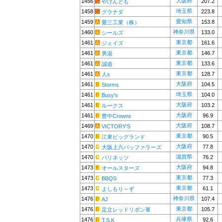
大阪府
1456
207.2
やけんども
埼玉県
1458
223.8
グラナダ
愛知県
1459
153.8
愛三工業（株）
神奈川県
1460
133.0
シールズ
東京都
1461
161.6
ジェイズ
東京都
1461
146.7
男湯
東京都
1461
133.6
誠道
東京都
1461
128.7
人s
大阪府
1461
104.5
Storms
埼玉県
1461
104.0
Busy's
大阪府
1461
103.2
ルークス
大阪府
1461
96.9
豊中Crowns
大阪府
1469
108.7
VICTORY'S
東京都
1470
90.5
江東ビッグランド
大阪府
1470
77.8
大阪上六バッファラーズ
滋賀県
1470
76.2
バリネッツ
大阪府
1473
94.8
オールスターズ
東京都
1473
77.3
BBQS
東京都
1473
61.1
よしもり～ず
神奈川県
1476
107.4
AJ
東京都
1476
105.7
足立レッドリボン軍
兵庫県
1476
92.6
T.S.K