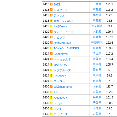
千葉県
1413
121.9
JAZZ
京都府
1413
113.2
ドスターズ
北海道
1413
112.1
テンプル
京都府
1413
98.8
京都インパルス
神奈川県
1413
93.1
川崎Errors
大阪府
1420
129.4
ウォーリアーズ
東京都
1420
127.9
ホビッツ
神奈川県
1420
122.6
横浜Monkeys
東京都
1420
103.6
TOKYO HAMMERS
埼玉県
1424
117.2
GenesisWⅡ
大阪府
1424
116.4
べーちゃんず
東京都
1424
105.7
MAZIORA
愛知県
1424
85.0
トラブルーズ
東京都
1424
79.8
PHOENIX
東京都
1424
67.6
スパロー
大阪府
1430
111.7
大阪Elephants
大阪府
1430
102.5
J.K
兵庫県
1430
101.3
KAMBACY
千葉県
1430
100.6
D-rays
大分県
1430
89.6
ARA4
大阪府
1435
92.9
アーソンズ