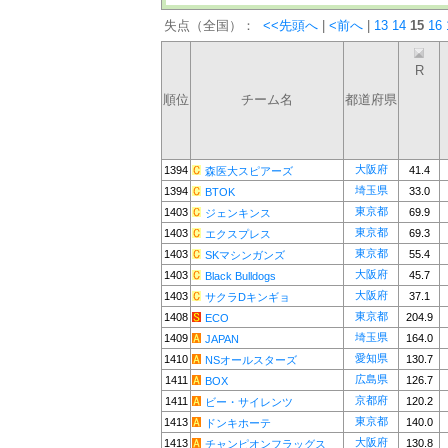
失点（全国）：
<<先頭へ
|
<前へ
|
13
14
15
16
R
順位
チーム名
都道府県
大阪府
1394
41.4
森医大スピアーズ
埼玉県
1394
33.0
BTOK
東京都
1403
69.9
ジェンキンス
東京都
1403
69.3
エクスプレス
東京都
1403
55.4
SKマシンガンズ
大阪府
1403
45.7
Black Bulldogs
大阪府
1403
37.1
サクラDキンギョ
東京都
1408
204.9
ECO
埼玉県
1409
164.0
JAPAN
愛知県
1410
130.7
NSオールスターズ
広島県
1411
126.7
BOX
京都府
1411
120.2
ビー・サイレンツ
東京都
1413
140.0
ドンキホーテ
大阪府
1413
130.8
チャンピオンフラッグス