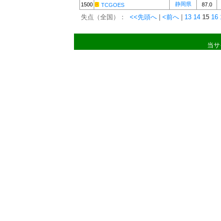
静岡県
1500
87.0
TCGOES
失点（全国）：
<<先頭へ
|
<前へ
|
13
14
15
16
当サ