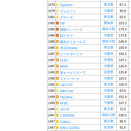
東京都
1479
67.3
51pond's
大阪府
1479
45.8
ヴェルフェ
東京都
1481
62.0
マローズ
愛知県
1482
223.2
VIP
神奈川県
1483
179.3
相模ランバーズ
大阪府
1484
173.8
柏クラブ
神奈川県
1485
145.6
横浜オリオールズ
埼玉県
1485
105.9
埼玉Dreams
大阪府
1487
150.1
ビーチボーイズ
京都府
1487
147.1
FLEX
大阪府
1487
120.4
WINS
佐賀県
1490
125.8
南オールスターズ
大阪府
1490
110.5
スナイパーズ
東京都
1492
100.9
LACOTE
北海道
1492
63.5
Wild Cats
大阪府
1494
151.4
YipsNine
千葉県
1495
147.2
KFBC
東京都
1495
72.6
JOY'S
神奈川県
1497
100.5
J-DREAM
東京都
1497
95.4
Galaxy
佐賀県
1497
91.5
KING GOING