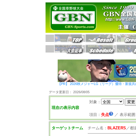
【PR】 2026秋メジャーLG（リーグ）優待・新規共
データ更新日： 2026/08/05
対象：
現在の表示内容
項目：
失点
／
表示範囲
ターゲットチーム
チーム名：
BLAZERS
／
都