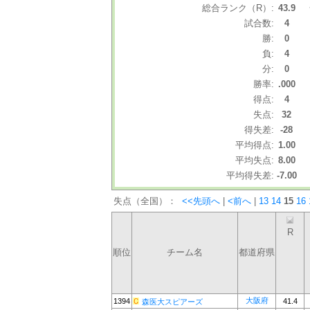
総合ランク（R）:
43.9
試合数:
4
勝:
0
負:
4
分:
0
勝率:
.000
得点:
4
失点:
32
得失差:
-28
平均得点:
1.00
平均失点:
8.00
平均得失差:
-7.00
失点（全国）：
<<先頭へ
|
<前へ
|
13
14
15
16
R
順位
チーム名
都道府県
大阪府
1394
41.4
森医大スピアーズ