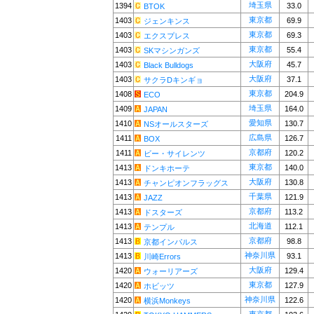
埼玉県
1394
33.0
BTOK
東京都
1403
69.9
ジェンキンス
東京都
1403
69.3
エクスプレス
東京都
1403
55.4
SKマシンガンズ
大阪府
1403
45.7
Black Bulldogs
大阪府
1403
37.1
サクラDキンギョ
東京都
1408
204.9
ECO
埼玉県
1409
164.0
JAPAN
愛知県
1410
130.7
NSオールスターズ
広島県
1411
126.7
BOX
京都府
1411
120.2
ビー・サイレンツ
東京都
1413
140.0
ドンキホーテ
大阪府
1413
130.8
チャンピオンフラッグス
千葉県
1413
121.9
JAZZ
京都府
1413
113.2
ドスターズ
北海道
1413
112.1
テンプル
京都府
1413
98.8
京都インパルス
神奈川県
1413
93.1
川崎Errors
大阪府
1420
129.4
ウォーリアーズ
東京都
1420
127.9
ホビッツ
神奈川県
1420
122.6
横浜Monkeys