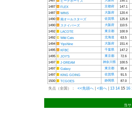
大阪府
1487
150.1
ビーチボーイズ
京都府
1487
147.1
FLEX
大阪府
1487
120.4
WINS
佐賀県
1490
125.8
南オールスターズ
大阪府
1490
110.5
スナイパーズ
東京都
1492
100.9
LACOTE
北海道
1492
63.5
Wild Cats
大阪府
1494
151.4
YipsNine
千葉県
1495
147.2
KFBC
東京都
1495
72.6
JOY'S
神奈川県
1497
100.5
J-DREAM
東京都
1497
95.4
Galaxy
佐賀県
1497
91.5
KING GOING
静岡県
1500
87.0
TCGOES
失点（全国）：
<<先頭へ
|
<前へ
|
13
14
15
16
当サ