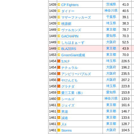
茨城県
1439
41.0
CP Fighters
神奈川県
1439
40.5
ダイドー
千葉県
1439
39.1
マザーファッカーズ
埼玉県
1439
38.3
桃源郷
東京都
1449
78.7
ヴァルカンズ
愛知県
1449
70.3
GACHAPIN
大阪府
1449
52.5
しらはまぁ～ず
東京都
1449
43.9
BLAZERS
東京都
1453
70.0
GreenGiant成城
埼玉県
1454
226.5
S.N.F
大阪府
1454
196.2
ナチュラル
大阪府
1456
235.5
アンビリーバブルズ
大阪府
1456
207.2
やけんども
埼玉県
1458
223.8
グラナダ
愛知県
1459
153.8
愛三工業（株）
神奈川県
1460
133.0
シールズ
東京都
1461
161.6
ジェイズ
東京都
1461
146.7
男湯
東京都
1461
133.6
誠道
東京都
1461
128.7
人s
大阪府
1461
104.5
Storms