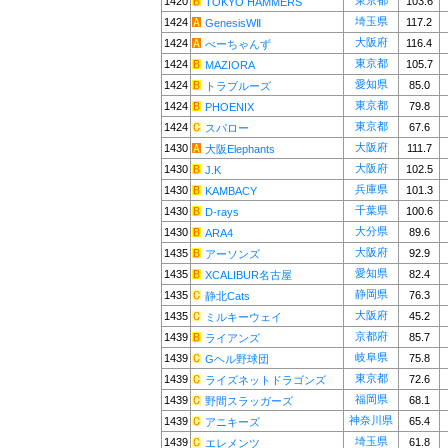
東京都
1420
103.6
TOKYO HAMMERS
埼玉県
1424
117.2
GenesisWⅡ
大阪府
1424
116.4
べーちゃんず
東京都
1424
105.7
MAZIORA
愛知県
1424
85.0
トラブルーズ
東京都
1424
79.8
PHOENIX
東京都
1424
67.6
スパロー
大阪府
1430
111.7
大阪Elephants
大阪府
1430
102.5
J.K
兵庫県
1430
101.3
KAMBACY
千葉県
1430
100.6
D-rays
大分県
1430
89.6
ARA4
大阪府
1435
92.9
アーソンズ
愛知県
1435
82.4
XCALIBUR名古屋
静岡県
1435
76.3
静北Cats
大阪府
1435
45.2
ミルキーウェイ
京都府
1439
85.7
ライアンズ
岐阜県
1439
75.8
Gヘル野球団
東京都
1439
72.6
ライズネットドラゴンズ
福岡県
1439
68.1
野間スラッガーズ
神奈川県
1439
65.4
アニキーズ
埼玉県
1439
61.8
エレメンツ