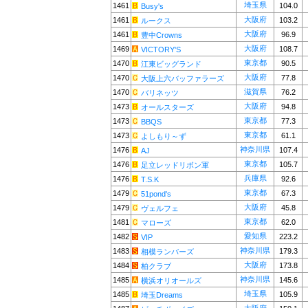
埼玉県
1461
104.0
Busy's
大阪府
1461
103.2
ルークス
大阪府
1461
96.9
豊中Crowns
大阪府
1469
108.7
VICTORY'S
東京都
1470
90.5
江東ビッグランド
大阪府
1470
77.8
大阪上六バッファラーズ
滋賀県
1470
76.2
バリネッツ
大阪府
1473
94.8
オールスターズ
東京都
1473
77.3
BBQS
東京都
1473
61.1
よしもり～ず
神奈川県
1476
107.4
AJ
東京都
1476
105.7
足立レッドリボン軍
兵庫県
1476
92.6
T.S.K
東京都
1479
67.3
51pond's
大阪府
1479
45.8
ヴェルフェ
東京都
1481
62.0
マローズ
愛知県
1482
223.2
VIP
神奈川県
1483
179.3
相模ランバーズ
大阪府
1484
173.8
柏クラブ
神奈川県
1485
145.6
横浜オリオールズ
埼玉県
1485
105.9
埼玉Dreams