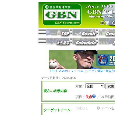
【PR】 2026秋メジャーLG（リーグ）優待・新規共
データ更新日： 2026/08/05
対象：
現在の表示内容
項目：
失点
／
表示範囲
指定なし
チームを
ターゲットチーム