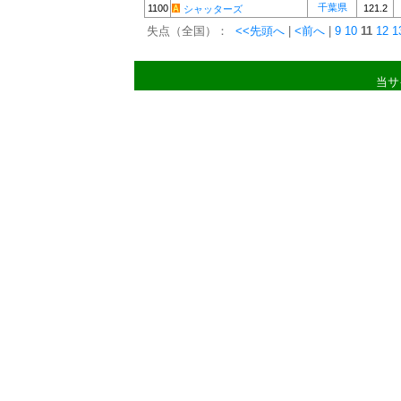
千葉県
1100
121.2
シャッターズ
失点（全国）：
<<先頭へ
|
<前へ
|
9
10
11
12
1
当サ