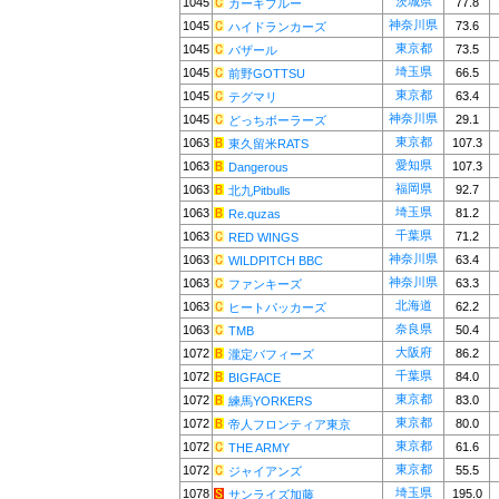
茨城県
1045
77.8
カーキブルー
神奈川県
1045
73.6
ハイドランカーズ
東京都
1045
73.5
バザール
埼玉県
1045
66.5
前野GOTTSU
東京都
1045
63.4
テグマリ
神奈川県
1045
29.1
どっちボーラーズ
東京都
1063
107.3
東久留米RATS
愛知県
1063
107.3
Dangerous
福岡県
1063
92.7
北九Pitbulls
埼玉県
1063
81.2
Re.quzas
千葉県
1063
71.2
RED WINGS
神奈川県
1063
63.4
WILDPITCH BBC
神奈川県
1063
63.3
ファンキーズ
北海道
1063
62.2
ヒートパッカーズ
奈良県
1063
50.4
TMB
大阪府
1072
86.2
瀧定バフィーズ
千葉県
1072
84.0
BIGFACE
東京都
1072
83.0
練馬YORKERS
東京都
1072
80.0
帝人フロンティア東京
東京都
1072
61.6
THE ARMY
東京都
1072
55.5
ジャイアンズ
埼玉県
1078
195.0
サンライズ加藤