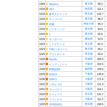
東京都
1004
58.2
Masters
秋田県
1016
111.1
VEX
東京都
1016
102.7
栗平スクイッズ
東京都
1016
96.3
ラッパーズ
神奈川県
1016
95.3
武蔵
東京都
1016
94.6
バンディッツ
東京都
1016
92.6
J
愛知県
1016
53.9
サンダース
埼玉県
1023
62.4
ノドグラーズ
東京都
1023
56.2
TMCペタジーニ
東京都
1025
93.0
アウトローズ
茨城県
1026
265.5
Rashly
大阪府
1027
252.5
インフィニート
福岡県
1028
159.6
野崎組BB
千葉県
1029
149.4
KINGS
大阪府
1030
171.6
SPATS
大阪府
1031
121.3
ツネヒゴロ
大阪府
1031
119.1
コンパクツ
埼玉県
1033
122.7
スゥィーツ
大阪府
1033
111.3
ファンクス
東京都
1033
108.5
JFRIENDS