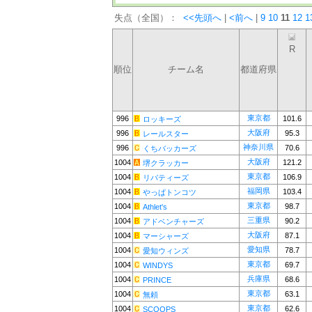
失点（全国）：
<<先頭へ
|
<前へ
|
9
10
11
12
1
R
順位
チーム名
都道府県
東京都
996
101.6
ロッキーズ
大阪府
996
95.3
レールスター
神奈川県
996
70.6
くちバッカーズ
大阪府
1004
121.2
堺クラッカー
東京都
1004
106.9
リバティーズ
福岡県
1004
103.4
やっぱトンコツ
東京都
1004
98.7
Athlet's
三重県
1004
90.2
アドベンチャーズ
大阪府
1004
87.1
マーシャーズ
愛知県
1004
78.7
愛知ウィンズ
東京都
1004
69.7
WINDYS
兵庫県
1004
68.6
PRINCE
東京都
1004
63.1
無頼
東京都
1004
62.6
SCOOPS