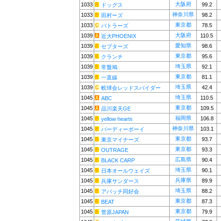
大阪府
1033
99.2
ドッグス
神奈川県
1033
98.2
田村ーズ
東京都
1033
78.5
バトラーズ
大阪府
1039
110.5
近大PHOENIX
愛知県
1039
98.6
セプターズ
東京都
1039
95.6
クランチ
埼玉県
1039
92.1
常盤鳩
東京都
1039
81.1
一直線
埼玉県
1039
42.4
軟球会レッドスパイダー
埼玉県
1045
110.5
ABC
東京都
1045
109.5
品川楽天GE
福岡県
1045
106.8
yellow hearts
神奈川県
1045
103.1
バーディーボーイ
東京都
1045
93.7
東京マイナーズ
東京都
1045
93.3
OUTRAGE
広島県
1045
90.4
BLACK CARP
埼玉県
1045
90.1
日本オールウェイズ
兵庫県
1045
89.9
兵庫サンダース
埼玉県
1045
88.2
アパッチ同好会
東京都
1045
87.3
BEAT
東京都
1045
79.9
菅原JAPAN