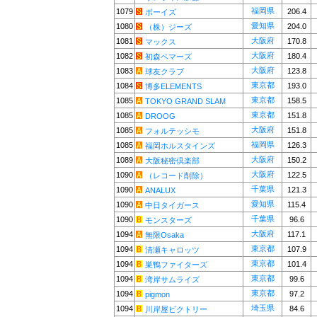
福岡県
1079
206.4
ボーイズ
愛知県
1080
204.0
（株）ジーズ
大阪府
1081
170.8
マックス
大阪府
1082
180.4
初森ベマーズ
大阪府
1083
123.8
球友クラブ
東京都
1084
193.0
博多ELEMENTS
東京都
1085
158.5
TOKYO GRAND SLAM
東京都
1085
151.8
DROOG
大阪府
1085
151.8
フォルテッシモ
福岡県
1085
126.3
福岡ホルスタインズ
大阪府
1089
150.2
大阪秘密倶楽部
大阪府
1090
122.5
（レコード削除）
千葉県
1090
121.3
ANALUX
愛知県
1090
115.4
中日タイガース
千葉県
1090
96.6
モンスターズ
大阪府
1094
117.1
無限Osaka
東京都
1094
107.9
清瀬キャロッツ
東京都
1094
101.4
巣鴨ファイターズ
東京都
1094
99.6
湾岸サムライズ
東京都
1094
97.2
pigmon
埼玉県
1094
84.6
川岸屋ビクトリー