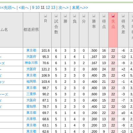
<<先頭へ
|
<前へ
|
9
10
11
12
13
|
次へ>
|
末尾へ>>
R
試
勝
負
分
勝
得
失
得
合
率
点
点
失
ーム名
都道府県
数
差
東京都
101.6
6
3
3
0
.500
16
22
-6
2
大阪府
95.3
6
1
4
1
.167
10
22
-12
1
ー
神奈川県
70.6
6
1
3
2
.167
13
22
-9
2
ーズ
大阪府
121.2
5
3
2
0
.600
24
22
+2
4
ー
東京都
106.9
5
2
3
0
.400
25
22
+3
5
ズ
福岡県
103.4
5
2
3
0
.400
21
22
-1
4
コツ
東京都
98.7
5
2
3
0
.400
19
22
-3
3
三重県
90.2
5
3
2
0
.600
19
22
-3
3
ャーズ
大阪府
87.1
5
2
3
0
.400
15
22
-7
3
ズ
愛知県
78.7
5
2
3
0
.400
12
22
-10
2
ズ
東京都
69.7
5
1
4
0
.200
22
22
±0
4
兵庫県
68.6
5
1
4
0
.200
13
22
-9
2
東京都
63.1
5
1
4
0
.200
13
22
-9
2
東京都
62.6
5
1
4
0
.200
9
22
-13
1