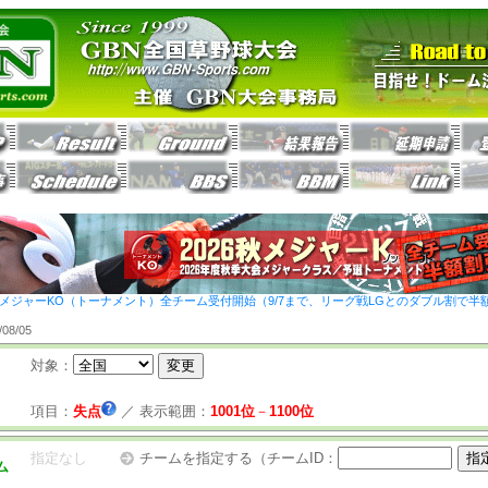
26秋メジャーKO（トーナメント）全チーム受付開始（9/7まで、リーグ戦LGとのダブル割で半
8/05
対象：
項目：
失点
／
表示範囲：
1001位
－
1100位
指定なし
チームを指定する（チームID：
ム