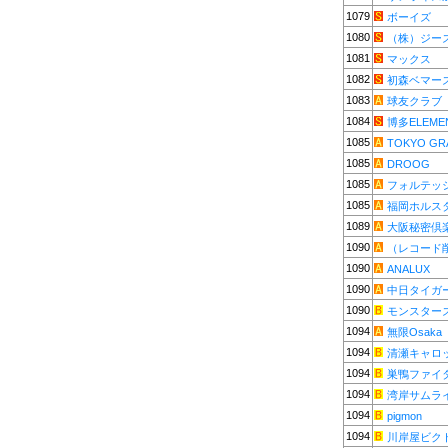
1079
ボーイズ
1080
（株）ジー
1081
マックス
1082
初森ベマー
1083
球友クラブ
1084
博多ELEME
1085
TOKYO GR
1085
DROOG
1085
フォルテッ
1085
福岡ホルス
1089
大阪秘密倶
1090
（レコード
1090
ANALUX
1090
中日タイガ
1090
モンスター
1094
無限Osaka
1094
清瀬キャロ
1094
巣鴨ファイ
1094
湾岸サムラ
1094
pigmon
1094
川岸屋ビク