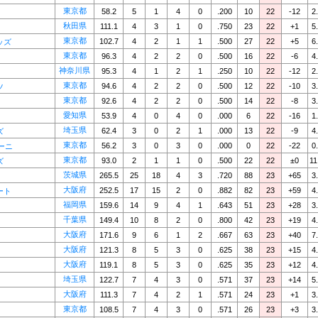
東京都
58.2
5
1
4
0
.200
10
22
-12
2
秋田県
111.1
4
3
1
0
.750
23
22
+1
5
東京都
102.7
4
2
1
1
.500
27
22
+5
6
ッズ
東京都
96.3
4
2
2
0
.500
16
22
-6
4
神奈川県
95.3
4
1
2
1
.250
10
22
-12
2
東京都
94.6
4
2
2
0
.500
12
22
-10
3
ツ
東京都
92.6
4
2
2
0
.500
14
22
-8
3
愛知県
53.9
4
0
4
0
.000
6
22
-16
1
埼玉県
62.4
3
0
2
1
.000
13
22
-9
4
ズ
東京都
56.2
3
0
3
0
.000
0
22
-22
0
ーニ
東京都
93.0
2
1
1
0
.500
22
22
±0
11
ズ
茨城県
265.5
25
18
4
3
.720
88
23
+65
3
大阪府
252.5
17
15
2
0
.882
82
23
+59
4
ート
福岡県
159.6
14
9
4
1
.643
51
23
+28
3
千葉県
149.4
10
8
2
0
.800
42
23
+19
4
大阪府
171.6
9
6
1
2
.667
63
23
+40
7
大阪府
121.3
8
5
3
0
.625
38
23
+15
4
大阪府
119.1
8
5
3
0
.625
35
23
+12
4
埼玉県
122.7
7
4
3
0
.571
37
23
+14
5
大阪府
111.3
7
4
2
1
.571
24
23
+1
3
東京都
108.5
7
4
3
0
.571
26
23
+3
3