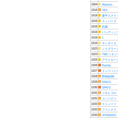
1004
Masters
1016
VEX
1016
栗平スクイ
1016
ラッパーズ
1016
武蔵
1016
バンディッ
1016
J
1016
サンダース
1023
ノドグラー
1023
TMCペタジ
1025
アウトロー
1026
Rashly
1027
インフィニ
1028
野崎組BB
1029
KINGS
1030
SPATS
1031
ツネヒゴロ
1031
コンパクツ
1033
スゥィーツ
1033
ファンクス
1033
JFRIENDS