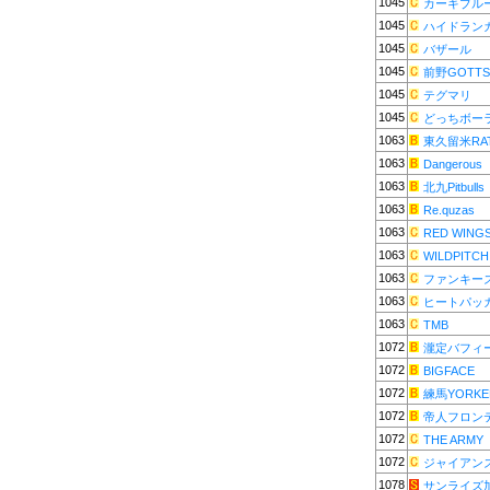
1045
カーキブル
1045
ハイドラン
1045
バザール
1045
前野GOTTS
1045
テグマリ
1045
どっちボー
1063
東久留米RA
1063
Dangerous
1063
北九Pitbulls
1063
Re.quzas
1063
RED WING
1063
WILDPITCH
1063
ファンキー
1063
ヒートパッ
1063
TMB
1072
瀧定バフィ
1072
BIGFACE
1072
練馬YORKE
1072
帝人フロン
1072
THE ARMY
1072
ジャイアン
1078
サンライズ