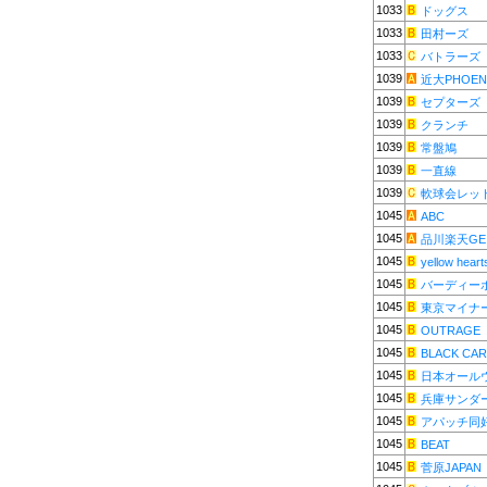
1033
ドッグス
1033
田村ーズ
1033
バトラーズ
1039
近大PHOEN
1039
セプターズ
1039
クランチ
1039
常盤鳩
1039
一直線
1039
軟球会レッ
1045
ABC
1045
品川楽天GE
1045
yellow heart
1045
バーディー
1045
東京マイナ
1045
OUTRAGE
1045
BLACK CA
1045
日本オール
1045
兵庫サンダ
1045
アパッチ同
1045
BEAT
1045
菅原JAPAN