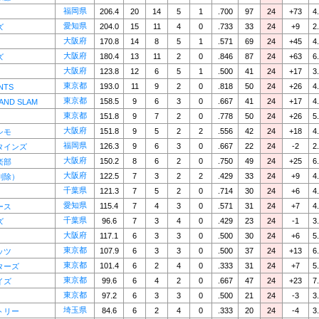
福岡県
206.4
20
14
5
1
.700
97
24
+73
4
愛知県
204.0
15
11
4
0
.733
33
24
+9
2
ズ
大阪府
170.8
14
8
5
1
.571
69
24
+45
4
大阪府
180.4
13
11
2
0
.846
87
24
+63
6
ズ
大阪府
123.8
12
6
5
1
.500
41
24
+17
3
東京都
193.0
11
9
2
0
.818
50
24
+26
4
NTS
東京都
158.5
9
6
3
0
.667
41
24
+17
4
AND SLAM
東京都
151.8
9
7
2
0
.778
50
24
+26
5
大阪府
151.8
9
5
2
2
.556
42
24
+18
4
シモ
福岡県
126.3
9
6
3
0
.667
22
24
-2
2
タインズ
大阪府
150.2
8
6
2
0
.750
49
24
+25
6
楽部
大阪府
122.5
7
3
2
2
.429
33
24
+9
4
削除）
千葉県
121.3
7
5
2
0
.714
30
24
+6
4
愛知県
115.4
7
4
3
0
.571
31
24
+7
4
ース
千葉県
96.6
7
3
4
0
.429
23
24
-1
3
ズ
大阪府
117.1
6
3
3
0
.500
30
24
+6
5
東京都
107.9
6
3
3
0
.500
37
24
+13
6
ッツ
東京都
101.4
6
2
4
0
.333
31
24
+7
5
ターズ
東京都
99.6
6
4
2
0
.667
47
24
+23
7
イズ
東京都
97.2
6
3
3
0
.500
21
24
-3
3
埼玉県
84.6
6
2
4
0
.333
20
24
-4
3
トリー