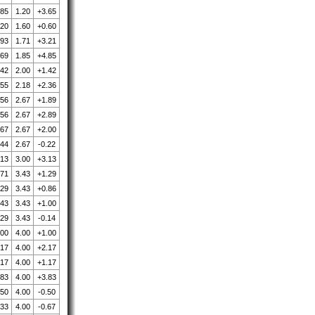
.85
1.20
+3.65
.20
1.60
+0.60
.93
1.71
+3.21
.69
1.85
+4.85
.42
2.00
+1.42
.55
2.18
+2.36
.56
2.67
+1.89
.56
2.67
+2.89
.67
2.67
+2.00
.44
2.67
-0.22
.13
3.00
+3.13
.71
3.43
+1.29
.29
3.43
+0.86
.43
3.43
+1.00
.29
3.43
-0.14
.00
4.00
+1.00
.17
4.00
+2.17
.17
4.00
+1.17
.83
4.00
+3.83
.50
4.00
-0.50
.33
4.00
-0.67