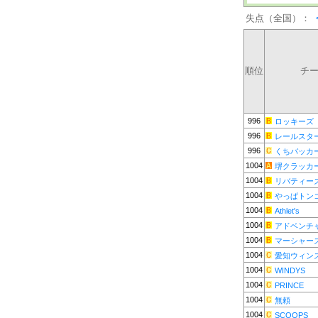
失点（全国）：
順位
チ
996
ロッキーズ
996
レールスタ
996
くちバッカ
1004
堺クラッカ
1004
リバティー
1004
やっぱトン
1004
Athlet's
1004
アドベンチ
1004
マーシャー
1004
愛知ウィン
1004
WINDYS
1004
PRINCE
1004
無頼
1004
SCOOPS