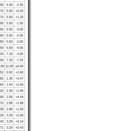
.00
4.40
-2.40
.75
5.50
+0.25
.75
5.50
+1.25
.00
5.50
-1.50
.50
5.50
-3.00
.00
5.50
-2.50
.50
5.50
-2.00
.50
5.50
-4.00
.33
7.33
-3.00
.00
7.33
-7.33
.00
11.00
±0.00
.52
0.92
+2.60
.82
1.35
+3.47
.64
1.64
+2.00
.20
2.30
+1.90
.00
2.56
+4.44
.75
2.88
+1.88
.38
2.88
+1.50
.29
3.29
+2.00
.43
3.29
+0.14
.71
3.29
+0.43