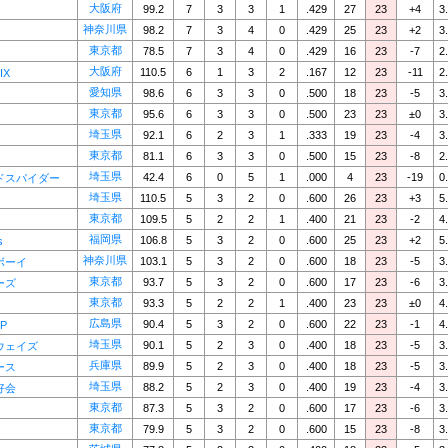
大阪府
99.2
7
3
3
1
.429
27
23
+4
3
神奈川県
98.2
7
3
4
0
.429
25
23
+2
3
東京都
78.5
7
3
4
0
.429
16
23
-7
2
大阪府
110.5
6
1
3
2
.167
12
23
-11
2
IX
愛知県
98.6
6
3
3
0
.500
18
23
-5
3
東京都
95.6
6
3
3
0
.500
23
23
±0
3
埼玉県
92.1
6
2
3
1
.333
19
23
-4
3
東京都
81.1
6
3
3
0
.500
15
23
-8
2
埼玉県
42.4
6
0
5
1
.000
4
23
-19
0
ドスパイダー
埼玉県
110.5
5
3
2
0
.600
26
23
+3
5
東京都
109.5
5
2
2
1
.400
21
23
-2
4
福岡県
106.8
5
3
2
0
.600
25
23
+2
5
s
神奈川県
103.1
5
3
2
0
.600
18
23
-5
3
ボーイ
東京都
93.7
5
3
2
0
.600
17
23
-6
3
ーズ
東京都
93.3
5
2
2
1
.400
23
23
±0
4
広島県
90.4
5
3
2
0
.600
22
23
-1
4
RP
埼玉県
90.1
5
2
3
0
.400
18
23
-5
3
ウェイズ
兵庫県
89.9
5
2
3
0
.400
18
23
-5
3
ース
埼玉県
88.2
5
2
3
0
.400
19
23
-4
3
好会
東京都
87.3
5
3
2
0
.600
17
23
-6
3
東京都
79.9
5
3
2
0
.600
15
23
-8
3