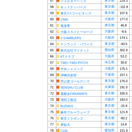
東京都
57
229.3
ジョルターヘッズ
東京都
58
-111.9
キッドナッパーズ
東京都
59
107.6
東京Jスコーピオンズ
大阪府
60
177.0
ZIMA
東京都
61
46.8
鬼道衆
大阪府
62
-8.6
大阪スカイヒーローズ
大阪府
63
174.1
V GAMBLERS
東京都
64
-40.5
ケンウッド・パワーズ
愛知県
65
302.9
株式会社マイナット
大阪府
66
53.2
KTクラブ
埼玉県
67
39.8
TWO-TWO-PITCH
大阪府
68
175.1
中央シャインズ
千葉県
69
157.1
津嶋倶楽部
東京都
70
176.0
芳山堂ゴールデンズ
兵庫県
71
191.0
SENSHU CLUB
東京都
72
335.5
風船会FARAWAYS
大阪府
73
183.0
増田工務店
東京都
74
-15.9
BLENDS
東京都
75
121.8
麻布ブルーウェーブ
東京都
76
-80.2
東京ドラポンズ
東京都
77
14.8
韋駄天
愛知県
78
151.9
CDN