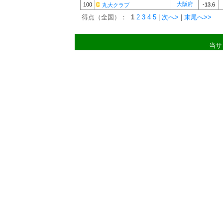
大阪府
100
-13.6
丸大クラブ
得点（全国）：
1
2
3
4
5
|
次へ>
|
末尾へ>>
当サ