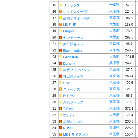
千葉県
15
57.9
リラックス
東京都
16
124.5
レッドスター09
東京都
17
96.8
品川オリオールズ
大阪府
18
119.0
LINE UP
大阪府
19
73.6
OKgoo
大阪府
20
297.6
ヤンチャーズ
東京都
21
46.7
太平洋セメント
東京都
22
248.7
Blue Impulse
大阪府
23
-201.5
LAZIOMA
兵庫県
24
249.0
Duranty
東京都
25
37.2
赤坂フォアハンズ
東京都
26
269.4
神田川メイツ
東京都
27
-20.6
いか
東京都
28
121.3
ストーンズ
東京都
29
68.3
BLUES
東京都
30
-8.5
東京ジーラス
東京都
31
372.1
T-Five
大阪府
32
-23.4
21sters
東京都
33
238.6
品川オレンジ
兵庫県
34
228.8
RUSH
埼玉県
35
156.4
MKトライアンフ