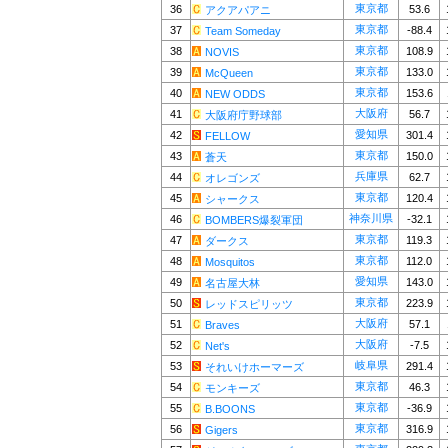
東京都
36
53.6
アクアパアニ
東京都
37
-88.4
Team Someday
東京都
38
108.9
NOVIS
東京都
39
133.0
McQueen
東京都
40
153.6
NEW ODDS
大阪府
41
56.7
大阪府庁野球部
愛知県
42
301.4
FELLOW
東京都
43
150.0
蒼天
兵庫県
44
62.7
オレゴンズ
東京都
45
120.4
シャークス
神奈川県
46
-32.1
BOMBERS爆裂軍団
東京都
47
119.3
ダークス
東京都
48
112.0
Mosquitos
愛知県
49
143.0
名古屋大林
東京都
50
223.9
レッドスピリッツ
大阪府
51
57.1
Braves
大阪府
52
-7.5
Net's
岐阜県
53
291.4
それいけホーマーズ
東京都
54
46.3
モンキーズ
東京都
55
-36.9
B.BOONS
東京都
56
316.9
Gigers