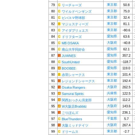
東京都
79
50.8
リーチャーズ
東京都
80
75.0
ワイルドペンギンズ
東京都
81
32.4
ビバスマ野球部
東京都
82
81.1
マジェスティーズ
東京都
83
-80.6
アイダブリュエス
愛知県
84
63.6
ドリフターズ
大阪府
85
-40.8
MB OSAKA
愛知県
86
62.1
南山大学同好会
愛知県
87
357.2
JUWNES
愛知県
88
-118.7
SouthUnited
愛知県
89
119.0
BOOBEE
東京都
90
101.4
赤羽シャークス
東京都
91
192.4
レジェンドシャークス
大阪府
92
262.5
Osaka Rangers
兵庫県
93
122.5
Samurai Spirits
大阪府
94
112.2
関西おっさん倶楽部
大阪府
95
143.6
W大阪店Brabbitz
愛知県
96
236.1
ごりぽんズ
千葉県
97
5.7
BlueThunders
大阪府
98
267.4
大阪ミッドナイツ
東京都
99
-2.7
ドリームス