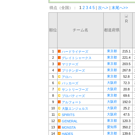
得点（全国）：
1
2
3
4
5
|
次へ>
|
末尾へ>>
R
順位
チーム名
都道府県
東京都
1
215.1
ハードライナーズ
東京都
2
221.4
グレイトシャークス
東京都
3
203.5
マリナーズ
東京都
4
267.8
プリテンダーズ
東京都
5
52.8
アロハ
大阪府
6
72.3
バッカーズ
大阪府
7
20.8
サントリーフーズ
東京都
8
69.6
プロパティーズ
大阪府
9
192.0
アルフォート
大阪府
10
25.2
大阪エンジェルス
大阪府
11
47.5
SPIRITS
東京都
12
120.3
GENERAL
愛知県
13
350.2
MONSTA
東京都
14
139.6
HADES