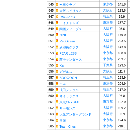
東京都
545
141.8
永田クラブ
大阪府
545
123.8
大阪スピリタス
埼玉県
547
19.9
RAGAZZO
東京都
548
177.7
アイチャンズ
大阪府
549
95.6
関西ディープス
大阪府
550
179.0
NINE
大阪府
551
223.5
RedOcean
大阪府
552
143.8
次郎長クラブ
東京都
553
188.0
FEAR LESS
東京都
554
233.7
萩中サンダース
千葉県
555
123.5
K's
大阪府
556
111.7
ガゼルス
埼玉県
557
233.9
BOOOOON
東京都
558
204.9
ECO
埼玉県
559
217.0
成田デンタル
大阪府
560
96.0
オイラックス
東京都
561
122.0
東京CRYSTAL
大阪府
562
109.2
サーモンズ
大阪府
563
82.9
大阪アンダーグランド
東京都
564
124.6
無限
東京都
565
-38.8
Team Chos