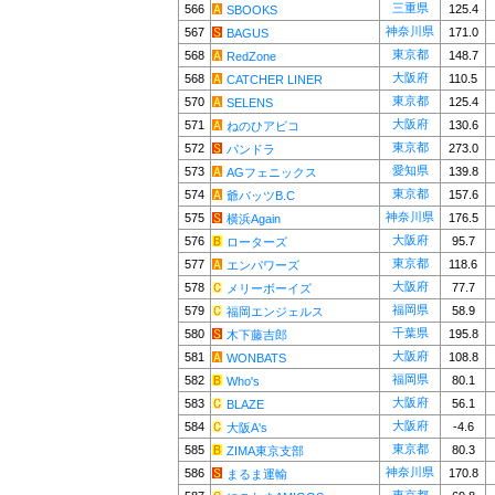
三重県
566
125.4
SBOOKS
神奈川県
567
171.0
BAGUS
東京都
568
148.7
RedZone
大阪府
568
110.5
CATCHER LINER
東京都
570
125.4
SELENS
大阪府
571
130.6
ねのひアビコ
東京都
572
273.0
パンドラ
愛知県
573
139.8
AGフェニックス
東京都
574
157.6
爺バッツB.C
神奈川県
575
176.5
横浜Again
大阪府
576
95.7
ローターズ
東京都
577
118.6
エンパワーズ
大阪府
578
77.7
メリーボーイズ
福岡県
579
58.9
福岡エンジェルス
千葉県
580
195.8
木下藤吉郎
大阪府
581
108.8
WONBATS
福岡県
582
80.1
Who's
大阪府
583
56.1
BLAZE
大阪府
584
-4.6
大阪A's
東京都
585
80.3
ZIMA東京支部
神奈川県
586
170.8
まるま運輸