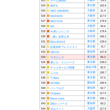
大阪府
523
-14.5
チームWEBS
東京都
524
102.6
BAT'S
大阪府
524
21.4
NEO UNIVERS
大阪府
526
117.0
NICKSON
東京都
527
179.9
MOCCOS
大阪府
528
94.6
M's
大阪府
529
179.6
今津レジェンズ
奈良県
530
166.2
（株）吉田土木
東京都
531
129.0
BULLDOGS
東京都
532
75.7
紀尾井町プレイメイツ
愛知県
533
127.8
DELUX
東京都
534
60.3
マガジンズ
東京都
535
239.0
東ビル・ドジャース
神奈川県
536
82.5
チョコボールズ関東
東京都
537
105.7
ニコル
東京都
538
57.0
T-Stars
愛知県
539
166.6
ATOMS
愛知県
540
62.7
バッフルズ
東京都
541
117.5
Octpass
東京都
542
150.1
Brave Lions
愛知県
543
83.2
DBロッパーズ
大阪府
544
117.9
ボルフィン