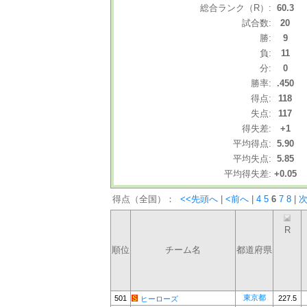
総合ランク（R）:
60.3
試合数:
20
勝:
9
負:
11
分:
0
勝率:
.450
得点:
118
失点:
117
得失差:
+1
平均得点:
5.90
平均失点:
5.85
平均得失差:
+0.05
得点（全国）：
<<先頭へ
|
<前へ
|
4
5
6
7
8
|
次
R
順位
チーム名
都道府県
東京都
501
227.5
ヒーローズ