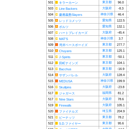
東京都
501
96.0
キラーカーン
大阪府
503
-8.3
Line Backers
神奈川県
504
46.4
慶應義塾Slayers
愛知県
505
122.5
レッドコメッツ
愛知県
506
132.1
ボルツ
大阪府
507
-45.4
ハートブレイカーズ
神奈川県
508
3.7
MAT'S
東京都
509
277.7
湾岸ベースボーイズ
東京都
510
125.1
Chuyans
東京都
511
-50.1
J-Spirits
東京都
512
104.1
田町ナインズ
東京都
513
-16.9
Bacchus
大阪府
514
128.4
サザンバレル
神奈川県
515
199.9
MEDUSA
大阪府
516
-23.8
Skullpins
福岡県
517
81.2
ジャガース
大阪府
517
78.6
Nine Stars
大阪府
519
105.1
Firewalls
埼玉県
520
204.9
ファイナルズ
東京都
521
78.2
ピーナッツ
東京都
522
95.6
S.D.ファイヤー