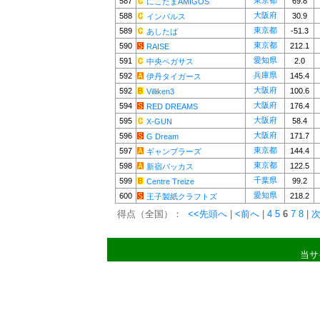
東京都
587
69.8
にこたまAMIGOS
大阪府
588
30.9
インパルス
東京都
589
-51.3
あしたば
東京都
590
212.1
RAISE
愛知県
591
2.0
中央ペガサス
兵庫県
592
145.4
伊丹タイガース
大阪府
592
100.6
Villiken3
大阪府
594
176.4
RED DREAMS
大阪府
595
58.4
X-GUN
大阪府
596
171.7
G Dream
東京都
597
144.4
ギャンブラーズ
東京都
598
122.5
新宿バッカス
千葉県
599
99.2
Centre Treize
愛知県
600
218.2
王子製紙クラフトズ
得点（全国）：
<<先頭へ
|
<前へ
|
4
5
6
7
8
|
次
当サ