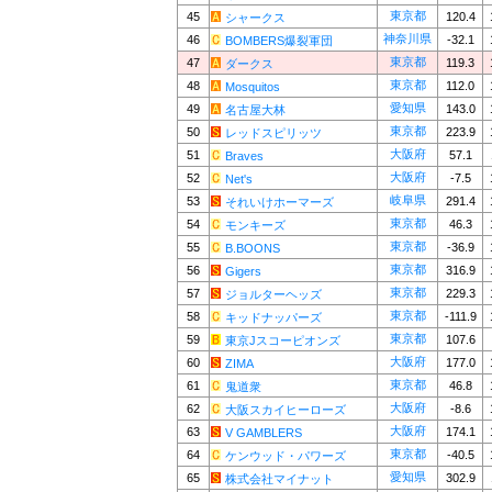
東京都
45
120.4
シャークス
神奈川県
46
-32.1
BOMBERS爆裂軍団
東京都
47
119.3
ダークス
東京都
48
112.0
Mosquitos
愛知県
49
143.0
名古屋大林
東京都
50
223.9
レッドスピリッツ
大阪府
51
57.1
Braves
大阪府
52
-7.5
Net's
岐阜県
53
291.4
それいけホーマーズ
東京都
54
46.3
モンキーズ
東京都
55
-36.9
B.BOONS
東京都
56
316.9
Gigers
東京都
57
229.3
ジョルターヘッズ
東京都
58
-111.9
キッドナッパーズ
東京都
59
107.6
東京Jスコーピオンズ
大阪府
60
177.0
ZIMA
東京都
61
46.8
鬼道衆
大阪府
62
-8.6
大阪スカイヒーローズ
大阪府
63
174.1
V GAMBLERS
東京都
64
-40.5
ケンウッド・パワーズ
愛知県
65
302.9
株式会社マイナット