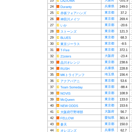
大阪府
23
-201.5
LAZIOMA
兵庫県
24
249.0
Duranty
東京都
25
37.2
赤坂フォアハンズ
東京都
26
269.4
神田川メイツ
東京都
27
-20.6
いか
東京都
28
121.3
ストーンズ
東京都
29
68.3
BLUES
東京都
30
-8.5
東京ジーラス
東京都
31
372.1
T-Five
大阪府
32
-23.4
21sters
東京都
33
238.6
品川オレンジ
兵庫県
34
228.8
RUSH
埼玉県
35
156.4
MKトライアンフ
東京都
36
53.6
アクアパアニ
東京都
37
-88.4
Team Someday
東京都
38
108.9
NOVIS
東京都
39
133.0
McQueen
東京都
40
153.6
NEW ODDS
大阪府
41
56.7
大阪府庁野球部
愛知県
42
301.4
FELLOW
東京都
43
150.0
蒼天
兵庫県
44
62.7
オレゴンズ