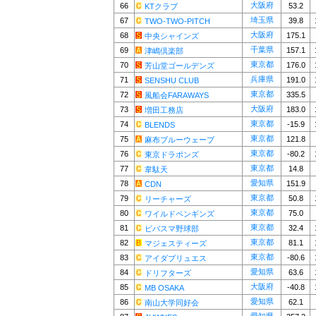
大阪府
66
53.2
KTクラブ
埼玉県
67
39.8
TWO-TWO-PITCH
大阪府
68
175.1
中央シャインズ
千葉県
69
157.1
津嶋倶楽部
東京都
70
176.0
芳山堂ゴールデンズ
兵庫県
71
191.0
SENSHU CLUB
東京都
72
335.5
風船会FARAWAYS
大阪府
73
183.0
増田工務店
東京都
74
-15.9
BLENDS
東京都
75
121.8
麻布ブルーウェーブ
東京都
76
-80.2
東京ドラポンズ
東京都
77
14.8
韋駄天
愛知県
78
151.9
CDN
東京都
79
50.8
リーチャーズ
東京都
80
75.0
ワイルドペンギンズ
東京都
81
32.4
ビバスマ野球部
東京都
82
81.1
マジェスティーズ
東京都
83
-80.6
アイダブリュエス
愛知県
84
63.6
ドリフターズ
大阪府
85
-40.8
MB OSAKA
愛知県
86
62.1
南山大学同好会