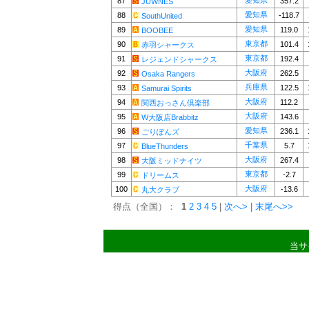
愛知県
87
357.2
JUWNES
愛知県
88
-118.7
SouthUnited
愛知県
89
119.0
BOOBEE
東京都
90
101.4
赤羽シャークス
東京都
91
192.4
レジェンドシャークス
大阪府
92
262.5
Osaka Rangers
兵庫県
93
122.5
Samurai Spirits
大阪府
94
112.2
関西おっさん倶楽部
大阪府
95
143.6
W大阪店Brabbitz
愛知県
96
236.1
ごりぽんズ
千葉県
97
5.7
BlueThunders
大阪府
98
267.4
大阪ミッドナイツ
東京都
99
-2.7
ドリームス
大阪府
100
-13.6
丸大クラブ
得点（全国）：
1
2
3
4
5
|
次へ>
|
末尾へ>>
当サ