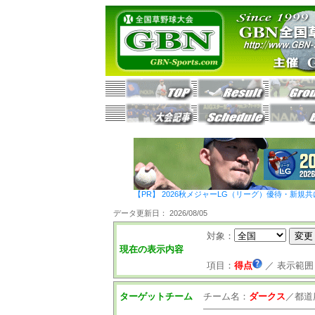
【PR】 2026秋メジャーLG（リーグ）優待・新規共
データ更新日： 2026/08/05
対象：
現在の表示内容
項目：
得点
／
表示範囲
ターゲットチーム
チーム名：
ダークス
／
都道