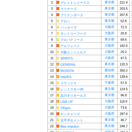
東京都
2
221.4
グレイトシャークス
東京都
3
203.5
マリナーズ
東京都
4
267.8
プリテンダーズ
東京都
5
52.8
アロハ
大阪府
6
72.3
バッカーズ
大阪府
7
20.8
サントリーフーズ
東京都
8
69.6
プロパティーズ
大阪府
9
192.0
アルフォート
大阪府
10
25.2
大阪エンジェルス
大阪府
11
47.5
SPIRITS
東京都
12
120.3
GENERAL
愛知県
13
350.2
MONSTA
東京都
14
139.6
HADES
千葉県
15
57.9
リラックス
東京都
16
124.5
レッドスター09
東京都
17
96.8
品川オリオールズ
大阪府
18
119.0
LINE UP
大阪府
19
73.6
OKgoo
大阪府
20
297.6
ヤンチャーズ
東京都
21
46.7
太平洋セメント
東京都
22
248.7
Blue Impulse