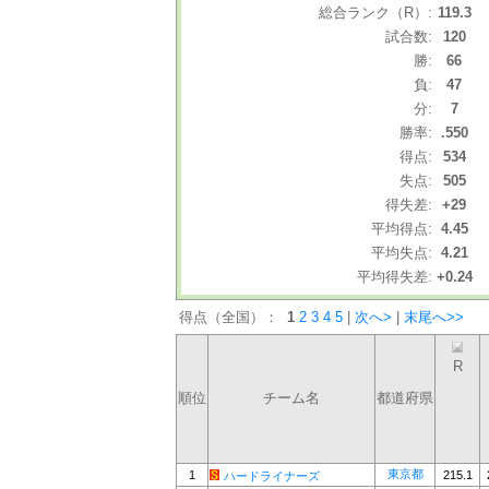
総合ランク（R）:
119.3
試合数:
120
勝:
66
負:
47
分:
7
勝率:
.550
得点:
534
失点:
505
得失差:
+29
平均得点:
4.45
平均失点:
4.21
平均得失差:
+0.24
得点（全国）：
1
2
3
4
5
|
次へ>
|
末尾へ>>
R
順位
チーム名
都道府県
東京都
1
215.1
ハードライナーズ