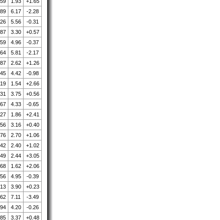
.59
1.93
+1.65
.89
6.17
-2.28
.26
5.56
-0.31
.87
3.30
+0.57
.59
4.96
-0.37
.64
5.81
-2.17
.87
2.62
+1.26
.45
4.42
-0.98
.19
1.54
+2.66
.31
3.75
+0.56
.67
4.33
-0.65
.27
1.86
+2.41
.56
3.16
+0.40
.76
2.70
+1.06
.42
2.40
+1.02
.49
2.44
+3.05
.68
1.62
+2.06
.56
4.95
-0.39
.13
3.90
+0.23
.62
7.11
-3.49
.94
4.20
-0.26
.85
3.37
+0.48