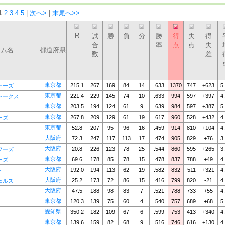
1
2
3
4
5
|
次へ>
|
末尾へ>>
R
試
勝
負
分
勝
得
失
得
合
率
点
点
失
ーム名
都道府県
数
差
東京都
215.1
267
169
84
14
.633
1370
747
+623
5
ナーズ
東京都
221.4
229
145
74
10
.633
994
597
+397
4
ャークス
東京都
203.5
194
124
61
9
.639
984
597
+387
5
東京都
267.8
209
129
61
19
.617
960
528
+432
4
ーズ
東京都
52.8
207
95
96
16
.459
914
810
+104
4
大阪府
72.3
247
117
113
17
.474
905
829
+76
3
大阪府
20.8
226
123
78
25
.544
860
595
+265
3
フーズ
東京都
69.6
178
85
78
15
.478
837
788
+49
4
ーズ
大阪府
192.0
194
113
62
19
.582
832
511
+321
4
ト
大阪府
25.2
173
72
86
15
.416
799
820
-21
4
ェルス
大阪府
47.5
188
98
83
7
.521
788
733
+55
4
東京都
120.3
139
75
60
4
.540
757
689
+68
5
愛知県
350.2
182
109
67
6
.599
753
413
+340
4
東京都
139.6
159
82
68
9
.516
746
616
+130
4