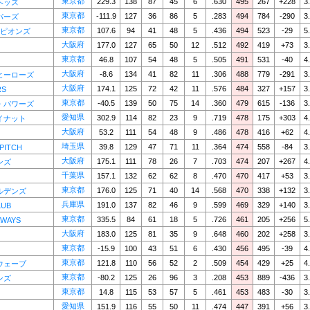
東京都
229.3
138
87
45
6
.630
495
267
+228
3
ヘッズ
東京都
-111.9
127
36
86
5
.283
494
784
-290
3
パーズ
東京都
107.6
94
41
48
5
.436
494
523
-29
5
ーピオンズ
大阪府
177.0
127
65
50
12
.512
492
419
+73
3
東京都
46.8
107
54
48
5
.505
491
531
-40
4
大阪府
-8.6
134
41
82
11
.306
488
779
-291
3
ヒーローズ
大阪府
174.1
125
72
42
11
.576
484
327
+157
3
RS
東京都
-40.5
139
50
75
14
.360
479
615
-136
3
・パワーズ
愛知県
302.9
114
82
23
9
.719
478
175
+303
4
イナット
大阪府
53.2
111
54
48
9
.486
478
416
+62
4
埼玉県
39.8
129
47
71
11
.364
474
558
-84
3
PITCH
大阪府
175.1
111
78
26
7
.703
474
207
+267
4
ンズ
千葉県
157.1
132
62
62
8
.470
470
417
+53
3
東京都
176.0
125
71
40
14
.568
470
338
+132
3
ルデンズ
兵庫県
191.0
137
82
46
9
.599
469
329
+140
3
LUB
東京都
335.5
84
61
18
5
.726
461
205
+256
5
WAYS
大阪府
183.0
125
81
35
9
.648
460
202
+258
3
東京都
-15.9
100
43
51
6
.430
456
495
-39
4
東京都
121.8
110
56
52
2
.509
454
429
+25
4
ウェーブ
東京都
-80.2
125
26
96
3
.208
453
889
-436
3
ンズ
東京都
14.8
115
53
57
5
.461
453
483
-30
3
愛知県
151.9
116
55
50
11
.474
447
391
+56
3