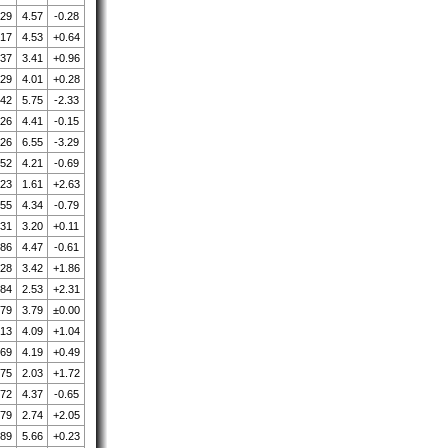
.29
4.57
-0.28
.17
4.53
+0.64
.37
3.41
+0.96
.29
4.01
+0.28
.42
5.75
-2.33
.26
4.41
-0.15
.26
6.55
-3.29
.52
4.21
-0.69
.23
1.61
+2.63
.55
4.34
-0.79
.31
3.20
+0.11
.86
4.47
-0.61
.28
3.42
+1.86
.84
2.53
+2.31
.79
3.79
±0.00
.13
4.09
+1.04
.69
4.19
+0.49
.75
2.03
+1.72
.72
4.37
-0.65
.79
2.74
+2.05
.89
5.66
+0.23