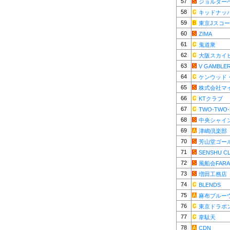
57
ジョルター
58
キッドナッ
59
東京Jスコ
60
ZIMA
61
鬼道衆
62
大阪スカイ
63
V GAMBLE
64
ケンウッド
65
株式会社マ
66
KTクラブ
67
TWO-TWO-
68
中央シャイ
69
津嶋倶楽部
70
芳山堂ゴー
71
SENSHU C
72
風船会FARA
73
増田工務店
74
BLENDS
75
麻布ブルー
76
東京ドラポ
77
韋駄天
78
CDN