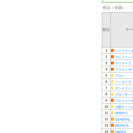
得点（全国）：
順位
チ
1
ハードライ
2
グレイトシ
3
マリナーズ
4
プリテンダ
5
アロハ
6
バッカーズ
7
サントリー
8
プロパティ
9
アルフォー
10
大阪エンジ
11
SPIRITS
12
GENERAL
13
MONSTA
14
HADES