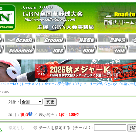
26秋メジャーKO（トーナメント）全チーム受付開始（9/7まで、リーグ戦LGとのダブル割で半
8/05
対象：
項目：
得点
／
表示範囲：
1位
－
100位
指定なし
チームを指定する（チームID：
ム