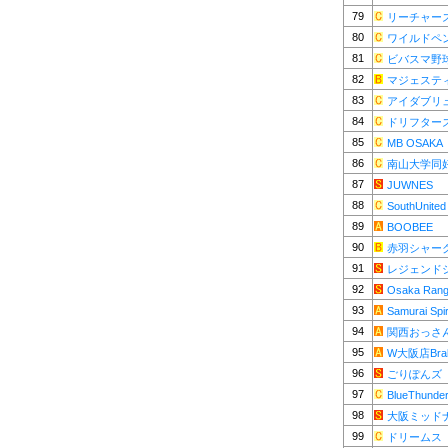
79
リーチャー
80
ワイルドペ
81
ビバスマ野
82
マジェステ
83
アイダブリ
84
ドリフター
85
MB OSAKA
86
南山大学同
87
JUWNES
88
SouthUnited
89
BOOBEE
90
赤羽シャー
91
レジェンド
92
Osaka Rang
93
Samurai Spir
94
関西おっさ
95
W大阪店Brab
96
ごりぽんズ
97
BlueThunde
98
大阪ミッド
99
ドリームス