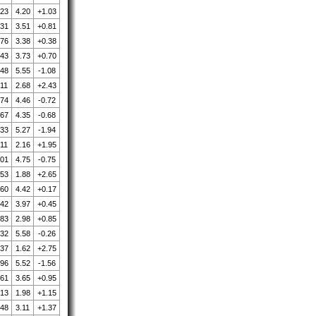
.23
4.20
+1.03
.31
3.51
+0.81
.76
3.38
+0.38
.43
3.73
+0.70
.48
5.55
-1.08
.11
2.68
+2.43
.74
4.46
-0.72
.67
4.35
-0.68
.33
5.27
-1.94
.11
2.16
+1.95
.01
4.75
-0.75
.53
1.88
+2.65
.60
4.42
+0.17
.42
3.97
+0.45
.83
2.98
+0.85
.32
5.58
-0.26
.37
1.62
+2.75
.96
5.52
-1.56
.61
3.65
+0.95
.13
1.98
+1.15
.48
3.11
+1.37