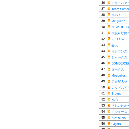
36
アクアパア
37
Team Some
38
NOVIS
39
McQueen
40
NEW ODDS
41
大阪府庁野
42
FELLOW
43
蒼天
44
オレゴンズ
45
シャークス
46
BOMBER
47
ダークス
48
Mosquitos
49
名古屋大林
50
レッドスピ
51
Braves
52
Net's
53
それいけホ
54
モンキーズ
55
B.BOONS
56
Gigers