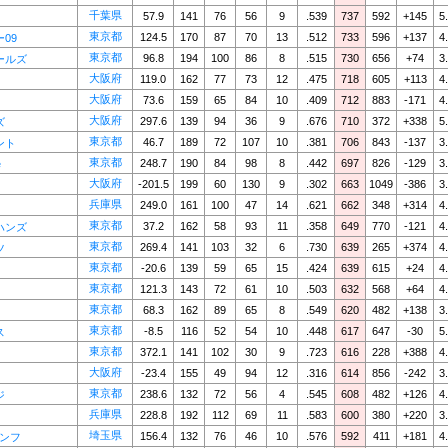
千葉県
57.9
141
76
56
9
.539
737
592
+145
5
東京都
124.5
170
87
70
13
.512
733
596
+137
4
09
東京都
96.8
194
100
86
8
.515
730
656
+74
3
ールズ
大阪府
119.0
162
77
73
12
.475
718
605
+113
4
大阪府
73.6
159
65
84
10
.409
712
883
-171
4
大阪府
297.6
139
94
36
9
.676
710
372
+338
5
ズ
東京都
46.7
189
72
107
10
.381
706
843
-137
3
ント
東京都
248.7
190
84
98
8
.442
697
826
-129
3
e
大阪府
-201.5
199
60
130
9
.302
663
1049
-386
3
兵庫県
249.0
161
100
47
14
.621
662
348
+314
4
東京都
37.2
162
58
93
11
.358
649
770
-121
4
ハンズ
東京都
269.4
141
103
32
6
.730
639
265
+374
4
ツ
東京都
-20.6
139
59
65
15
.424
639
615
+24
4
東京都
121.3
143
72
61
10
.503
632
568
+64
4
東京都
68.3
162
89
65
8
.549
620
482
+138
3
東京都
-8.5
116
52
54
10
.448
617
647
-30
5
ス
東京都
372.1
141
102
30
9
.723
616
228
+388
4
大阪府
-23.4
155
49
94
12
.316
614
856
-242
3
東京都
238.6
132
72
56
4
.545
608
482
+126
4
ジ
兵庫県
228.8
192
112
69
11
.583
600
380
+220
3
埼玉県
156.4
132
76
46
10
.576
592
411
+181
4
アンフ