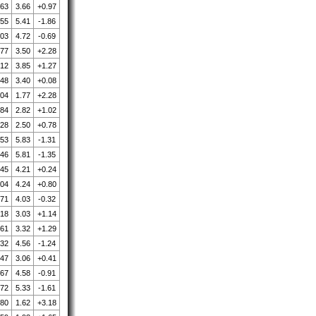
.63
3.66
+0.97
.55
5.41
-1.86
.03
4.72
-0.69
.77
3.50
+2.28
.12
3.85
+1.27
.48
3.40
+0.08
.04
1.77
+2.28
.84
2.82
+1.02
.28
2.50
+0.78
.53
5.83
-1.31
.46
5.81
-1.35
.45
4.21
+0.24
.04
4.24
+0.80
.71
4.03
-0.32
.18
3.03
+1.14
.61
3.32
+1.29
.32
4.56
-1.24
.47
3.06
+0.41
.67
4.58
-0.91
.72
5.33
-1.61
.80
1.62
+3.18