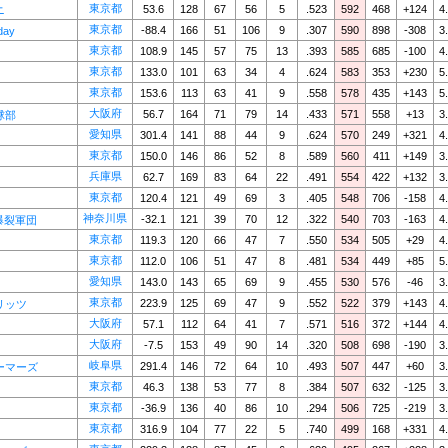
東京都
53.6
128
67
56
5
.523
592
468
+124
4
ニ
東京都
-88.4
166
51
106
9
.307
590
898
-308
3
day
東京都
108.9
145
57
75
13
.393
585
685
-100
4
東京都
133.0
101
63
34
4
.624
583
353
+230
5
東京都
153.6
113
63
41
9
.558
578
435
+143
5
大阪府
56.7
164
71
79
14
.433
571
558
+13
3
球部
愛知県
301.4
141
88
44
9
.624
570
249
+321
4
東京都
150.0
146
86
52
8
.589
560
411
+149
3
兵庫県
62.7
169
83
64
22
.491
554
422
+132
3
東京都
120.4
121
49
69
3
.405
548
706
-158
4
神奈川県
-32.1
121
39
70
12
.322
540
703
-163
4
S爆裂軍団
東京都
119.3
120
66
47
7
.550
534
505
+29
4
東京都
112.0
106
51
47
8
.481
534
449
+85
5
愛知県
143.0
143
65
69
9
.455
530
576
-46
3
東京都
223.9
125
69
47
9
.552
522
379
+143
4
リッツ
大阪府
57.1
112
64
41
7
.571
516
372
+144
4
大阪府
-7.5
153
49
90
14
.320
508
698
-190
3
岐阜県
291.4
146
72
64
10
.493
507
447
+60
3
ーマーズ
東京都
46.3
138
53
77
8
.384
507
632
-125
3
東京都
-36.9
136
40
86
10
.294
506
725
-219
3
東京都
316.9
104
77
22
5
.740
499
168
+331
4