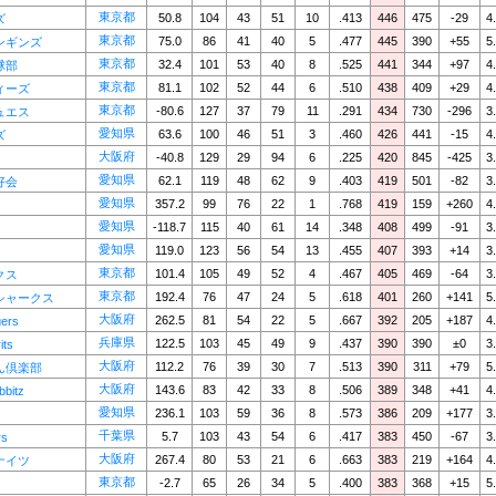
東京都
50.8
104
43
51
10
.413
446
475
-29
4
ズ
東京都
75.0
86
41
40
5
.477
445
390
+55
5
ンギンズ
東京都
32.4
101
53
40
8
.525
441
344
+97
4
球部
東京都
81.1
102
52
44
6
.510
438
409
+29
4
ィーズ
東京都
-80.6
127
37
79
11
.291
434
730
-296
3
ュエス
愛知県
63.6
100
46
51
3
.460
426
441
-15
4
ズ
大阪府
-40.8
129
29
94
6
.225
420
845
-425
3
愛知県
62.1
119
48
62
9
.403
419
501
-82
3
好会
愛知県
357.2
99
76
22
1
.768
419
159
+260
4
愛知県
-118.7
115
40
61
14
.348
408
499
-91
3
愛知県
119.0
123
56
54
13
.455
407
393
+14
3
東京都
101.4
105
49
52
4
.467
405
469
-64
3
クス
東京都
192.4
76
47
24
5
.618
401
260
+141
5
シャークス
大阪府
262.5
81
54
22
5
.667
392
205
+187
4
ers
兵庫県
122.5
103
45
49
9
.437
390
390
±0
3
its
大阪府
112.2
76
39
30
7
.513
390
311
+79
5
ん倶楽部
大阪府
143.6
83
42
33
8
.506
389
348
+41
4
bitz
愛知県
236.1
103
59
36
8
.573
386
209
+177
3
千葉県
5.7
103
43
54
6
.417
383
450
-67
3
rs
大阪府
267.4
80
53
21
6
.663
383
219
+164
4
ナイツ
東京都
-2.7
65
26
34
5
.400
383
368
+15
5