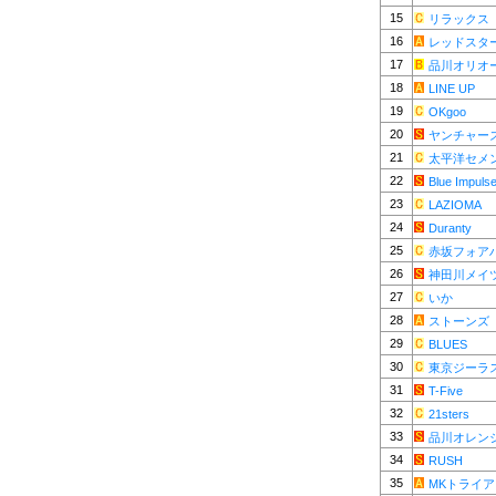
15
リラックス
16
レッドスター
17
品川オリオ
18
LINE UP
19
OKgoo
20
ヤンチャー
21
太平洋セメ
22
Blue Impuls
23
LAZIOMA
24
Duranty
25
赤坂フォア
26
神田川メイ
27
いか
28
ストーンズ
29
BLUES
30
東京ジーラ
31
T-Five
32
21sters
33
品川オレン
34
RUSH
35
MKトライ