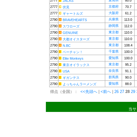
愛知県
2777
80.0
JACKS
京都府
2777
70.7
伏見
大阪府
2777
61.2
ギャートルズ
兵庫県
2790
113.0
BRAVEHEARTS
静岡県
2790
112.0
スワローズ
東京都
2790
110.0
GENUINE
東京都
2790
110.0
大都オイスターズ
東京都
2790
108.4
N.BC
千葉県
2790
100.0
ベーチャン！
愛知県
2790
100.0
Elite Monkeys
東京都
2790
95.2
東京オイラックス
奈良県
2790
91.1
USA
群馬県
2790
90.0
ギガンテス
愛知県
2790
88.0
よっちゃんラーメンズ
得点（全国）：
<<先頭へ
|
<前へ
|
26
27
28
29
当サ