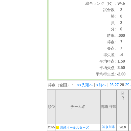
総合ランク（R）:
94.6
試合数:
2
勝:
0
負:
2
分:
0
勝率:
.000
得点:
3
失点:
7
得失差:
-4
平均得点:
1.50
平均失点:
3.50
平均得失差:
-2.00
得点（全国）：
<<先頭へ
|
<前へ
|
26
27
28
29
R
順位
チーム名
都道府県
神奈川県
2695
90.0
川崎オールスターズ