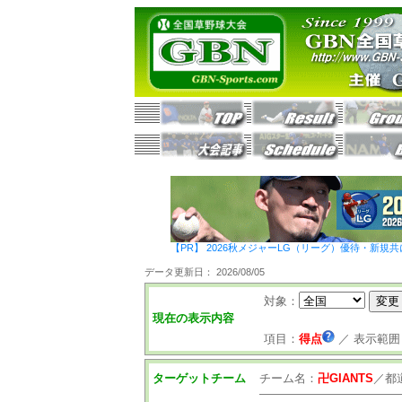
【PR】 2026秋メジャーLG（リーグ）優待・新規共
データ更新日： 2026/08/05
対象：
現在の表示内容
項目：
得点
／
表示範囲
ターゲットチーム
チーム名：
卍GIANTS
／
都