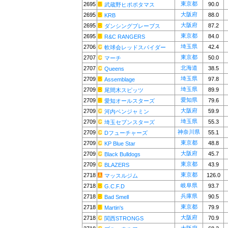
東京都
2695
90.0
武蔵野ヒポポタマス
大阪府
2695
88.0
KRB
大阪府
2695
87.2
ダンシングブレーブス
東京都
2695
84.0
R&C RANGERS
埼玉県
2706
42.4
軟球会レッドスパイダー
東京都
2707
50.0
マーチ
北海道
2707
38.5
Queens
埼玉県
2709
97.8
Assemblage
埼玉県
2709
89.9
尾間木スピッツ
愛知県
2709
79.6
愛知オールスターズ
大阪府
2709
59.9
河内ベンジャミン
埼玉県
2709
55.3
埼玉セブンスターズ
神奈川県
2709
55.1
Dフューチャーズ
東京都
2709
48.8
KP Blue Star
大阪府
2709
45.7
Black Bulldogs
東京都
2709
43.9
BLAZERS
東京都
2718
126.0
マッスルジム
岐阜県
2718
93.7
G.C.F.D
兵庫県
2718
90.5
Bad Smell
東京都
2718
79.9
Martin's
大阪府
2718
70.9
関西STRONGS