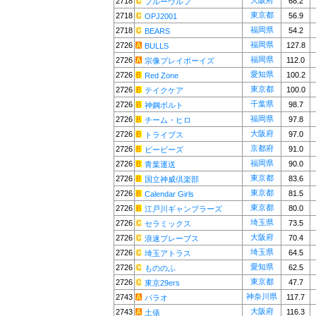
大阪府
2718
68.2
ブルーウルフ
東京都
2718
56.9
OPJ2001
福岡県
2718
54.2
BEARS
福岡県
2726
127.8
BULLS
福岡県
2726
112.0
宗像プレイボーイズ
愛知県
2726
100.2
Red Zone
東京都
2726
100.0
テイクケア
千葉県
2726
98.7
神鋼ボルト
福岡県
2726
97.8
チーム・ヒロ
大阪府
2726
97.0
トライブス
京都府
2726
91.0
ビービーズ
福岡県
2726
90.0
青葉運送
東京都
2726
83.6
国立神威倶楽部
東京都
2726
81.5
Calendar Girls
東京都
2726
80.0
江戸川ギャンブラーズ
埼玉県
2726
73.5
セラミックス
大阪府
2726
70.4
浪速ブレーブス
埼玉県
2726
64.5
埼玉アトラス
愛知県
2726
62.5
もののふ
東京都
2726
47.7
東京29ers
神奈川県
2743
117.7
パラオ
大阪府
2743
116.3
土俵