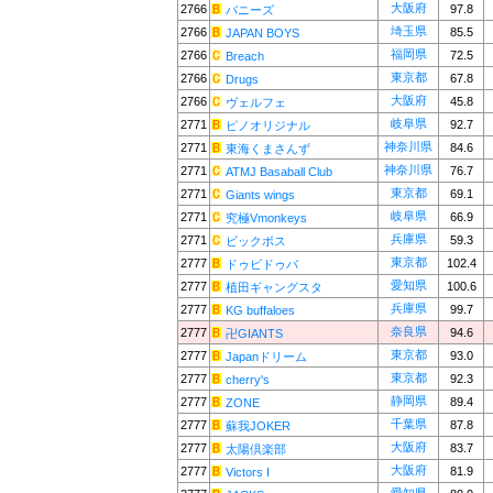
大阪府
2766
97.8
バニーズ
埼玉県
2766
85.5
JAPAN BOYS
福岡県
2766
72.5
Breach
東京都
2766
67.8
Drugs
大阪府
2766
45.8
ヴェルフェ
岐阜県
2771
92.7
ピノオリジナル
神奈川県
2771
84.6
東海くまさんず
神奈川県
2771
76.7
ATMJ Basaball Club
東京都
2771
69.1
Giants wings
岐阜県
2771
66.9
究極Vmonkeys
兵庫県
2771
59.3
ビックボス
東京都
2777
102.4
ドゥビドゥバ
愛知県
2777
100.6
植田ギャングスタ
兵庫県
2777
99.7
KG buffaloes
奈良県
2777
94.6
卍GIANTS
東京都
2777
93.0
Japanドリーム
東京都
2777
92.3
cherry's
静岡県
2777
89.4
ZONE
千葉県
2777
87.8
蘇我JOKER
大阪府
2777
83.7
太陽倶楽部
大阪府
2777
81.9
Victors I