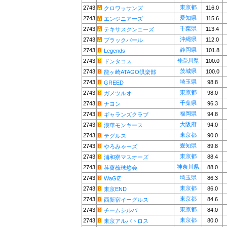
東京都
2743
116.0
クロワッサンズ
愛知県
2743
115.6
エンジニアーズ
千葉県
2743
113.4
テキサスクンニーズ
沖縄県
2743
112.0
ブラックパール
静岡県
2743
101.8
Legends
神奈川県
2743
100.0
ドンタコス
茨城県
2743
100.0
龍ヶ崎ATAGO倶楽部
埼玉県
2743
98.8
GREED
東京都
2743
98.0
ガメツルオ
千葉県
2743
96.3
ナヨン
福岡県
2743
94.8
ギャランズクラブ
大阪府
2743
94.0
浪華モンキース
東京都
2743
90.0
テグルス
愛知県
2743
89.8
やろみゃーズ
東京都
2743
88.4
浦和寮マスオーズ
神奈川県
2743
88.0
荏薔薇球悠会
埼玉県
2743
86.3
WaGiZ
東京都
2743
86.0
東京END
東京都
2743
84.6
西新宿イーグルス
東京都
2743
84.0
チームシルバ
東京都
2743
80.0
東京アルバトロス