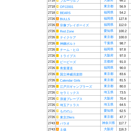
大阪府
2718
68.2
ブルーウルフ
東京都
2718
56.9
OPJ2001
福岡県
2718
54.2
BEARS
福岡県
2726
127.8
BULLS
福岡県
2726
112.0
宗像プレイボーイズ
愛知県
2726
100.2
Red Zone
東京都
2726
100.0
テイクケア
千葉県
2726
98.7
神鋼ボルト
福岡県
2726
97.8
チーム・ヒロ
大阪府
2726
97.0
トライブス
京都府
2726
91.0
ビービーズ
福岡県
2726
90.0
青葉運送
東京都
2726
83.6
国立神威倶楽部
東京都
2726
81.5
Calendar Girls
東京都
2726
80.0
江戸川ギャンブラーズ
埼玉県
2726
73.5
セラミックス
大阪府
2726
70.4
浪速ブレーブス
埼玉県
2726
64.5
埼玉アトラス
愛知県
2726
62.5
もののふ
東京都
2726
47.7
東京29ers
神奈川県
2743
117.7
パラオ
大阪府
2743
116.3
土俵