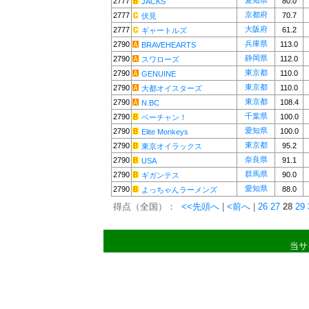
愛知県
2777
80.0
JACKS
京都府
2777
70.7
伏見
大阪府
2777
61.2
ギャートルズ
兵庫県
2790
113.0
BRAVEHEARTS
静岡県
2790
112.0
スワローズ
東京都
2790
110.0
GENUINE
東京都
2790
110.0
大都オイスターズ
東京都
2790
108.4
N.BC
千葉県
2790
100.0
ベーチャン！
愛知県
2790
100.0
Elite Monkeys
東京都
2790
95.2
東京オイラックス
奈良県
2790
91.1
USA
群馬県
2790
90.0
ギガンテス
愛知県
2790
88.0
よっちゃんラーメンズ
得点（全国）：
<<先頭へ
|
<前へ
|
26
27
28
29
当サ