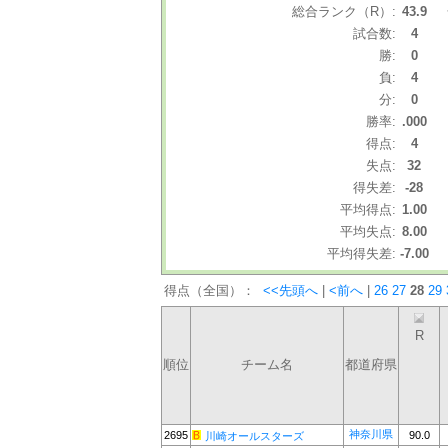
総合ランク（R）:
43.9
試合数:
4
勝:
0
負:
4
分:
0
勝率:
.000
得点:
4
失点:
32
得失差:
-28
平均得点:
1.00
平均失点:
8.00
平均得失差:
-7.00
得点（全国）：
<<先頭へ
|
<前へ
|
26
27
28
29
R
順位
チーム名
都道府県
神奈川県
2695
90.0
川崎オールスターズ