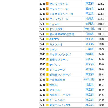
東京都
2743
116.0
クロワッサンズ
愛知県
2743
115.6
エンジニアーズ
千葉県
2743
113.4
テキサスクンニーズ
沖縄県
2743
112.0
ブラックパール
静岡県
2743
101.8
Legends
神奈川県
2743
100.0
ドンタコス
茨城県
2743
100.0
龍ヶ崎ATAGO倶楽部
埼玉県
2743
98.8
GREED
東京都
2743
98.0
ガメツルオ
千葉県
2743
96.3
ナヨン
福岡県
2743
94.8
ギャランズクラブ
大阪府
2743
94.0
浪華モンキース
東京都
2743
90.0
テグルス
愛知県
2743
89.8
やろみゃーズ
東京都
2743
88.4
浦和寮マスオーズ
神奈川県
2743
88.0
荏薔薇球悠会
埼玉県
2743
86.3
WaGiZ
東京都
2743
86.0
東京END
東京都
2743
84.6
西新宿イーグルス
東京都
2743
84.0
チームシルバ
東京都
2743
80.0
東京アルバトロス