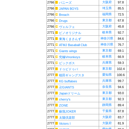
大阪府
2766
97.8
バニーズ
埼玉県
2766
85.5
JAPAN BOYS
福岡県
2766
72.5
Breach
東京都
2766
67.8
Drugs
大阪府
2766
45.8
ヴェルフェ
岐阜県
2771
92.7
ピノオリジナル
神奈川県
2771
84.6
東海くまさんず
神奈川県
2771
76.7
ATMJ Basaball Club
東京都
2771
69.1
Giants wings
岐阜県
2771
66.9
究極Vmonkeys
兵庫県
2771
59.3
ビックボス
東京都
2777
102.4
ドゥビドゥバ
愛知県
2777
100.6
植田ギャングスタ
兵庫県
2777
99.7
KG buffaloes
奈良県
2777
94.6
卍GIANTS
東京都
2777
93.0
Japanドリーム
東京都
2777
92.3
cherry's
静岡県
2777
89.4
ZONE
千葉県
2777
87.8
蘇我JOKER
大阪府
2777
83.7
太陽倶楽部
大阪府
2777
81.9
Victors I