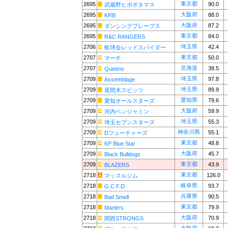
東京都
2695
90.0
武蔵野ヒポポタマス
大阪府
2695
88.0
KRB
大阪府
2695
87.2
ダンシングブレーブス
東京都
2695
84.0
R&C RANGERS
埼玉県
2706
42.4
軟球会レッドスパイダー
東京都
2707
50.0
マーチ
北海道
2707
38.5
Queens
埼玉県
2709
97.8
Assemblage
埼玉県
2709
89.9
尾間木スピッツ
愛知県
2709
79.6
愛知オールスターズ
大阪府
2709
59.9
河内ベンジャミン
埼玉県
2709
55.3
埼玉セブンスターズ
神奈川県
2709
55.1
Dフューチャーズ
東京都
2709
48.8
KP Blue Star
大阪府
2709
45.7
Black Bulldogs
東京都
2709
43.9
BLAZERS
東京都
2718
126.0
マッスルジム
岐阜県
2718
93.7
G.C.F.D
兵庫県
2718
90.5
Bad Smell
東京都
2718
79.9
Martin's
大阪府
2718
70.9
関西STRONGS