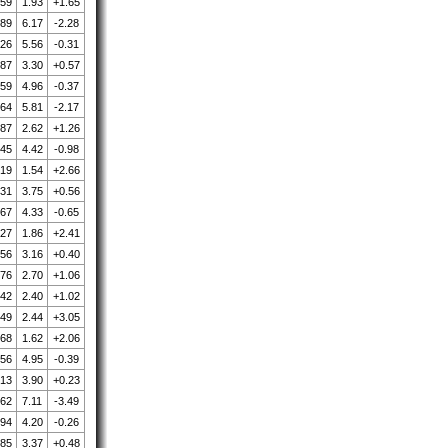
.59
1.93
+1.65
.89
6.17
-2.28
.26
5.56
-0.31
.87
3.30
+0.57
.59
4.96
-0.37
.64
5.81
-2.17
.87
2.62
+1.26
.45
4.42
-0.98
.19
1.54
+2.66
.31
3.75
+0.56
.67
4.33
-0.65
.27
1.86
+2.41
.56
3.16
+0.40
.76
2.70
+1.06
.42
2.40
+1.02
.49
2.44
+3.05
.68
1.62
+2.06
.56
4.95
-0.39
.13
3.90
+0.23
.62
7.11
-3.49
.94
4.20
-0.26
.85
3.37
+0.48