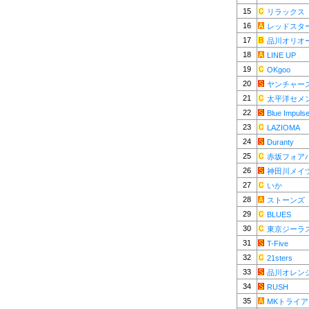
15
リラックス
16
レッドスター
17
品川オリオ
18
LINE UP
19
OKgoo
20
ヤンチャー
21
太平洋セメ
22
Blue Impuls
23
LAZIOMA
24
Duranty
25
赤坂フォア
26
神田川メイ
27
いか
28
ストーンズ
29
BLUES
30
東京ジーラ
31
T-Five
32
21sters
33
品川オレン
34
RUSH
35
MKトライ