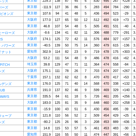
東京都
229.3
138
87
45
6
.630
495
267
+228
3
ヘッズ
東京都
-111.9
127
36
86
5
.283
494
784
-290
3
パーズ
東京都
107.6
94
41
48
5
.436
494
523
-29
5
ーピオンズ
大阪府
177.0
127
65
50
12
.512
492
419
+73
3
東京都
46.8
107
54
48
5
.505
491
531
-40
4
大阪府
-8.6
134
41
82
11
.306
488
779
-291
3
ヒーローズ
大阪府
174.1
125
72
42
11
.576
484
327
+157
3
RS
東京都
-40.5
139
50
75
14
.360
479
615
-136
3
・パワーズ
愛知県
302.9
114
82
23
9
.719
478
175
+303
4
イナット
大阪府
53.2
111
54
48
9
.486
478
416
+62
4
埼玉県
39.8
129
47
71
11
.364
474
558
-84
3
PITCH
大阪府
175.1
111
78
26
7
.703
474
207
+267
4
ンズ
千葉県
157.1
132
62
62
8
.470
470
417
+53
3
東京都
176.0
125
71
40
14
.568
470
338
+132
3
ルデンズ
兵庫県
191.0
137
82
46
9
.599
469
329
+140
3
LUB
東京都
335.5
84
61
18
5
.726
461
205
+256
5
WAYS
大阪府
183.0
125
81
35
9
.648
460
202
+258
3
東京都
-15.9
100
43
51
6
.430
456
495
-39
4
東京都
121.8
110
56
52
2
.509
454
429
+25
4
ウェーブ
東京都
-80.2
125
26
96
3
.208
453
889
-436
3
ンズ
東京都
14.8
115
53
57
5
.461
453
483
-30
3
愛知県
151.9
116
55
50
11
.474
447
391
+56
3