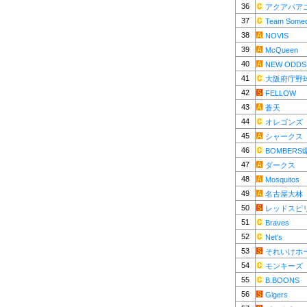
36
アクアパア
37
Team Some
38
NOVIS
39
McQueen
40
NEW ODDS
41
大阪府庁野
42
FELLOW
43
蒼天
44
オレゴンズ
45
シャークス
46
BOMBER
47
ダークス
48
Mosquitos
49
名古屋大林
50
レッドスピ
51
Braves
52
Net's
53
それいけホ
54
モンキーズ
55
B.BOONS
56
Gigers