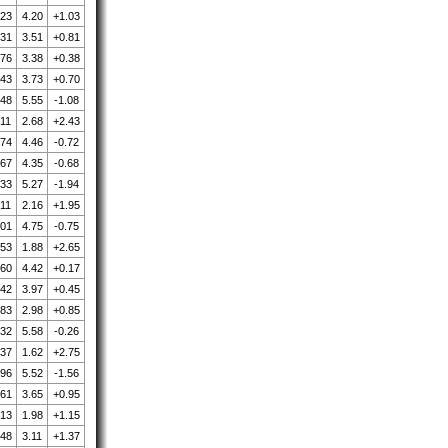
.23
4.20
+1.03
.31
3.51
+0.81
.76
3.38
+0.38
.43
3.73
+0.70
.48
5.55
-1.08
.11
2.68
+2.43
.74
4.46
-0.72
.67
4.35
-0.68
.33
5.27
-1.94
.11
2.16
+1.95
.01
4.75
-0.75
.53
1.88
+2.65
.60
4.42
+0.17
.42
3.97
+0.45
.83
2.98
+0.85
.32
5.58
-0.26
.37
1.62
+2.75
.96
5.52
-1.56
.61
3.65
+0.95
.13
1.98
+1.15
.48
3.11
+1.37