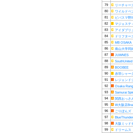
79
リーチャー
80
ワイルドペ
81
ビバスマ野
82
マジェステ
83
アイダブリ
84
ドリフター
85
MB OSAKA
86
南山大学同
87
JUWNES
88
SouthUnited
89
BOOBEE
90
赤羽シャー
91
レジェンド
92
Osaka Rang
93
Samurai Spir
94
関西おっさ
95
W大阪店Brab
96
ごりぽんズ
97
BlueThunde
98
大阪ミッド
99
ドリームス