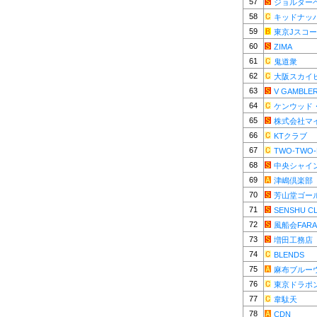
57
ジョルター
58
キッドナッ
59
東京Jスコ
60
ZIMA
61
鬼道衆
62
大阪スカイ
63
V GAMBLE
64
ケンウッド
65
株式会社マ
66
KTクラブ
67
TWO-TWO-
68
中央シャイ
69
津嶋倶楽部
70
芳山堂ゴー
71
SENSHU C
72
風船会FARA
73
増田工務店
74
BLENDS
75
麻布ブルー
76
東京ドラポ
77
韋駄天
78
CDN