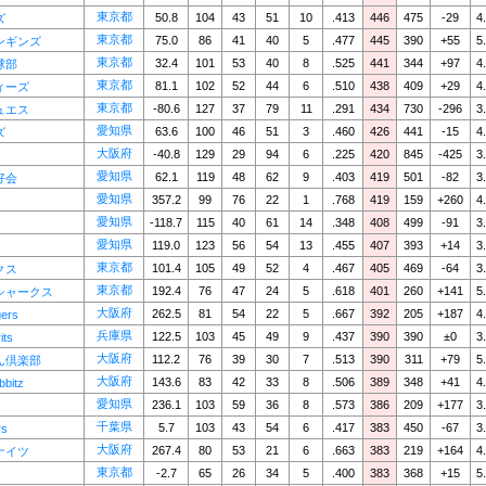
東京都
50.8
104
43
51
10
.413
446
475
-29
4
ズ
東京都
75.0
86
41
40
5
.477
445
390
+55
5
ンギンズ
東京都
32.4
101
53
40
8
.525
441
344
+97
4
球部
東京都
81.1
102
52
44
6
.510
438
409
+29
4
ィーズ
東京都
-80.6
127
37
79
11
.291
434
730
-296
3
ュエス
愛知県
63.6
100
46
51
3
.460
426
441
-15
4
ズ
大阪府
-40.8
129
29
94
6
.225
420
845
-425
3
愛知県
62.1
119
48
62
9
.403
419
501
-82
3
好会
愛知県
357.2
99
76
22
1
.768
419
159
+260
4
愛知県
-118.7
115
40
61
14
.348
408
499
-91
3
愛知県
119.0
123
56
54
13
.455
407
393
+14
3
東京都
101.4
105
49
52
4
.467
405
469
-64
3
クス
東京都
192.4
76
47
24
5
.618
401
260
+141
5
シャークス
大阪府
262.5
81
54
22
5
.667
392
205
+187
4
ers
兵庫県
122.5
103
45
49
9
.437
390
390
±0
3
its
大阪府
112.2
76
39
30
7
.513
390
311
+79
5
ん倶楽部
大阪府
143.6
83
42
33
8
.506
389
348
+41
4
bitz
愛知県
236.1
103
59
36
8
.573
386
209
+177
3
千葉県
5.7
103
43
54
6
.417
383
450
-67
3
rs
大阪府
267.4
80
53
21
6
.663
383
219
+164
4
ナイツ
東京都
-2.7
65
26
34
5
.400
383
368
+15
5