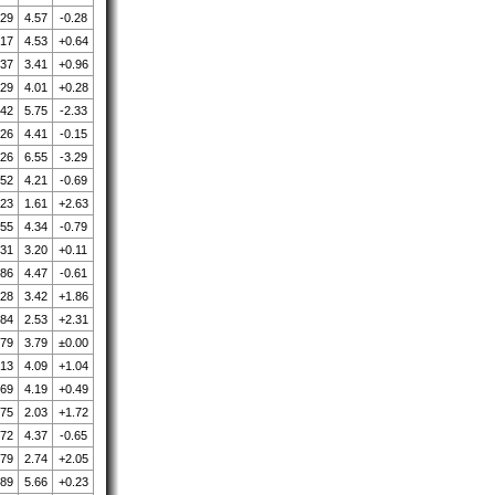
.29
4.57
-0.28
.17
4.53
+0.64
.37
3.41
+0.96
.29
4.01
+0.28
.42
5.75
-2.33
.26
4.41
-0.15
.26
6.55
-3.29
.52
4.21
-0.69
.23
1.61
+2.63
.55
4.34
-0.79
.31
3.20
+0.11
.86
4.47
-0.61
.28
3.42
+1.86
.84
2.53
+2.31
.79
3.79
±0.00
.13
4.09
+1.04
.69
4.19
+0.49
.75
2.03
+1.72
.72
4.37
-0.65
.79
2.74
+2.05
.89
5.66
+0.23