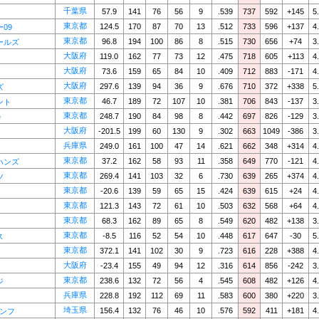
千葉県
57.9
141
76
56
9
.539
737
592
+145
5
東京都
124.5
170
87
70
13
.512
733
596
+137
4
09
東京都
96.8
194
100
86
8
.515
730
656
+74
3
ールズ
大阪府
119.0
162
77
73
12
.475
718
605
+113
4
大阪府
73.6
159
65
84
10
.409
712
883
-171
4
大阪府
297.6
139
94
36
9
.676
710
372
+338
5
ズ
東京都
46.7
189
72
107
10
.381
706
843
-137
3
ント
東京都
248.7
190
84
98
8
.442
697
826
-129
3
e
大阪府
-201.5
199
60
130
9
.302
663
1049
-386
3
兵庫県
249.0
161
100
47
14
.621
662
348
+314
4
東京都
37.2
162
58
93
11
.358
649
770
-121
4
ハンズ
東京都
269.4
141
103
32
6
.730
639
265
+374
4
ツ
東京都
-20.6
139
59
65
15
.424
639
615
+24
4
東京都
121.3
143
72
61
10
.503
632
568
+64
4
東京都
68.3
162
89
65
8
.549
620
482
+138
3
東京都
-8.5
116
52
54
10
.448
617
647
-30
5
ス
東京都
372.1
141
102
30
9
.723
616
228
+388
4
大阪府
-23.4
155
49
94
12
.316
614
856
-242
3
東京都
238.6
132
72
56
4
.545
608
482
+126
4
ジ
兵庫県
228.8
192
112
69
11
.583
600
380
+220
3
埼玉県
156.4
132
76
46
10
.576
592
411
+181
4
アンフ