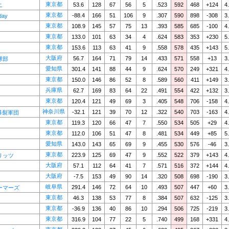
東京都
53.6
128
67
56
5
.523
592
468
+124
4
ニ
東京都
-88.4
166
51
106
9
.307
590
898
-308
3
day
東京都
108.9
145
57
75
13
.393
585
685
-100
4
東京都
133.0
101
63
34
4
.624
583
353
+230
5
東京都
153.6
113
63
41
9
.558
578
435
+143
5
大阪府
56.7
164
71
79
14
.433
571
558
+13
3
球部
愛知県
301.4
141
88
44
9
.624
570
249
+321
4
東京都
150.0
146
86
52
8
.589
560
411
+149
3
兵庫県
62.7
169
83
64
22
.491
554
422
+132
3
東京都
120.4
121
49
69
3
.405
548
706
-158
4
神奈川県
-32.1
121
39
70
12
.322
540
703
-163
4
S爆裂軍団
東京都
119.3
120
66
47
7
.550
534
505
+29
4
東京都
112.0
106
51
47
8
.481
534
449
+85
5
愛知県
143.0
143
65
69
9
.455
530
576
-46
3
東京都
223.9
125
69
47
9
.552
522
379
+143
4
リッツ
大阪府
57.1
112
64
41
7
.571
516
372
+144
4
大阪府
-7.5
153
49
90
14
.320
508
698
-190
3
岐阜県
291.4
146
72
64
10
.493
507
447
+60
3
ーマーズ
東京都
46.3
138
53
77
8
.384
507
632
-125
3
東京都
-36.9
136
40
86
10
.294
506
725
-219
3
東京都
316.9
104
77
22
5
.740
499
168
+331
4