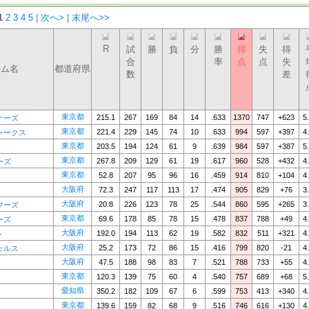
1
2
3
4
5
|
次へ>
|
末尾へ>>
R
試
勝
負
分
勝
得
失
得
合
率
点
点
失
ーム名
都道府県
数
差
東京都
215.1
267
169
84
14
.633
1370
747
+623
5
ナーズ
東京都
221.4
229
145
74
10
.633
994
597
+397
4
ャークス
東京都
203.5
194
124
61
9
.639
984
597
+387
5
東京都
267.8
209
129
61
19
.617
960
528
+432
4
ーズ
東京都
52.8
207
95
96
16
.459
914
810
+104
4
大阪府
72.3
247
117
113
17
.474
905
829
+76
3
大阪府
20.8
226
123
78
25
.544
860
595
+265
3
フーズ
東京都
69.6
178
85
78
15
.478
837
788
+49
4
ーズ
大阪府
192.0
194
113
62
19
.582
832
511
+321
4
ト
大阪府
25.2
173
72
86
15
.416
799
820
-21
4
ェルス
大阪府
47.5
188
98
83
7
.521
788
733
+55
4
東京都
120.3
139
75
60
4
.540
757
689
+68
5
愛知県
350.2
182
109
67
6
.599
753
413
+340
4
東京都
139.6
159
82
68
9
.516
746
616
+130
4