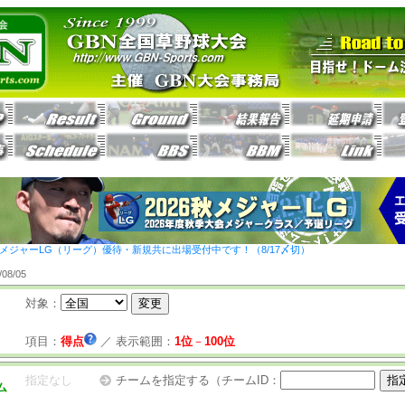
26秋メジャーLG（リーグ）優待・新規共に出場受付中です！（8/17〆切）
8/05
対象：
項目：
得点
／
表示範囲：
1位
－
100位
指定なし
チームを指定する（チームID：
ム