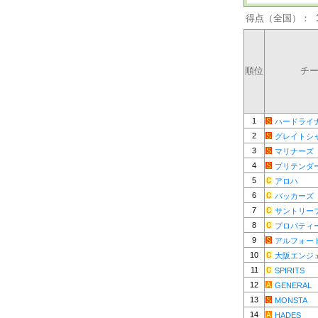
得点（全国）：
順位
チ
1
ハードライ
2
グレイトシ
3
マリナーズ
4
プリテンダ
5
アロハ
6
バッカーズ
7
サントリー
8
プロパティ
9
アルフォー
10
大阪エンジ
11
SPIRITS
12
GENERAL
13
MONSTA
14
HADES