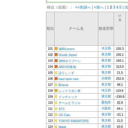
得点（全国）：
<<先頭へ
|
<前へ
|
1
2
3
4
5
|
次
R
順位
チーム名
都道府県
埼玉県
101
155.3
浦和Lovers
東京都
102
165.1
Hustle Japan
東京都
103
183.1
SMSタイフーン
東京都
104
313.0
ARUYO東海
東京都
105
21.5
ほりぃ～ず
兵庫県
106
252.9
east open sea
東京都
107
48.1
Braves
埼玉県
108
119.6
レッドリボン軍
東京都
109
-230.8
ドンチャック
愛知県
110
32.8
チームヒラソル
大阪府
111
69.1
STC
東京都
112
-51.1
US Cats
東京都
113
11.0
TOKYO RADIATORS
東京都
114
63.6
Mads