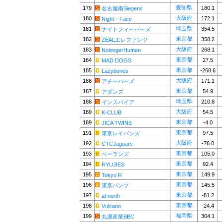
愛知県
179
180.1
名古屋南Siegens
大阪府
180
172.1
Night・Face
埼玉県
181
354.5
ナイトフィーバーズ
東京都
182
358.2
ZEALエレファンツ
大阪府
183
268.1
NolongerHuman
東京都
184
27.5
MAD DOGS
東京都
185
-268.6
Lazybones
大阪府
186
171.1
アチーバーズ
東京都
187
54.9
アダンズ
埼玉県
188
210.8
インスパイア
大阪府
189
54.5
K-CLUB
東京都
189
-4.0
JICA TWINS
東京都
191
97.5
東京レイバンズ
大阪府
192
-76.0
CTCJaguars
東京都
193
105.0
ベーランズ
東京都
194
92.4
RYUJIES
東京都
195
149.9
Tokyo R
東京都
196
145.5
東京パンツ
東京都
197
-81.2
at north
東京都
198
-24.4
Vulcano
福岡県
199
304.1
丸源産業BBC