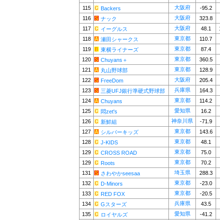
大阪府
115
-95.2
Backers
大阪府
116
323.8
ナック
大阪府
117
48.1
イーグルス
東京都
118
110.7
瀬田シャークス
東京都
119
87.4
東横ライナーズ
東京都
120
360.5
Chuyans＋
東京都
121
128.9
丸山野球部
大阪府
122
205.4
FreeDom
兵庫県
123
164.3
三菱UFJ銀行準硬式野球部
東京都
124
114.2
Chuyans
愛知県
125
16.2
悶zet's
神奈川県
126
-71.9
新鮮組
東京都
127
143.6
シルバーキッズ
東京都
128
48.1
J-KIDS
東京都
129
75.0
CROSS ROAD
東京都
129
70.2
Roots
埼玉県
131
288.3
さわやかseesaa
東京都
132
-23.0
D-Minors
東京都
133
-20.5
RED FOX
兵庫県
134
43.5
Gスターズ
愛知県
135
-41.2
ロイヤルズ