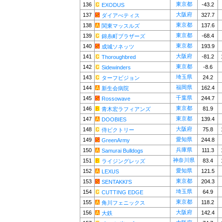
東京都
136
-43.2
EXODUS
大阪府
137
327.7
ダイアべティス
東京都
138
137.6
関東マッスルズ
東京都
139
-68.4
錦糸町ブラザーズ
東京都
140
193.9
成城ソネッツ
大阪府
141
-81.2
Thoroughbred
東京都
142
-8.6
Sidewinders
埼玉県
143
24.2
ターフビジョン
福岡県
144
162.4
新生会病院
千葉県
145
244.7
Rossowave
東京都
146
81.9
青木宏ラフィアンズ
東京都
147
139.4
DOOBIES
大阪府
148
75.8
侍ビクトリー
愛知県
149
244.8
GreenArmy
兵庫県
150
111.3
Samurai Bulldogs
神奈川県
151
83.4
ライジングレッズ
愛知県
152
121.5
LEXUS
東京都
153
204.3
SENTAKKI'S
埼玉県
154
64.9
CUTTING EDGE
東京都
155
118.2
角川フェニックス
大阪府
156
142.4
大鉄