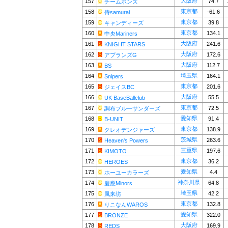
大阪府
157
74.7
チームボンズ
東京都
158
-61.6
侍samurai
東京都
159
39.8
キャンディーズ
東京都
160
134.1
中央Mariners
大阪府
161
241.6
KNIGHT STARS
大阪府
162
172.6
アプランズG
大阪府
163
112.7
BS
埼玉県
164
164.1
Snipers
東京都
165
201.6
ジェイスBC
大阪府
166
55.5
UK BaseBallclub
東京都
167
72.5
調布ブルーサンダーズ
愛知県
168
91.4
B-UNIT
東京都
169
138.9
クレオデンジャーズ
茨城県
170
263.6
Heaven's Powers
三重県
171
197.6
KIMOTO
東京都
172
36.2
HEROES
愛知県
173
4.4
ホーユーカラーズ
神奈川県
174
64.8
慶應Minors
埼玉県
175
42.2
風来坊
東京都
176
132.8
りこなんWAROS
愛知県
177
322.0
BRONZE
大阪府
178
169.9
REDS