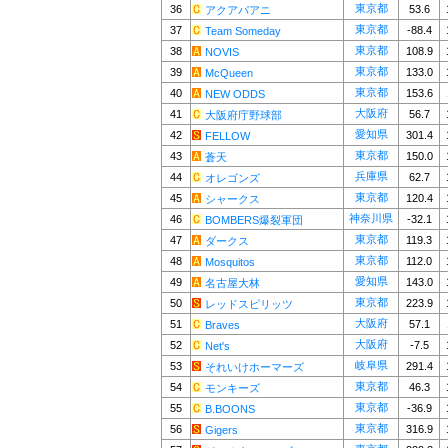
東京都
36
53.6
アクアパアニ
東京都
37
-88.4
Team Someday
東京都
38
108.9
NOVIS
東京都
39
133.0
McQueen
東京都
40
153.6
NEW ODDS
大阪府
41
56.7
大阪府庁野球部
愛知県
42
301.4
FELLOW
東京都
43
150.0
蒼天
兵庫県
44
62.7
オレゴンズ
東京都
45
120.4
シャークス
神奈川県
46
-32.1
BOMBERS爆裂軍団
東京都
47
119.3
ダークス
東京都
48
112.0
Mosquitos
愛知県
49
143.0
名古屋大林
東京都
50
223.9
レッドスピリッツ
大阪府
51
57.1
Braves
大阪府
52
-7.5
Net's
岐阜県
53
291.4
それいけホーマーズ
東京都
54
46.3
モンキーズ
東京都
55
-36.9
B.BOONS
東京都
56
316.9
Gigers