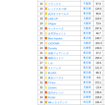
千葉県
15
57.9
リラックス
東京都
16
124.5
レッドスター09
東京都
17
96.8
品川オリオールズ
大阪府
18
119.0
LINE UP
大阪府
19
73.6
OKgoo
大阪府
20
297.6
ヤンチャーズ
東京都
21
46.7
太平洋セメント
東京都
22
248.7
Blue Impulse
大阪府
23
-201.5
LAZIOMA
兵庫県
24
249.0
Duranty
東京都
25
37.2
赤坂フォアハンズ
東京都
26
269.4
神田川メイツ
東京都
27
-20.6
いか
東京都
28
121.3
ストーンズ
東京都
29
68.3
BLUES
東京都
30
-8.5
東京ジーラス
東京都
31
372.1
T-Five
大阪府
32
-23.4
21sters
東京都
33
238.6
品川オレンジ
兵庫県
34
228.8
RUSH
埼玉県
35
156.4
MKトライアンフ