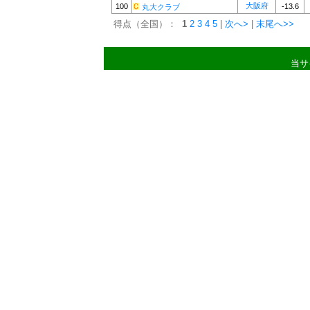
大阪府
100
-13.6
丸大クラブ
得点（全国）：
1
2
3
4
5
|
次へ>
|
末尾へ>>
当サ