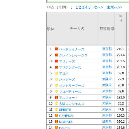
得点（全国）：
1
2
3
4
5
|
次へ>
|
末尾へ>>
R
順位
チーム名
都道府県
東京都
1
215.1
ハードライナーズ
東京都
2
221.4
グレイトシャークス
東京都
3
203.5
マリナーズ
東京都
4
267.8
プリテンダーズ
東京都
5
52.8
アロハ
大阪府
6
72.3
バッカーズ
大阪府
7
20.8
サントリーフーズ
東京都
8
69.6
プロパティーズ
大阪府
9
192.0
アルフォート
大阪府
10
25.2
大阪エンジェルス
大阪府
11
47.5
SPIRITS
東京都
12
120.3
GENERAL
愛知県
13
350.2
MONSTA
東京都
14
139.6
HADES