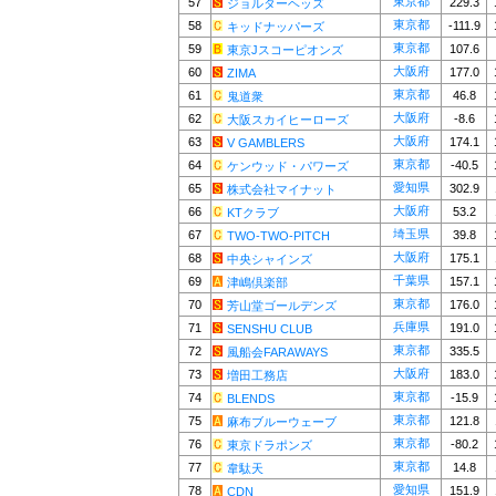
東京都
57
229.3
ジョルターヘッズ
東京都
58
-111.9
キッドナッパーズ
東京都
59
107.6
東京Jスコーピオンズ
大阪府
60
177.0
ZIMA
東京都
61
46.8
鬼道衆
大阪府
62
-8.6
大阪スカイヒーローズ
大阪府
63
174.1
V GAMBLERS
東京都
64
-40.5
ケンウッド・パワーズ
愛知県
65
302.9
株式会社マイナット
大阪府
66
53.2
KTクラブ
埼玉県
67
39.8
TWO-TWO-PITCH
大阪府
68
175.1
中央シャインズ
千葉県
69
157.1
津嶋倶楽部
東京都
70
176.0
芳山堂ゴールデンズ
兵庫県
71
191.0
SENSHU CLUB
東京都
72
335.5
風船会FARAWAYS
大阪府
73
183.0
増田工務店
東京都
74
-15.9
BLENDS
東京都
75
121.8
麻布ブルーウェーブ
東京都
76
-80.2
東京ドラポンズ
東京都
77
14.8
韋駄天
愛知県
78
151.9
CDN