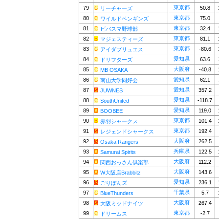
東京都
79
50.8
リーチャーズ
東京都
80
75.0
ワイルドペンギンズ
東京都
81
32.4
ビバスマ野球部
東京都
82
81.1
マジェスティーズ
東京都
83
-80.6
アイダブリュエス
愛知県
84
63.6
ドリフターズ
大阪府
85
-40.8
MB OSAKA
愛知県
86
62.1
南山大学同好会
愛知県
87
357.2
JUWNES
愛知県
88
-118.7
SouthUnited
愛知県
89
119.0
BOOBEE
東京都
90
101.4
赤羽シャークス
東京都
91
192.4
レジェンドシャークス
大阪府
92
262.5
Osaka Rangers
兵庫県
93
122.5
Samurai Spirits
大阪府
94
112.2
関西おっさん倶楽部
大阪府
95
143.6
W大阪店Brabbitz
愛知県
96
236.1
ごりぽんズ
千葉県
97
5.7
BlueThunders
大阪府
98
267.4
大阪ミッドナイツ
東京都
99
-2.7
ドリームス