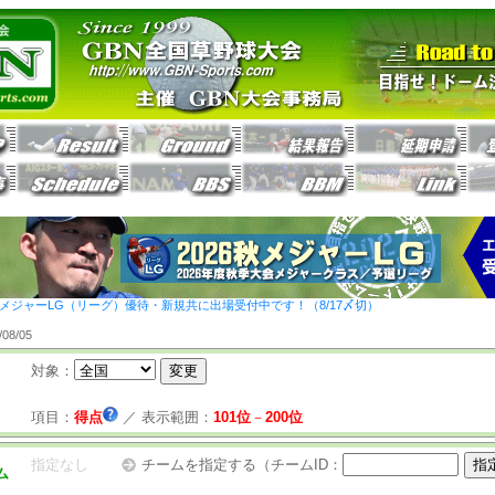
26秋メジャーLG（リーグ）優待・新規共に出場受付中です！（8/17〆切）
8/05
対象：
項目：
得点
／
表示範囲：
101位
－
200位
指定なし
チームを指定する（チームID：
ム