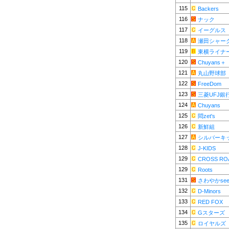
115
Backers
116
ナック
117
イーグルス
118
瀬田シャー
119
東横ライナ
120
Chuyans＋
121
丸山野球部
122
FreeDom
123
三菱UFJ銀
124
Chuyans
125
悶zet's
126
新鮮組
127
シルバーキ
128
J-KIDS
129
CROSS RO
129
Roots
131
さわやかsee
132
D-Minors
133
RED FOX
134
Gスターズ
135
ロイヤルズ