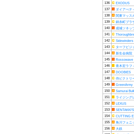
136
EXODUS
137
ダイアべテ
138
関東マッス
139
錦糸町ブラ
140
成城ソネッ
141
Thoroughbr
142
Sidewinders
143
ターフビジ
144
新生会病院
145
Rossowave
146
青木宏ラフ
147
DOOBIES
148
侍ビクトリ
149
GreenArmy
150
Samurai Bul
151
ライジング
152
LEXUS
153
SENTAKKI'S
154
CUTTING 
155
角川フェニ
156
大鉄