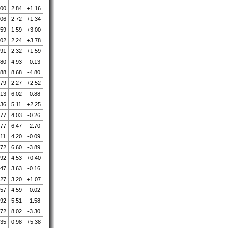
.00
2.84
+1.16
.06
2.72
+1.34
.59
1.59
+3.00
.02
2.24
+3.78
.91
2.32
+1.59
.80
4.93
-0.13
.88
8.68
-4.80
.79
2.27
+2.52
.13
6.02
-0.88
.36
5.11
+2.25
.77
4.03
-0.26
.77
6.47
-2.70
.11
4.20
-0.09
.72
6.60
-3.89
.92
4.53
+0.40
.47
3.63
-0.16
.27
3.20
+1.07
.57
4.59
-0.02
.92
5.51
-1.58
.72
8.02
-3.30
.35
0.98
+5.38