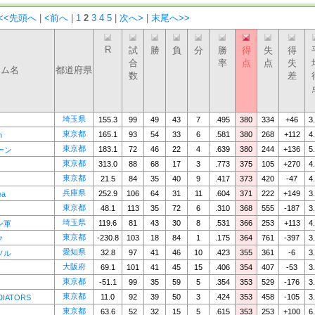
<<先頭へ
|
<前へ
|
1
2
3
4
5
|
次へ>
|
末尾へ>>
R
試
勝
負
分
勝
得
失
得
合
率
点
点
失
ーム名
都道府県
数
差
埼玉県
155.3
99
49
43
7
.495
380
334
+46
3
東京都
165.1
93
54
33
6
.581
380
268
+112
4
n
東京都
183.1
72
46
22
4
.639
380
244
+136
5
ーン
東京都
313.0
88
68
17
3
.773
375
105
+270
4
東京都
21.5
84
35
40
9
.417
373
420
-47
4
兵庫県
252.9
106
64
31
11
.604
371
222
+149
3
ea
東京都
48.1
113
35
72
6
.310
368
555
-187
3
埼玉県
119.6
81
43
30
8
.531
366
253
+113
4
ン軍
東京都
-230.8
103
18
84
1
.175
364
761
-397
3
ク
愛知県
32.8
97
41
46
10
.423
355
361
-6
3
ソル
大阪府
69.1
101
41
45
15
.406
354
407
-53
3
東京都
-51.1
99
35
59
5
.354
353
529
-176
3
東京都
11.0
92
39
50
3
.424
353
458
-105
3
DIATORS
東京都
63.6
52
32
15
5
.615
353
253
+100
6