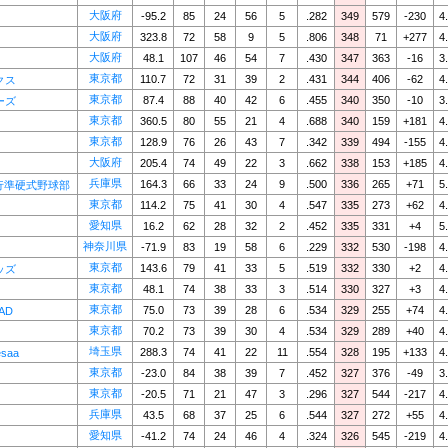
大阪府
-95.2
85
24
56
5
.282
349
579
-230
4
大阪府
323.8
72
58
9
5
.806
348
71
+277
4
大阪府
48.1
107
46
54
7
.430
347
363
-16
3
東京都
110.7
72
31
39
2
.431
344
406
-62
4
クス
東京都
87.4
88
40
42
6
.455
340
350
-10
3
ーズ
東京都
360.5
80
55
21
4
.688
340
159
+181
4
東京都
128.9
76
26
43
7
.342
339
494
-155
4
大阪府
205.4
74
49
22
3
.662
338
153
+185
4
兵庫県
164.3
66
33
24
9
.500
336
265
+71
5
行準硬式野球部
東京都
114.2
75
41
30
4
.547
335
273
+62
4
愛知県
16.2
62
28
32
2
.452
335
331
+4
5
神奈川県
-71.9
83
19
58
6
.229
332
530
-198
4
東京都
143.6
79
41
33
5
.519
332
330
+2
4
ッズ
東京都
48.1
74
38
33
3
.514
330
327
+3
4
東京都
75.0
73
39
28
6
.534
329
255
+74
4
AD
東京都
70.2
73
39
30
4
.534
329
289
+40
4
埼玉県
288.3
74
41
22
11
.554
328
195
+133
4
saa
東京都
-23.0
84
38
39
7
.452
327
376
-49
3
東京都
-20.5
71
21
47
3
.296
327
544
-217
4
兵庫県
43.5
68
37
25
6
.544
327
272
+55
4
愛知県
-41.2
74
24
46
4
.324
326
545
-219
4