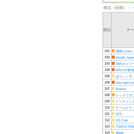
得点（全国）：
順位
チ
101
浦和Lovers
102
Hustle Japa
103
SMSタイフ
104
ARUYO東海
105
ほりぃ～ず
106
east open s
107
Braves
108
レッドリボ
109
ドンチャッ
110
チームヒラ
111
STC
112
US Cats
113
TOKYO RA
114
Mads