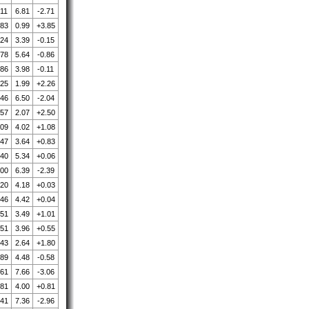
.11
6.81
-2.71
.83
0.99
+3.85
.24
3.39
-0.15
.78
5.64
-0.86
.86
3.98
-0.11
.25
1.99
+2.26
.46
6.50
-2.04
.57
2.07
+2.50
.09
4.02
+1.08
.47
3.64
+0.83
.40
5.34
+0.06
.00
6.39
-2.39
.20
4.18
+0.03
.46
4.42
+0.04
.51
3.49
+1.01
.51
3.96
+0.55
.43
2.64
+1.80
.89
4.48
-0.58
.61
7.66
-3.06
.81
4.00
+0.81
.41
7.36
-2.96