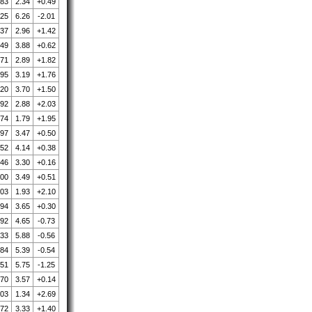
.83
2.34
+0.49
.25
6.26
-2.01
.37
2.96
+1.42
.49
3.88
+0.62
.71
2.89
+1.82
.95
3.19
+1.76
.20
3.70
+1.50
.92
2.88
+2.03
.74
1.79
+1.95
.97
3.47
+0.50
.52
4.14
+0.38
.46
3.30
+0.16
.00
3.49
+0.51
.03
1.93
+2.10
.94
3.65
+0.30
.92
4.65
-0.73
.33
5.88
-0.56
.84
5.39
-0.54
.51
5.75
-1.25
.70
3.57
+0.14
.03
1.34
+2.69
.72
3.33
+1.40