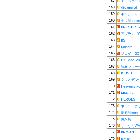
157
チームボン
158
侍samurai
159
キャンディ
160
中央Mariner
161
KNIGHT ST
162
アプランズ
163
BS
164
Snipers
165
ジェイスBC
166
UK BaseBall
167
調布ブルー
168
B-UNIT
169
クレオデン
170
Heaven's P
171
KIMOTO
172
HEROES
173
ホーユーカ
174
慶應Minors
175
風来坊
176
りこなんWA
177
BRONZE
178
REDS