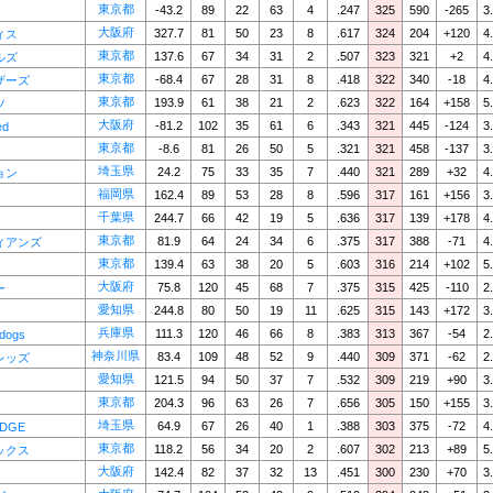
東京都
-43.2
89
22
63
4
.247
325
590
-265
3
大阪府
327.7
81
50
23
8
.617
324
204
+120
4
ィス
東京都
137.6
67
34
31
2
.507
323
321
+2
4
ルズ
東京都
-68.4
67
28
31
8
.418
322
340
-18
4
ザーズ
東京都
193.9
61
38
21
2
.623
322
164
+158
5
ツ
大阪府
-81.2
102
35
61
6
.343
321
445
-124
3
ed
東京都
-8.6
81
26
50
5
.321
321
458
-137
3
埼玉県
24.2
75
33
35
7
.440
321
289
+32
4
ョン
福岡県
162.4
89
53
28
8
.596
317
161
+156
3
千葉県
244.7
66
42
19
5
.636
317
139
+178
4
東京都
81.9
64
24
34
6
.375
317
388
-71
4
ィアンズ
東京都
139.4
63
38
20
5
.603
316
214
+102
5
大阪府
75.8
120
45
68
7
.375
315
425
-110
2
ー
愛知県
244.8
80
50
19
11
.625
315
143
+172
3
兵庫県
111.3
120
46
66
8
.383
313
367
-54
2
ldogs
神奈川県
83.4
109
48
52
9
.440
309
371
-62
2
レッズ
愛知県
121.5
94
50
37
7
.532
309
219
+90
3
東京都
204.3
96
63
26
7
.656
305
150
+155
3
埼玉県
64.9
67
26
40
1
.388
303
375
-72
4
EDGE
東京都
118.2
56
34
20
2
.607
302
213
+89
5
ックス
大阪府
142.4
82
37
32
13
.451
300
230
+70
3