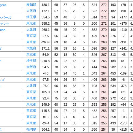
愛知県
180.1
68
37
26
5
.544
272
193
+79
4
ens
大阪府
172.1
67
35
25
7
.522
272
182
+90
4
埼玉県
354.5
59
48
8
3
.814
271
94
+177
4
ーバーズ
東京都
358.2
45
36
9
0
.800
271
101
+170
6
ファンツ
大阪府
268.1
69
45
20
4
.652
270
160
+110
3
man
東京都
27.5
56
24
32
0
.429
269
276
-7
4
東京都
-268.6
69
10
54
5
.145
268
599
-331
3
大阪府
171.1
56
39
16
1
.696
268
127
+141
4
ズ
東京都
54.9
52
18
30
4
.346
267
313
-46
5
埼玉県
210.8
36
22
13
1
.611
265
184
+81
7
ア
大阪府
54.5
70
29
39
2
.414
264
282
-18
3
東京都
-4.0
70
24
45
1
.343
264
453
-189
3
東京都
97.5
64
26
34
4
.406
263
269
-6
4
ンズ
大阪府
-76.0
96
19
68
9
.198
261
634
-373
2
s
東京都
105.0
53
24
24
5
.453
261
240
+21
4
東京都
92.4
75
30
38
7
.400
260
272
-12
3
東京都
149.9
60
32
25
3
.533
256
192
+64
4
東京都
145.5
56
27
24
5
.482
256
257
-1
4
東京都
-81.2
65
21
40
4
.323
255
358
-103
3
東京都
-24.4
54
17
35
2
.315
255
433
-178
4
福岡県
304.1
40
34
6
0
.850
254
39
+215
6
C