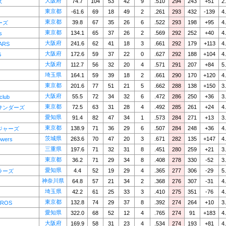
大阪府
74.7
104
53
42
9
.510
294
243
+51
2
ズ
東京都
-61.6
69
18
49
2
.261
293
432
-139
4
東京都
39.8
67
35
26
6
.522
293
198
+95
4
ーズ
東京都
134.1
65
37
26
2
.569
292
252
+40
4
s
大阪府
241.6
62
41
18
3
.661
292
179
+113
4
ARS
大阪府
172.6
59
37
22
0
.627
292
188
+104
4
G
大阪府
112.7
56
32
20
4
.571
291
207
+84
5
埼玉県
164.1
59
39
18
2
.661
290
170
+120
4
東京都
201.6
77
51
21
5
.662
288
138
+150
3
大阪府
55.5
72
34
32
6
.472
286
250
+36
3
club
東京都
72.5
63
31
28
4
.492
285
261
+24
4
サンダーズ
愛知県
91.4
82
47
34
1
.573
284
271
+13
3
東京都
138.9
71
36
29
6
.507
284
248
+36
4
ジャーズ
茨城県
263.6
70
47
20
3
.671
282
135
+147
4
owers
三重県
197.6
71
32
31
8
.451
280
259
+21
3
東京都
36.2
71
29
34
8
.408
278
330
-52
3
愛知県
4.4
52
19
29
4
.365
277
306
-29
5
ラーズ
神奈川県
64.8
57
21
34
2
.368
276
307
-31
4
埼玉県
42.2
61
25
33
3
.410
275
351
-76
4
東京都
132.8
74
29
37
8
.392
274
264
+10
3
ROS
愛知県
322.0
68
52
12
4
.765
274
91
+183
4
大阪府
169.9
58
31
23
4
.534
274
193
+81
4