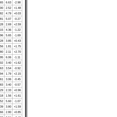
.65
6.63
-2.98
.00
2.52
+1.48
.82
4.79
+0.03
.81
5.07
-0.27
.28
2.69
+2.59
.15
4.36
-1.22
.96
5.65
-1.69
.28
3.85
+0.43
.56
1.81
+1.75
.80
2.11
+2.70
.95
6.06
-1.11
.02
3.40
+1.62
.63
3.54
-0.92
.94
1.79
+2.15
.61
3.06
-0.45
.83
3.40
-0.57
.29
2.33
+0.96
.18
1.56
+1.61
.52
5.60
-1.07
.39
3.80
+1.59
.66
2.80
+0.85