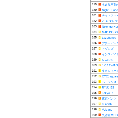
179
名古屋南Sieg
180
Night・Face
181
ナイトフィ
182
ZEALエレ
183
NolongerHu
184
MAD DOGS
185
Lazybones
186
アチーバー
187
アダンズ
188
インスパイ
189
K-CLUB
189
JICA TWINS
191
東京レイバ
192
CTCJaguar
193
ベーランズ
194
RYUJIES
195
Tokyo R
196
東京パンツ
197
at north
198
Vulcano
199
丸源産業BB