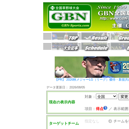
【PR】 2026秋メジャーLG（リーグ）優待・新規共
データ更新日： 2026/08/05
対象：
現在の表示内容
項目：
得点
／
表示範囲
指定なし
チームを
ターゲットチーム