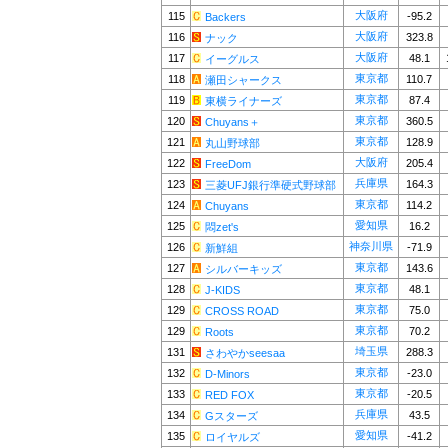
大阪府
115
-95.2
Backers
大阪府
116
323.8
ナック
大阪府
117
48.1
イーグルス
東京都
118
110.7
瀬田シャークス
東京都
119
87.4
東横ライナーズ
東京都
120
360.5
Chuyans＋
東京都
121
128.9
丸山野球部
大阪府
122
205.4
FreeDom
兵庫県
123
164.3
三菱UFJ銀行準硬式野球部
東京都
124
114.2
Chuyans
愛知県
125
16.2
悶zet's
神奈川県
126
-71.9
新鮮組
東京都
127
143.6
シルバーキッズ
東京都
128
48.1
J-KIDS
東京都
129
75.0
CROSS ROAD
東京都
129
70.2
Roots
埼玉県
131
288.3
さわやかseesaa
東京都
132
-23.0
D-Minors
東京都
133
-20.5
RED FOX
兵庫県
134
43.5
Gスターズ
愛知県
135
-41.2
ロイヤルズ