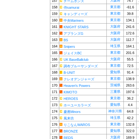
大阪府
157
74.7
チームボンズ
東京都
158
-61.6
侍samurai
東京都
159
39.8
キャンディーズ
東京都
160
134.1
中央Mariners
大阪府
161
241.6
KNIGHT STARS
大阪府
162
172.6
アプランズG
大阪府
163
112.7
BS
埼玉県
164
164.1
Snipers
東京都
165
201.6
ジェイスBC
大阪府
166
55.5
UK BaseBallclub
東京都
167
72.5
調布ブルーサンダーズ
愛知県
168
91.4
B-UNIT
東京都
169
138.9
クレオデンジャーズ
茨城県
170
263.6
Heaven's Powers
三重県
171
197.6
KIMOTO
東京都
172
36.2
HEROES
愛知県
173
4.4
ホーユーカラーズ
神奈川県
174
64.8
慶應Minors
埼玉県
175
42.2
風来坊
東京都
176
132.8
りこなんWAROS
愛知県
177
322.0
BRONZE
大阪府
178
169.9
REDS