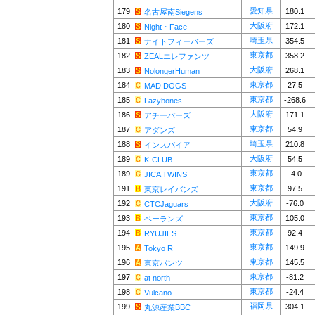
愛知県
179
180.1
名古屋南Siegens
大阪府
180
172.1
Night・Face
埼玉県
181
354.5
ナイトフィーバーズ
東京都
182
358.2
ZEALエレファンツ
大阪府
183
268.1
NolongerHuman
東京都
184
27.5
MAD DOGS
東京都
185
-268.6
Lazybones
大阪府
186
171.1
アチーバーズ
東京都
187
54.9
アダンズ
埼玉県
188
210.8
インスパイア
大阪府
189
54.5
K-CLUB
東京都
189
-4.0
JICA TWINS
東京都
191
97.5
東京レイバンズ
大阪府
192
-76.0
CTCJaguars
東京都
193
105.0
ベーランズ
東京都
194
92.4
RYUJIES
東京都
195
149.9
Tokyo R
東京都
196
145.5
東京パンツ
東京都
197
-81.2
at north
東京都
198
-24.4
Vulcano
福岡県
199
304.1
丸源産業BBC