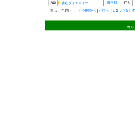
東京都
200
47.3
青山ダイナマイツ
得点（全国）：
<<先頭へ
|
<前へ
|
1
2
3
4
5
|
次
当サ