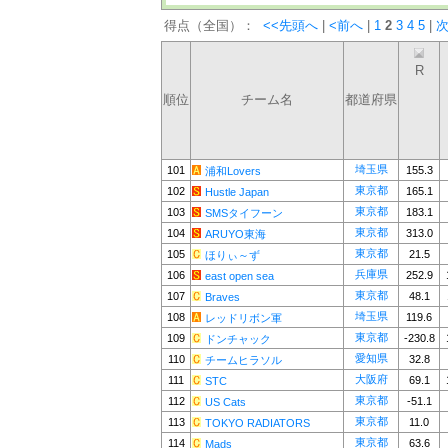
得点（全国）：
<<先頭へ
|
<前へ
|
1
2
3
4
5
|
次
R
順位
チーム名
都道府県
埼玉県
101
155.3
浦和Lovers
東京都
102
165.1
Hustle Japan
東京都
103
183.1
SMSタイフーン
東京都
104
313.0
ARUYO東海
東京都
105
21.5
ほりぃ～ず
兵庫県
106
252.9
east open sea
東京都
107
48.1
Braves
埼玉県
108
119.6
レッドリボン軍
東京都
109
-230.8
ドンチャック
愛知県
110
32.8
チームヒラソル
大阪府
111
69.1
STC
東京都
112
-51.1
US Cats
東京都
113
11.0
TOKYO RADIATORS
東京都
114
63.6
Mads