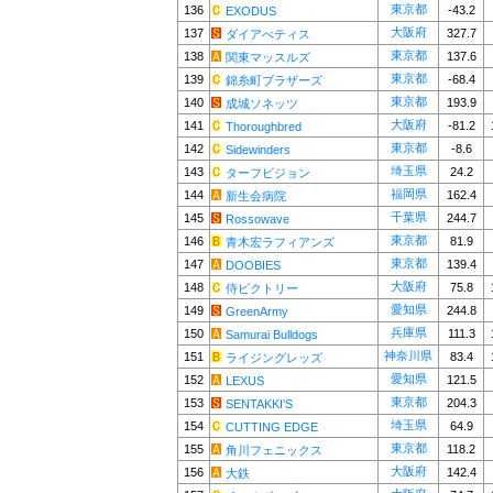
東京都
136
-43.2
EXODUS
大阪府
137
327.7
ダイアべティス
東京都
138
137.6
関東マッスルズ
東京都
139
-68.4
錦糸町ブラザーズ
東京都
140
193.9
成城ソネッツ
大阪府
141
-81.2
Thoroughbred
東京都
142
-8.6
Sidewinders
埼玉県
143
24.2
ターフビジョン
福岡県
144
162.4
新生会病院
千葉県
145
244.7
Rossowave
東京都
146
81.9
青木宏ラフィアンズ
東京都
147
139.4
DOOBIES
大阪府
148
75.8
侍ビクトリー
愛知県
149
244.8
GreenArmy
兵庫県
150
111.3
Samurai Bulldogs
神奈川県
151
83.4
ライジングレッズ
愛知県
152
121.5
LEXUS
東京都
153
204.3
SENTAKKI'S
埼玉県
154
64.9
CUTTING EDGE
東京都
155
118.2
角川フェニックス
大阪府
156
142.4
大鉄